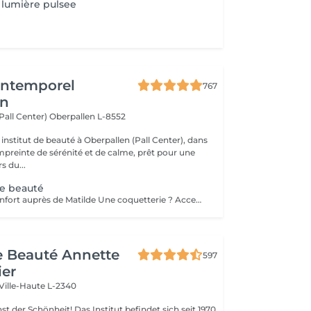
lumière pulsee
'Intemporel
767
en
(Pall Center)
Oberpallen L-8552
institut de beauté à Oberpallen (Pall Center), dans
reinte de sérénité et de calme, prêt pour une
s du...
de beauté
Réservable à Steinfort auprès de Matilde Une coquetterie ? Accentuer un grain de beauté déjà existant ? Une jolie mouche à la Maryline Monroe ? Au choix... Sans douleur, pas de retouche nécessaire ( mais comprise si besoin ), longue durée dans le temps ( jusqu'à 18 mois )
de Beauté Annette
597
ier
Ville-Haute L-2340
 Das Institut befindet sich seit 1970