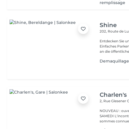
remplissage
Shine
202, Route de 
Entdecken Sie u
Einfaches Parken
an die öffentliche
Demaquillage
Charlen's
2, Rue Glesener
G
NOUVEAU : ouver
SAMEDI L'incontournable institut de beauté à Luxembourg. Nous
sommes connues 