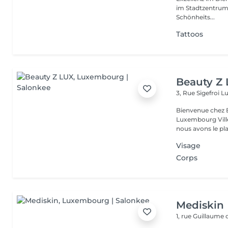
im Stadtzentrum u
Schönheits...
Tattoos
Beauty Z
3, Rue Sigefroi
L
Bienvenue chez 
Luxembourg Villé Avec 20 ans d'expérience en Russie et en Fr
nous avons le plai
Visage
Corps
Mediskin
1, rue Guillaume