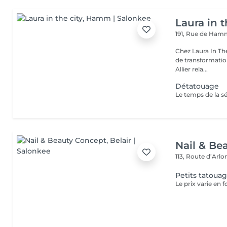
Laura in t
191, Rue de Ha
Chez Laura In Th
de transformation
Allier rela...
Détatouage
Nail & Be
113, Route d’Arl
Petits tatoua
Le prix varie en f