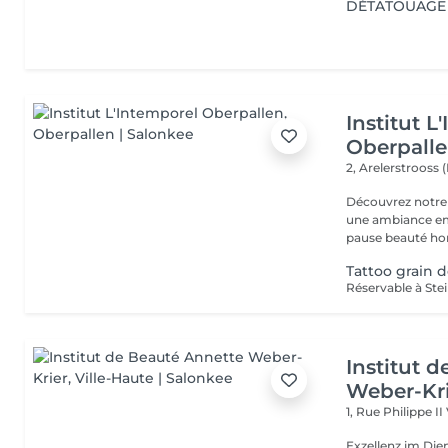
DÉTATOUAGE 
Institut L
Oberpall
2, Arelerstrooss 
Découvrez notre 
une ambiance emp
pause beauté hor
Tattoo grain 
Institut 
Weber-Kr
1, Rue Philippe II
Exzellenz im Dienst der Schönheit!