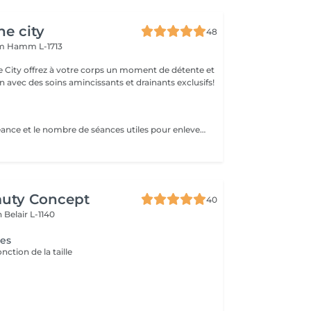
he city
48
mm
Hamm L-1713
e City offrez à votre corps un moment de détente et
 avec des soins amincissants et drainants exclusifs!
Le temps de la séance et le nombre de séances utiles pour enlever le tatouage sont variables Le détatouage laser est une technique efficace qui fragmente les pigments d'encre sous la peau à l'aide de faisceaux de lumière, permettant ainsi au système immunitaire de les éliminer progressivement. Le processus nécessite généralement plusieurs séances, et son efficacité dépend de divers facteurs. Comment ça marche ? Le laser cible les particules d'encre et les chauffe pour les fragmenter en morceaux plus petits. Ces fragments sont ensuite naturellement évacués par le corps. Différents types de lasers, tels que le laser Picosure ou le laser Q-Switched, sont utilisés pour traiter efficacement différentes couleurs et profondeurs d'encre. Ce qu'il faut savoir Nombre de séances Le nombre de séances varie considérablement. Un tatouage amateur peut nécessiter 3 à 5 séances, tandis qu'un tatouage professionnel peut en exiger 4 à 12, voire plus, pour une disparition complète. Résultats progressifs L'éclaircissement de l'encre est visible après chaque séance, mais le tatouage complet s'estompe progressivement au fil du temps.
auty Concept
40
on
Belair L-1140
ges
onction de la taille