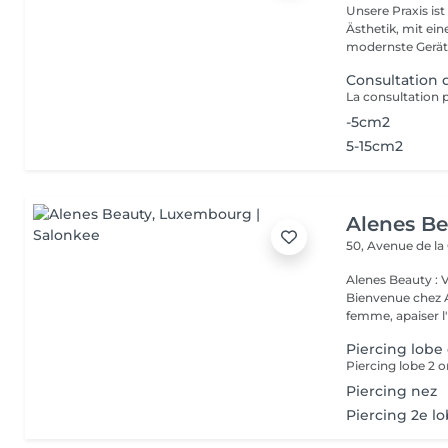
Unsere Praxis ist
Ästhetik, mit ein
modernste Gerät.
Consultation
-5cm2
5-15cm2
Alenes B
50, Avenue de la
Alenes Beauty : 
Bienvenue chez A
femme, apaiser l'e
Piercing lobe 
Piercing lobe 2 or
Piercing nez
Piercing 2e l