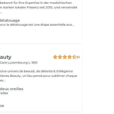
 bekannt für ihre Expertise in der medizinischen
er starken lokalen Präsenz seit 2010, und verwendet
..
 détatouage
La consultation pour le détatouage est une étape essentielle avant le traitement. Elle permet d'évaluer la taille, les couleurs et la profondeur du tatouage, ainsi que le type de peau du patient. Le professionnel explique le déroulement du traitement, le nombre de séances nécessaires et les éventuels effets secondaires. C'est aussi le moment pour poser toutes vos questions et discuter des attentes en termes de résultats
eauty
51
 Gare
Luxembourg L-1610
Votre univers de beauté, de détente & d'élégance
lenes Beauty, un lieu pensé pour sublimer chaque
s...
deux oreilles
eilles
obe