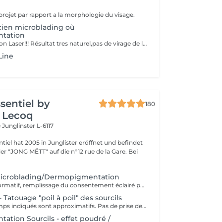
projet par rapport a la morphologie du visage.
ien microblading où
tation
Soft remouver Non Laser!!! Résultat tres naturel,pas de virage de la couleur,diagnostique avant le traitement
Line
ssentiel by
180
 Lecoq
e
Junglinster L-6117
ntiel hat 2005 in Junglister eröffnet und befindet
 der "JONG MËTT" auf die n°12 rue de la Gare. Bei
Microblading/Dermopigmentation
Rendez-vous informatif, remplissage du consentement éclairé pour la réalisation d'un acte de tatouage. Évaluation du tatouage à réaliser, choix de la technique la mieux adaptée. La consultation est considérée comme un acompte si prise de rendez-vous pour le tatouage endéans les 15 jours.
 Tatouage "poil à poil" des sourcils
Les prix et les temps indiqués sont approximatifs. Pas de prise de rendez-vous sans consultation préalable. Réservable en ligne ou par téléphone.
tion Sourcils - effet poudré /