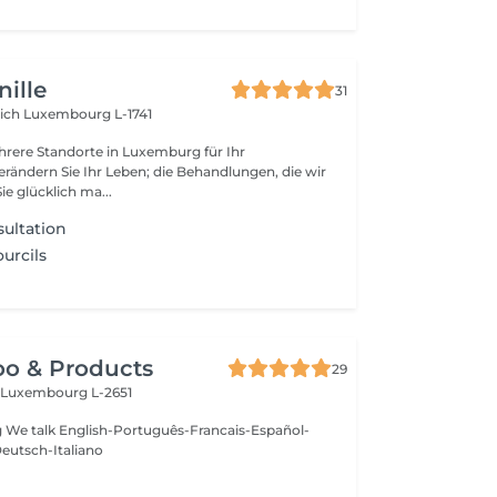
ille
31
rich
Luxembourg L-1741
rere Standorte in Luxemburg für Ihr
rändern Sie Ihr Leben; die Behandlungen, die wir
ie glücklich ma...
ultation
urcils
oo & Products
29
c
Luxembourg L-2651
g We talk English-Português-Francais-Español-
eutsch-Italiano