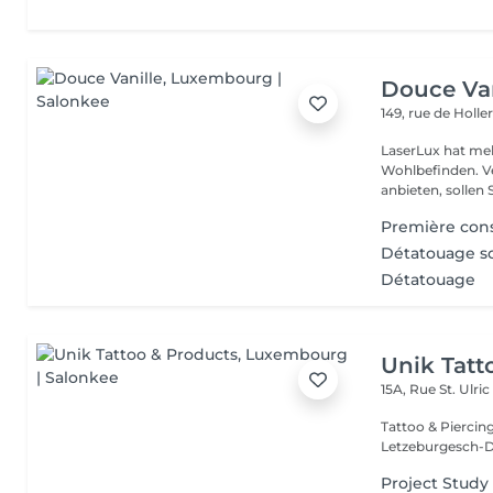
Douce Van
149, rue de Holle
LaserLux hat meh
Wohlbefinden. Ve
anbieten, sollen S
Première cons
Détatouage so
Détatouage
Unik Tatt
15A, Rue St. Ulri
Tattoo & Piercin
Letzeburgesch-D
Project Study