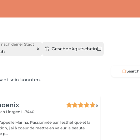
 nach deiner Stadt
Geschenkgutschein
ch
Search
ssant sein könnten.
hoenix
6
irch
Lintgen L-7440
n, j'ai à coeur de mettre en valeur la beauté
 p...