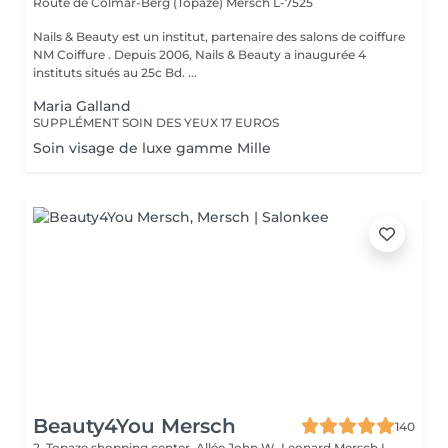
Route de Colmar-Berg (Topaze)
Mersch L-7525
Nails & Beauty est un institut, partenaire des salons de coiffure
NM Coiffure . Depuis 2006, Nails & Beauty a inaugurée 4
instituts situés au 25c Bd. ...
Maria Galland
SUPPLÉMENT SOIN DES YEUX 17 EUROS
Soin visage de luxe gamme Mille
Beauty4You Mersch
140
2, Topaze shopping center, Allée John W. Leonard
Mersch L-