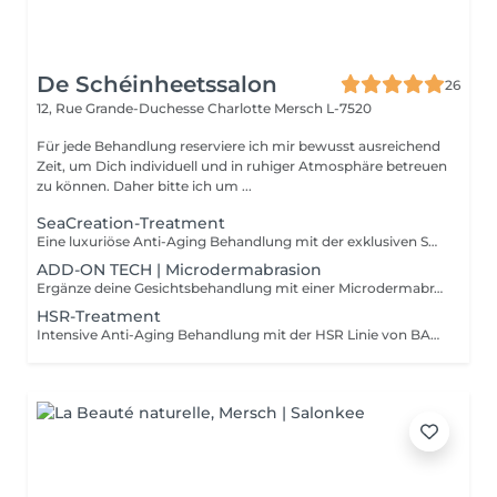
De Schéinheetssalon
26
12, Rue Grande-Duchesse Charlotte
Mersch L-7520
Für jede Behandlung reserviere ich mir bewusst ausreichend
Zeit, um Dich individuell und in ruhiger Atmosphäre betreuen
zu können. Daher bitte ich um ...
SeaCreation-Treatment
Eine luxuriöse Anti-Aging Behandlung mit der exklusiven SEA CREATION Linie von BABOR. Hochwirksame Tiefsee-Inhaltsstoffe, kombiniert mit warm-kalt Anwendungen sowie Hand- und Armpflege, sorgen für intensive Regeneration und pure Entspannung.
ADD-ON TECH | Microdermabrasion
Ergänze deine Gesichtsbehandlung mit einer Microdermabrasion für ein noch verfeinertes und strahlendes Hautbild.
HSR-Treatment
Intensive Anti-Aging Behandlung mit der HSR Linie von BABOR für sichtbar gefestigte und geglättete Haut. Ergänzt durch ein verwöhnendes Hand- und Armpeeling mit Massage.