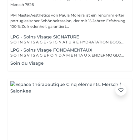
Mersch 7526
PM MasterAesthetics von Paula Moreira ist ein renommierter
portugiesischer Schönheitssalon, der mit 15 Jahren Erfahrung
100 % Zufriedenheit garantiert...
LPG - Soins Visage SIGNATURE
S O I N S V I S A G E - S I G N AT U R E HYDRATATION BOOSTER > Ce soin stimule la production d'acide hyaluronique pour une hydratation intense, redonnant à la peau un aspect repulpé et lissé tout en la protégeant des agressions extérieures et du vieillissement cutané. PRO LIFT > Ce soin anti-âge complet (visage, cou, décolleté, mains) se distingue par sa combinaison unique d'exfoliations, de stimulation cellulaire mécanique et de manuvres facialistes exclusives. Il uniformise et illumine le teint, tout en liftant et redessinant les contours du visage. En comblant visiblement les rides et en renforçant la fermeté de la peau, ce soin révèle un épiderme plus lisse, lifté et rajeuni. RÉNOVATEUR PEAU NEUVE > Ce soin avancé associe une double exfoliation mécanique et chimique du visage et du cou, permettant un nettoyage en profondeur de l'épiderme. Il favorise l'élimination des toxines et stimule le renouvellement cellulaire pour retrouver une peau saine, uniforme et lumineuse. BILAN PERSONNALISÉ Tout programme de soin endermologie® visage commence par un bilan ultra-précis, avec l'application professionnelle ENDERMOLINK. Il se déroule en trois étapes clés : 1. Décryptage de votre mode de vie 2. Analyse pointue de l'état de votre peau 3. Création de votre programme sur-mesure
LPG - Soins Visage FONDAMENTAUX
S O I N S V I S A G E F O N D A M E N TA U X ENDERMO GLOW BOOSTER > En relançant la micro-circulation et le système lymphatique (élimination des toxines), ce soin permet de lisser les traits de fatigue, d'atténuer les poches et cernes et de retrouver un teint éclatant. ENDERMO PRÉVENTION CELLULAIRE > En stimulant la production naturelle de collagène, d'élastine et d'acide hyaluronique, ce soin prévient l'apparition des premières rides et renforce la protection de la peau contre le vieillissement cutané. ENDERMO REPULP > Ce soin lisse les rides et ridules du visage, du cou et du décolleté tout en redensifiant la peau pour restaurer des volumes harmonieux au visage. ENDERMO REGARD & LÈVRES > Ce soin anti-âge ciblé estompe les poches et les cernes, lisse les rides du contour des yeux et de la bouche, repulpe les lèvres et rehausse les paupières pour ouvrir et défatiguer le regard. DÉCOUVERTE > Ce soin propose une introduction à la technique endermologie® tout en relançant la microcirculation pour booster l'éclat du visage.
Soin du Visage