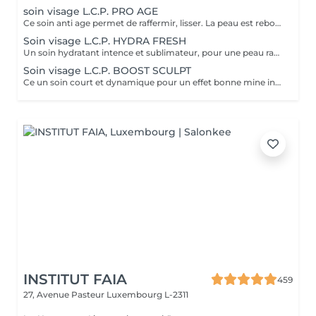
soin visage L.C.P. PRO AGE
Ce soin anti age permet de raffermir, lisser. La peau est reboostée .Le rides et cernes sont atténuées
Soin visage L.C.P. HYDRA FRESH
Un soin hydratant intence et sublimateur, pour une peau rayonnante. La peau retrouve toute sa sourplesse et son éclat
Soin visage L.C.P. BOOST SCULPT
Ce un soin court et dynamique pour un effet bonne mine instantané.
INSTITUT FAIA
459
27, Avenue Pasteur
Luxembourg L-2311