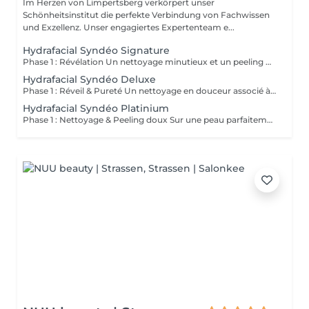
Im Herzen von Limpertsberg verkörpert unser
Schönheitsinstitut die perfekte Verbindung von Fachwissen
und Exzellenz. Unser engagiertes Expertenteam e...
Hydrafacial Syndéo Signature
Phase 1 : Révélation Un nettoyage minutieux et un peeling doux libèrent la peau des impuretés, cellules mortes et excès de sébum. La peau respire à nouveau et retrouve sa douceur naturelle. Phase 2 : Purification & Hydratation La technologie brevetée Vortex-Fusion® aspire délicatement les impuretés tout en infusant des actifs hydratants puissants. Les pores sont nettoyés, la peau est fraîche, repulpée et lumineuse. Phase 3 : Régénération & Éclat Des sérums concentrés en antioxydants, peptides et acide hyaluronique réparent, protègent et revitalisent la peau. Le teint s'illumine, la texture s'affine et l'éclat est instantané. Résultat : Une peau nette, hydratée et rayonnante dès la première séance sans irritation, sans temps d'arrêt, simplement sublime.
Hydrafacial Syndéo Deluxe
Phase 1 : Réveil & Pureté Un nettoyage en douceur associé à un peeling délicat réveille l'éclat naturel de la peau, la libérant des impuretés et des cellules ternes. Phase 2 : Extraction & Hydratation La technologie brevetée Vortex-Fusion® purifie les pores tout en infusant des actifs hautement hydratants. La peau est fraîche, lisse et repulpée. Phase 3 : Régénération sur mesure Des sérums concentrés en antioxydants, peptides et acide hyaluronique régénèrent la peau tandis qu'un booster premium et la lumière LED viennent personnaliser le soin selon vos besoins spécifiques. Résultat : Une peau éclatante, détoxifiée et lumineuse dès la première séance, le glow Faia dans toute sa splendeur.
Hydrafacial Syndéo Platinium
Phase 1 : Nettoyage & Peeling doux Sur une peau parfaitement démaquillée, un nettoyage délicat élimine impuretés, excès de sébum et cellules mortes. Un peeling léger à base d'acides salicylique et glycolique désincruste les pores en profondeur et aide à prévenir les imperfections. Phase 2 : Extraction & Hydratation Grâce à la technologie brevetée Vortex-Fusion®, une aspiration douce retire points noirs et comédons tout en infusant des actifs hautement hydratants. La peau est instantanément plus nette, repulpée et éclatante. Phase 3 : Infusion, Protection & Détox Des sérums riches en antioxydants, peptides et acide hyaluronique régénèrent la peau, favorisant détoxification et rajeunissement cellulaire. Un drainage lymphatique complète le soin stimulant ainsi la circulation pour un effet détoxifiant et une peau visiblement revitalisée. Résultat : Une peau fraîche, lumineuse et parfaitement hydratée, sans rougeur, sans temps d'arrêt, simplement éclatante.