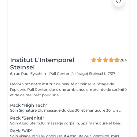
Institut L'Intemporel
284
Steinsel
6, rue Paul Eyschen - Pall Center (à l’étage)
Steinsel L-7317
Découvrez notre institut de beauté à Steinsel à l'étage de
l'épicerie Pall Center, dans une ambiance empreinte de sérénité
et de calme, prêt pour une ...
Pack "High Tech"
Soin Signature 2h, massage du dos 30' et manucure 30' Un pur moment de détente et de déconnection complète
Pack "Sérénité"
Soin Absolute 1h30, massage corps 1h, Spa manucure et beauté des pieds Le luxe, le calme et la détente, magique ...
Pack "VIP"
Soin visage 1h30 au choix (sauf Absolute ou Signature), massage corps 1h, manucure 30', beauté des pieds 45' Ne peut être fractionné, à faire le même jour