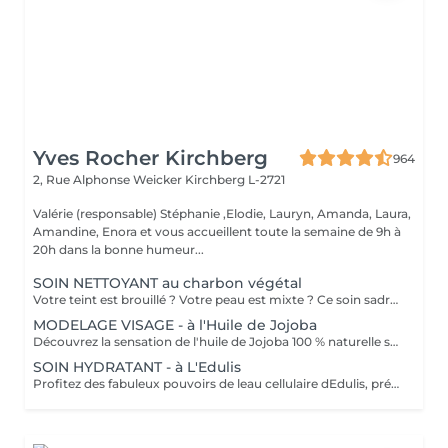
Yves Rocher Kirchberg
964
2, Rue Alphonse Weicker
Kirchberg L-2721
Valérie (responsable) Stéphanie ,Elodie, Lauryn, Amanda, Laura,
Amandine, Enora et vous accueillent toute la semaine de 9h à
20h dans la bonne humeur...
SOIN NETTOYANT au charbon végétal
Votre teint est brouillé ? Votre peau est mixte ? Ce soin sadresse à vous. Votre peau est nettoyée par une exfoliation douce, sous vapeur, complétée par une extraction des comédons. Pour finir, lapplication dun masque purifie la zone médiane (front, nez, menton), et hydrate le reste de votre visage. Detoxifié et hydraté, votre visage retrouve un teint unifié et lumineux. Bénéfices : Detoxifié et hydraté, votre visage retrouve un teint unifié et lumineux.
MODELAGE VISAGE - à l'Huile de Jojoba
Découvrez la sensation de l'huile de Jojoba 100 % naturelle sur votre peau. Nourrie, votre peau retrouve tout son confort. Libéré de ses tensions grâce aux mains habiles de notre esthéticienne, votre visage est détendu. Bénéfices : Nourrie, votre peau retrouve tout son confort.
SOIN HYDRATANT - à L'Edulis
Profitez des fabuleux pouvoirs de leau cellulaire dEdulis, précieuse source dhydratation continue. Après la brumisation du Sérum concentré en eau cellulaire, le Masque Crème ressourçant se transforme en une texture soyeuse qui fond sur votre peau sous le délicat modelage de notre esthéticienne. Bénéfices : Gorgée deau, votre peau retrouve douceur, souplesse et éclat. Retrouvez le confort dune peau hydratée en continu.