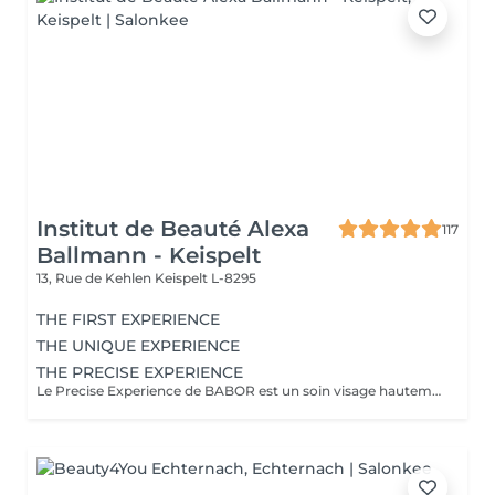
Institut de Beauté Alexa
117
Ballmann - Keispelt
13, Rue de Kehlen
Keispelt L-8295
THE FIRST EXPERIENCE
THE UNIQUE EXPERIENCE
THE PRECISE EXPERIENCE
Le Precise Experience de BABOR est un soin visage hautement personnalisé et orienté résultats, inspiré de la cosmétique médicale. Il est conçu pour répondre de manière ciblée aux besoins spécifiques de chaque peau grâce à des actifs de haute performance. Le concept Après une analyse précise de la peau, le soin est adapté individuellement (hydratation, réparation, éclat, affinage, anti-âge, pureté). Les formules expertes de la gamme Doctor BABOR agissent exactement là où la peau en a besoin. Les bénéfices Amélioration visible de la qualité et de la structure de la peau Hydratation intense et durable Peau plus lisse, plus équilibrée et plus lumineuse Sensation immédiate de confort et de fraîcheur L'expérience Un soin visage sur mesure alliant précision, efficacité et relaxation, idéal pour celles et ceux qui recherchent des résultats visibles et durables.