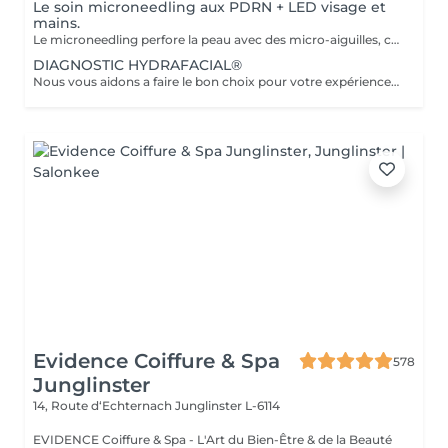
Le soin microneedling aux PDRN + LED visage et
mains.
Le microneedling perfore la peau avec des micro-aiguilles, créant des micro-canaux qui permettent à un sérum actif (PDRN ou exosomes) de pénétrer en profondeur dans le derme. C'est ce qu'on appelle un soin « biostimulateur » : on ne remplit pas, on stimule la peau pour qu'elle se régénère elle-même. Tandis que le sérum PDRN pénètre profondément pour stimuler la réparation cellulaire, accélérer la cicatrisation et booster la production de collagène. Pour optimiser les effets du soin, nous appliquerons la lumière LED sur le visage. Profitez, également, d'un traitement anti-âge à la lumière Led pour les mains.
DIAGNOSTIC HYDRAFACIAL®
Nous vous aidons a faire le bon choix pour votre expérience HYDRAFACIAL®
Evidence Coiffure & Spa
578
Junglinster
14, Route d‘Echternach
Junglinster L-6114
EVIDENCE Coiffure & Spa - L'Art du Bien-Être & de la Beauté