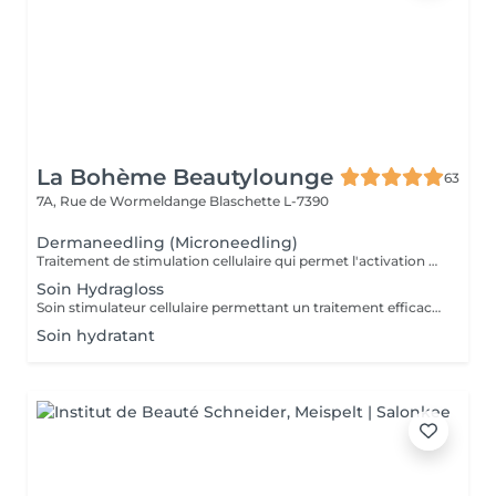
La Bohème Beautylounge
63
7A, Rue de Wormeldange
Blaschette L-7390
Dermaneedling (Microneedling)
Traitement de stimulation cellulaire qui permet l'activation du métabolisme de régénération cellulaire en introduisant des actifs puissants
Soin Hydragloss
Soin stimulateur cellulaire permettant un traitement efficace contre les ridules. Il soigne, hydrate, re-pulpe et rajeuni les lèvres
Soin hydratant