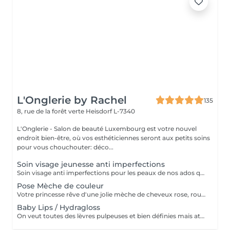
L'Onglerie by Rachel
135
8, rue de la forêt verte
Heisdorf L-7340
L'Onglerie - Salon de beauté Luxembourg est votre nouvel
endroit bien-être, où vos esthéticiennes seront aux petits soins
pour vous chouchouter: déco...
Soin visage jeunesse anti imperfections
Soin visage anti imperfections pour les peaux de nos ados qui réclament elles aussi toute notre attention. Points noirs, comédons, peau sensible ou grasse et acnéique.. Faites peau neuve avec notre soin expert teenager.
Pose Mèche de couleur
Votre princesse rêve d'une jolie mèche de cheveux rose, rouge, bleue? Et ça sans abîmer ses cheveux. Rendez-vous dans votre onglerie favorite
Baby Lips / Hydragloss
On veut toutes des lèvres pulpeuses et bien définies mais attention on ne veut que du naturel. Ce soin augmente progressivement le volume de vos lèvres, soigne en profondeur le manque d'hydratation et de nutrition pour des lèvres repulpées douces et sexy ! Et pourquoi pas apporter une touche de couleur ? Tout comme le baby glow io est possible de teinter légèrement vos lèvres avec nos pigments semi-permanent. Alors qu'allez vous choisir? Nous vous conseillerons pour un soin parfaitement adapté à vos attentes