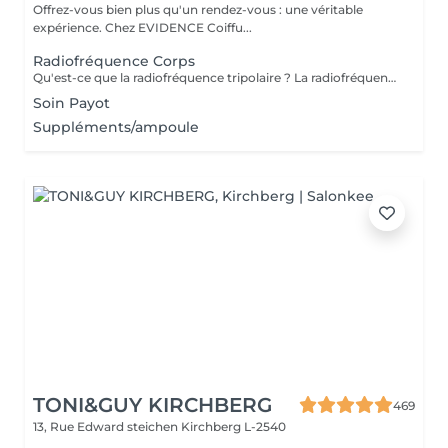
Offrez-vous bien plus qu'un rendez-vous : une véritable
expérience. Chez EVIDENCE Coiffu...
Radiofréquence Corps
Qu'est-ce que la radiofréquence tripolaire ? La radiofréquence tripolaire est l'une des méthodes non invasives les plus efficaces pour raffermir et tonifier visiblement la peau. La peau perd naturellement son élasticité et sa souplesse à cause du processus de vieillissement ou des fluctuations de poids, et à mesure que la peau s'amincit, les signes du temps deviennent plus fréquents. L'énergie radiofréquence stimule la contraction des fibres de collagène existantes et la production de nouvelles cellules pour lisser, tonifier et raffermir la peau. Les zones de traitement comprennent : Cou (uniquement sur les côtés et jamais devant); Double menton - Double menton ; Front; Autour des yeux; Joues; moustache chinoise; région de la mâchoire.
Soin Payot
Suppléments/ampoule
TONI&GUY KIRCHBERG
469
13, Rue Edward steichen
Kirchberg L-2540