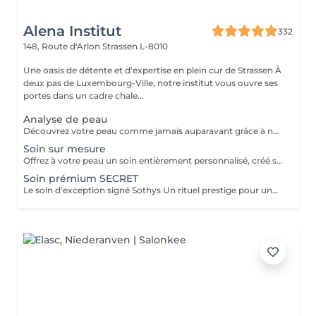
Alena Institut
332
148, Route d'Arlon
Strassen L-8010
Une oasis de détente et d'expertise en plein cur de Strassen À
deux pas de Luxembourg-Ville, notre institut vous ouvre ses
portes dans un cadre chale...
Analyse de peau
Découvrez votre peau comme jamais auparavant grâce à notre diagnostic cutané avancé. À l'aide d'un analyseur professionnel et de l'oeil expert de votre esthéticienne, nous évaluons différents paramètres essentiels tels que l'hydratation, le sébum, la profondeur des rides , l'état de votre barrière cutané et beaucoup d'autre mesures afin d'obtenir une vision précise de l'état de votre peau. Cette analyse nous permet de cibler vos besoins réels et de vous orienter vers les soins et les produits les plus adaptés pour optimiser vos résultats. Un véritable point de départ pour construire une routine beauté efficace et personnalisée. Diagnostic offert lorsqu'il est réalisé dans le cadre d'un soin ou à l'achat de produits.
Soin sur mesure
Offrez à votre peau un soin entièrement personnalisé, créé sur mesure par votre experte Sothys selon ses besoins du moment. Grâce à un analyseur professionnel et à l'il expert de votre esthéticienne, nous évaluons différents paramètres essentiels : hydratation, sébum, profondeur des rides, état de la barrière cutanée et bien d'autres mesures. Ce diagnostic précis permet d'identifier les besoins réels de votre peau et d'adapter chaque étape du soin : nettoyage profond, exfoliation ciblée, modelage expert, masque haute performance et sélection d'actifs Sothys selon votre objectif hydratation, éclat, apaisement, anti-âge ou pureté. Un seul soin, des milliers de possibilités, pour rééquilibrer votre peau et révéler un teint plus lumineux, plus lisse et plus uniforme dès la première séance. Un véritable point de départ pour construire une routine beauté efficace, avec des soins et des produits parfaitement adaptés à votre peau.
Soin prémium SECRET
Le soin d'exception signé Sothys Un rituel prestige pour une transformation visible de la peau et une expérience sensorielle incomparable. Ce soin d'exception combine des manoeuvres expertes Sothys, des textures nobles, un double modelage visage sur-mesure et un masque haute performance pour lisser, repulper et illuminer intensément la peau. Grâce à une séquence unique de gestes précis et enveloppants, le Rituel Secret offre un moment de lâcher-prise total et des résultats visibles dès la première séance : peau éclatante, lissée, revitalisée et profondément nourrie. Un soin rare, élégant, pensé pour les clientes exigeantes qui recherchent : - une expérience prémium, - des résultats anti-âge visibles rapidement, - un moment d'exception, hors du temps, réservé aux instituts experts Sothys.