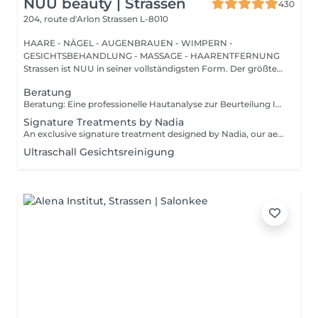
NUU beauty | Strassen
430
204, route d'Arlon
Strassen L-8010
HAARE - NÄGEL - AUGENBRAUEN - WIMPERN -
GESICHTSBEHANDLUNG - MASSAGE - HAARENTFERNUNG
Strassen ist NUU in seiner vollständigsten Form. Der größte
Sal...
Beratung
Beratung: Eine professionelle Hautanalyse zur Beurteilung Ihres Hautzustands, zur Besprechung Ihrer Hautbedürfnisse und zur Empfehlung der passenden Behandlungen sowie einer geeigneten Pflege für zu Hause. Beratung & Erste Behandlung: Eine professionelle Hautanalyse zur Beurteilung Ihres Hautzustands, zur Besprechung Ihrer Hautbedürfnisse und zur Empfehlung der passenden Behandlungen sowie einer geeigneten Pflege für zu Hause. Anschließend folgt eine individuell angepasste Behandlung, die auf die aktuellen Bedürfnisse Ihrer Haut abgestimmt ist. Der Preis hängt von der gewählten Behandlung ab.
Signature Treatments by Nadia
An exclusive signature treatment designed by Nadia, our aesthetician, for the delicate eye and neck area. It delivers intensive hydration and improves skin elasticity, helping to restore firmness, smoothness, and a visibly refreshed appearance. The treatment helps reduce the appearance of fine lines, provides a gentle brightening effect around the eyes, and creates a natural lifting result for a more rested and youthful look. Another combination is eye- and neck-intensive hydration with a full facial treatment. This combination is ideal for clients seeking full-face care and an instantly refreshed, healthy look.
Ultraschall Gesichtsreinigung