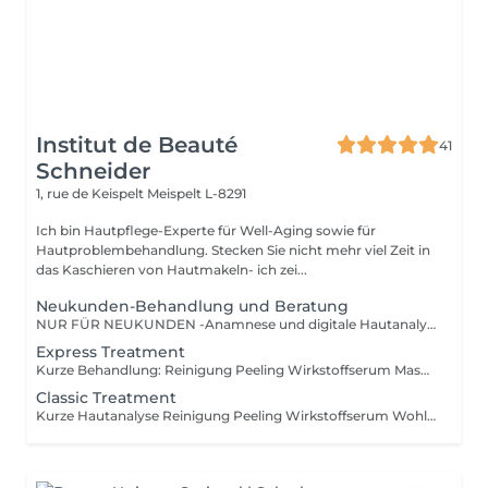
Institut de Beauté
41
Schneider
1, rue de Keispelt
Meispelt L-8291
Ich bin Hautpflege-Experte für Well-Aging sowie für
Hautproblembehandlung. Stecken Sie nicht mehr viel Zeit in
das Kaschieren von Hautmakeln- ich zei...
Neukunden-Behandlung und Beratung
NUR FÜR NEUKUNDEN -Anamnese und digitale Hautanalyse -Reinigung -Peeling -hochwertiges Wirkstoffserum -entspannende Maske -Abschlusspflege -Beratung für deine Pflege zu Hause und den weiteren Behandlungsverlauf
Express Treatment
Kurze Behandlung: Reinigung Peeling Wirkstoffserum Maske Abschlusspflege Beratung
Classic Treatment
Kurze Hautanalyse Reinigung Peeling Wirkstoffserum Wohltuende Maske Entspannende Gesichtsmassage Abschlusspflege Beratung