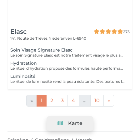
Elasc
275
141, Route de Trèves
Niederanven L-6940
Soin Visage Signature Elasc
Le soin Signature Elasc est notre traitement visage le plus abouti et personnalisé. Conçu spécialement pour vous, par notre équipe, ce rituel est une véritable expérience sensorielle pour vous détendre, raviver l'éclat de votre teint, redessiner les contours de votre visage et revitaliser votre peau en profondeur. Ce soin multi-actions combine des produits cosméceutiques ultra-performants, des gestes experts et l'utilisation de pierres en quartz rose ou de jade verte en fonction de votre peau. Le soin débute par un nettoyage précis de votre peau et par une exfoliation douce aux manuvres stimulantes pour lisser et illuminer le teint. Après un travail technique avec la pierre et la pose d'un masque crème spécifique vient le massage Signature : une combinaison de manuvres liftantes, drainantes, tonifiantes et sculptantes avec une huile de haute qualité. Votre peau est ainsi lumineuse, décongestionnée, hydratée, liftée et raffermie. Ce soin Signature Elasc convient à tous les types de peau : teint terne, peau déshydratée, perte de fermeté, premiers signes de l'âge mais aussi pour toute personne ayant besoin d'une pause bien-être ou recherchant le cocooning et la chaleur caractéristiques à notre institut Elasc.
Hydratation
Le rituel d'hydration propose des formules haute performance qui s'attaquent stratégiquement à tous les paramètres de la déshydratation. Ciblés, ils améliorent le manteau hydrolipidique, la teneur en NMF est le ciment intercellulaire.
Luminosité
Le rituel de luminosité rend la peau éclatante. Des textures légères et fraïches affinent le grain de peau pour une peau qui brille de santé et de pureté - une beauté éclatante.
«
1
2
3
4
...
10
»
Karte