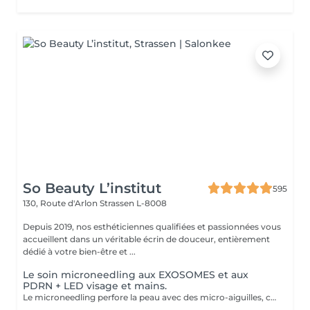
So Beauty L’institut
595
130, Route d'Arlon
Strassen L-8008
Depuis 2019, nos esthéticiennes qualifiées et passionnées vous
accueillent dans un véritable écrin de douceur, entièrement
dédié à votre bien-être et ...
Le soin microneedling aux EXOSOMES et aux
PDRN + LED visage et mains.
Le microneedling perfore la peau avec des micro-aiguilles, créant des micro-canaux qui permettent à un sérum actif (PDRN ou exosomes) de pénétrer en profondeur dans le derme. C'est ce qu'on appelle un soin « biostimulateur » : on ne remplit pas, on stimule la peau pour qu'elle se régénère elle-même. L'association des exosomes et du PDRN (Polydésoxyribonucléotide) est une révolution anti-âge. Il représente le protocole de régénération cutanée le plus avancé en médecine esthétique. Cette synergie permet de stimuler le renouvellement cellulaire de façon accélérée, d'atténuer les cicatrices et de lifter le teint sans chirurgie. C'est une synergie régénératrice puissante, ces deux actifs maximisent la réparation tissulaire et l'éclat du teint. Idéale pour les peaux: matures , avec des dommages solaires importants, des cicatrices, une perte de fermeté. Soin plus puissant que le PDRN . Pour optimiser les effets du soin, nous appliquerons la lumière LED sur le visage. Profitez, également, d'un traitement anti-âge à la lumière Led pour les mains.