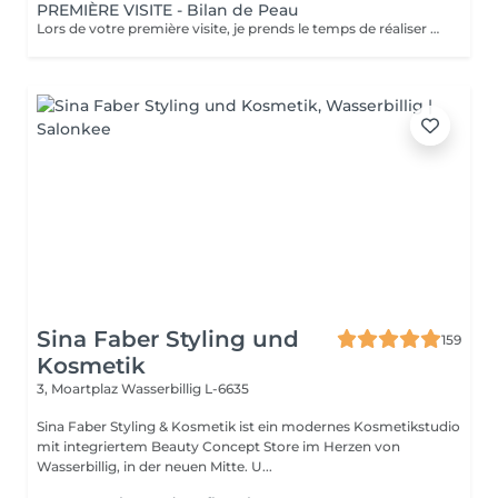
PREMIÈRE VISITE - Bilan de Peau
Lors de votre première visite, je prends le temps de réaliser pour vous un bilan de peau complet accompagné d'un questionnaire personnalisé, afin de comprendre votre type et l'état de votre peau. Cette étape me permet de vous offrir des soins sur mesure et des recommandations personnalisées, pour révéler toute la beauté et l'éclat naturel de votre peau. Découvrez l'ensemble de mes rituels et prestations exclusives sur: www.eclat-feminin.lu - SCROLLER VERS LE HAUT - DESCRIPTION -
Sina Faber Styling und
159
Kosmetik
3, Moartplaz
Wasserbillig L-6635
Sina Faber Styling & Kosmetik ist ein modernes Kosmetikstudio
mit integriertem Beauty Concept Store im Herzen von
Wasserbillig, in der neuen Mitte. U...