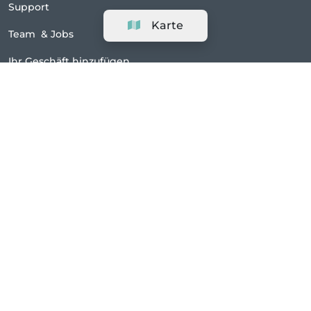
Support
Karte
Team
&
Jobs
Ihr Geschäft hinzufügen
Rechtlich
Widerrufsrecht ausüben
AGBs
Datenschutz-Politik
Cookie-Richtlinie
|
Präferenzen
Inhaltsrichtlinie
Impressum
Verbinden