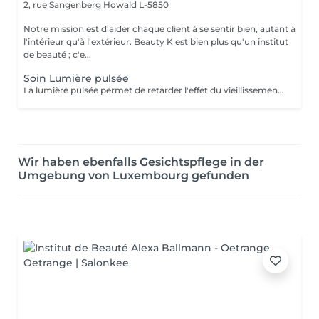
2, rue Sangenberg
Howald L-5850
Notre mission est d'aider chaque client à se sentir bien, autant à
l'intérieur qu'à l'extérieur. Beauty K est bien plus qu'un institut
de beauté ; c'e...
Soin Lumière pulsée
La lumière pulsée permet de retarder l'effet du vieillissement cutané. Ce soin photo rajeunissant transforme la lumière en chaleur ce qui stimule la génération de collagène et d'élastines. ATTENTION - Ne pas être sous traitement médicamenteux photo sensibilisant au moment du traitement.
Wir haben ebenfalls Gesichtspflege in der
Umgebung von Luxembourg gefunden