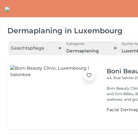
Dermaplaning
in
Luxembourg
Kategorie
Suche na
Gesichtspflege
Dermaplaning
Luxem
Boni Beau
44, Rue Sainte-Z
Boni Beauty Clinic Founded by husband-and-wife team Ire
and Toni Blliku, 
wellness, and gr
Facial Derma