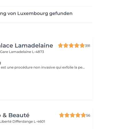
bung von Luxembourg gefunden
alace Lamadelaine
391
 Gare
Lamadelaine L-4873
g
Le dermaplaning est une procédure non invasive qui exfolie la peau en utilisant une lame fine pour retirer les cellules mortes et le duvet. Cela rend la peau plus lisse, éclatante et réduit les rides fines et imperfections. C'est indolore, ne nécessite pas de récupération, et améliore l'absorption des soins ainsi que l'application du maquillage. Sans douleur, une peau de bébé.
o & Beauté
56
 Liberté
Differdange L-4601