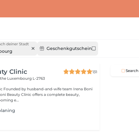
ch deiner Stadt
Geschenkgutschein
bourg
ty Clinic
Search
131
ithe
Luxembourg L-2763
na Boni
Boni Beauty Clinic offers a complete beauty,
ooming e...
planing