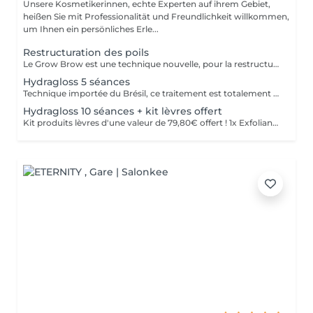
Unsere Kosmetikerinnen, echte Experten auf ihrem Gebiet,
heißen Sie mit Professionalität und Freundlichkeit willkommen,
um Ihnen ein persönliches Erle...
Restructuration des poils
Le Grow Brow est une technique nouvelle, pour la restructuration des poils; Grâce à celle-ci nous permettons aux poils non visibles de se régénérer afin de combler naturellement les zones des failles : des sourcils, barbes, cheveux.... La densité est améliorer à hauteur de 63% permettant de combler les zones d'alopécie; Ce traitement est non invasif , et les résultat son concluant entre 4 et 6 séances régulières; Convient parfaitement aux hommes et aux femmes soucieux de récupérer leur densité dans faire appel à la micro ou dermopigmentation;
Hydragloss 5 séances
Technique importée du Brésil, ce traitement est totalement personnalisé et repensé par Autour du Regard. Peu invasif, il est profond et spécifiquement conçu pour les lèvres. Ce soin consiste à faire pénétrer des actifs dont l'acide hyaluronique pour donner du volume, combler, repulper, hydrater et nourrir les lèvres, à l'aide de micro ou nano aiguilles qui grâce à leur passage dans la lèvre, permettent de stimuler le métabolisme de régénération cellulaire, favorisant ainsi la synthèse naturelle de collagène et élastine.
Hydragloss 10 séances + kit lèvres offert
Kit produits lèvres d'une valeur de 79,80€ offert ! 1x Exfoliant lèvres Sugar Lips 30g 1x Gloss Volumisateur Perfect Lips 3,8g 1x Masques lèvres (12 unités) Technique importée du Brésil, ce traitement est totalement personnalisé et repensé par Autour du Regard. Peu invasif, il est profond et spécifiquement conçu pour les lèvres. Ce soin consiste à faire pénétrer des actifs dont l'acide hyaluronique pour donner du volume, combler, repulper, hydrater et nourrir les lèvres, à l'aide de micro ou nano aiguilles qui grâce à leur passage dans la lèvre, permettent de stimuler le métabolisme de régénération cellulaire, favorisant ainsi la synthèse naturelle de collagène et élastine.