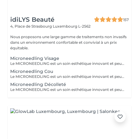
idiLYS Beauté
157
4, Place de Strasbourg
Luxembourg L-2562
Nous proposons une large gamme de traitements non invasifs
dans un environnement confortable et convivial à un prix
équitable.
Microneedling Visage
Le MICRONEEDLING est un soin esthétique innovant et peu invasif qui stimule naturellement la régénération de la peau. Grâce à des fines micro-perforation, il relance la production de collagène et d'élastine. La peau est ainsi raffermie, les cicatrices d'acnés et les rides sont atténuées, les pores resserrés et le teint visiblement plus lumineux. Pour des résultats optimaux et durables, un traitement de 5 séances, espacées de 3-6 semaines, est recommandé.
Microneedling Cou
Le MICRONEEDLING est un soin esthétique innovant et peu invasif qui stimule naturellement la régénération de la peau. Grâce à des fines micro-perforation, il relance la production de collagène et d'élastine. La peau est ainsi raffermie, les cicatrices d'acnés et les rides sont atténuées, les pores resserrés et le teint visiblement plus lumineux. Pour des résultats optimaux et durables, un traitement de 5 séances, espacées de 3-6 semaines, est recommandé.
Microneedling Décolleté
Le MICRONEEDLING est un soin esthétique innovant et peu invasif qui stimule naturellement la régénération de la peau. Grâce à des fines micro-perforation, il relance la production de collagène et d'élastine. La peau est ainsi raffermie, les cicatrices d'acnés et les rides sont atténuées, les pores resserrés et le teint visiblement plus lumineux. Pour des résultats optimaux et durables, un traitement de 5 séances, espacées de 3-6 semaines, est recommandé.