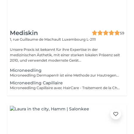
Mediskin
59
1, rue Guillaume de Machault
Luxembourg L-2111
Unsere Praxis ist bekannt für ihre Expertise in der
medizinischen Ästhetik, mit einer starken lokalen Präsenz seit
2010, und verwendet modernste Gerät...
Microneedling
Microneedling Dermapen® ist eine Methode zur Hautregeneration, bei der feine Nadeln verwendet werden, um die Produktion von Kollagen und Elastin zu stimulieren. Vorteile: -Verbesserung der Hautstruktur und -festigkeit. -Reduzierung der Anzeichen von Alterung. -Anpassungsfähigkeit: Microneedling ist für alle Hauttypen geeignet. Ergänzende Pflege: -Um die Behandlungsergebnisse zu optimieren und die soziale Ausfallzeit zu minimieren, ist eine Phototherapie-Sitzung inbegriffen. Diese hilft, Entzündungen zu reduzieren, die Kollagenproduktion zu stimulieren und die Hautheilung zu verbessern. Gegenanzeigen: -Nicht empfohlen für schwangere oder stillende Frauen. Während der ersten Sitzung werden wir gemeinsam Ihren individuellen Pflegeplan erstellen. Bei Fragen können Sie uns gerne kontaktieren oder eine kostenlose Hautberatung buchen
Microneedling Capillaire
Microneedling Capillaire avec HairCare - Traitement de la Chute des Cheveux Le microneedling capillaire avec le produit HairCare du laboratoire Revitacare est un soin innovant et puissant conçu pour revitaliser le cuir chevelu et renforcer la fibre capillaire. Ce traitement professionnel aide à combattre la chute des cheveux, à stimuler la croissance et à améliorer la qualité des cheveux, leur apportant densité et vitalité. Formulé avec un complexe d'ingrédients actifs, le HairCare agit en profondeur pour nourrir les follicules, dynamiser le cuir chevelu et redonner éclat et volume aux cheveux.