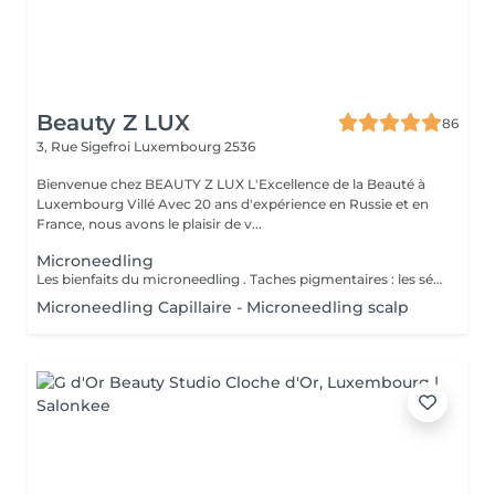
Beauty Z LUX
86
3, Rue Sigefroi
Luxembourg 2536
Bienvenue chez BEAUTY Z LUX L'Excellence de la Beauté à
Luxembourg Villé Avec 20 ans d'expérience en Russie et en
France, nous avons le plaisir de v...
Microneedling
Les bienfaits du microneedling . Taches pigmentaires : les sérums éclaircissants agissent en profondeur pour un teint plus uniforme et lumineux. Acné & cicatrices : les actifs purifiants aident à réduire les imperfections, lisser la peau et favoriser la réparation. Rides & ridules : stimulation du collagène et de l'élastine pour une peau plus ferme, repulpée et visiblement rajeunie. Pores dilatés : le microneedling resserre les pores et affine le grain de peau, pour un aspect plus lisse et homogène. Résultat : une peau nette, éclatante et revitalisée, avec des améliorations visibles dès les premières séances. Benefits of Microneedling . Pigmentation spots: brightening serums work deep to even out skin tone and boost radiance. Acne & scars: purifying actives help reduce imperfections, smooth the skin, and support healing. Wrinkles & fine lines: stimulates collagen and elastin production for firmer, plumper, and younger-looking skin. Enlarged pores: microneedling helps tighten pores and refine skin texture for a smoother, more even look. The result: clearer, glowing, and revitalized skin, with visible improvements from the very first sessions.
Microneedling Capillaire - Microneedling scalp