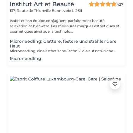
Institut Art et Beauté
427
137, Route de Thionville
Bonnevoie L-2611
Isabel et son équipe conjuguent parfaitement beauté,
relaxation et bien-être. Les meilleures marques esthétiques et
cosmétiques ainsi que la technolo...
Microneedling: Glattere, festere und strahlendere
Haut
Microneedling, eine ästhetische Technik, die auf natürliche Weise die Produktion von Kollagen und Elastin stimuliert. Ideal zur Verbesserung der Hautstruktur, zur Verkleinerung erweiterter Poren, zur Minderung feiner Linien, Aknenarben oder Pigmentflecken. Sanfte und wirksame Methode, geeignet für alle Hauttypen. Professionelle Seren für ein optimales Ergebnis. Individuelle Beratung vor jeder Sitzung.
Microneedling