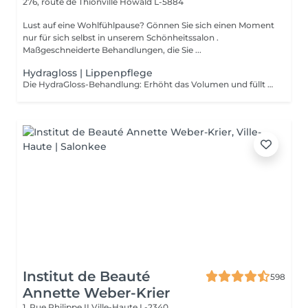
276, route de Thionville
Howald L-5884
Lust auf eine Wohlfühlpause? Gönnen Sie sich einen Moment
nur für sich selbst in unserem Schönheitssalon .
Maßgeschneiderte Behandlungen, die Sie ...
Hydragloss | Lippenpflege
Die HydraGloss-Behandlung: Erhöht das Volumen und füllt die Lippen auf Pflegt und befeuchtet die Lippen Mildert feine Linien und Fältchen Kontraindikation: - mit aktivem Herpes - offene Wunden - Warzen - andere Probleme der Haut
Institut de Beauté
598
Annette Weber-Krier
1, Rue Philippe II
Ville-Haute L-2340