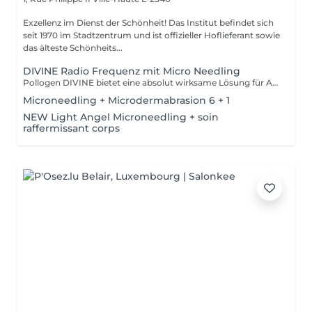
Exzellenz im Dienst der Schönheit! Das Institut befindet sich
seit 1970 im Stadtzentrum und ist offizieller Hoflieferant sowie
das älteste Schönheits...
DIVINE Radio Frequenz mit Micro Needling
Pollogen DIVINE bietet eine absolut wirksame Lösung für Anti-Aging-Behandlungen, aber auch für schwieriger zu behandelnde Bereiche wie Hals, Lippenkonturen und Augen. Es ist eine einzigartige Kombination von 3 medizinisch-ästhetischen Technologien (VoluDerm Microneedling RF + TriFractional + Ultraschall), die die Erneuerung der Dermis und der Epidermis ermöglicht. Das Ergebnis ist signifikant und deutlich sichtbar, die Haut sieht jung aus. Das DIVINE Pollogen bietet mehr Volumen, Reduzierung von Narben, Straffung der Haut und dies ohne Schmerzen, ohne Blutergüsse, ohne Blutungen und ohne Revalidationszeit.
Microneedling + Microdermabrasion 6 + 1
NEW Light Angel Microneedling + soin
raffermissant corps