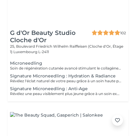
G d'Or Beauty Studio
102
Cloche d'Or
25, Boulevard Friedrich Wilhelm Raiffeisen (Cloche d'Or, Étage
1)
Luxembourg L-2411
Microneedling
Soin de régénération cutanée avancé stimulant le collagène et l'élastine par micro-perforations contrôlées. Il affine le grain de peau, ravive l'éclat et améliore visiblement les signes de l'âge et les irrégularités.
Signature Microneedling : Hydration & Radiance
Révélez l'éclat naturel de votre peau grâce à un soin haute performance aux résultats visibles. Une exfoliation Aqua Peel avec la technologie Skin Station nettoie en profondeur, élimine les impuretés et ravive instantanément l'éclat. Le microneedling stimule ensuite la régénération cutanée et optimise la pénétration des actifs. Enrichi en peptides intelligents HydroPeptide issus de biotechnologies avancées et boosté par la luminothérapie, ce soin cible l'hydratation et la revitalisation au cur de la peau. Résultat : une peau plus lisse, repulpée et intensément lumineuse dès la première séance.
Signature Microneedling : Anti-Age
Révélez une peau visiblement plus jeune grâce à un soin expert haute performance. Une exfoliation Aqua Peel avec la technologie Skin Station relance le renouvellement cellulaire, nettoie en profondeur et ravive l'éclat. Le microneedling stimule la production naturelle de collagène pour une peau plus ferme et régénérée. Enrichi en peptides nouvelle génération HydroPeptide, reconnus pour leur efficacité anti-âge, et boosté par la luminothérapie, ce soin lisse, raffermit et revitalise intensément la peau. Résultat : une peau plus ferme, lisse et visiblement rajeunie dès les premières séance.