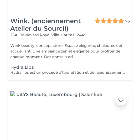
Wink. (anciennement
176
Atelier du Sourcil)
25A, Boulevard Royal
Ville-Haute L-2449
Wink beauty, concept store. Espace élégante, chaleureux et
accueillant! Une ambiance zen et élégante pour profiter de
chaque moment. Des conseils ad...
Hydra Lips
Hydra lips est un procédé d'hydratation et de rajeunissement des lèvres! En plusieurs étapes, ce soin permet d'appliquer de l'acide hyaluronique et des vitamines pour redonner un volume naturel et une hydratation en profondeur. La couleur est plus belle les lèvres sont plus douce! Pour tout type de peau, idéale pour des lèvres: -fissures et déshydratées. -dépigmenté. -ridées.