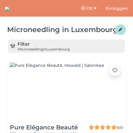
DE
Einloggen
Microneedling
in
Luxembourg
Filter
Microneedling
in
Luxembourg
Pure Elégance Beauté
630