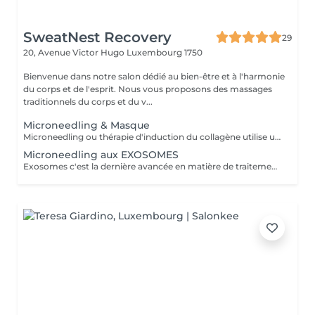
SweatNest Recovery
29
20, Avenue Victor Hugo
Luxembourg 1750
Bienvenue dans notre salon dédié au bien-être et à l'harmonie
du corps et de l'esprit. Nous vous proposons des massages
traditionnels du corps et du v...
Microneedling & Masque
Microneedling ou thérapie d'induction du collagène utilise un petit appareil avec de minuscules aiguilles à usage unique qui produisent des microperforations de la couche superficielle de la peau pour stimuler la production de collagène et de faire pénétrer les ingrédients actifs du sérum dans la peau. Le nombre de séances dépend de la personne (son âge, l'état de la peau, l'effet recherché) et du produit choisi. En général, on réalise entre 2 et 5 séances espacées de 2 à 4 semaines. Une séance d'entretien est effectuée 1 à 2 fois par an.
Microneedling aux EXOSOMES
Exosomes c'est la dernière avancée en matière de traitements anti-âge et des imperfections de la peau.Ce sont de toutes petites vésicules (à l'échelle nanométrique) qui passent entre les cellules de la peau et qui leur apportent les acides aminés, des pépites, des vitamines et beaucoup d'autres éléments indispensables pour offrir à la peau une apparence jeune et fraiche. Grace à leur petite taille les exosomes pénètrent mieux et plus profondément dans la peau, ce qui rend le traitement plus efficace par rapport au microneedling traditionnel. Les exosomes de laboratoire espagnol SIMILDIET, que j'utilise, sont produits par les cellules souches de synthèse végétales. 1 ml du produit contient 15 milliards des exosomes qui peuvent être utilisés par la peau soit immédiatement soit stockés et utilisés progressivement. Le nombre de traitements nécessaires varie en fonction des conditions individuelles de la peau et des résultats souhaités. Une série de 2 à 3 traitements espacés de 4 à 6 semaines est idéale.