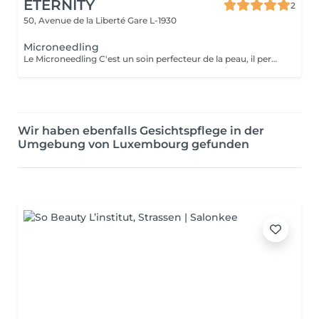
ETERNITY
2
50, Avenue de la Liberté
Gare L-1930
Microneedling
Le Microneedling C'est un soin perfecteur de la peau, il permet de corriger les imperfections et d'améliorer les signes de l'âge. Cette technique consiste à microperforer les différentes couches de derme pour améliorer les imperfections de votre peau et les signes de l'âge. Renouvellementcellulaire Production de collagène - Production d' élastine - Teint terne - Manque de fermeté - Cicatrices d'acné - Pores dilatés - Réguler les excès de sébum - Traitement des tâches brunes Pour des résultats visibles et durables, il est recommandé réaliser 4 à 5 séances en fonction du besoin. Le microneedling est légèrement douloureux. La sensation varie en fonction du niveau de sensibilité de chacun. Il peut arriver que de petits saignements apparaissent . La peau sera généralement rouge et sensible dans les 24 à 48 heures qui suivent le soin du visage. Les contres-indications -Les femmes enceintes -Les personnes sous traitement anti-inflammatoires ou anticoagulents. -Les peaux avec des lésions non cicatrisées comme de l'acné, de l'herpès ou des plaies. -Les personnes souffrant de maladies auto-immunes. - L'exposition au soleil sont à proscrire durant la semaine qui suit le soin. - L'application d'un SPF indice 50 est à recommandée.
Wir haben ebenfalls Gesichtspflege in der
Umgebung von Luxembourg gefunden