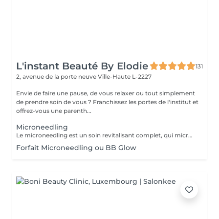
L'instant Beauté By Elodie
131
2, avenue de la porte neuve
Ville-Haute L-2227
Envie de faire une pause, de vous relaxer ou tout simplement
de prendre soin de vous ? Franchissez les portes de l'institut et
offrez-vous une parenth...
Microneedling
Le microneedling est un soin revitalisant complet, qui micro perfore la peau et qui a pour but de réactiver la production de collagène dans la peau, de relancer le processus de cicatrisation du derme et de mieux faire pénétrer les soins que l'on met sur la peau. Nombre de séance : Trois séances minimum espacé de 10 à 15 jours, cela dépends de votre typologie de peau ainsi que votre hygiène de vie. Le soin permet de traiter : Un teint terne Des cicatrices d'acnés Un relâchement cutané Les rides et ridules Les taches de vieillesse, de soleil, de grossesse D'éliminer les points noir Resserrer les ports dilatés et lisser la peau Hydrater la peau en profondeur Contre indication : Grossesse, allaitement Eczéma, psorasis Brulures Personnes ayant un diagnostic de cancer Post microneedling : Ne pas mettre d'eau ou humidifier le visage pendant 12H Pas de maquillage pendant 24H à 48H Eviter le soleil en exposition directe et les uv en institut pendant 15 jours Pas de peeling/ laser pendant 2
Forfait Microneedling ou BB Glow