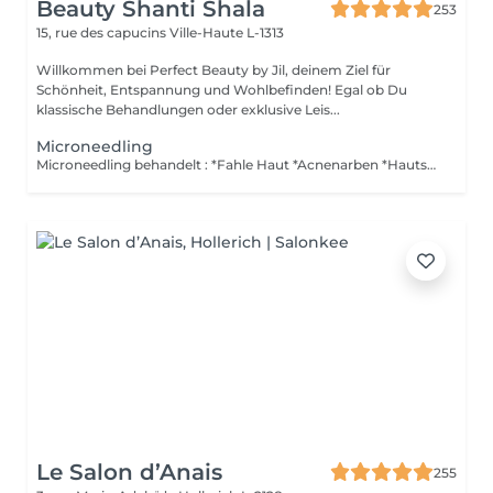
Beauty Shanti Shala
253
15, rue des capucins
Ville-Haute L-1313
Willkommen bei Perfect Beauty by Jil, deinem Ziel für
Schönheit, Entspannung und Wohlbefinden! Egal ob Du
klassische Behandlungen oder exklusive Leis...
Microneedling
Microneedling behandelt : *Fahle Haut *Acnenarben *Hautschlaffheit *Kleine Fältchen und Falten *Pigment_, Alters_ und Schwangerschaftsflecken *Eliminiert die schwarzen Punkte *Verengt die Poren und glättet die Haut *Tiefgreifende Hydrierung *Aktiviert die Blutzirkulation *Aktiviert die Zellerneuerung *Besseres Einschleusen von Produkten *Revitalizierend *Regt den Heilungsprozess an Der Heilungprozess der Haut braucht 10-14 Tage, deshalb emphehlen wir den Kauf einer schützenden Creme und einer Spf50 Creme (Germaine di Capuccini) für die Pflege zu Hause. Um keine Pigmentflecken von den Sonnenstrahlen zu bekommen is Spf50 sehr wichtig. Kontraindikationen : *Schwanger, Stillen *Exzema, Psoriasis *Verbrennungen *Personen mit einer Krebserkrankung Post Microneedling : * Kein Wasser während 12 Stunden *Kein Make-up während 24-48 Stunden *Keine Sonne und Solarium während 2 WOCHEN *Kein Peeling und Laser während 2 WOCHEN
Le Salon d’Anais
255