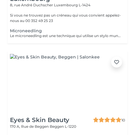
8, rue André Duchscher
Luxembourg L-1424
Si vous ne trouvez pas un créneau qui vous convient appelez-
nous au 00 352 49 25 23
Microneedling
Le microneedling est une technique qui utilise un stylo muni de micro-aiguilles qui permettent de créer des canaux dans la peau afin de faire pénétrer le sérum au cur du derme .C'est un traitement peu invasif qui s'avère efficace contre le vieillissement cutané afin de ralentir les effets de l'âge .Le microneedling redensifie la peau afin de la rendre de meilleure qualité et permet ainsi la régénération de la peau pour un teint plus éclatant
Eyes & Skin Beauty
10
170 A, Rue de Beggen
Beggen L-1220