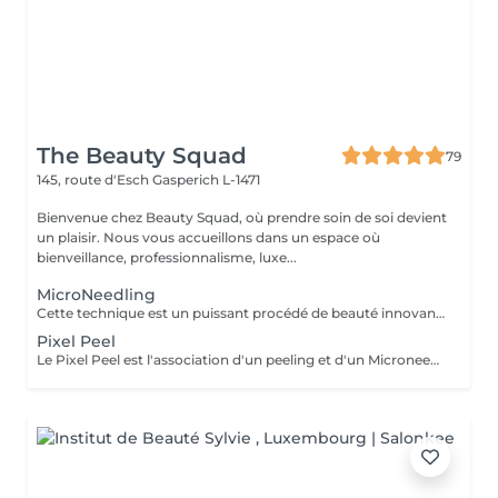
The Beauty Squad
79
145, route d'Esch
Gasperich L-1471
Bienvenue chez Beauty Squad, où prendre soin de soi devient
un plaisir. Nous vous accueillons dans un espace où
bienveillance, professionnalisme, luxe...
MicroNeedling
Cette technique est un puissant procédé de beauté innovant permettant de traiter les problèmes de peau et le vieillissement de celle-ci par une stimulation intense de la collagenèse. Le traitement idéal pour effacer les rides améliorer la texture de sa peau. 1 soin : 150€ Forfait 5 soins : 675€
Pixel Peel
Le Pixel Peel est l'association d'un peeling et d'un Microneedling dans la même séance, ce qui doublera donc l'efficacité du traitement et donnera des résultats plus rapides et plus durables. Une action de stimulation et régénération programmée dans la même séance avec des combinaisons d'actifs 100% personnalisés en fonction des problématiques traitées. 1 séance : 225€ Forfait 5 séances : 1015€