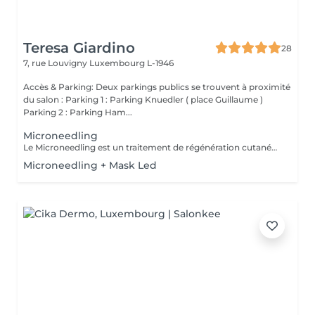
Teresa Giardino
28
7, rue Louvigny
Luxembourg L-1946
Accès & Parking: Deux parkings publics se trouvent à proximité
du salon : Parking 1 : Parking Knuedler ( place Guillaume )
Parking 2 : Parking Ham...
Microneedling
Le Microneedling est un traitement de régénération cutanée qui active les capacités naturelles de réparation de la peau. Grâce à la création de micro-canaux contrôlés, il stimule intensément la production de collagène et d'élastine, tout en optimisant la pénétration des actifs utilisés pendant le soin. Chaque protocole est personnalisé grâce à l'utilisation de sérums spécifiques, soigneusement sélectionnés en fonction des besoins et des problématiques de chaque peau : hydratation, anti-âge, éclat du teint, taches pigmentaires, imperfections, cicatrices d'acné ou perte de fermeté. Idéal pour traiter le vieillissement cutané, les cicatrices, les pores dilatés, les irrégularités du teint et le manque d'éclat, ce traitement améliore visiblement la qualité de la peau. Séance après séance, le teint est plus lumineux, la peau plus lisse, plus ferme et visiblement revitalisée. Pour des résultats optimaux et durables, un protocole de plusieurs séances peut être recommandé selon les objectifs recherchés
Microneedling + Mask Led