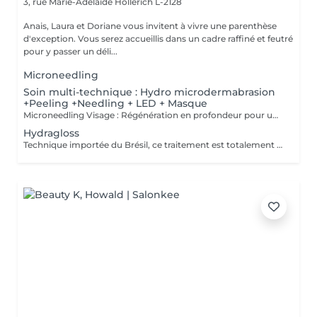
3, rue Marie-Adelaïde
Hollerich L-2128
Anais, Laura et Doriane vous invitent à vivre une parenthèse
d'exception. Vous serez accueillis dans un cadre raffiné et feutré
pour y passer un déli...
Microneedling
Soin multi-technique : Hydro microdermabrasion
+Peeling +Needling + LED + Masque
Microneedling Visage : Régénération en profondeur pour une peau visiblement transformée Le microneedling est un soin de revitalisation cutanée non invasif qui consiste à créer de microperforations contrôlées à l'aide d'un stylo électrique doté de fines aiguilles stériles. Ces microperforations stimulent naturellement la production de collagène et d'élastine, déclenchant un processus de régénération cellulaire intense. AVANTAGES DU SOIN - Atténue les ridules et les rides - Réduit les cicatrices d'acné et les imperfections - Améliore la fermeté et l'élasticité de la peau - Estompe les taches pigmentaires et le teint irrégulier - Resserre les pores dilatés - Apporte de l'éclat et un effet peau neuve Le microneedling peut être personnalisé selon les besoins grâce à l'application de sérums ciblés (acide hyaluronique, vitamine C, peptides, etc.) qui pénètrent plus profondément grâce aux microcanaux créés. CONTRE INDICATIONS - Grossesse, allaitement - Pas d'exposition solaire 48h avant et 7 jours après le soin - Traitement lourd par chimio (attendre 1 an) et par antibiotique ou Roaccutane et dérivé (attendre 6 mois) - Prise d'anticoagulant - Maladie auto-immune (diabète, maladie mal contrôlée, ...) - Injection botox (attendre 2 semaines) et de produits de comblement (attendre 4 semaines) - Prise d'anti-inflammatoire pendant plus de 5 jours - Acné active - Cicatrices chéloïdes
Hydragloss
Technique importée du Brésil, ce traitement est totalement personnalisé. Peu invasif, il est profond et spécifiquement conçu pour les lèvres. Ce soin consiste à faire pénétrer des actifs dont l'acide hyaluronique pour donner du volume, combler, repulper, hydrater et nourrir les lèvres, à l'aide de micro ou nano aiguilles qui grâce à leur passage dans la lèvre, permettent de stimuler le métabolisme de régénération cellulaire, favorisant ainsi la synthèse naturelle de collagène et élastine.