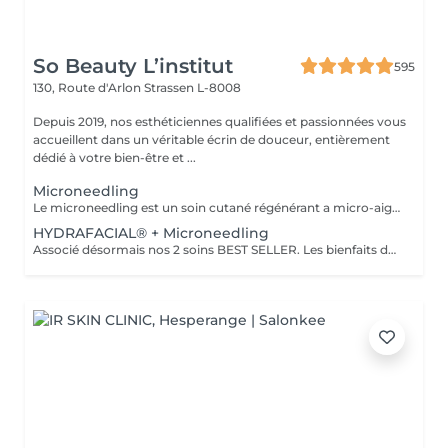
So Beauty L’institut
595
130, Route d'Arlon
Strassen L-8008
Depuis 2019, nos esthéticiennes qualifiées et passionnées vous
accueillent dans un véritable écrin de douceur, entièrement
dédié à votre bien-être et ...
Microneedling
Le microneedling est un soin cutané régénérant a micro-aiguilles permettant de réduire les signes de l'âge et de raviver l'éclat de votre peau, il aide aussi a effacer les traces d'acné, les cicatrices. Un véritable soin qui resserre les pores dilatés , lisse la peau, estimes les rides et ridules grâce au sérum à l'acide hyaluronique. + LED visage et mains
HYDRAFACIAL® + Microneedling
Associé désormais nos 2 soins BEST SELLER. Les bienfaits de l'hydrafacial et du Microneedling pour un effet optimale sur votre peau. Une peau saine, propre, un effet GLOW instantanément, action anti-rides.