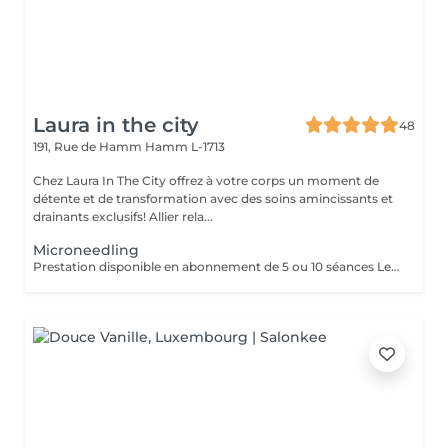
Laura in the city
48
191, Rue de Hamm
Hamm L-1713
Chez Laura In The City offrez à votre corps un moment de
détente et de transformation avec des soins amincissants et
drainants exclusifs! Allier rela...
Microneedling
Prestation disponible en abonnement de 5 ou 10 séances Le Microneedling est une technique originaire des États-Unis reposant sur des micro-injections d'éléments nutritifs dans la peau. Ce soin esthétique permet de resserrer les pores, de donner de l'éclat et d'affiner le grain de la peau. -Réduction des pores dilatés et irrégularités cutanées. -Amélioration des cicatrices d'acné ou post-opératoires. -Atténuation des rides superficielles et vergetures. -Effet "anti-âge" global sans chirurgie.