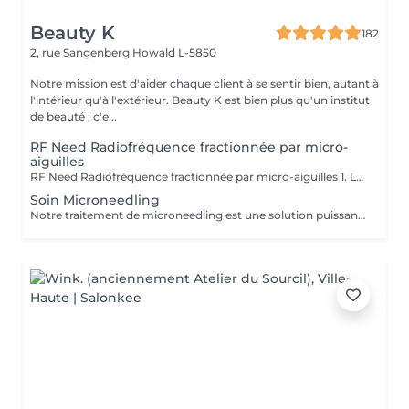
Beauty K
182
2, rue Sangenberg
Howald L-5850
Notre mission est d'aider chaque client à se sentir bien, autant à
l'intérieur qu'à l'extérieur. Beauty K est bien plus qu'un institut
de beauté ; c'e...
RF Need Radiofréquence fractionnée par micro-
aiguilles
RF Need Radiofréquence fractionnée par micro-aiguilles 1. Le microneedling De très fines micro-aiguilles créent des micro-perforations contrôlées dans la peau. Cela stimule la régénération naturelle, favorise la production de collagène et d'élastine et active les mécanismes de réparation cutanée. 2. La radiofréquence fractionnée (RF) Une énergie thermique est délivrée via les aiguilles directement dans le derme. La chaleur resserre les fibres de collagène existantes, augmente la densité dermique et déclenche une néocollagénèse (formation de nouveau collagène). Bénéfices principaux Raffermissement et effet tenseur immédiat Amélioration de la texture et de l'éclat de la peau Réduction des ridules et rides Atténuation des cicatrices d'acné Réduction visible des pores dilatés Action possible sur certaines vergetures et relâchements cutanés du corps Résultats progressifs et durables grâce à la stimulation biologique Déroulement du soin 1. Application d'une crème anesthésiante locale pour plus de confort 2. Passage de la pièce à main RF Need (personnalisation des paramètres : profondeur des aiguilles, intensité de la RF) 3. Soin apaisant et hydratant post-traitement Sensations : picotements, chaleur diffuse Après la séance : rougeurs et gonflement légers de 24 à 72h
Soin Microneedling
Notre traitement de microneedling est une solution puissante pour traiter l'acné, les taches de pigmentation, les cicatrices, les vergetures, les dommages causés par le soleil, les rides et les ridules. Grâce à des milliers de micro-perforations, ce soin stimule la production de collagène, favorisant la réparation et le rajeunissement de la peau. Pour des résultats optimaux, une cure de trois séances est recommandée. Ce protocole permet à la peau de maximiser son processus naturel de guérison entre chaque séance, aboutissant à une amélioration visible de son apparence et de sa texture. Entamez ce parcours régénératif et découvrez tout le potentiel d'une peau transformée.