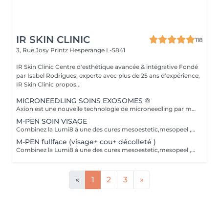
IR SKIN CLINIC
118
3, Rue Josy Printz
Hesperange L-5841
IR Skin Clinic Centre d'esthétique avancée & intégrative Fondé
par Isabel Rodrigues, experte avec plus de 25 ans d'expérience,
IR Skin Clinic propos...
MICRONEEDLING SOINS EXOSOMES ®
Axion est une nouvelle technologie de microneedling par mesoestetic qui crée des micro-canaux dans la peau pour une régénération améliorée. Elle est associée aux nouveaux cocktails c.prof mesoxome®, qui intègrent des exosomes, PDRN, niacinamide et AD+ pour cibler le vieillissement, la fermeté et la revitalisation cutanée. Ce soin est toujours réalisé après un skin diagnostic directement réservable dans la rubrique esthétique avancée. pour votre sécurité et nous nous réservons le droit de modifier le traitement.
M-PEN SOIN VISAGE
Combinez la Lumi8 à une des cures mesoestetic,mesopeel , mesoéclat... afin d'obtenir un résultat spectaculaire et durable. Recommandé pour l'anti-aging , les peaux acnéique , affaissées , les rides . les cicatrices et les autres imperfections de la peau. Bienvenue dans une nouvelle ère dans les soins du visage et du corps . Résultat spectaculaires , efficaces , durables et scientifiquement avérés, visible dès la première séance. Traitement indolore et non invasif Le micro-needling est un traitement qui utilise de minuscules aiguilles pour provoquer des minuscules perforations dans la peau. Ces petits points de contact encouragent le corps à créer une guérison curative ainsi qu'a resserrer, soulever et rajeunir la peau. Au fur et a mesure que votre peau se répare, la production de collagène et d'élastine se déclenche pour donner un effet repeuplant et raffermissant presque immédiat. Il peut également s'attaquer à d'autres problèmes de lésions cutanées tels que les cicatrices , les marques foncées, des dommages causés par le soleil et le vieillissement. CONTRE-INDICATIONS. Femmes enceintes et peaux noires Traitement anticoagulant ou anti-inflammatoire Maladies auto-immunes Acné sévère ou herpes Eczémas Psoriasis
M-PEN fullface (visage+ cou+ décolleté )
Combinez la Lumi8 à une des cures mesoestetic,mesopeel , mesoéclat... afin d'obtenir un résultat spectaculaire et durable. Recommandé pour l'anti-aging , les peaux acnéique , affaissées , les rides . les cicatrices et les autres imperfections de la peau. Bienvenue dans une nouvelle ère dans les soins du visage et du corps . Résultat spectaculaires , efficaces , durables et scientifiquement avérés, visible dès la première séance. Traitement indolore et non invasif Le micro-needling est un traitement qui utilise de minuscules aiguilles pour provoquer des minuscules perforations dans la peau. Ces petits points de contact encouragent le corps à créer une guérison curative ainsi qu'a resserrer, soulever et rajeunir la peau. Au fur et a mesure que votre peau se répare, la production de collagène et d'élastine se déclenche pour donner un effet repeuplant et raffermissant presque immédiat. Il peut également s'attaquer à d'autres problèmes de lésions cutanées tels que les cicatrices , les marques foncées, des dommages causés par le soleil et le vieillissement
«
1
2
3
»