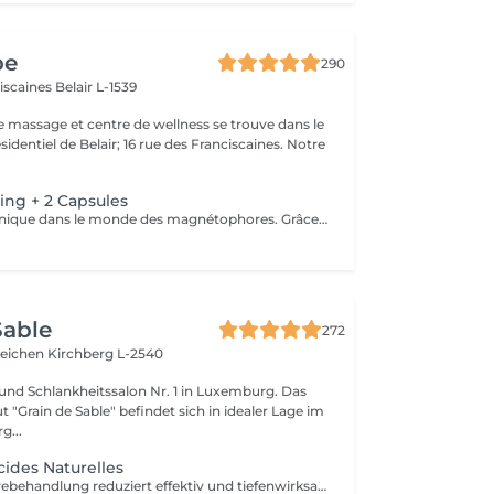
pe
290
ciscaines
Belair L-1539
e massage et centre de wellness se trouve dans le
sidentiel de Belair; 16 rue des Franciscaines. Notre
ing + 2 Capsules
Une technique unique dans le monde des magnétophores. Grâce à l'attraction des champs magnétiques encapsulés dans une mini machine tenue à la main, cette technique permet de forcer le passage des actifs cosmétiques à travers la barrière cutanée pour agir au cur des cellules. Résultat visible dès la première séance. Les capsules sont soigneusement choisies en fonction d'une consultation avec votre pour vos besoins spécifiques. Une peau d'apparence jeune sans injections !
Sable
272
teichen
Kirchberg L-2540
und Schlankheitssalon Nr. 1 in Luxemburg. Das
t "Grain de Sable" befindet sich in idealer Lage im
g...
cides Naturelles
Diese Fruchtsäurebehandlung reduziert effektiv und tiefenwirksam Unreinheiten wie Narben, Pickel, Pigmentflecken, feine Linien und Fältchen etc. Es ist perfekt für alle Hauttypen geeignet, auch für die empfindlichsten! Diese Behandlung beschleunigt die Zellerneuerung, reduziert die Zeichen der Hautalterung und sorgt dank ihrer 5 verschiedenen Formulierungen mit 30 % Fruchtsäuren für eine neue, glatte Haut und einen strahlenden Teint.