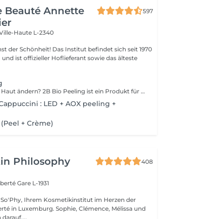
de Beauté Annette
597
ier
Ville-Haute L-2340
 Das Institut befindet sich seit 1970
nd ist offizieller Hoflieferant sowie das älteste
g
Möchten Sie Ihre Haut ändern? 2B Bio Peeling ist ein Produkt für die manuelle Mikrodermabrasion . Diese Methode des Abriebs der Oberfläche der Epidermis zielt darauf ab, die abgestorbenen Zellen zu beseitigen, die das Stratum Corneum bilden. Im Gegensatz zu anderen Peel-Behandlungen, die nur auf der Oberfläche wirken, löst 2B Bio Peeling den Peeling-Prozess von innen aus. Ihre Haut wird gründlich gereinigt, der Zellstoffwechsel wird reaktiviert, die vergrößerten Poren werden gestrafft und die Pigmentierung verringert. Ein schillerndes Ergebnis, das Sie sofort begeistern wird.
appuccini : LED + AOX peeling +
 (Peel + Crème)
in Philosophy
408
iberté
Gare L-1931
So'Phy, Ihrem Kosmetikinstitut im Herzen der
urg. Sophie, Clémence, Mélissa und
darauf,...