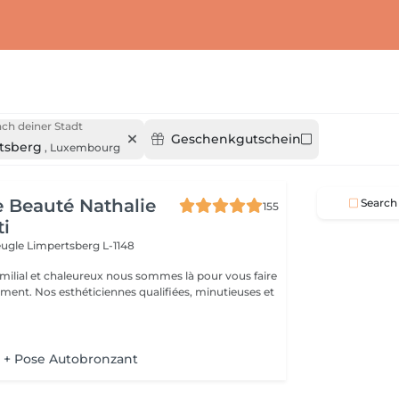
ch deiner Stadt
Geschenkgutschein
tsberg
,
Luxembourg
de Beauté Nathalie
Search
155
ti
veugle
Limpertsberg L-1148
milial et chaleureux nous sommes là pour vous faire
oment. Nos esthéticiennes qualifiées, minutieuses et
s
 + Pose Autobronzant