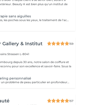
'extérieur. Beauty K est bien plus qu'un institut de
apie sans aiguilles
Idéal pour les rides, les poches sous les yeux, le traitement de l'acné, le relâchement cutané et la cellulite. La mésothérapie permet de faire pénétrer les principes actifs dans la peau par système intercellulaire.
 Gallery & Institut
159
mains
Strassen L-8041
mbourg depuis 30 ans, notre salon de coiffure et
reconnu pour son excellence et savoir-faire. Sous la
.
eling personnalisé
Permet de traiter un problème de peau particulier en profondeur par exfoliation, sans traumatisme important pour la peau. Avec quatre produits domicile. Fréquence toutes les deux semaines. Exposition au soleil interdite sans protection pendant la durée du traitement. Tous nos soins et traitements sont mixtes hommes et femmes. Les traitements en cure sont valables six mois. Sur conseil de votre esthéticienne, des combinaisons de soins et de traitements sont possibles, afin d'obtenir un résultat optimal. Attention certain traitements nécessitent des explications préalables ainsi qu'une commande spécifique des coffrets et de soins personnalisés.
auté
157