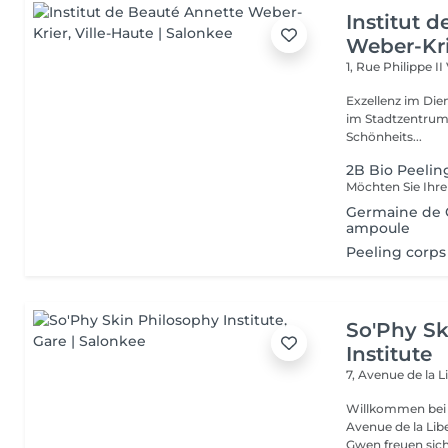
Institut 
Weber-Kr
1, Rue Philippe II
Exzellenz im Dienst der Schönheit!
im Stadtzentrum u
Schönheits...
2B Bio Peelin
Germaine de C
ampoule
Peeling corps
So'Phy Sk
Institute
7, Avenue de la L
Willkommen bei 
Avenue de la Liberté in Luxemb
Gwen freuen sich 