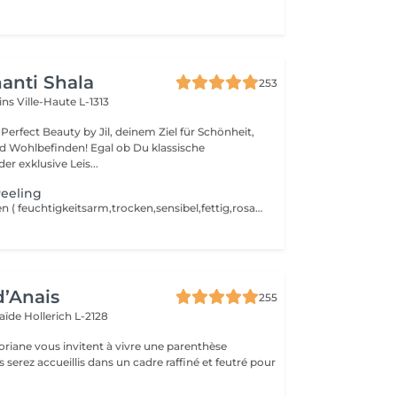
anti Shala
253
cins
Ville-Haute L-1313
erfect Beauty by Jil, deinem Ziel für Schönheit,
den! Egal ob Du klassische
r exklusive Leis...
eeling
Für alle Hauttypen ( feuchtigkeitsarm,trocken,sensibel,fettig,rosacea,narben,misch Haut,ant-Falten) keine Extraktion,kein Waxing vor der Behandlung und keine Sonne 2 Wochen nach der Behandlung. Für ein besseres Ergebnis ist eine Kur von 4 Peelings möglich.Ein Peeling alle 2 Wochen. Bei direkt Zahlung -> 390 anstatt 440,20, inklusive 2 Cremes für die Pflege zu Hause.
d’Anais
255
laïde
Hollerich L-2128
oriane vous invitent à vivre une parenthèse