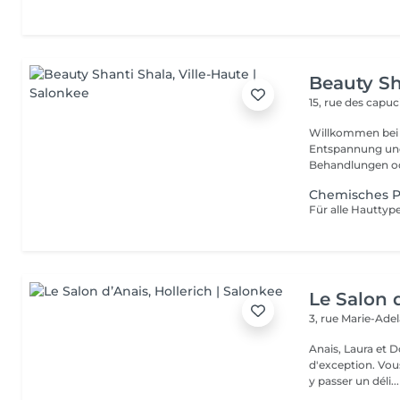
Beauty Sh
15, rue des capu
Willkommen bei P
Entspannung und Wohlbefin
Behandlungen ode
Chemisches P
Le Salon 
3, rue Marie-Ade
Anais, Laura et D
d'exception. Vous serez accueillis dans un cadre raffiné et feutré pour
y passer un déli...