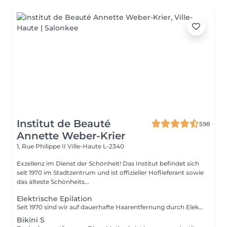
Institut de Beauté
598
Annette Weber-Krier
1, Rue Philippe II
Ville-Haute L-2340
Exzellenz im Dienst der Schönheit! Das Institut befindet sich
seit 1970 im Stadtzentrum und ist offizieller Hoflieferant sowie
das älteste Schönheits...
Elektrische Epilation
Seit 1970 sind wir auf dauerhafte Haarentfernung durch Elektrolyse spezialisiert. Diese Methode der dauerhaften Haarentfernung ist unumstritten. Die Elektrolyse ermöglicht die dauerhafte Entfernung der für das Haarwachstum verantwortlichen Zellen, indem ein Filament in den Haarfollikel eingeführt wird und ein Hochgeschwindigkeitsstrom angelegt wird, der auf das Haar und die Zielregion abgestimmt ist. Alle Haut- und Haarfarben sowie alle Regionen können effizient und ohne Kompromisse behandelt werden.
Bikini S