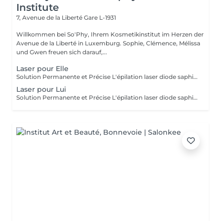
Institute
7, Avenue de la Liberté
Gare L-1931
Willkommen bei So'Phy, Ihrem Kosmetikinstitut im Herzen der
Avenue de la Liberté in Luxemburg. Sophie, Clémence, Mélissa
und Gwen freuen sich darauf,...
Laser pour Elle
Solution Permanente et Précise L'épilation laser diode saphir est une méthode efficace et durable pour éliminer les poils de manière permanente. Ce traitement utilise un faisceau de lumière ciblant la mélanine dans les follicules pileux, offrant des résultats durables et une réduction significative de la repousse. Le laser diode saphir est connu pour sa précision, sa rapidité et son confort, grâce à un système de refroidissement de la peau. Il est idéal pour des zones comme le visage, les jambes, les aisselles ou le bikini, pour une peau lisse, soyeuse et sans poils. Avant de prendre rendez-vous merci de consulter notre politique de rendez-vous sur la page d'accueil.
Laser pour Lui
Solution Permanente et Précise L'épilation laser diode saphir est une méthode efficace et durable pour éliminer les poils de manière permanente. Ce traitement utilise un faisceau de lumière ciblant la mélanine dans les follicules pileux, offrant des résultats durables et une réduction significative de la repousse. Le laser diode saphir est connu pour sa précision, sa rapidité et son confort, grâce à un système de refroidissement de la peau. Il est idéal pour des zones comme le visage, les jambes, les aisselles ou le bikini, pour une peau lisse, soyeuse et sans poils. Avant de prendre rendez-vous merci de consulter notre politique de rendez-vous sur la page d'accueil.