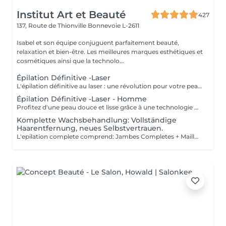
Institut Art et Beauté
427
137, Route de Thionville
Bonnevoie L-2611
Isabel et son équipe conjuguent parfaitement beauté,
relaxation et bien-être. Les meilleures marques esthétiques et
cosmétiques ainsi que la technolo...
Épilation Définitive -Laser
L'épilation définitive au laser : une révolution pour votre peau ! Avec notre technologie avancée Pulse Laser , offrez-vous investissement dans votre confort et votre beauté . Les avantages de l'épilation définitive : -Une méthode douce et indolore. -Résultats durables. -Adaptée à tous les types de peau. -Gain de temps et praticité. -Rapidité et efficacité. -Calculer 6 séance es par zone. Révéler votre beauté naturelle ! Votre bien-être est notre priorité.
Épilation Définitive -Laser - Homme
Profitez d'une peau douce et lisse grâce à une technologie de pointe qui allie efficacité, rapidité et confort tous les types de peau . Des résultats visibles et durables Un soin en toute sécurité et sans douleur Une méthode rapide pour être prête avant les fêtes ! Sublimez votre peau Prenez soin de vous vous le méritez !
Komplette Wachsbehandlung: Vollständige
Haarentfernung, neues Selbstvertrauen.
L'epilation complete comprend: Jambes Completes + Maillot intégral + Aisselles + Sourcils + Duvet Épilation à la cire permet d'arracher le poil et la racine, ce qui a pour effet de ralentir la repousse de quelques semaines. De plus, le poil qui repoussera sera plus fin. L'épilation à la cire est une méthode efficace pour tous les types de poils. La cire tiède est utilisée sur la majorité des régions corporelles. Pour les régions plus sensibles, comme les aisselles et le bikini, c'est plutôt la cire chaude qui est utilisée afin de minimiser les risques d'ecchymoses dus à une traction trop forte.