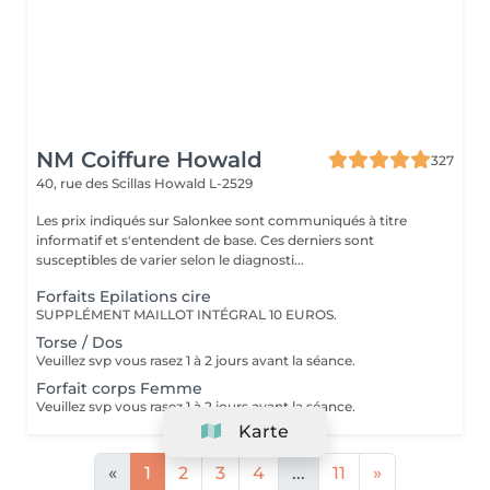
NM Coiffure Howald
327
40, rue des Scillas
Howald L-2529
Les prix indiqués sur Salonkee sont communiqués à titre
informatif et s'entendent de base. Ces derniers sont
susceptibles de varier selon le diagnosti...
Forfaits Epilations cire
SUPPLÉMENT MAILLOT INTÉGRAL 10 EUROS.
Torse / Dos
Veuillez svp vous rasez 1 à 2 jours avant la séance.
Forfait corps Femme
Veuillez svp vous rasez 1 à 2 jours avant la séance.
Karte
«
1
2
3
4
...
11
»