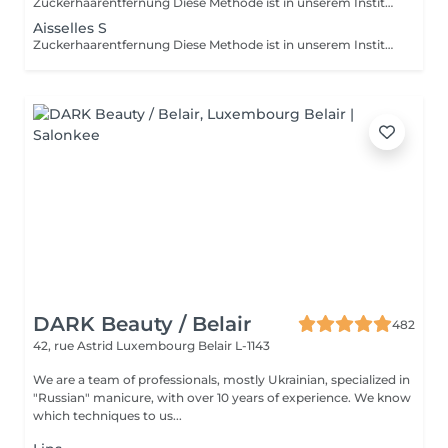
Zuckerhaarentfernung Diese Methode ist in unserem Institut sehr beliebt geworden. Die Zuckerpaste ist 100% natürlich. Sie basiert auf tausendjährigen Rezepten aus dem Nahen Osten und enthält ausschließlich Wasser und Zucker ohne chemische, aromatische oder färbende Substanzen. Die Paste ist hypoallergen und verursacht keine Hautreizungen. Sie gilt für alle Bereiche. Die Paste wird in das Follikel massiert, umhüllt die Haare, umgibt sie und schmiert sie. Die Extraktion erfolgt in natürlicher Haarwuchsrichtung. Es gibt keine gebrochenen Haare mehr im Follikel. Diese Technik verursacht keine Rötung oder Reizung der Haut. Ein nicht zu vernachlässigender Vorteil ist die Tatsache, dass Sie keine bestimmte Haarlänge haben müssen, da der Zucker anders als beim Wachs sehr kurze Haare effektiv entfernt. Wir empfehlen diese Methode auch Teenagern beim ersten Depilieren und bei Menschen, die eine vollständige Körperhaarentfernung wünschen, da sie viel weniger schmerzhaft ist als Wachsen.
Aisselles S
Zuckerhaarentfernung Diese Methode ist in unserem Institut sehr beliebt geworden. Die Zuckerpaste ist 100% natürlich. Sie basiert auf tausendjährigen Rezepten aus dem Nahen Osten und enthält ausschließlich Wasser und Zucker ohne chemische, aromatische oder färbende Substanzen. Die Paste ist hypoallergen und verursacht keine Hautreizungen. Sie gilt für alle Bereiche. Die Paste wird in das Follikel massiert, umhüllt die Haare, umgibt sie und schmiert sie. Die Extraktion erfolgt in natürlicher Haarwuchsrichtung. Es gibt keine gebrochenen Haare mehr im Follikel. Diese Technik verursacht keine Rötung oder Reizung der Haut. Ein nicht zu vernachlässigender Vorteil ist die Tatsache, dass Sie keine bestimmte Haarlänge haben müssen, da der Zucker anders als beim Wachs sehr kurze Haare effektiv entfernt. Wir empfehlen diese Methode auch Teenagern beim ersten Depilieren und bei Menschen, die eine vollständige Körperhaarentfernung wünschen, da sie viel weniger schmerzhaft ist als Wachsen.
DARK Beauty / Belair
482
42, rue Astrid
Luxembourg Belair L-1143
We are a team of professionals, mostly Ukrainian, specialized in
"Russian" manicure, with over 10 years of experience. We know
which techniques to us...