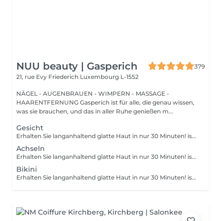
NUU beauty | Gasperich
379
21, rue Evy Friederich
Luxembourg L-1552
NÄGEL - AUGENBRAUEN - WIMPERN - MASSAGE -
HAARENTFERNUNG Gasperich ist für alle, die genau wissen,
was sie brauchen, und das in aller Ruhe genießen m...
Gesicht
Erhalten Sie langanhaltend glatte Haut in nur 30 Minuten! ist eine Methode zur Haarentfernung, bei der die Haare mitsamt der Haarfollikel mit warmem Wachs herausgezogen werden. Wie wird die Wachs-Epilation durchgeführt? - Vorbereitung (die Kosmetikerin trägt eine spezielle antiseptische Lotion auf die Haut auf) - Wachs wird aufgetragen (die Wachsmischung wird auf eine bestimmte Temperatur erhitzt und anschließend mit einem Holzspatel auf die Haut aufgetragen) - Enthaarung (nachdem das Wachs ausgehärtet ist, entfernt die Kosmetikerin die Wachsstreifen mit den Haaren durch scharfe Bewegungen) - Wachsreste werden entfernt (Wachsreste werden entfernt und Aloe-Vera-Creme wird aufgetragen) Altersbeschränkungen: empfohlenes Mindestalter ab 14 Jahren. Empfehlungen nach dem Eingriff: es wird empfohlen, innerhalb von 12 Stunden nach dem Eingriff kein heißes Bad zu nehmen, keine Sauna zu besuchen und nicht im Pool zu schwimmen, da dies zu Reizungen führen kann. Frequenz: einmal in 4 Wochen.
Achseln
Erhalten Sie langanhaltend glatte Haut in nur 30 Minuten! ist eine Methode zur Haarentfernung, bei der die Haare mitsamt der Haarfollikel mit warmem Wachs herausgezogen werden. Wie wird die Wachs-Epilation durchgeführt? - Vorbereitung (die Kosmetikerin trägt eine spezielle antiseptische Lotion auf die Haut auf) - Wachs wird aufgetragen (die Wachsmischung wird auf eine bestimmte Temperatur erhitzt und anschließend mit einem Holzspatel auf die Haut aufgetragen) - Enthaarung (nachdem das Wachs ausgehärtet ist, entfernt die Kosmetikerin die Wachsstreifen mit den Haaren durch scharfe Bewegungen) - Wachsreste werden entfernt (Wachsreste werden entfernt und Aloe-Vera-Creme wird aufgetragen) Altersbeschränkungen: empfohlenes Mindestalter ab 14 Jahren. Empfehlungen nach dem Eingriff: es wird empfohlen, innerhalb von 12 Stunden nach dem Eingriff kein heißes Bad zu nehmen, keine Sauna zu besuchen und nicht im Pool zu schwimmen, da dies zu Reizungen führen kann. Frequenz: einmal in 4 Wochen.
Bikini
Erhalten Sie langanhaltend glatte Haut in nur 30 Minuten! ist eine Methode zur Haarentfernung, bei der die Haare mitsamt der Haarfollikel mit warmem Wachs herausgezogen werden. Wie wird die Wachs-Epilation durchgeführt? - Vorbereitung (die Kosmetikerin trägt eine spezielle antiseptische Lotion auf die Haut auf) - Wachs wird aufgetragen (die Wachsmischung wird auf eine bestimmte Temperatur erhitzt und anschließend mit einem Holzspatel auf die Haut aufgetragen) - Enthaarung (nachdem das Wachs ausgehärtet ist, entfernt die Kosmetikerin die Wachsstreifen mit den Haaren durch scharfe Bewegungen) - Wachsreste werden entfernt (Wachsreste werden entfernt und Aloe-Vera-Creme wird aufgetragen) Altersbeschränkungen: empfohlenes Mindestalter ab 14 Jahren. Empfehlungen nach dem Eingriff: es wird empfohlen, innerhalb von 12 Stunden nach dem Eingriff kein heißes Bad zu nehmen, keine Sauna zu besuchen und nicht im Pool zu schwimmen, da dies zu Reizungen führen kann. Frequenz: einmal in 4 Wochen.