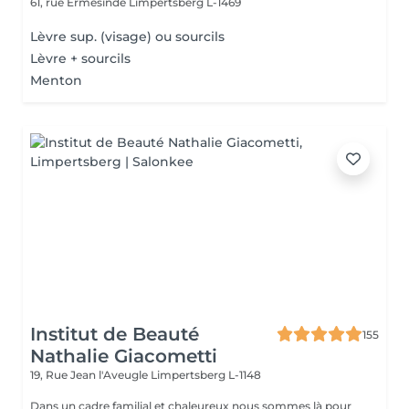
61, rue Ermesinde
Limpertsberg L-1469
Lèvre sup. (visage) ou sourcils
Lèvre + sourcils
Menton
Institut de Beauté
155
Nathalie Giacometti
19, Rue Jean l'Aveugle
Limpertsberg L-1148
Dans un cadre familial et chaleureux nous sommes là pour