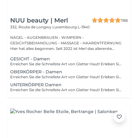
NUU beauty | Merl
788
332, Route de Longwy
Luxembourg L-1940
NÄGEL - AUGENBRAUEN - WIMPERN -
GESICHTSBEHANDLUNG - MASSAGE - HAARENTFERNUNG
Hier hat alles begonnen. Seit 2022 ist Merl das allererste
Zuhause der ...
GESICHT - Damen
Erreichen Sie die Schnellste Art von Glatter Haut! Erleben Sie die Vorteile der dauerhaften Haarentfernung mit unserer fortschrittlichen Lichttechnologie, die effektiv die Haarfollikel anvisiert. Unsere Laserfunktionen: Neueste Technologie: neues Modell 2022 Vielseitige Behandlung: 3-in-1-System: Diodenlaser, Alexandrit und NdYag Zertifizierte Sicherheit: vollständig in der EU zertifiziert Sichtbare Ergebnisse: deutliche Effekte nach Ihrer ersten Sitzung Vollständige Transformation: endergebnisse nach 6-8 Behandlungen Für Alle Geeignet: eignet sich für alle Haut- und Haartypen, außer grauem Haar Komfort steht an erster Stelle: ausgestattet mit einem Kühlsystem für ein schmerzfreies Erlebnis Wie funktioniert die Haarentfernung mit Laser? Vorbereitung: ihre Haut wird gründlich gereinigt. Gel-Anwendung: ein spezielles Gel wird aufgetragen, um die Behandlung zu verbessern. Laserbehandlung: der Laser wird auf die behandelte Stelle angewendet. Beruhigender Abschluss: eine beruhigende Creme wird nach der Behandlung aufgetragen. Altersempfehlungen: am besten geeignet für Personen ab 16-18 Jahren. Nachbehandlungs-Tipps: um optimale Ergebnisse zu gewährleisten, vermeiden Sie bitte eine Sonnenexposition eine Woche vor und nach dem Eingriff. Behandlungsfrequenz: die Sitzungen werden alle 4-8 Wochen empfohlen, insgesamt 6-10 Behandlungen je nach Bereich.
OBERKÖRPER - Damen
Erreichen Sie die Schnellste Art von Glatter Haut! Erleben Sie die Vorteile der dauerhaften Haarentfernung mit unserer fortschrittlichen Lichttechnologie, die effektiv die Haarfollikel anvisiert. Unsere Laserfunktionen: Neueste Technologie: neues Modell 2022 Vielseitige Behandlung: 3-in-1-System: Diodenlaser, Alexandrit und NdYag Zertifizierte Sicherheit: vollständig in der EU zertifiziert Sichtbare Ergebnisse: deutliche Effekte nach Ihrer ersten Sitzung Vollständige Transformation: endergebnisse nach 6-8 Behandlungen Für Alle Geeignet: eignet sich für alle Haut- und Haartypen, außer grauem Haar Komfort steht an erster Stelle: ausgestattet mit einem Kühlsystem für ein schmerzfreies Erlebnis Wie funktioniert die Haarentfernung mit Laser? Vorbereitung: ihre Haut wird gründlich gereinigt. Gel-Anwendung: ein spezielles Gel wird aufgetragen, um die Behandlung zu verbessern. Laserbehandlung: der Laser wird auf die behandelte Stelle angewendet. Beruhigender Abschluss: eine beruhigende Creme wird nach der Behandlung aufgetragen. Altersempfehlungen: am besten geeignet für Personen ab 16-18 Jahren. Nachbehandlungs-Tipps: um optimale Ergebnisse zu gewährleisten, vermeiden Sie bitte eine Sonnenexposition eine Woche vor und nach dem Eingriff. Behandlungsfrequenz: die Sitzungen werden alle 4-8 Wochen empfohlen, insgesamt 6-10 Behandlungen je nach Bereich.
UNTERKÖRPER Damen
Erreichen Sie die Schnellste Art von Glatter Haut! Erleben Sie die Vorteile der dauerhaften Haarentfernung mit unserer fortschrittlichen Lichttechnologie, die effektiv die Haarfollikel anvisiert. Unsere Laserfunktionen: Neueste Technologie: neues Modell 2022 Vielseitige Behandlung: 3-in-1-System: Diodenlaser, Alexandrit und NdYag Zertifizierte Sicherheit: vollständig in der EU zertifiziert Sichtbare Ergebnisse: deutliche Effekte nach Ihrer ersten Sitzung Vollständige Transformation: endergebnisse nach 6-8 Behandlungen Für Alle Geeignet: eignet sich für alle Haut- und Haartypen, außer grauem Haar Komfort steht an erster Stelle: ausgestattet mit einem Kühlsystem für ein schmerzfreies Erlebnis Wie funktioniert die Haarentfernung mit Laser? Vorbereitung: ihre Haut wird gründlich gereinigt. Gel-Anwendung: ein spezielles Gel wird aufgetragen, um die Behandlung zu verbessern. Laserbehandlung: der Laser wird auf die behandelte Stelle angewendet. Beruhigender Abschluss: eine beruhigende Creme wird nach der Behandlung aufgetragen. Altersempfehlungen: am besten geeignet für Personen ab 16-18 Jahren. Nachbehandlungs-Tipps: um optimale Ergebnisse zu gewährleisten, vermeiden Sie bitte eine Sonnenexposition eine Woche vor und nach dem Eingriff. Behandlungsfrequenz: die Sitzungen werden alle 4-8 Wochen empfohlen, insgesamt 6-10 Behandlungen je nach Bereich.