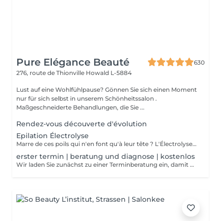
Pure Elégance Beauté
630
276, route de Thionville
Howald L-5884
Lust auf eine Wohlfühlpause? Gönnen Sie sich einen Moment
nur für sich selbst in unserem Schönheitssalon .
Maßgeschneiderte Behandlungen, die Sie ...
Rendez-vous découverte d'évolution
Epilation Électrolyse
Marre de ces poils qui n'en font qu'à leur tête ? L'Électrolyse est l'unique méthode reconnue comme 100% définitive, poil par poil. Elle neutralise tout, même les poils blonds, blancs ou ceux que le laser a ratés. C'est précis, c'est permanent. Le prix s'ajuste à la minute : vous ne payez que le temps vraiment nécessaire.
erster termin | beratung und diagnose | kostenlos
Wir laden Sie zunächst zu einer Terminberatung ein, damit wir eine detaillierte Diagnose stellen können! Wir finden gemeinsam mit Ihnen die passende Lösung, damit Ihre endgültige Haarentfernung zum Erfolg wird.