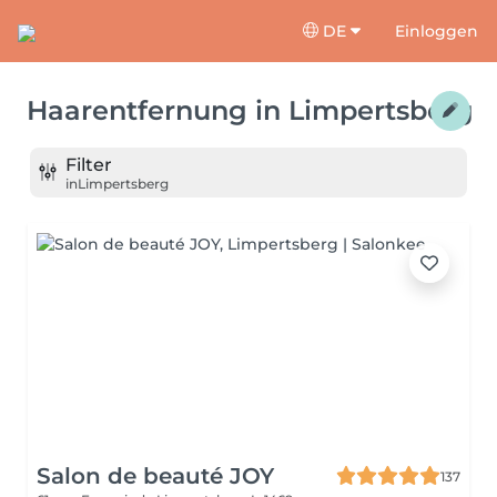
DE
Einloggen
Haarentfernung
in
Limpertsberg
Filter
in
Limpertsberg
Salon de beauté JOY
137