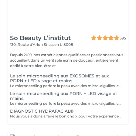
So Beauty L’institut
595
130, Route d'Arlon
Strassen L-8008
Depuis 2019, nos esthéticiennes qualifiées et passionnées vous
accueillent dans un véritable écrin de douceur, entièrement
dédié à votre bien-être et ...
Le soin microneedling aux EXOSOMES et aux
PDRN + LED visage et mains.
Le microneedling perfore la peau avec des micro-aiguilles, créant des micro-canaux qui permettent à un sérum actif (PDRN ou exosomes) de pénétrer en profondeur dans le derme. C'est ce qu'on appelle un soin « biostimulateur » : on ne remplit pas, on stimule la peau pour qu'elle se régénère elle-même. L'association des exosomes et du PDRN (Polydésoxyribonucléotide) est une révolution anti-âge. Il représente le protocole de régénération cutanée le plus avancé en médecine esthétique. Cette synergie permet de stimuler le renouvellement cellulaire de façon accélérée, d'atténuer les cicatrices et de lifter le teint sans chirurgie. C'est une synergie régénératrice puissante, ces deux actifs maximisent la réparation tissulaire et l'éclat du teint. Idéale pour les peaux: matures , avec des dommages solaires importants, des cicatrices, une perte de fermeté. Soin plus puissant que le PDRN . Pour optimiser les effets du soin, nous appliquerons la lumière LED sur le visage. Profitez, également, d'un traitement anti-âge à la lumière Led pour les mains.
Le soin microneedling aux PDRN + LED visage et
mains.
Le microneedling perfore la peau avec des micro-aiguilles, créant des micro-canaux qui permettent à un sérum actif (PDRN ou exosomes) de pénétrer en profondeur dans le derme. C'est ce qu'on appelle un soin « biostimulateur » : on ne remplit pas, on stimule la peau pour qu'elle se régénère elle-même. Tandis que le sérum PDRN pénètre profondément pour stimuler la réparation cellulaire, accélérer la cicatrisation et booster la production de collagène. Pour optimiser les effets du soin, nous appliquerons la lumière LED sur le visage. Profitez, également, d'un traitement anti-âge à la lumière Led pour les mains.
DIAGNOSTIC HYDRAFACIAL®
Nous vous aidons a faire le bon choix pour votre expérience HYDRAFACIAL®