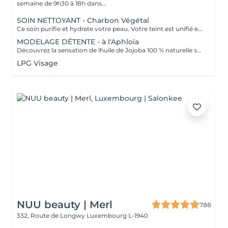
semaine de 9h30 à 18h dans...
SOIN NETTOYANT - Charbon Végétal
Ce soin purifie et hydrate votre peau. Votre teint est unifié et lumineux, grâce à l' alliance du Charbon Végétal et de l'édulis
MODELAGE DÉTENTE - à l'Aphloïa
Découvrez la sensation de lhuile de Jojoba 100 % naturelle sur votre peau. Nourrie, votre peau retrouve tout son confort. Libéré de ses tensions grâce aux mains habiles de notre esthéticienne, votre visage est détendu. Bénéfices : Nourrie, votre peau retrouve tout son confort.
LPG Visage
NUU beauty | Merl
788
332, Route de Longwy
Luxembourg L-1940