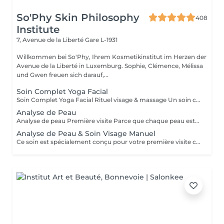
So'Phy Skin Philosophy
408
Institute
7, Avenue de la Liberté
Gare L-1931
Willkommen bei So'Phy, Ihrem Kosmetikinstitut im Herzen der
Avenue de la Liberté in Luxemburg. Sophie, Clémence, Mélissa
und Gwen freuen sich darauf,...
Soin Complet Yoga Facial
Soin Complet Yoga Facial Rituel visage & massage Un soin complet qui associe les étapes essentielles d'un soin du visage à la puissance du Massage Yoga Facial. Après un nettoyage en profondeur, une exfoliation et un travail ciblé de la peau, le massage vient stimuler les muscles, relancer les circulations et relâcher les tensions du visage. Ce rituel se poursuit par l'application de soins adaptés afin d'hydrater, rééquilibrer et révéler l'éclat naturel de votre peau. Le visage paraît plus lisse, plus lumineux et naturellement redessiné. Un soin idéal pour celles et ceux qui souhaitent allier efficacité, relaxation et résultats visibles. Comme chaque soin chez So'Phy, le protocole est adapté en fonction des besoins de votre peau.
Analyse de Peau
Analyse de peau Première visite Parce que chaque peau est unique, toute première visite commence par une analyse approfondie. Ce diagnostic permet de comprendre l'état de votre peau, ses besoins réels et les déséquilibres éventuels, afin d'adapter votre soin de manière précise et personnalisée. À l'aide d'un appareil de diagnostic et de l'expertise de votre Skin Coach, nous prenons le temps d'observer, d'échanger et de vous guider vers les solutions les plus adaptées. Ce premier rendez-vous est une étape essentielle pour vous offrir des soins réellement efficaces et des résultats durables.
Analyse de Peau & Soin Visage Manuel
Ce soin est spécialement conçu pour votre première visite chez So’Phy. Il débute par une analyse approfondie de votre peau afin de comprendre ses besoins réels et d’identifier les déséquilibres éventuels. Le soin du visage est ensuite entièrement personnalisé et réalisé exclusivement avec des techniques manuelles, adaptées à votre peau et aux résultats souhaités. Chaque étape est pensée pour rééquilibrer la peau, relancer les fonctions naturelles et offrir un moment de détente profonde. Ce premier rendez-vous vous permet de bénéficier d’un soin ciblé, de conseils personnalisés et d’une prise en charge complète.