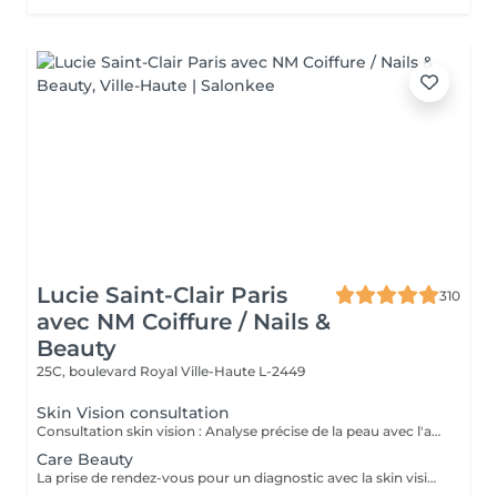
Lucie Saint-Clair Paris
310
avec NM Coiffure / Nails &
Beauty
25C, boulevard Royal
Ville-Haute L-2449
Skin Vision consultation
Consultation skin vision : Analyse précise de la peau avec l'appareil EF Skin Vision. Chaque peaux étant uniques, nous analysons l'ensemble des besoins de votre peau en apportant un diagnostic personnalisé. L'appareil de diagnostic effectue une analyse complète en se basant sur neuf paramètres spécifiques en déterminant l'identité de votre peau. La prise de rendez-vous pour un diagnostic avec la skin vision est obligatoire et gratuite avant la réalisation des protocoles Care.
Care Beauty
La prise de rendez-vous pour un diagnostic avec la skin vision est obligatoire et gratuite avant la réalisation de tous protocoles Care. - Soin Advanced clean Care : Votre peau est nettoyée en profondeur grâce à l'Ultra Scrubbeur. Ce soin permet d'éliminer les cellules mortes de la peau, les tâches pigmentaires et les toxines. Il stimule les cellules de la peau et améliore la texture de celle-ci. - Soin Expert : Le soin Expert est un soin manuel aux produits très actifs qui rendent le soin très efficace. Nous travaillerons en profondeur, pour répondre aux besoins spécifiques de votre peau. - Soin Advanced Glow : Soin visage oxygénant qui redonne de l'éclat eaux peaux les plus ternes. La peau est parfaitement nettoyé, le teint est ravivé par une double exfoliation. Elle est plus lisse et rayonnante grâce à l'Oxy-Booster. - Soin Advanced Youth : Association de deux technologies (l'Utra Scrubbeur et l'Oxy Booster) qui vont nous permettre de désintoxiquer et d'uniformiser votre teint. Votre peau est ravivée. - Soin Advanced anti-aging : Soin associant 2 technologies qui travaillent en symbiose et en profondeur (Sono Lifteur et l'Oxy Booster) sur les peaux fatiguées. Il permet de lutter contre les rides, le relâchement cutané et pour nos plus jeunes les cicatrices d'acné. - Soin High-tech : Ce soin exclusif réuni 4 technologies de pointes pour un résultat 100% efficace et sur mesure. Avec l'Ultra Scrubbeur les toxines sont éliminées, les tâches pigmentaires atténuées. Votre texture de peau est améliorée grâce à la stimulation du renouvellement cellulaire. Les principes actifs des produits pénètrent profondément grâce au Sono Lifteur. Celui-ci permet également d'agir sur les cicatrices d'acné. Le relâchement de la peau est atténué, l'ovale du visage est redessiné grâce au RF Tightener. L'Oxy Boosteur diminue les signes de fatigue de votre visage et du contour des yeux pour un effet lumineux. Le visage est visiblement plus jeune. La peau est plus ferme, plus lisse, plus rebondie. - Soin Eye Lift / soin des yeux : Soin intensif du contour des yeux. Le soin Eye Lift associé à un massage très efficace des points de pression permet d'atténuer poches et cernes. Vos rides sont lissées. Le regard est éclatant et les traces de fatigue sont éliminées.