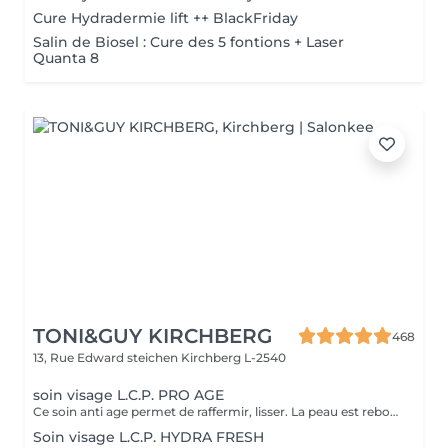
Cure Hydradermie lift ++ BlackFriday
Salin de Biosel : Cure des 5 fontions + Laser
Quanta 8
TONI&GUY KIRCHBERG
468
13, Rue Edward steichen
Kirchberg L-2540
soin visage L.C.P. PRO AGE
Ce soin anti age permet de raffermir, lisser. La peau est reboostée .Le rides et cernes sont atténuées
Soin visage L.C.P. HYDRA FRESH