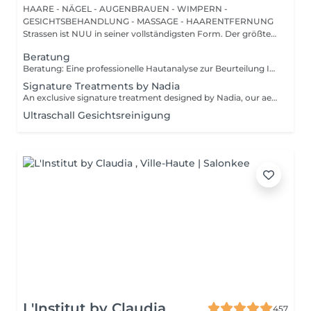
HAARE - NÄGEL - AUGENBRAUEN - WIMPERN -
GESICHTSBEHANDLUNG - MASSAGE - HAARENTFERNUNG
Strassen ist NUU in seiner vollständigsten Form. Der größte
Sal...
Beratung
Beratung: Eine professionelle Hautanalyse zur Beurteilung Ihres Hautzustands, zur Besprechung Ihrer Hautbedürfnisse und zur Empfehlung der passenden Behandlungen sowie einer geeigneten Pflege für zu Hause. Beratung & Erste Behandlung: Eine professionelle Hautanalyse zur Beurteilung Ihres Hautzustands, zur Besprechung Ihrer Hautbedürfnisse und zur Empfehlung der passenden Behandlungen sowie einer geeigneten Pflege für zu Hause. Anschließend folgt eine individuell angepasste Behandlung, die auf die aktuellen Bedürfnisse Ihrer Haut abgestimmt ist. Der Preis hängt von der gewählten Behandlung ab.
Signature Treatments by Nadia
An exclusive signature treatment designed by Nadia, our aesthetician, for the delicate eye and neck area. It delivers intensive hydration and improves skin elasticity, helping to restore firmness, smoothness, and a visibly refreshed appearance. The treatment helps reduce the appearance of fine lines, provides a gentle brightening effect around the eyes, and creates a natural lifting result for a more rested and youthful look. Another combination is eye- and neck-intensive hydration with a full facial treatment. This combination is ideal for clients seeking full-face care and an instantly refreshed, healthy look.
Ultraschall Gesichtsreinigung
L'Institut by Claudia
457