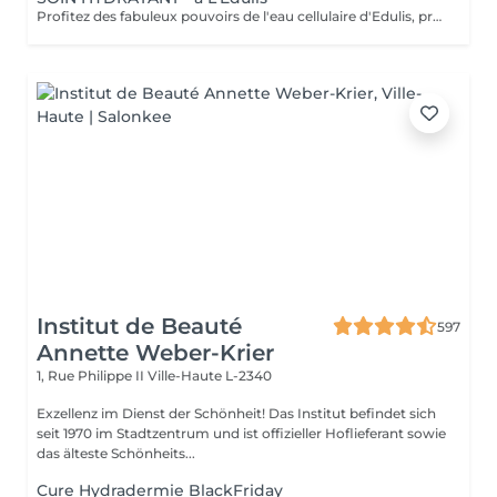
Profitez des fabuleux pouvoirs de l'eau cellulaire d'Edulis, précieuse source d'hydratation continue. Après la brumisation du Sérum concentré en eau cellulaire, le Masque Crème ressourçant se transforme en une texture soyeuse qui fond sur votre peau sous le délicat modelage de notre esthéticienne. Bénéfices : Gorgée d'eau, votre peau retrouve douceur, souplesse et éclat. Retrouvez le confort dune peau hydratée en continu.
Institut de Beauté
597
Annette Weber-Krier
1, Rue Philippe II
Ville-Haute L-2340
Exzellenz im Dienst der Schönheit! Das Institut befindet sich
seit 1970 im Stadtzentrum und ist offizieller Hoflieferant sowie
das älteste Schönheits...
Cure Hydradermie BlackFriday