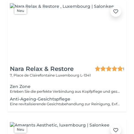
Neu
Nara Relax & Restore
1
7, Place de Clairefontaine
Luxembourg L-1341
Zen Zone
Erleben Sie die perfekte Verbindung aus Kopfpflege und gezielter Entspannung des Oberkörpers. Dieses Wohlfühlritual kombiniert ein 60-minütiges Head Spa mit einer 30-minütigen Office-Syndrom Rücken- & Schultermassage, um Verspannungen zu lösen, den Geist zur Ruhe kommen zu lassen und ein tiefes Gefühl der Entspannung zu fördern. Enthalten sind: Head Spa 60 Min. Office-Syndrom Rücken- & Schultermassage 30 Min.
Anti-Ageing-Gesichtspflege
Eine revitalisierende Gesichtsbehandlung zur Reinigung, Exfoliation und Pflege der Haut. Hochwertige Pflegeprodukte werden mit entspannenden Gesichtsmassagetechniken kombiniert, um der Haut ein frisches, gepflegtes und strahlendes Erscheinungsbild zu verleihen.
Neu