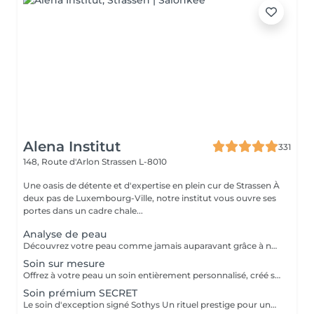
Alena Institut
331
148, Route d'Arlon
Strassen L-8010
Une oasis de détente et d'expertise en plein cur de Strassen À
deux pas de Luxembourg-Ville, notre institut vous ouvre ses
portes dans un cadre chale...
Analyse de peau
Découvrez votre peau comme jamais auparavant grâce à notre diagnostic cutané avancé. À l'aide d'un analyseur professionnel et de l'oeil expert de votre esthéticienne, nous évaluons différents paramètres essentiels tels que l'hydratation, le sébum, la profondeur des rides , l'état de votre barrière cutané et beaucoup d'autre mesures afin d'obtenir une vision précise de l'état de votre peau. Cette analyse nous permet de cibler vos besoins réels et de vous orienter vers les soins et les produits les plus adaptés pour optimiser vos résultats. Un véritable point de départ pour construire une routine beauté efficace et personnalisée. Diagnostic offert lorsqu'il est réalisé dans le cadre d'un soin ou à l'achat de produits.
Soin sur mesure
Offrez à votre peau un soin entièrement personnalisé, créé sur mesure par votre experte Sothys selon ses besoins du moment. Grâce à un analyseur professionnel et à l'il expert de votre esthéticienne, nous évaluons différents paramètres essentiels : hydratation, sébum, profondeur des rides, état de la barrière cutanée et bien d'autres mesures. Ce diagnostic précis permet d'identifier les besoins réels de votre peau et d'adapter chaque étape du soin : nettoyage profond, exfoliation ciblée, modelage expert, masque haute performance et sélection d'actifs Sothys selon votre objectif hydratation, éclat, apaisement, anti-âge ou pureté. Un seul soin, des milliers de possibilités, pour rééquilibrer votre peau et révéler un teint plus lumineux, plus lisse et plus uniforme dès la première séance. Un véritable point de départ pour construire une routine beauté efficace, avec des soins et des produits parfaitement adaptés à votre peau.
Soin prémium SECRET
Le soin d'exception signé Sothys Un rituel prestige pour une transformation visible de la peau et une expérience sensorielle incomparable. Ce soin d'exception combine des manoeuvres expertes Sothys, des textures nobles, un double modelage visage sur-mesure et un masque haute performance pour lisser, repulper et illuminer intensément la peau. Grâce à une séquence unique de gestes précis et enveloppants, le Rituel Secret offre un moment de lâcher-prise total et des résultats visibles dès la première séance : peau éclatante, lissée, revitalisée et profondément nourrie. Un soin rare, élégant, pensé pour les clientes exigeantes qui recherchent : - une expérience prémium, - des résultats anti-âge visibles rapidement, - un moment d'exception, hors du temps, réservé aux instituts experts Sothys.