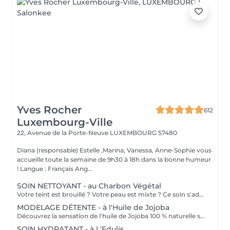
Yves Rocher
612
Luxembourg-Ville
22, Avenue de la Porte-Neuve
LUXEMBOURG 57480
Diana (responsable) Estelle ,Marina, Vanessa, Anne-Sophie vous
accueille toute la semaine de 9h30 à 18h dans la bonne humeur
! Langue : Français Ang...
SOIN NETTOYANT - au Charbon Végétal
Votre teint est brouillé ? Votre peau est mixte ? Ce soin s'adresse à vous. Votre peau est nettoyée par une exfoliation douce, sous vapeur, complétée par une extraction des comédons. Pour finir, l'application d'un masque purifie la zone médiane (front, nez, menton), et hydrate le reste de votre visage. Bénéfices : Detoxifié et hydraté, votre visage retrouve un teint unifié, frais et lumineux.
MODELAGE DÉTENTE - à l'Huile de Jojoba
Découvrez la sensation de l'huile de Jojoba 100 % naturelle sur votre peau. Nourrie, votre peau retrouve tout son confort. Libéré de ses tensions grâce aux mains habiles de notre esthéticienne, votre visage est détendu. Bénéfices : Nourrie, votre peau retrouve tout son confort.
SOIN HYDRATANT - à L'Edulis