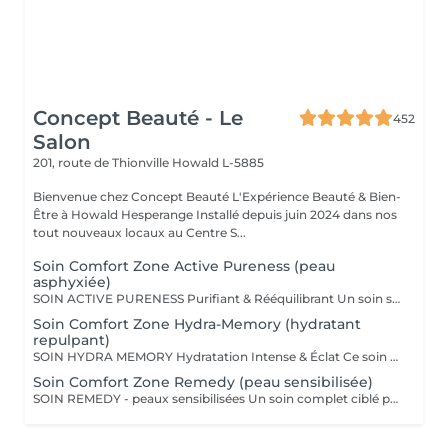
Concept Beauté - Le
452
Salon
201, route de Thionville
Howald L-5885
Bienvenue chez Concept Beauté L'Expérience Beauté & Bien-
Être à Howald Hesperange Installé depuis juin 2024 dans nos
tout nouveaux locaux au Centre S...
Soin Comfort Zone Active Pureness (peau
asphyxiée)
SOIN ACTIVE PURENESS Purifiant & Rééquilibrant Un soin spécifique profond qui désincruste et libère la peau de toutes ses impuretés. Grâce à l'action combinée des exfoliants et des extraits naturels purifiants, il aide à désobstruer les pores, réduire l'excès de sébum et retrouver un teint plus net et équilibré. Idéal pour retrouver une peau fraîche et matifiée, tout en douceur. SOINS DU VISAGE COMFORT ZONE Nos soins du visage utilisent les produits de la marque Comfort Zone, une référence en cosmétique professionnelle alliant science, nature et innovation. Formulés avec des ingrédients d'origine naturelle, sans silicones, parabènes ni huiles minérales, ces soins sont conçus pour respecter l'équilibre de la peau tout en offrant des résultats visibles et durables. Chaque soin est un véritable rituel de bien-être et d'efficacité, adapté aux besoins spécifiques de votre peau.
Soin Comfort Zone Hydra-Memory (hydratant
repulpant)
SOIN HYDRA MEMORY Hydratation Intense & Éclat Ce soin booste l'hydratation et recharge la peau en eau grâce à l'acide hyaluronique et aux extraits naturels hydratants. Sa texture fraîche et ultra-sensorielle désaltère immédiatement la peau et lui redonne souplesse, douceur et éclat. Parfait pour les peaux déshydratées ou fatiguées, en quête de confort et de fraîcheur. SOINS DU VISAGE COMFORT ZONE Nos soins du visage utilisent les produits de la marque Comfort Zone, une référence en cosmétique professionnelle alliant science, nature et innovation. Formulés avec des ingrédients d'origine naturelle, sans silicones, parabènes ni huiles minérales, ces soins sont conçus pour respecter l'équilibre de la peau tout en offrant des résultats visibles et durables. Chaque soin est un véritable rituel de bien-être et d'efficacité, adapté aux besoins spécifiques de votre peau.
Soin Comfort Zone Remedy (peau sensibilisée)
SOIN REMEDY - peaux sensibilisées Un soin complet ciblé pour tous les âges et tous les types de peau. Le point commun ? Une peau sensibilisée, fragilisée et inconfortable. Apaiser, calmer et soulager la peau des inflammations, tel est l'objectif de ce soin qui renforce la barrière protectrice de la peau pour lui apporter sérénité et confort. SOINS DU VISAGE COMFORT ZONE Nos soins du visage utilisent les produits de la marque Comfort Zone, une référence en cosmétique professionnelle alliant science, nature et innovation. Formulés avec des ingrédients d'origine naturelle, sans silicones, parabènes ni huiles minérales, ces soins sont conçus pour respecter l'équilibre de la peau tout en offrant des résultats visibles et durables. Chaque soin est un véritable rituel de bien-être et d'efficacité, adapté aux besoins spécifiques de votre peau.