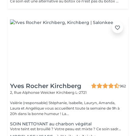
Ce soin est une alternative au botox ce n'est pas du botox mais les résultats sont incroyable votre peau est véritablement lissée ! un substrat de la toxine botulique. Agissant sur la contraction des muscles du visage, c'est une alternative connue au BOTOX
Yves Rocher Kirchberg
962
2, Rue Alphonse Weicker
Kirchberg L-2721
Valérie (responsable) Stéphanie, Isabelle, Lauryn, Amanda,
Laura et Angélique vous accueillent toute la semaine de 9h à
20h dans la bonne humeur ! La...
SOIN NETTOYANT au charbon végétal
Votre teint est brouillé ? Votre peau est mixte ? Ce soin sadresse à vous. Votre peau est nettoyée par une exfoliation douce, sous vapeur, complétée par une extraction des comédons. Pour finir, lapplication dun masque purifie la zone médiane (front, nez, menton), et hydrate le reste de votre visage. Detoxifié et hydraté, votre visage retrouve un teint unifié et lumineux. Bénéfices : Detoxifié et hydraté, votre visage retrouve un teint unifié et lumineux.