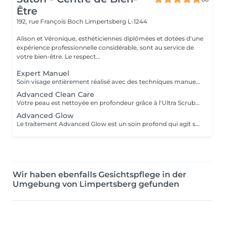
Être
192, rue François Boch
Limpertsberg L-1244
Alison et Véronique, esthéticiennes diplômées et dotées d'une
expérience professionnelle considérable, sont au service de
votre bien-être. Le respect...
Expert Manuel
Soin visage entièrement réalisé avec des techniques manuelles. Adapté à votre type de peau, c'est un nettoyage en profondeur avec la pose d'un masque spécifique. Possibilité de rajouter une extraction de comédons avec un vapozone.
Advanced Clean Care
Votre peau est nettoyée en profondeur grâce à l'Ultra Scrubber. Ce mini soin permet d'éliminer les cellules mortes de la peau, les taches pigmentaires et les toxines. Il stimule les cellules de la peau et améliore la texture de la peau.
Advanced Glow
Le traitement Advanced Glow est un soin profond qui agit sur l'oxygénation et la régénération cellulaire. Il permet de détoxifier la peau, atténuer les rides et raffermir . la micro circulation est stimulée, le teint terne , oubliez ! Lors de ce soin vous bénéficierez d'une double exfoliation(mécanique et acide), ainsi que d'une technologie haut de gamme qui apportera de l'oxygène au coeur des cellules . Convient à tout le monde , femmes enceintes également .
Wir haben ebenfalls Gesichtspflege in der
Umgebung von Limpertsberg gefunden