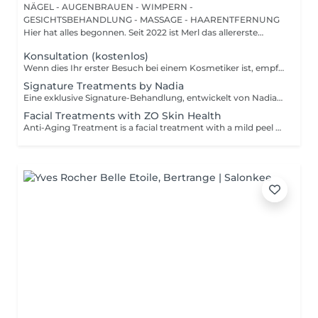
NÄGEL - AUGENBRAUEN - WIMPERN -
GESICHTSBEHANDLUNG - MASSAGE - HAARENTFERNUNG
Hier hat alles begonnen. Seit 2022 ist Merl das allererste
Zuhause der ...
Konsultation (kostenlos)
Wenn dies Ihr erster Besuch bei einem Kosmetiker ist, empfehlen wir, mit einer Beratung zu beginnen. Wie wird die Beratung durchgeführt? - nur Beratung - Wir bestimmen Ihren Hauttyp, besprechen Ihre gewünschten Ergebnisse, helfen Ihnen bei der Auswahl der richtigen Hautpflegeprodukte und entscheiden, welche Behandlung Ihre spezifischen Anliegen am besten anspricht. - Beratung + erste Behandlung - Wir bestimmen Ihren Hauttyp, besprechen Ihre gewünschten Ergebnisse, helfen Ihnen bei der Auswahl der richtigen Hautpflegeprodukte und entscheiden, welche Behandlung Ihre spezifischen Anliegen am besten anspricht. Wir führen die erste Behandlung direkt nach der Beratung durch.
Signature Treatments by Nadia
Eine exklusive Signature-Behandlung, entwickelt von Nadia, unserer Kosmetikerin, speziell für die empfindliche Augen- und Hals-/Dekolletépartie. Sie spendet intensive Feuchtigkeit und verbessert die Elastizität der Haut, wodurch Festigkeit, Geschmeidigkeit und ein sichtbar frischeres, revitalisiertes Hautbild gefördert werden. Die Behandlung hilft, das Erscheinungsbild feiner Linien zu reduzieren, verleiht der Augenpartie einen sanften aufhellenden Effekt und sorgt für ein natürliches Lifting-Ergebnis für einen erholten Blick und ein jugendlicheres Aussehen. Eine weitere Option kombiniert die intensive Feuchtigkeitspflege für Augen- und Halsbereich mit einer vollständigen Gesichtsbehandlung und bietet so ein besonders umfassendes Pflegeerlebnis.
Facial Treatments with ZO Skin Health
Anti-Aging Treatment is a facial treatment with a mild peel designed to restore hydration, smooth dry, rough texture, soften lines and strengthen skin to prevent future aging and skin damage. Redness Treatment is a facial treatment with a mild peel designed to calm skin and minimize symptoms associated with red, sensitized skin, including rosacea. Ultra Hydration Treatment is a facial treatment with a mild peel designed to soothe skin and restore hydration in dry, dehydrated skin. Skin Brightening Treatment is a facial treatment with a mild peel designed to target mild discoloration and restore a more even skin tone. Acne + Oil Control Treatment is a facial treatment with a mild peel to decongest pores, absorb excess surface oil, target blemishes and prevent future breakouts. Enzyme Facial Treatment is a gentle, effective facial treatment with enzymatic exfoliation to revive dull skin, replenish hydration, soothe skin and restore healthy skin barrier to strengthen skin. Stimulator Peel is the perfect lunchtime peel, gentle enough for all skin types. An effective blend of AHAs provide immediately healthier, glowing skin with no downtime. Added antioxidants and anti-irritants neutralize free radicals and calm the skin.