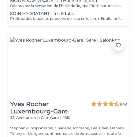
MODELAGE VISAGE - à l'Huile de Jojoba
Découvrez la sensation de l'huile de Jojoba 100 % naturelle sur votre peau. Nourrie, votre peau retrouve tout son confort. Libéré de ses tensions grâce aux mains habiles de notre esthéticienne, votre visage est détendu. Bénéfices : Nourrie, votre peau retrouve tout son confort.
SOIN HYDRATANT - à L'Edulis
Profitez des fabuleux pouvoirs de leau cellulaire dEdulis, précieuse source dhydratation continue. Après la brumisation du Sérum concentré en eau cellulaire, le Masque Crème ressourçant se transforme en une texture soyeuse qui fond sur votre peau sous le délicat modelage de notre esthéticienne. Bénéfices : Gorgée deau, votre peau retrouve douceur, souplesse et éclat. Retrouvez le confort dune peau hydratée en continu.
Yves Rocher
849
Luxembourg-Gare
33, Avenue de la Gare
Gare L-1610
Stephanie (responsable, Charlene, Romane, Lea, Clara, Hanane,
Tiffany et Morgane sont heureuses de vous accueillir toute la