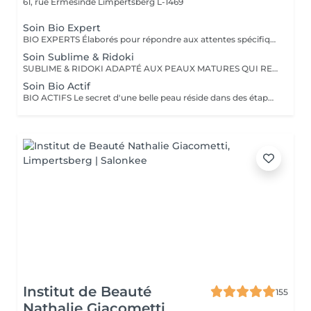
61, rue Ermesinde
Limpertsberg L-1469
Soin Bio Expert
BIO EXPERTS Élaborés pour répondre aux attentes spécifiques de chacun.e. SOIN BIO-EXPERT APAISANT Calme et apaise les peaux fragiles, sensibles, et redonne souplesse aux peaux inconfortables. SOIN BIO-EXPERT HYDRATANT Maintient l'eau dans les tissus, prévient l'apparition des signes de l'âge, apporte éclat et vitalité. SOIN BIO-EXPERT ANTI-ÂGE Favorise la régénération cellulaire, raffermit et lisse les rides
Soin Sublime & Ridoki
SUBLIME & RIDOKI ADAPTÉ AUX PEAUX MATURES QUI RECHERCHENT UN EFFET RAFFERMISSANT ET UN LISSAGE INTENSE. Le RIDOKI associé au modelage essentiel permet de stimuler, raffermir et réactiver la circulation sanguine et ainsi, booster la synthèse de collagène et d'élastine, tout en stimulant certains points énergétiques importants. Le masque professionnel sublime à base d'acérola et d'immortelle renforce l'effet tenseur.
Soin Bio Actif
BIO ACTIFS Le secret d'une belle peau réside dans des étapes incontournables : double nettoyage, double exfoliation et double masque. SOIN BIO actif APAISANT Apporte douceur et apaisement aux peaux délicates. SOIN BIO actif HYDRATANT Booster d'hydratation* et d'éclat pour toutes les peaux. SOIN BIO actif PURIFIANT Objectif : peau visiblement plus nette et purifiée. SOIN BIO actif ANTI-ÂGE Soin lissant, régénérant et repulpant. Effet coup d'éclat
Institut de Beauté
155
Nathalie Giacometti