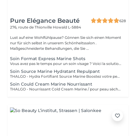
Pure Elégance Beauté
628
276, route de Thionville
Howald L-5884
Lust auf eine Wohlfühlpause? Gönnen Sie sich einen Moment
nur für sich selbst in unserem Schönheitssalon .
Maßgeschneiderte Behandlungen, die Sie ...
Soin Format Express Marine Shots
Vous avez pas le temps pour un soin visage ? Voici la solution un soin express de 30 minutes.
Soin Source Marine Hydratant Repulpant
THALGO - Hydra Fortifiant Source Marine Boostez votre peau avec la technologie du masque LED : un soin haute performance qui stimule , traite et illumine votre teint dès la première séance
Soin Could Cream Marine Nourrissant
THALGO - Nourrissant Cold Cream Marine / pour peau sèche Boostez votre peau avec la technologie du masque LED : un soin haute performance qui stimule , traite et illumine votre teint dès la première séance