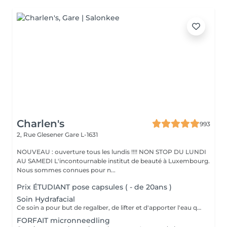
Charlen's
993
2, Rue Glesener
Gare L-1631
NOUVEAU : ouverture tous les lundis !!!! NON STOP DU LUNDI
AU SAMEDI L'incontournable institut de beauté à Luxembourg.
Nous sommes connues pour n...
Prix ÉTUDIANT pose capsules ( - de 20ans )
Soin Hydrafacial
Ce soin a pour but de regalber, de lifter et d'apporter l'eau que la peau a besoin ! Chez nous, Ce soin est combiné avec la dermabrasion pour avoir de vrais résultats ! Il dure 1h30 N'hésitez pas à nous demander conseil à l'institut nous sommes à votre disposition :)
FORFAIT micronneedling