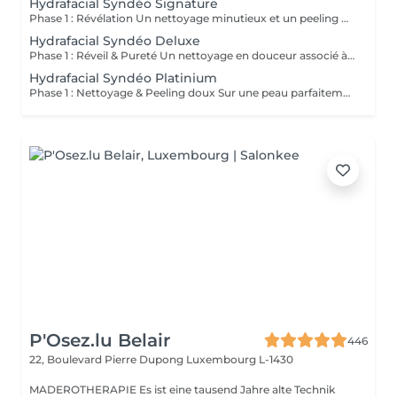
Hydrafacial Syndéo Signature
Phase 1 : Révélation Un nettoyage minutieux et un peeling doux libèrent la peau des impuretés, cellules mortes et excès de sébum. La peau respire à nouveau et retrouve sa douceur naturelle. Phase 2 : Purification & Hydratation La technologie brevetée Vortex-Fusion® aspire délicatement les impuretés tout en infusant des actifs hydratants puissants. Les pores sont nettoyés, la peau est fraîche, repulpée et lumineuse. Phase 3 : Régénération & Éclat Des sérums concentrés en antioxydants, peptides et acide hyaluronique réparent, protègent et revitalisent la peau. Le teint s'illumine, la texture s'affine et l'éclat est instantané. Résultat : Une peau nette, hydratée et rayonnante dès la première séance sans irritation, sans temps d'arrêt, simplement sublime.
Hydrafacial Syndéo Deluxe
Phase 1 : Réveil & Pureté Un nettoyage en douceur associé à un peeling délicat réveille l'éclat naturel de la peau, la libérant des impuretés et des cellules ternes. Phase 2 : Extraction & Hydratation La technologie brevetée Vortex-Fusion® purifie les pores tout en infusant des actifs hautement hydratants. La peau est fraîche, lisse et repulpée. Phase 3 : Régénération sur mesure Des sérums concentrés en antioxydants, peptides et acide hyaluronique régénèrent la peau tandis qu'un booster premium et la lumière LED viennent personnaliser le soin selon vos besoins spécifiques. Résultat : Une peau éclatante, détoxifiée et lumineuse dès la première séance, le glow Faia dans toute sa splendeur.
Hydrafacial Syndéo Platinium
Phase 1 : Nettoyage & Peeling doux Sur une peau parfaitement démaquillée, un nettoyage délicat élimine impuretés, excès de sébum et cellules mortes. Un peeling léger à base d'acides salicylique et glycolique désincruste les pores en profondeur et aide à prévenir les imperfections. Phase 2 : Extraction & Hydratation Grâce à la technologie brevetée Vortex-Fusion®, une aspiration douce retire points noirs et comédons tout en infusant des actifs hautement hydratants. La peau est instantanément plus nette, repulpée et éclatante. Phase 3 : Infusion, Protection & Détox Des sérums riches en antioxydants, peptides et acide hyaluronique régénèrent la peau, favorisant détoxification et rajeunissement cellulaire. Un drainage lymphatique complète le soin stimulant ainsi la circulation pour un effet détoxifiant et une peau visiblement revitalisée. Résultat : Une peau fraîche, lumineuse et parfaitement hydratée, sans rougeur, sans temps d'arrêt, simplement éclatante.
P'Osez.lu Belair
446
22, Boulevard Pierre Dupong
Luxembourg L-1430
MADEROTHERAPIE Es ist eine tausend Jahre alte Technik