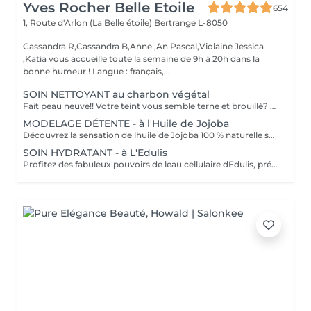
Yves Rocher Belle Etoile
654
1, Route d'Arlon (La Belle étoile)
Bertrange L-8050
Cassandra R,Cassandra B,Anne ,An Pascal,Violaine Jessica
,Katia vous accueille toute la semaine de 9h à 20h dans la
bonne humeur ! Langue : français,...
SOIN NETTOYANT au charbon végétal
Fait peau neuve!! Votre teint vous semble terne et brouillé? vous ressentez le besoin de nettoyer votre peau ?.Ce soin nettoyant s'adresse à vous. Il permettra de traiter votre peau sans la décaper. Purifié et detoxifiie votre visage retrouve un teint unifié, frais et lumineux. Une vraie bouffée d'oxygène pour votre peau !! Idéal pour les peaux mixtes à Grasses
MODELAGE DÉTENTE - à l'Huile de Jojoba
Découvrez la sensation de lhuile de Jojoba 100 % naturelle sur votre peau. Nourrie, votre peau retrouve tout son confort. Libéré de ses tensions grâce aux mains habiles de notre esthéticienne, votre visage est détendu. Bénéfices : Nourrie, votre peau retrouve tout son confort.
SOIN HYDRATANT - à L'Edulis
Profitez des fabuleux pouvoirs de leau cellulaire dEdulis, précieuse source dhydratation continue. Après la brumisation du Sérum concentré en eau cellulaire, le Masque Crème ressourçant se transforme en une texture soyeuse qui fond sur votre peau sous le délicat modelage de notre esthéticienne. Bénéfices : Gorgée deau, votre peau retrouve douceur, souplesse et éclat. Retrouvez le confort dune peau hydratée en continu.