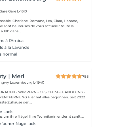
 Gare
Gare L-1610
nsable, Charlene, Romane, Lea, Clara, Hanane,
e sont heureuses de vous accueillir toute la
à 18h dans...
s à l'Arnica
ds à la Lavande
s normal
y | Merl
788
Longwy
Luxembourg L-1940
BRAUEN - WIMPERN - GESICHTSBEHANDLUNG -
 hat alles begonnen. Seit 2022
erste Zuhause der ...
e Lack
Wir kümmern uns um ihre Nägel! Ihre Technikerin entfernt sanft abgestorbene hautzellen, feilt und formt ihre Nägel und poliert die oberfläche für ein glattes, natürliches finish. Unsere meister bieten kantige, hardware- oder kombinierte manicures an, je nach ihren wünschen. Wie wird eine manicure ohne nagellack durchgeführt? - raue haut wird sanft entfernt - die form der nagelplatte wird behutsam korrigiert - die Nagelhaut und seitlichen ränder werden sorgfältig bearbeitet - Nagelhautöl und handcreme werden aufgetragen, um zu pflegen und zu hydratisieren Altersbeschränkung: empfohlen ab 14 Jahren. Nachbehandlungsempfehlungen: es sind keine speziellen Nachbehandlungen erforderlich. Häufigkeit: alle 3 Wochen.
nfacher Nagellack