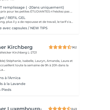
T remplissage ( -20ans uniquement)
Nous faisons des prix pour les petites ÉTUDIANTES n'hésitez pas a passer
el / REFIL GEL
Plus le délai est long, plus il y a de repousse et de travail, le tarif s'adapte donc au temps écoulé depuis votre dernier rendez-vous. Merci de choisir le remplissage adapté
 avec capsules / NEW TIPS
er Kirchberg
962
 Weicker
Kirchberg L-2721
ble) Stéphanie, Isabelle, Lauryn, Amanda, Laura et
ccueillent toute la semaine de 9h à 20h dans la
onne humeur ! La...
s à l'Arnica
ds à la Lavande
 Pieds
her Luxembourg-
849