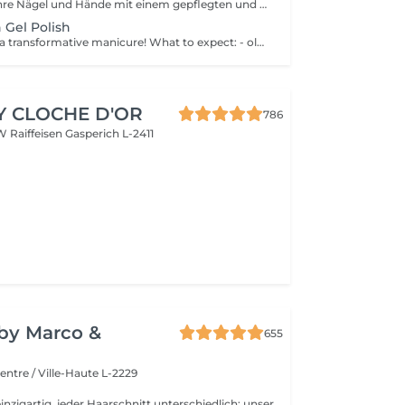
Verwöhnen Sie Ihre Nägel und Hände mit einem gepflegten und ordentlichen Erscheinungsbild! Unsere Technikerinnen werden effektiv abgestorbene Hautzellen entfernen, die Nägel in Form bringen und feilen sowie die äußere Oberfläche polieren. Am Ende dieser Behandlung wird ein regulärer Nagellack aufgetragen. Unsere Meisterinnen bieten klassische, Hardware- oder kombinierte Maniküre an. Wie wird die Maniküre mit regulärer Nagellack durchgeführt? - rauhe Haut wird entfernt - die Form der Nagelplatte wird korrigiert - die Nagelhaut und seitlichen Rillen werden korrigiert - Nagellack wird aufgetragen - Nagelhautöl und Handcreme werden aufgetragen Altersbeschränkungen: empfohlen ab 14 Jahren. Empfehlungen nach dem Eingriff: es gibt keine speziellen Empfehlungen nach diesem Verfahren. Frequenz: einmal in 3 Wochen.
 Gel Polish
Treat yourself to a transformative manicure! What to expect: - old polish is removed as a bonus - rough skin is removed - nails are shaped - cuticles and side ridges are polished - reinforcement is performed if chosen - semi-permanent polish is applied - cuticle oil and hand cream are applied Age: 16+ Frequency: every 3 weeks for best results. *Removal of old semi-permanent polish is included with the manicure. If you want a separate removal appointment, we charge €20 for the careful process that protects your nails. For the manicure, we leave a thin layer of old polish under the new layer to enhance the durability of the semi-permanent polish. *Please note that if semipermanent nail polish without manicure is chosen, rough skin, cuticle and side ridges won't be removed.
Y CLOCHE D'OR
786
W Raiffeisen
Gasperich L-2411
y by Marco &
655
entre / Ville-Haute L-2229
inzigartig, jeder Haarschnitt unterschiedlich; unser