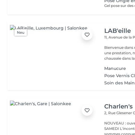
Pose Ongle e
Gel pose sur des 
LAB'eille
Neu
11, Avenue de la
Bienvenue dans 
une prestation, n'hésite
chaussée dans la 
Manucure
Pose Vernis C
Soin des Mai
Charlen's
2, Rue Glesener
G
NOUVEAU : ouver
SAMEDI L'incontournable institut de beauté à Luxembourg. Nous
sommes connues 