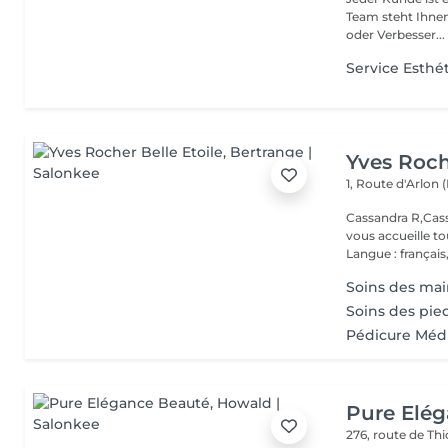
Team steht Ihnen
oder Verbesser...
Service Esthé
Yves Roch
1, Route d'Arlon (
Cassandra R,Cass
vous accueille t
Langue : français,.
Soins des main
Soins des pie
Pédicure Méd
Pure Elé
276, route de Thi