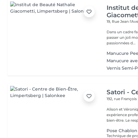
Institut 
Giacomet
19, Rue Jean l'A
Dans un cadre fa
passer un joli m
passionnées d...
Manucure Pee
Manucure ave
Vernis Semi-
Satori - C
192, rue Françoi
Alison et Véroni
expérience profes
bien-être. Le
Pose Chablon