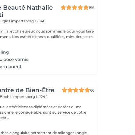
de Beauté Nathalie
155
ti
veugle
Limpertsberg L-1148
milial et chaleureux nous sommes là pour vous faire
oment. Nos esthéticiennes qualifiées, minutieuses et
ling
c pose vernis
Permanent
entre de Bien-Être
66
s Boch
Limpertsberg L-1244
que, esthéticiennes diplômées et dotées d'une
sionnelle considérable, sont au service de votre
 respect...
Technique de prothésie ongulaire permettant de rallonger l'ongle naturel sans utiliser de capsules. Cette technique est idéale pour des ongles courts ou rongés. Nous travaillons sur des extensions de longueurs naturelles (pas de pose L ou XL )