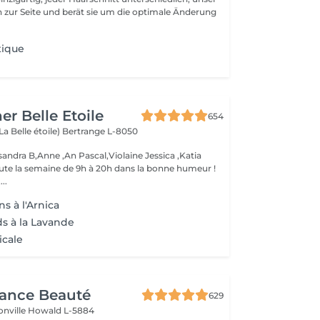
 zur Seite und berät sie um die optimale Änderung
tique
er Belle Etoile
654
La Belle étoile)
Bertrange L-8050
andra B,Anne ,An Pascal,Violaine Jessica ,Katia
oute la semaine de 9h à 20h dans la bonne humeur !
..
s à l'Arnica
ds à la Lavande
icale
gance Beauté
629
onville
Howald L-5884