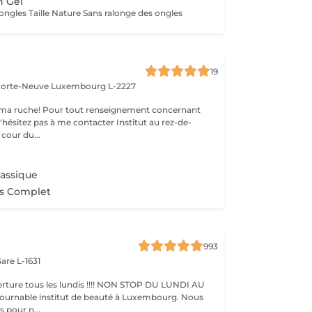
n Gel
ongles Taille Nature Sans ralonge des ongles
19
 Porte-Neuve
Luxembourg L-2227
ma ruche! Pour tout renseignement concernant
z pas à me contacter Institut au rez-de-
cour du...
lassique
ns Complet
993
are L-1631
ture tous les lundis !!!! NON STOP DU LUNDI AU
pour n...