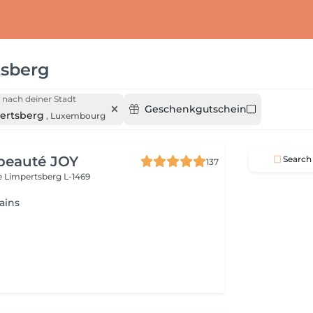
tsberg
 nach deiner Stadt
Geschenkgutschein
ertsberg
,
Luxembourg
beauté JOY
Search
137
e
Limpertsberg L-1469
ains