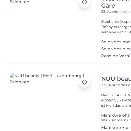
Gare
33, Avenue de la
Stephanie (respo
Tiffany et Morgan
semaine de 9h30 
Soins des main
Soins des pie
Pose de Verni
NUU beaut
332, Route de 
NÄGEL - AUGEN
MASSAGE - HAARENTFERNUNG Hier
ist Merl das aller
Maniküre ohn
Maniküre + ei