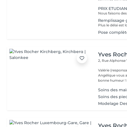
PRIX ETUDIAN
Remplissage g
Pose complète
Yves Roch
2, Rue Alphonse
Valérie (responsa
Angélique vous a
b
Soins des main
Soins des pie
Modelage Des
Yves Roc