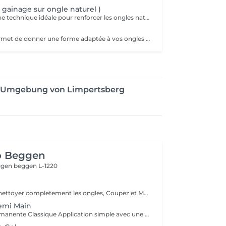
 gainage sur ongle naturel )
Le gainage est une technique idéale pour renforcer les ongles naturels tout en conservant un aspect élégant et naturel. Grâce à l'application d'une base renforcée ainsi qu'un gel adapté en technique sans limage votre ongle est protégé contre la casse et peut pousser plus facilement. La finition peut être nude, colorée ou french selon votre choix. Cette technique convient parfaitement aux personnes ayant des ongles normaux, fragiles, fins, mous ou cassants sans ajout de longueur.
La manucure permet de donner une forme adaptée à vos ongles grâce au limage. Elle permet aussi de nettoyer et d'embellir vos ongles et vos cuticules pour un rendu net et soigné. Version humide avec trempage et/ou sèche avec les différents embouts adaptés selon besoins. La finition sera une base transparente suivi d'une application de crème hydratante et huile cuticule.
er Umgebung von Limpertsberg
o Beggen
eggen
beggen L-1220
Dissolvant pour nettoyer completement les ongles, Coupez et Modelez les ongles avec une lime, Mouillez les mains quelques minutes pour ramollir les cuticules, Pousses les Cuticules avec batone pour repousser doucement vers l'arrière et coupez les excès, Hydratez les Mains avec crème et les cuticules pour maintenir la peau douce, Appliquez une base transparent pour protéger les ongles. Attendez suffisamment de tempos pour sèche.
emi Main
1. Pose Semi-Permanente Classique Application simple avec une fine couche de base. Idéale pour celles qui souhaitent de la couleur, de la brillance et un léger renfort. Tenue moyenne 2 semaines. 2. Pose Semi + Renfort Combinaison d'une base classique avec une couche de renfort. Offre une meilleure résistance que le semi-permanent classique, parfaite pour les ongles naturels. Moyenne Tenue de 2 à 3 semaines. 3. Pose Semi + Fiber Ultra Base classique combinée à un gel enrichi en fibres, idéale pour les ongles fragiles ou nécessitant un renforcement supplémentaire. Tenue Moyenne 3 à 4 semaines.