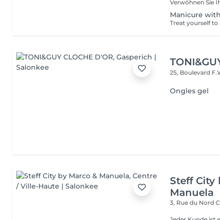
Manicure with
TONI&GU
25, Boulevard F.
Ongles gel
Steff Cit
Manuela
3, Rue du Nord
C
Jeder Kunde ist e