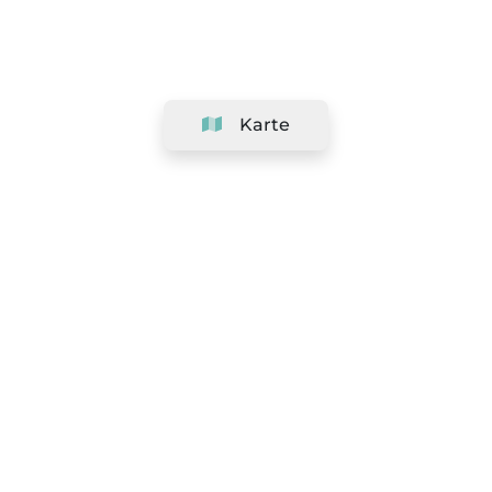
Karte
Unternehmen
Support
Team
&
Jobs
Ihr Geschäft hinzufügen
Rechtlich
Widerrufsrecht ausüben