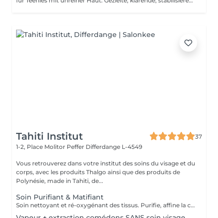
für Teenies mit unreiner Haut. Gezielte, klärende, stabilisierende Tiefenreinigung ohne Aparatur
Tahiti Institut
37
1-2, Place Molitor Peffer
Differdange L-4549
Vous retrouverez dans votre institut des soins du visage et du
corps, avec les produits Thalgo ainsi que des produits de
Polynésie, made in Tahiti, de...
Soin Purifiant & Matifiant
Soin nettoyant et ré-oxygénant des tissus. Purifie, affine la couche cornée, resserre les pores et matifie grâce à des appareils professionnels et des produits choisis avec soin. Une détoxification du cuir chevelu est prévu également dans ce soin.
Vapeur + extraction comédons SANS soin visage