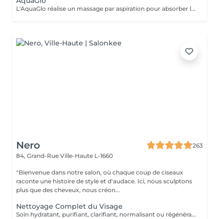
AquaGlo
L'AquaGlo réalise un massage par aspiration pour absorber les comédons, nettoyer la peau en profondeur, l'hydrater, l'oxygéner et l'exfolier. Cet appareil permet de stimuler la micro circulation ainsi que la division cellulaire. Résultats: un look frais, un teint éclatant, une peau hautement hydratée. Rajeunissement garanti ! Sur tous les types de peau, particulièrement avec des impuretés, des points noirs et/ou de l'acné.
Nero
263
84, Grand-Rue
Ville-Haute L-1660
"Bienvenue dans notre salon, où chaque coup de ciseaux
raconte une histoire de style et d'audace. Ici, nous sculptons
plus que des cheveux, nous créon...
Nettoyage Complet du Visage
Soin hydratant, purifiant, clarifiant, normalisant ou régénérant