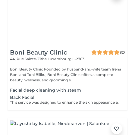
Boni Beauty Clinic
132
44, Rue Sainte-Zithe
Luxembourg L-2763
Boni Beauty Clinic Founded by husband-and-wife team Irena
Boni and Toni Blliku, Boni Beauty Clinic offers a complete
beauty, wellness, and grooming e...
Facial deep cleaning with steam
Back Facial
This service was designed to enhance the skin appearance and focus on any skin concerns that you may have. We start the service with the steam and hot towels cleansing.We follow with a double cleanse to remove all dirt and oil, exfoliation to help remove dead skin build up, extractions as needed, high frequency to kill acne causing bacteria, LED therapy that is customized for your specific skin concerns, a stress releasing back massage with a bacteria balancing mask is also included. We end each service with a toner, serum and moisturizer.