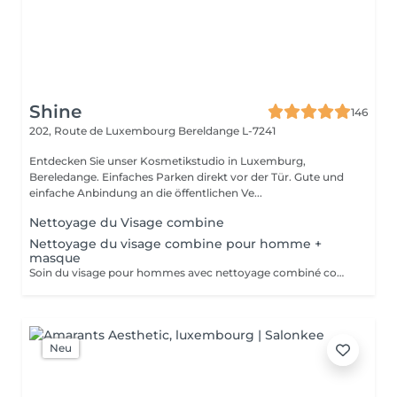
Shine
146
202, Route de Luxembourg
Bereldange L-7241
Entdecken Sie unser Kosmetikstudio in Luxemburg,
Bereledange. Einfaches Parken direkt vor der Tür. Gute und
einfache Anbindung an die öffentlichen Ve...
Nettoyage du Visage combine
Nettoyage du visage combine pour homme +
masque
Soin du visage pour hommes avec nettoyage combiné comprenant nettoyage en profondeur, exfoliation, extraction des impuretés, purification de la peau et application d'un masque adapté au type de peau. Le soin aide à éliminer les points noirs, l'excès de sébum et les cellules mortes, tout en hydratant et apaisant la peau. Idéal pour nettoyer la peau en profondeur, améliorer son apparence et retrouver une peau fraîche, propre et soignée.
Neu