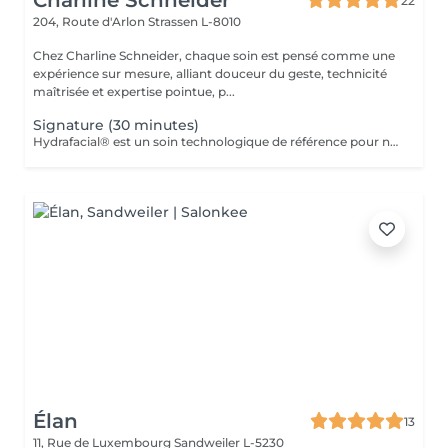
Charline Schneider
22
204, Route d'Arlon
Strassen L-8010
Chez Charline Schneider, chaque soin est pensé comme une
expérience sur mesure, alliant douceur du geste, technicité
maîtrisée et expertise pointue, p...
Signature (30 minutes)
Hydrafacial® est un soin technologique de référence pour nettoyer, purifier et hydrater la peau en profondeur. Son protocole exclusif repose sur 3 étapes essentielles : Nettoyer & exfolier Extraire & purifier Infuser & hydrater Résultat immédiat : une peau plus nette, plus lisse, plus lumineuse et durablement revitalisée. Ce soin n'est pas adapté aux femmes enceintes ou allaitantes, ainsi qu'aux personnes allergiques aux algues ou à l'aspirine.
Élan
13
11, Rue de Luxembourg
Sandweiler L-5230