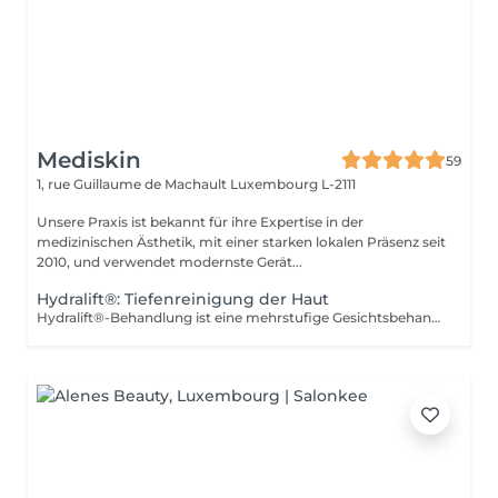
Mediskin
59
1, rue Guillaume de Machault
Luxembourg L-2111
Unsere Praxis ist bekannt für ihre Expertise in der
medizinischen Ästhetik, mit einer starken lokalen Präsenz seit
2010, und verwendet modernste Gerät...
Hydralift®: Tiefenreinigung der Haut
Hydralift®-Behandlung ist eine mehrstufige Gesichtsbehandlung, die darauf abzielt, die Haut tief zu reinigen, zu exfolieren und zu hydratisieren. Es handelt sich um eine Methode zur Hautverjüngung, bei der feuchtigkeitsspendende und straffende Mittel verwendet werden, um das Erscheinungsbild und die Textur der Haut zu verbessern. Vorteile: -Tiefe Hydratation und verbesserte Hautelastizität. -Reduzierung von Falten und feinen Linien. -Reduzierung von Hautunreinheiten. -Augenringe. Anpassungsfähigkeit: -Die Hydralift®-Behandlung ist für alle Hauttypen geeignet und sehr beliebt wegen ihrer Vorteile für die Haut. Ergänzende Pflege: -Um die Behandlungsergebnisse zu optimieren und die soziale Ausfallzeit zu minimieren, ist eine Phototherapie-Sitzung inbegriffen. Diese hilft, Entzündungen zu reduzieren, die Kollagenproduktion zu stimulieren und die Hautheilung zu verbessern. Gegenanzeigen: -Nicht empfohlen für schwangere oder stillende Frauen. Während der ersten Sitzung werden wir gemeinsam Ihre Ziele festlegen und die für Ihre Haut am besten geeignete Peeling-Art bestimmen. Bei Fragen können Sie uns gerne kontaktieren oder einen kostenlosen Beratungstermin buchen