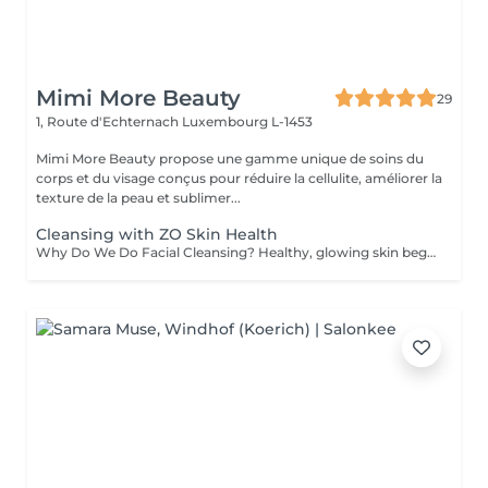
Mimi More Beauty
29
1, Route d'Echternach
Luxembourg L-1453
Mimi More Beauty propose une gamme unique de soins du
corps et du visage conçus pour réduire la cellulite, améliorer la
texture de la peau et sublimer...
Cleansing with ZO Skin Health
Why Do We Do Facial Cleansing? Healthy, glowing skin begins with proper cleansing. A professional facial cleansing goes beyond everyday washing, targeting impurities and buildup that regular skincare can't reach. Benefits of Facial Cleansing: - Removes dirt, excess oil, and dead skin cells - Unclogs pores and prevents breakouts - Stimulates blood circulation and skin renewal - Prepares the skin to absorb nourishing products more effectively - Leaves the complexion fresh, smooth, and radiant We perform every facial cleansing using premium ZO Skin Health formulas by Dr. Zein Obagi, providing medical-quality skincare with visible improvements. Recommended age: Facial cleansing is suitable for both women and men starting from the age of 12-15, when the skin often begins to experience excess oil and clogged pores. It is also highly beneficial for adults seeking to maintain healthy, radiant, and youthful-looking skin. Contraindications: Facial cleansing is not recommended in cases of: - Active skin infections or inflammation - Severe acne in the acute stage - Open wounds, cuts, or burns on the face - Skin allergies or individual intolerance to treatment ingredients - Certain dermatological or systemic conditions (consultation required) Before your session, our specialist will carefully assess your skin and offer the most effective treatment for you.