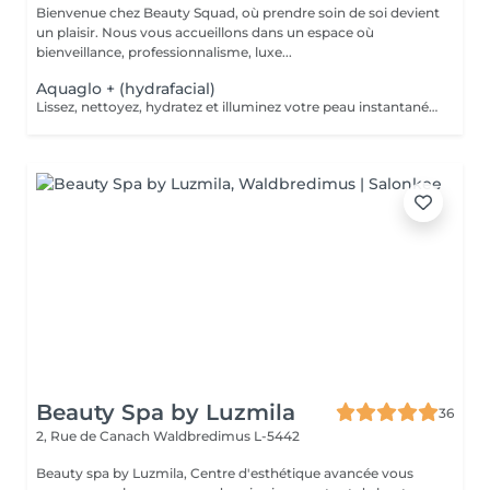
Bienvenue chez Beauty Squad, où prendre soin de soi devient
un plaisir. Nous vous accueillons dans un espace où
bienveillance, professionnalisme, luxe...
Aquaglo + (hydrafacial)
Lissez, nettoyez, hydratez et illuminez votre peau instantanément grâce à notre soin Aquaglo+ et sa technologie exclusive. Ce soin est une véritable innovation inégalable dans la revitalisation d'une peau éclatante,Aquaglo + est 100% personnalisable en fonction de chaque état de peau. 1 soin : 145€ Forfait 5 soins : 650€
Beauty Spa by Luzmila
36
2, Rue de Canach
Waldbredimus L-5442
Beauty spa by Luzmila, Centre d'esthétique avancée vous