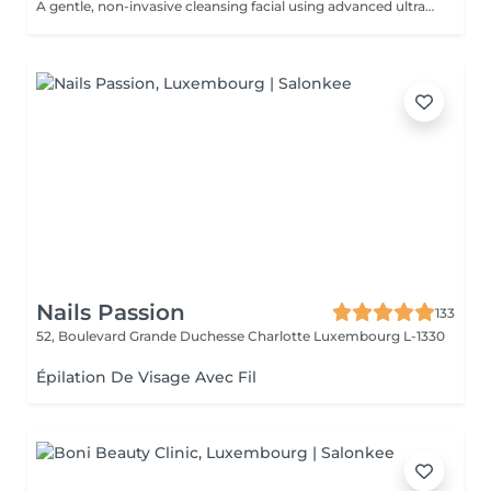
A gentle, non-invasive cleansing facial using advanced ultrasonic technology to remove impurities, excess oil, and dead skin cells without irritation. This treatment uses high-frequency vibrations to lift impurities from the skin, improve microcirculation, and enhance the absorption of active ingredients. The treatment is completed with a soothing alginate mask to calm, hydrate and restore the skin. The skin is left fresh, smoother, and more radiant - making it ideal for regular maintenance and for sensitive or dehydration-prone skin. AVAILABLE ENHANCEMENTS: - PRX-T33 + Alginate Mask an advanced option combining cleansing with a biorevitalizing peel to improve skin texture, brightness, and overall renewal. - Oxygen Infusion (Intraceuticals) - a technology-driven skin infusion treatment that uses pressurized oxygen to deliver active ingredients deep into the skin. This advanced method boosts hydration, improves skin elasticity, and enhances natural glow for an instantly refreshed and revitalized appearance. - Carboxytherapy- a combined treatment that deeply cleanses the skin while enhancing oxygenation and microcirculation. Carboxytherapy boosts skin vitality, improves radiance, and helps calm the skin after cleansing for a fresh, balanced, and glowing complexion. BENEFITS: - Gentle, no-trauma cleansing - Improved skin texture and radiance - Enhanced absorption of skincare products - Reduction of impurities and excess oil - Suitable all skin types, even for sensitive skin INDICATIONS: - Sensitive or reactive skin - Dehydrated skin - Mild congestion - Dull or uneven skin tone - Maintenance between more intensive treatments CONTRAINDICATIONS: - Active skin infections or inflammation - Open wounds or damaged skin - Severe skin conditions - Recent aggressive procedures (relative) AFTERCARE & RECOMMENDATIONS: - Use SPF daily - Keep the skin well hydrated - Avoid active ingredients (retinol, acids) for 12 days - Maintain regular treatments for best results Clean, calm, and naturally radiant skin with zero downtime. For optimal results, this treatment is recommended every 3-4 weeks, depending on your skin condition.
Nails Passion
133
52, Boulevard Grande Duchesse Charlotte
Luxembourg L-1330
Épilation De Visage Avec Fil