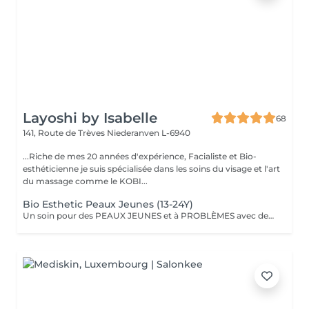
Layoshi by Isabelle
68
141, Route de Trèves
Niederanven L-6940
...Riche de mes 20 années d'expérience, Facialiste et Bio-
esthéticienne je suis spécialisée dans les soins du visage et l'art
du massage comme le KOBI...
Bio Esthetic Peaux Jeunes (13-24Y)
Un soin pour des PEAUX JEUNES et à PROBLÈMES avec des produits 100% BIO (anti inflammatoire, calmant et cicatrisant). L'accent est mis sur le nettoyage avec désincrustation profonde des impuretés.