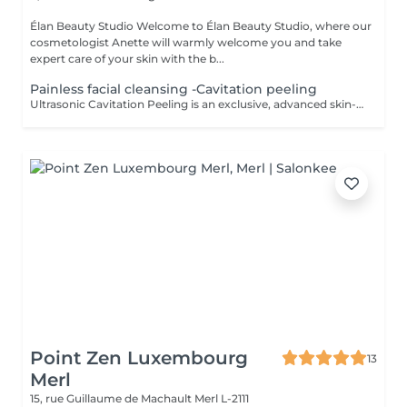
Élan Beauty Studio Welcome to Élan Beauty Studio, where our
cosmetologist Anette will warmly welcome you and take
expert care of your skin with the b...
Painless facial cleansing -Cavitation peeling
Ultrasonic Cavitation Peeling is an exclusive, advanced skin-cleansing ritual that combines cutting-edge ultrasound technology with exceptionally gentle, luxury care. The treatment delivers deep purification, instant freshness, and a visible improvement in skin quality all without irritation or downtime. Using the phenomenon of ultrasonic cavitation, microscopic air bubbles effectively remove dead skin cells, excess sebum, and impurities from the skin's surface. The result is a complexion that feels silky-smooth, perfectly cleansed, and naturally radiant. At the same time, the treatment stimulates microcirculation and supports the skin's natural regenerative processes. The Luxury Effect on Your Skin deeply cleansed, fresh, and luminous skin smoother, more refined skin texture reduced appearance of pores diminished blackheads and congestion improved firmness and elasticity enhanced absorption of active ingredients Indications skin in need of deep yet gentle cleansing sensitive and couperose-prone skin oily, combination, and problematic skin excess sebum and environmental impurities dull complexion and loss of radiance preparation of the skin for advanced skincare treatments Contraindications pregnancy pacemaker or metal implants cancer or active oncological conditions active skin inflammation or infection epilepsy recent skin damage or open wounds thrombosis The treatment is painless, comfortable, and deeply relaxing, making it an ideal luxury event-ready facial or a refined addition to an exclusive skincare program. For optimal and long-lasting results, a personalized treatment series is recommended.
Point Zen Luxembourg
13
Merl
15, rue Guillaume de Machault
Merl L-2111