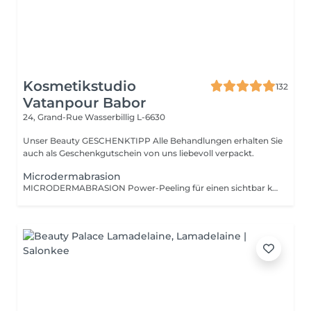
Kosmetikstudio
132
Vatanpour Babor
24, Grand-Rue
Wasserbillig L-6630
Unser Beauty GESCHENKTIPP Alle Behandlungen erhalten Sie
auch als Geschenkgutschein von uns liebevoll verpackt.
Microdermabrasion
MICRODERMABRASION Power-Peeling für einen sichtbar klaren und reinen Tent. Ihre Haut fühlt sich zart, fein und ebenmäßig an. Ob tiefe Fältchen und Linien, Unreinheiten, Narben, Pigmentflecken oder Altersflecken - durch sehr präzise, aber dennoch sanfte Abtragung der oberen Hautzellen werden Regenerationsprozesse in der Haut spürbar angeregt.