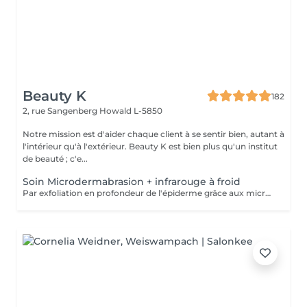
Beauty K
182
2, rue Sangenberg
Howald L-5850
Notre mission est d'aider chaque client à se sentir bien, autant à
l'intérieur qu'à l'extérieur. Beauty K est bien plus qu'un institut
de beauté ; c'e...
Soin Microdermabrasion + infrarouge à froid
Par exfoliation en profondeur de l'épiderme grâce aux micro-cristaux, ce soin permet de nettoyer et de réduire: les taches pigmentaires et/ou certaines imperfections de la peau, resserrer les pores, atténuer rides, ridules et les cicatrices d'acné. Le soin s'accompagne de l'utilisation de LED afin de faire pénétrer en profondeur l'acide hyaluronique ou principes actifs.