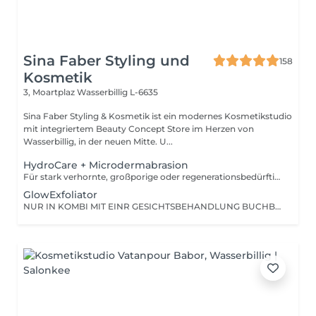
Sina Faber Styling und
158
Kosmetik
3, Moartplaz
Wasserbillig L-6635
Sina Faber Styling & Kosmetik ist ein modernes Kosmetikstudio
mit integriertem Beauty Concept Store im Herzen von
Wasserbillig, in der neuen Mitte. U...
HydroCare + Microdermabrasion
Für stark verhornte, großporige oder regenerationsbedürftige Haut. Diese Behandlung kombiniert das Beste aus zwei Welten: Die 6-Stufen-Pflegekraft unserer HYDROcare Advanced-Technologie + eine präzise Diamant-Mikrodermabrasion. Ideal für Hautbilder, bei denen Reinigung allein nicht mehr reicht und echte Strukturverbesserung gefragt ist. Was macht den Unterschied? Im Vergleich zur klassischen HYDROcare-Behandlung starten wir hier mit einer zusätzlichen Mikrodermabrasion. Dabei werden abgestorbene Hautzellen gezielt abgetragen sanft, aber effektiv. Das macht die Haut aufnahmefähiger, aktiviert die Regeneration und schafft die perfekte Basis für alle darauffolgenden Schritte. Das Ergebnis: glatter, feiner, durchfeuchteter und mit maximalem Glow. Behandlungsaufbau 7 Schritte zum Glow 1. DIAMANT-MIKRODERMABRASION Gezielte Abtragung der obersten Hautschicht gegen Verhornungen, grobe Struktur & müden Teint 2-7: Alle 6 HYDROcare Advanced Schritte CLEAN: Spirulina & Pentylene Glycol PEEL: Milchsäure & Glykolsäure DETOX: Kamille & Hamamelis REFRESH: Hyaluronsäure & Vitamin C OXYGEN GUN: Tiefenwirksame Essenzen DERMA PRESSURE: Druckluft für maximale Wirkstoffaufnahme Besonders geeignet bei: -Unreiner, grobporiger oder verdickter Haut -Reifer oder regenerationsbedürftiger Haut -Raucherhaut mit grauem, fahlem Teint -Haut, die schon vieles ausprobiert hat aber noch nicht angekommen ist
GlowExfoliator
NUR IN KOMBI MIT EINR GESICHTSBEHANDLUNG BUCHBAR! Sanfte, kontrollierte Microdermabrasion. Entfernt verhornte Zellen für ein gleichmäßiges Hautbild.