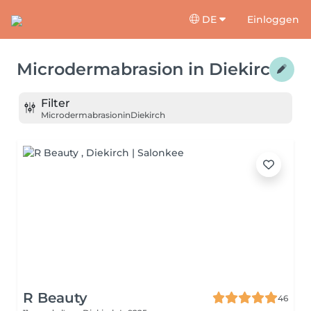
DE
Einloggen
Microdermabrasion
in
Diekirch
Filter
Microdermabrasion
in
Diekirch
R Beauty
46