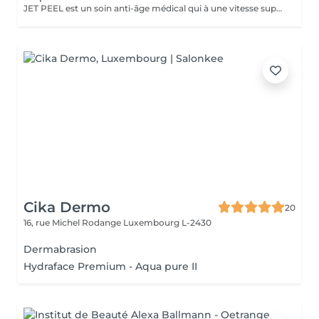
JET PEEL est un soin anti-âge médical qui à une vitesse supersonique et sans contact avec la peau fera pénétrer des principes actifs ciblés dans les couches profondes de la peau. Comblement, volumisation, hydratation profonde, oxygénation des tissus, atténuation de plis, rides Dès une séance on voit le résultat. RECOMMANDE EN CURE POUR UN RESULTAT OPTIMAL
Cika Dermo
20
16, rue Michel Rodange
Luxembourg L-2430
Dermabrasion
Hydraface Premium - Aqua pure II