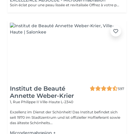
EXCELLENCE ABSOLUE - Microdermabrasion
Soin éclat pour une peau lissée et revitalisée Offrez à votre peau un éclat immédiat grâce à la microdermabrasion, une technique douce qui stimule la régénération, lisse les ridules et révèle un teint plus lumineux et uniforme. Sans douleur, ce soin laisse la peau propre, fraîche et visiblement rajeunie dès les premières séances. Comment cela fonctionne : Une abrasion douce associée à une aspiration délicate élimine les impuretés, affine le grain de peau et aide à maintenir une apparence plus jeune et éclatante. En option, les ultrasons renforcent les effets en stimulant la circulation et en favorisant la pénétration des actifs, laissant la peau visiblement plus fraîche et revitalisée. Les bienfaits : - Peau lisse et douce - Teint éclatant - Peau raffermie et tonifiée - Aspect plus jeune et visiblement revitalisé - Pores resserrés et peau purifiée Découvrez l'ensemble de mes rituels et prestations exclusives sur: www.eclat-feminin.lu - SCROLLER VERS LE HAUT - DESCRIPTION -
Institut de Beauté
597
Annette Weber-Krier
1, Rue Philippe II
Ville-Haute L-2340
Exzellenz im Dienst der Schönheit! Das Institut befindet sich
seit 1970 im Stadtzentrum und ist offizieller Hoflieferant sowie
das älteste Schönheits...
Microdermabrasion +