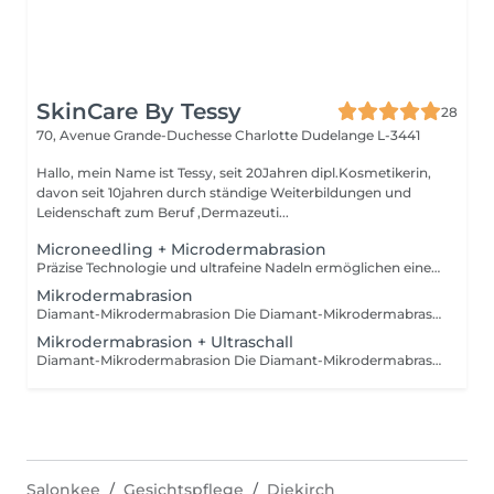
SkinCare By Tessy
28
70, Avenue Grande-Duchesse Charlotte
Dudelange L-3441
Hallo, mein Name ist Tessy, seit 20Jahren dipl.Kosmetikerin,
davon seit 10jahren durch ständige Weiterbildungen und
Leidenschaft zum Beruf ,Dermazeuti...
Microneedling + Microdermabrasion
Präzise Technologie und ultrafeine Nadeln ermöglichen eine sanfte Behandlung der Haut mit perfekten Ergebnissen. Das Microneedling stimuliert das Kollagen der Haut, um den Regenerationsprozess und den Wiederaufbau des Gewebes in den tiefen Schichten zu fördern. Die Mikrodermabrasion bereitet die Haut vor indem sie mit dem Diamantschleifer abgestorbene Hautpartikel löst und sie dadurch aufnahmefähiger und Porenrein macht. - Hautstraffung - Faltenreduktion - Hautverjüngung - Verbesserung der Gefäßhaut und des Gewebes - unreine Haut - gegen Hyperpigmentierung und Narben - Verfeinerung der Poren
Mikrodermabrasion
Diamant-Mikrodermabrasion Die Diamant-Mikrodermabrasion entfernt abgestorbene Hautzellen an der Hautoberfläche und saugt sie dank eines Vakuumsystems sofort ab. Die Haut gewinnt so an Aufnahmefähigkeit und wird Porenrein. - Sofort sichtbare und langanhaltende Ergebnisse - Optimale Vorbereitung der Haut - Reduzierung von Hautunreinheiten und Pigmentflecken - Reduzierung von Altersflecken - Reduzierung von Fältchen - Optimierung des Hautbildes - Verfeinerung der Poren - Stimulierung der Zellregeneration
Mikrodermabrasion + Ultraschall
Diamant-Mikrodermabrasion Die Diamant-Mikrodermabrasion entfernt abgestorbene Hautzellen an der Hautoberfläche und saugt sie dank eines Vakuumsystems sofort ab. Die Haut gewinnt so an Aufnahmefähigkeit und wird Porenrein. in Kombi mit Ultraschall wird die Haut zusätzlich stimuliert. - Sofort sichtbare und langanhaltende Ergebnisse - Optimale Vorbereitung der Haut - Reduzierung von Hautunreinheiten und Pigmentflecken - Reduzierung von Altersflecken - Reduzierung von Fältchen - Optimierung des Hautbildes - Verfeinerung der Poren - Stimulierung der Zellregeneration
Salonkee
Gesichtspflege
Diekirch