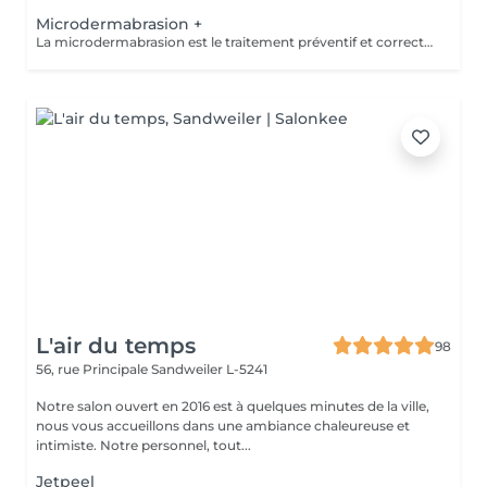
Microdermabrasion +
La microdermabrasion est le traitement préventif et correctif par excellence. Elle stimule la régénération cellulaire et la production de cellules jeunes. À l'aide soit d'un jet de microcristaux projetés sur la peau soit d'une tête diamantée, la microdermabrasion enlève toutes les cellules mortes. Dès le premier traitement, la peau est plus éclatante, plus douce et visiblement exfoliée.
L'air du temps
98
56, rue Principale
Sandweiler L-5241
Notre salon ouvert en 2016 est à quelques minutes de la ville,
nous vous accueillons dans une ambiance chaleureuse et
intimiste. Notre personnel, tout...
Jetpeel