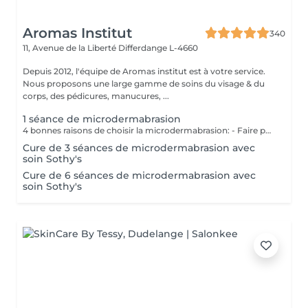
Aromas Institut
340
11, Avenue de la Liberté
Differdange L-4660
Depuis 2012, l'équipe de Aromas institut est à votre service.
Nous proposons une large gamme de soins du visage & du
corps, des pédicures, manucures, ...
1 séance de microdermabrasion
4 bonnes raisons de choisir la microdermabrasion: - Faire peau neuve : une peau qui apparait plus jeune - Teint plus frais/peau nette : réduction des cicatrices - Pores moins profonds :diminution des rides & ridules - Meilleure hydratation : couleur de peau plus égale Nous vous prions de bien vouloir respecter votre rendez-vous. En prenant rendez-vous, vous occupez une place, dont une autre personne aurait éventuellement besoin. Tout rendez-vous non annulé 24h en avance, est susceptible d'être facturé. (Si vous ne pouvez pas vous présenter à votre RDV, proposez-le éventuellement à un proche ou à un ami) Toute l'équipe de Aromas Institut vous remercie pour votre respect et votre compréhension.
Cure de 3 séances de microdermabrasion avec
soin Sothy's
Cure de 6 séances de microdermabrasion avec
soin Sothy's