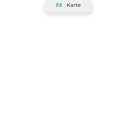
Karte
Unternehmen
Support
Team
&
Jobs
Ihr Geschäft hinzufügen
Rechtlich
Widerrufsrecht ausüben
AGBs
Datenschutz-Politik