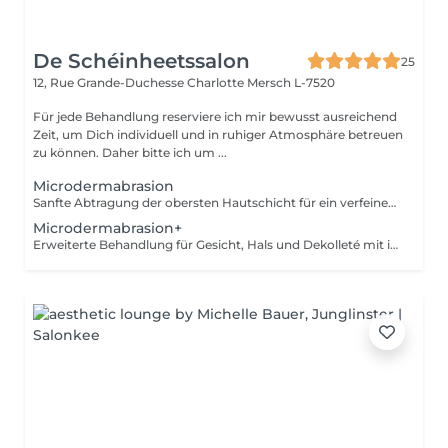
De Schéinheetssalon
25
12, Rue Grande-Duchesse Charlotte
Mersch L-7520
Für jede Behandlung reserviere ich mir bewusst ausreichend
Zeit, um Dich individuell und in ruhiger Atmosphäre betreuen
zu können. Daher bitte ich um ...
Microdermabrasion
Sanfte Abtragung der obersten Hautschicht für ein verfeinertes, ebenmäßiges Hautbild und mehr Strahlkraft. Ohne Massage und Ausreinigung. Eine Kur (5+1 gratis) möglich, diese wird individuell auf dein Hautbild abgestimmt. Intervalle und Details besprechen wir persönlich vor Ort, um optimale Ergebnisse zu erzielen.
Microdermabrasion+
Erweiterte Behandlung für Gesicht, Hals und Dekolleté mit intensiver Pflege. Wahlweise mit Ausreinigung oder Massage für ein sichtbar glatteres Hautbild. Eine Kur (5+1 gratis) möglich, diese wird individuell auf dein Hautbild abgestimmt Intervalle und Details besprechen wir persönlich vor Ort, um optimale Ergebnisse zu erzielen