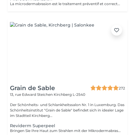
La microdermabrasion est le traitement préventif et correctif par excellence. Elle stimule la régénération cellulaire et la production de cellules jeunes. À l'aide soit d'un jet de microcristaux projetés sur la peau soit d'une tête diamantée, la microdermabrasion enlève toutes les cellules mortes. Dès le premier traitement, la peau est plus éclatante, plus douce et visiblement exfoliée.
Grain de Sable
272
13, rue Edward Steichen
Kirchberg L-2540
Der Schönheits- und Schlankheitssalon Nr. 1 in Luxemburg. Das
Schönheitsinstitut "Grain de Sable" befindet sich in idealer Lage
im Stadtteil Kirchberg...
Reviderm Superpeel
Bringen Sie Ihre Haut zum Strahlen mit der Mikrodermabrasion. Hinter dem medizinischen Fachbegriff verbirgt sich ein effizientes Intensiv-Peeling mit Mikrokristallen. Das komplett schmerzfreie Verfahren verfeinert Ihre Poren sichtbar für ein glattes und zartes Hautrelief.