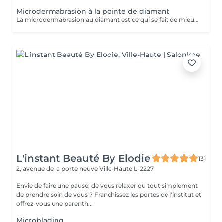
Microdermabrasion à la pointe de diamant
La microdermabrasion au diamant est ce qui se fait de mieux en matière de peeling. C'est un appareil innovateur, combinant 2 actions: polissante des cristaux de diamant qui enlève les cellules mortes. nettoyante qui stimule la croissance des cellules nouvelles ainsi que la production de collagène et d'élastine. Ce soin du visage a pour but d'exfolier la peau, d'en améliorer la texture et de procurer un teint lumineux. En cure allant de 5 à 8 séances en fonction de votre peau, vous pouvez atténuer les tâches, et même les cicatrises dû à l'acné par exemple. Vous pouvez inclure la microdermabrasion dans votre rendez-vous soin visage pour un supplément de 35€, les effets n'en seront que décupler. EXCEPTÉ POUR LE SOIN RÉVOLUTION
L'instant Beauté By Elodie
131
2, avenue de la porte neuve
Ville-Haute L-2227
Envie de faire une pause, de vous relaxer ou tout simplement
de prendre soin de vous ? Franchissez les portes de l'institut et
offrez-vous une parenth...
Microblading