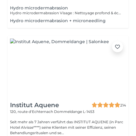
Hydro microdermabrasion
Hydro microdermabrasion Visage : Nettoyage profond & éclat instantané L'hydro microdermabrasion est un soin visage complet et non invasif qui combine une exfoliation douce à l'aide d'un embout à microdermabrasion avec l'infusion de sérums actifs. Ce traitement agit en profondeur pour nettoyer, hydrater et revitaliser la peau en une seule séance. Contre-indications - Femmes enceintes ou allaitement - Pas d'exposition solaire 48h avant et après soin - Traitements lourds : chimio (attendre 1 an) et antibiotiques ou Roaccutane (attendre 6 mois) - Allergie aux acides de fruits, fruits à coques ou aspirine - Dermabrasions médicales - injection de botox ou acide hyaluronique (attendre 1 mois) - Prise d'anticoagulant, anti-inflammatoire sur le long terme - Maladie auto-immune - Cicatrices chéloïdes
Hydro microdermabrasion + microneedling
Institut Aquene
214
120, route d'Echternach
Dommeldange L-1453
Seit mehr als 7 Jahren verführt das INSTITUT AQUENE (in Parc
Hotel Alvisse****) seine Klienten mit seiner Effizienz, seinen
Behandlungsritualen und se...