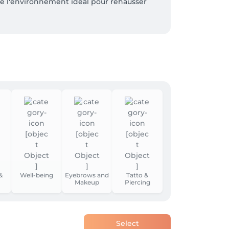
e l'environnement idéal pour rehausser 
&
Well-being
Eyebrows and
Tatto &
Makeup
Piercing
Select