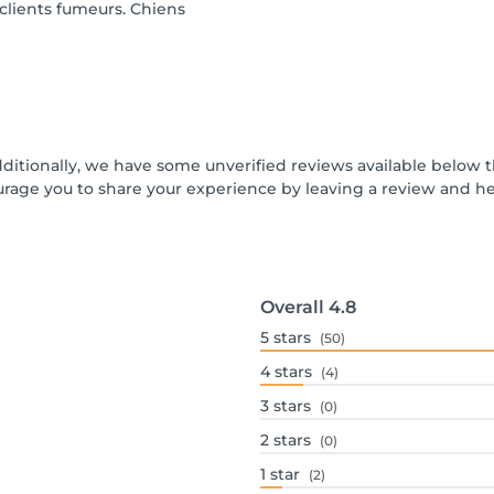
s clients fumeurs. Chiens
dditionally, we have some unverified reviews available below t
urage you to share your experience by leaving a review and 
Overall
4.8
5
stars
(50)
4
stars
(4)
3
stars
(0)
2
stars
(0)
1
star
(2)