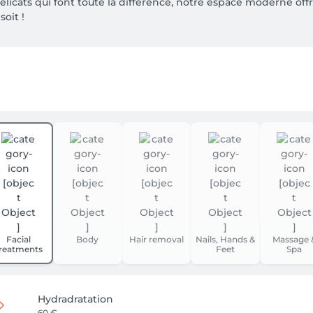
cats qui font toute la différence, notre espace moderne offr
oit !
Facial
Body
Hair removal
Nails, Hands &
Massage 
reatments
Feet
Spa
Hydradratation
60 €