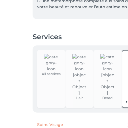
D'une métamorphose complète aux soins déli
votre beauté et renouveler l’auto estime en s
Services
All services
Hair
Beard
t
Soins Visage