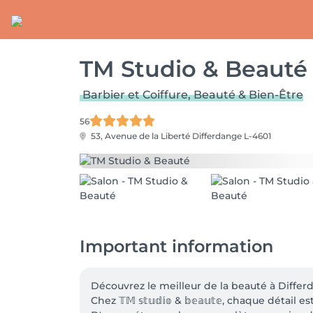
TM Studio & Beauté
Barbier et Coiffure, Beauté & Bien-Être
56
53, Avenue de la Liberté
Differdange L-4601
Important information
Découvrez le meilleur de la beauté à Differd
Chez 𝕋𝕄 𝕤𝕥𝕦𝕕𝕚𝕠 & 𝕓𝕖𝕒𝕦𝕥𝕖, chaque dét