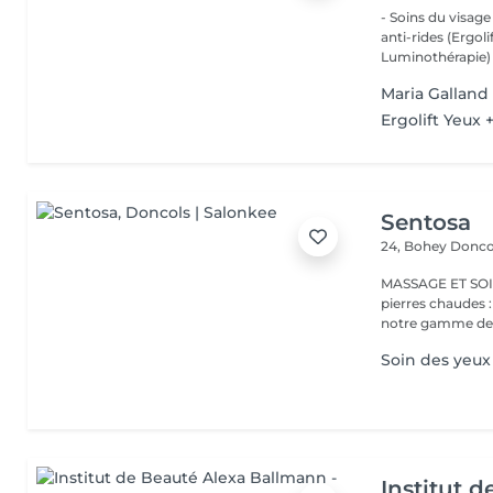
- Soins du visage
anti-rides (Ergol
Luminothérapie) -
Maria Galland 
Ergolift Yeux
Sentosa
24, Bohey
Donco
MASSAGE ET SOIN Massage relaxant, énergisant, destres
pierres chaudes
notre gamme de s
Soin des yeux
Institut 