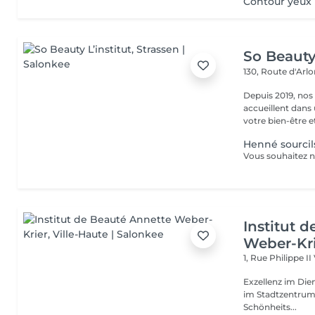
Contour yeux
So Beauty 
130, Route d'Arl
Depuis 2019, nos
accueillent dans
votre bien-être et 
Henné sourcils
Institut 
Weber-Kr
1, Rue Philippe II
Exzellenz im Dienst der Schönheit!
im Stadtzentrum u
Schönheits...