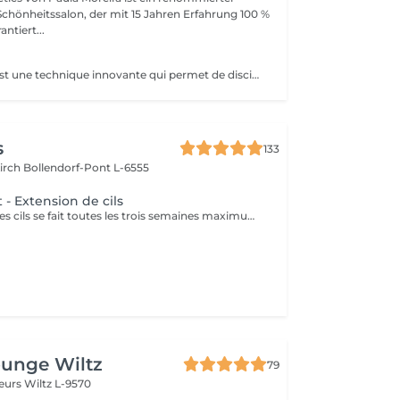
Schönheitssalon, der mit 15 Jahren Erfahrung 100 %
ntiert...
Le Brow Lifting est une technique innovante qui permet de discipliner, redefinir et sublimer vos sourcils. - Les poils sont redresses et fixes dans la direction souhaitee. - Les sourcils paraissent plus fournis, plus denses et parfaitement dessines. - le resultat est naturel et elegant, avec un effet - lifting - immediat .
s
133
kirch
Bollendorf-Pont L-6555
t - Extension de cils
Le remplissage des cils se fait toutes les trois semaines maximum quatre semaines . Tout que dépasse se délai il faut faire la dépose et pose complète Question de sécurité et santé.
ounge Wiltz
79
deurs
Wiltz L-9570