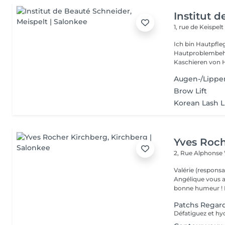
Institut 
1, rue de Keispel
Ich bin Hautpfle
Hautproblembehandlung. Stecken Sie nich
Kaschieren von H
Augen-/Lipp
Brow Lift
Korean Lash Li
Yves Roch
2, Rue Alphonse
Valérie (responsa
Angélique vous a
b
Patchs Regar