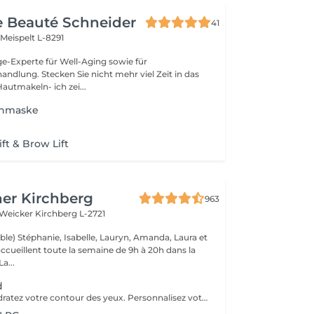
de Beauté Schneider
41
t
Meispelt L-8291
ge-Experte für Well-Aging sowie für
t mehr viel Zeit in das
autmakeln- ich zei...
enmaske
ft & Brow Lift
er Kirchberg
963
 Weicker
Kirchberg L-2721
ble) Stéphanie, Isabelle, Lauryn, Amanda, Laura et
ccueillent toute la semaine de 9h à 20h dans la
onne humeur ! La...
d
Défatiguez et hydratez votre contour des yeux. Personnalisez votre soin visage nettoyant ou essentiel en bénéficiant pendant votre masque de patchs formulés spécialement pour défatiguer et hydrater le contour des yeux.