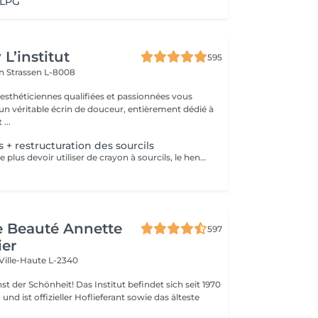
 LPG
L’institut
595
on
Strassen L-8008
 esthéticiennes qualifiées et passionnées vous
 un véritable écrin de douceur, entièrement dédié à
...
 + restructuration des sourcils
Vous souhaitez ne plus devoir utiliser de crayon à sourcils, le henné est ce qu'il vous faut. Il s'agit d'une teinture végétale qui va colorer la peau pendant 2 semaines et teinter les sourcils pendant au moins 6 semaines. Vous obtiendrez ainsi des sourcils parfaitement redessinés de façon plus durable. Le henné peut également être la solution pour raviver un microblading entre deux retouches, ceci vous permettra de tenir un peu plus longtemps avant de refaire le microblading. Restructuration complète des sourcils compris dans la prestation.
de Beauté Annette
597
ier
Ville-Haute L-2340
 Das Institut befindet sich seit 1970
nd ist offizieller Hoflieferant sowie das älteste