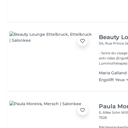
Beauty Lo
5A, Rue Prince 
- Soins du visage
anti-rides (Ergol
Luminothérapie) -
Maria Galland 
Ergolift Yeux
Paula Mor
5, Allée John Wi
7526
PM MasterAesthet