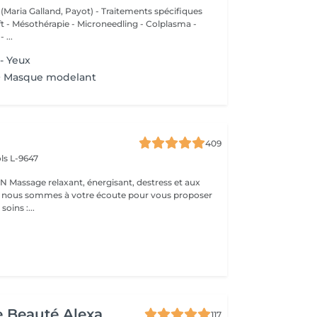
 (Maria Galland, Payot) - Traitements spécifiques
ift - Mésothérapie - Microneedling - Colplasma -
 ...
- Yeux
 + Masque modelant
409
ls L-9647
s et aux
 : nous sommes à votre écoute pour vous proposer
oins :...
de Beauté Alexa
117