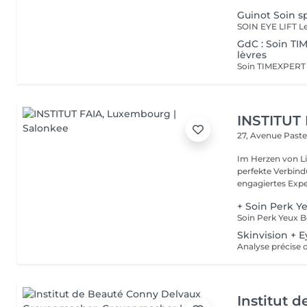
Guinot Soin s
GdC : Soin TI
lèvres
INSTITUT
27, Avenue Past
Im Herzen von Li
perfekte Verbindu
engagiertes Expe
+ Soin Perk Y
Skinvision + E
Institut 