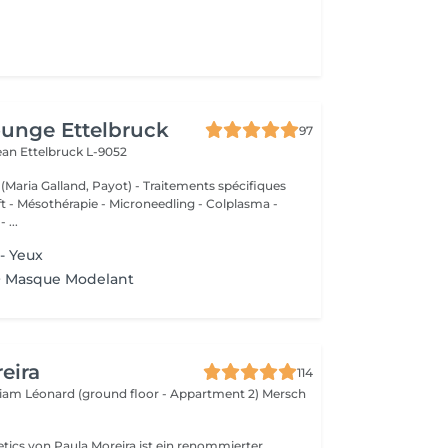
unge Ettelbruck
97
Jean
Ettelbruck L-9052
 (Maria Galland, Payot) - Traitements spécifiques
ift - Mésothérapie - Microneedling - Colplasma -
 ...
- Yeux
 + Masque Modelant
eira
114
lliam Léonard (ground floor - Appartment 2)
Mersch
ics von Paula Moreira ist ein renommierter