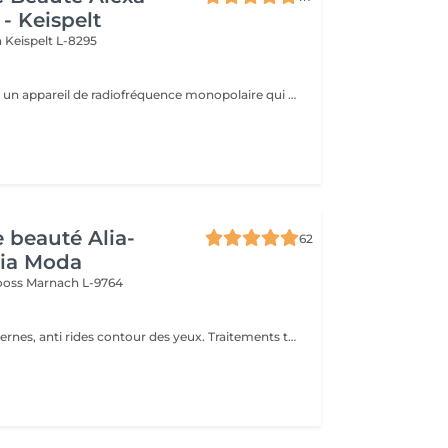
- Keispelt
n
Keispelt L-8295
Le Skinfirmor est un appareil de radiofréquence monopolaire qui travail sur des rides locaux comme les yeux, la bouche et le frong
e beauté Alia-
62
Pia Moda
rooss
Marnach L-9764
Traitement anti cernes, anti rides contour des yeux. Traitements tâches brunes.