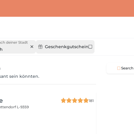
ch deiner Stadt
Geschenkgutschein
ch
h
Search
ssant sein könnten.
e
181
ettendorf L-9359