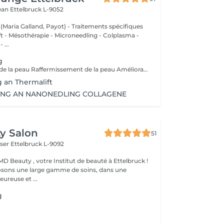
Jean
Ettelbruck L-9052
 (Maria Galland, Payot) - Traitements spécifiques
ift - Mésothérapie - Microneedling - Colplasma -
 ...
g
Rajeunissement de la peau Raffermissement de la peau Amélioration du grqin de pequ Réduction des rides Diminution des pores En cas de Cicatrices
 an Thermalift
ING AN NANONEDLING COLLAGENE
y Salon
51
iser
Ettelbruck L-9092
D Beauty , votre Institut de beauté à Ettelbruck !
sons une large gamme de soins, dans une
ureuse et ...
g