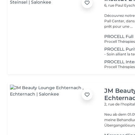
6, rue Paul Eysch
Découvrez notre i
Pall Center, dan
prêt pour une ...
PROCELL Full 
PROCELL Purif
PROCELL Inte
JM Beaut
Echterna
2, rue de l'hopita
Neu ab dem 01.09 JM Beauty in Echternach Ab September f
meine Behandlungen in Echt
Übergangslösung,