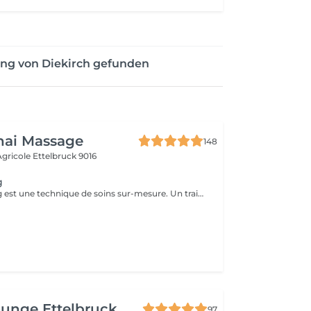
ung von Diekirch gefunden
hai Massage
148
 Agricole
Ettelbruck 9016
g
Le microneedling est une technique de soins sur-mesure. Un traitement non invasif favorisant la synthèse de collagène et d'élastine par les micro-aiguilles qui stimulent la peau. Le microneedling peut être réalisé sur tout type de peau. Votre peau est régénérée, éclatante, lissée et ferme. Pour des résultats durables et significatifs je vous conseille 3 à 5 séances avec un intervalle de 3-4 semaines entre chaque séance. Puis en entretien 1 séance à chaque changement de saison. Le microneedling vient également combattre les taches pigmentaires, repulper le visage et hydrater profondément les lèvres, lutte contre l'acné et assainit la peau. Cette technique de soin est aussi utilisée pour la repousse capillaire et les sourcils.
unge Ettelbruck
97