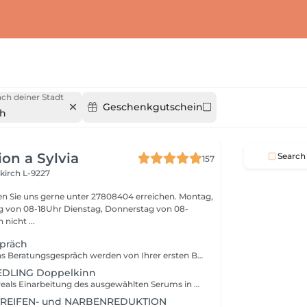
ch deiner Stadt
Geschenkgutschein
ch
on a Sylvia
Search
157
kirch L-9227
n Sie uns gerne unter 27808404 erreichen. Montag,
ag von 08-18Uhr Dienstag, Donnerstag von 08-
nen nicht ...
präch
Die Kosten für das Beratungsgespräch werden von Ihrer ersten Behandlung abgezogen!
EDLING Doppelkinn
Reinigung des Areals Einarbeitung des ausgewählten Serums in die Haut durch den Needlingpen (Lipplysis Booster) kühlende Regenerationsmaske Abschlusspflege
REIFEN- und NARBENREDUKTION