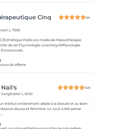
érapeutique Cinq
64
rsch L-7593
/Esthétique Pédicure médicale Massothérapie
otte de sel Psychologie-coaching Réflexologie
 Émotionnell...
g
 sourcils offerte
Nail's
149
e
Junglinster L-6140
n institut entièrement dédié à la beauté et au bien-
mbiance douce et féminine. Ici, tout a été pensé
..
g
Le microneedling est un soins esthétique qui stimule naturellement le renouvellement cellulaire grâce a l'utilisation d'un dispositif muni de micro aiguille c'est microperforation contrôler active les mécanisme de réparation cutanée et favorisent la production de collagène et d'élastine. Ce traitement aide a améliorer la texture et la fermeté de la peau a atténuer les ridules les pore dilates les cicatrices d'acnés et certaine irrégularités pigmentaire.