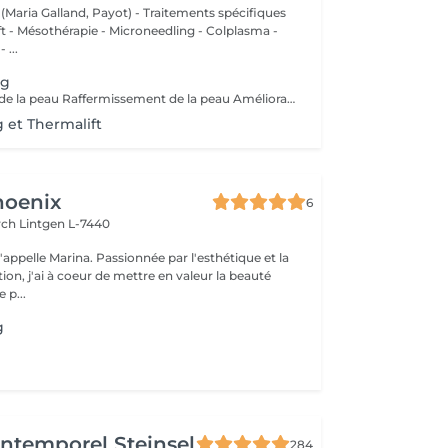
 (Maria Galland, Payot) - Traitements spécifiques
ift - Mésothérapie - Microneedling - Colplasma -
 ...
ng
Rajeunissement de la peau Raffermissement de la peau Amélioration du grqin de pequ Réduction des rides Diminution des pores En cas de Cicatrices
 et Thermalift
hoenix
6
irch
Lintgen L-7440
n, j'ai à coeur de mettre en valeur la beauté
 p...
g
'Intemporel Steinsel
284