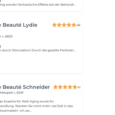
g
Beim Microneedling werden fantastische Effekte bei der Behandlung von Narbengewebe, Hautunebenheiten und Fältchen erzielt sowie die Hautverjüngung und Straffung gefördert. Diese Methode bereitet durch gezielte Micro-Perforation einerseits Ihre Haut auf das Einschleusen hoch wirksamer Wirkstoffkombinationen in tiefe Hautschichten vor. Andererseits werden durch die Micro-Nadeln winzige Verletzungen signalisiert. Dies regt die Haut zur Erneuerung an und löst die hauteigene Ausschüttung von Elastin, Kollagen und Hyaluronsäure aus. -ANTI-AGING -ANREGUNG DER ZELLREGENERATION -PORENVERFEINERUNG -NARBENBEHANDLUNG -REDUZIERUNG VON PIGMENTFLECKEN -VERBESSERTE WIRKSTOFFAUFNAHME
de Beauté Lydie
48
r L-6835
g
Hautregeneration durch Stimulation! Durch die gezielte Perforation der Haut setzen die Zellen unmittelbar nach der Anwendung Wachstumsfaktoren frei, welche die Produktion von Kollagen und Elastin sowie die Ausschüttung von Hyaluronsäure stimulieren. Auch die Mikrozirkulation wird erheblich gesteigert, was zu einer erhöhten Aufnahmefähigkeit von aufgetragenen Wirkstoffen und somit zu einem deutlich verbesserten Hautergebnis führt. Die nicht-ablative Hautverjüngungs-Technik ermöglicht es, die Haut an Gesicht, Augen, Lippen, Hals, Dekolleté, Körper und Händen zu verbessern und zu festigen. Ebenso können Narben, Dehnungs- und Schwangerschaftsstreifen erfolgreich reduziert werden. Das Micro Needling mittels Needling Pen ist ein neues und sehr erfolgreiches Verfahren im Bereich der Anti-Aging- und Problemhaut-Behandlungen. WAS WIRD IN DER BEHANDLUNG ERREICHT? ~ Verminderung von Falten und Linien ~ Hautverjüngung ~ Regeneration atrophischer Haut ~ Minimierung von Narben verschiedener Art ~ Aufhellung von Pigmentstörungen ~ Porenverkleinerung und Verfeinerung des Hautbildes
de Beauté Schneider
41
t
Meispelt L-8291
ge-Experte für Well-Aging sowie für
t mehr viel Zeit in das
autmakeln- ich zei...