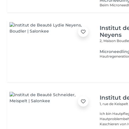
Microneedlin
Institut 
Neyens
2, Maison
Boudle
Microneedlin
Institut 
1, rue de Keispel
Ich bin Hautpfle
Hautproblembehandlung. Stecken Sie nich
Kaschieren von H