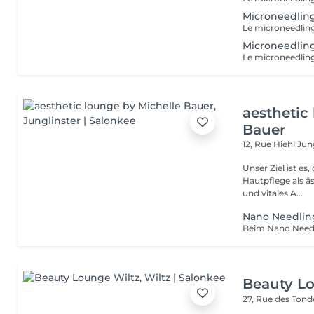
Microneedling
Microneedling
aesthetic
Bauer
12, Rue Hiehl
Jung
Unser Ziel ist e
Hautpflege als ä
und vitales A...
Nano Needlin
Beauty L
27, Rue des Ton