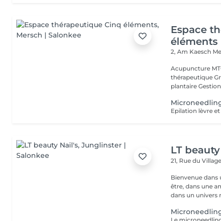
Espace th
éléments
2, Am Kaesch
Me
Acupuncture MTC
thérapeutique Gr
plantaire Gestion
Microneedlin
Epilation lèvre et
LT beauty 
21, Rue du Villag
Bienvenue dans u
être, dans une a
dans un univers r.
Microneedlin