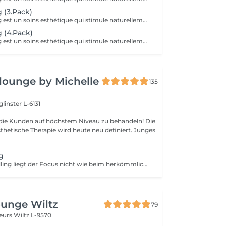
 (3.Pack)
Le microneedling est un soins esthétique qui stimule naturellement le renouvellement cellulaire grâce a l'utilisation d'un dispositif muni de micro aiguille c'est microperforation contrôler active les mécanisme de réparation cutanée et favorisent la production de collagène et d'élastine. Ce traitement aide a améliorer la texture et la fermeté de la peau a atténuer les ridules les pore dilates les cicatrices d'acnés et certaine irrégularités pigmentaire.
 (4.Pack)
Le microneedling est un soins esthétique qui stimule naturellement le renouvellement cellulaire grâce a l'utilisation d'un dispositif muni de micro aiguille c'est microperforation contrôler active les mécanisme de réparation cutanée et favorisent la production de collagène et d'élastine. Ce traitement aide a améliorer la texture et la fermeté de la peau a atténuer les ridules les pore dilates les cicatrices d'acnés et certaine irrégularités pigmentaire.
 lounge by Michelle
135
linster L-6131
s, die Kunden auf höchstem Niveau zu behandeln! Die
sthetische Therapie wird heute neu definiert. Junges
g
Beim Nano Needling liegt der Focus nicht wie beim herkömmlichen kosmetischen Micro Needling auf Gewebeaufbau in der Tiefe, sondern auf - Porenverfeinerung - Stimulation der Epidermis und - Verwertung spezieller Wirkstoffkonzentrate. Produkte dringen 97% besser ein, wenn sie in Verbindung mit Nano Needling verwendet werden! Hautprobleme wie - Trockenheitsfältchen - Elastizitätsverlust - Augenschatten - Hyperpigmentierung oder - Neigung zu Unreinheiten werden verbessert. Das Nano Needling ist absolut schmerzfrei und kann bei jedem Hauttyp angewendet werden!
ounge Wiltz
79
deurs
Wiltz L-9570