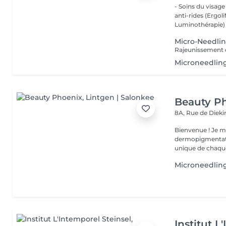
- Soins du visage
anti-rides (Ergol
Luminothérapie) -
Micro-Needli
Microneedling
Beauty P
8A, Rue de Diek
Bienvenue ! Je m'appelle Marina. Passionnée par l'esthétique et la
dermopigmentatio
unique de chaque
Microneedlin
Institut L