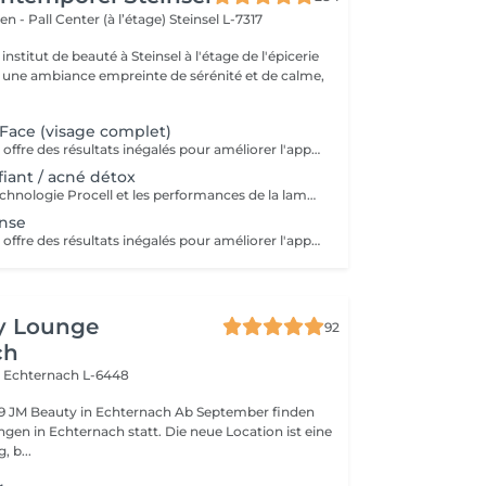
en - Pall Center (à l’étage)
Steinsel L-7317
nstitut de beauté à Steinsel à l'étage de l'épicerie
s une ambiance empreinte de sérénité et de calme,
Face (visage complet)
Procell Thérapies offre des résultats inégalés pour améliorer l'apparence des rides et ridules, des cicatrices d'acné et des dommages causés par le soleil. Avec une irritation minimale, les traitements Procell sont sûrs, non invasifs, efficaces et fournissent des résultats qui parlent d'eux-mêmes. Ce n'est pas un hasard si Procell Thérapies est devenu le leader du microneedling .. Possibilité d'abonnement 4+1
iant / acné détox
- Soin alliant la technologie Procell et les performances de la lampe LED, ce qui permet un effet bactéricide, rénovateur, affine les cicatrices liées à l'acné et ressert les pores - Ce soin est conseillé en cure de 4 soins pour être entièrement efficace - Attention: déconseillé sur l'acné active
nse
Procell Thérapies offre des résultats inégalés pour améliorer l'apparence des rides et ridules, des cicatrices d'acné et des dommages causés par le soleil. Avec une irritation minimale, les traitements Procell sont sûrs, non invasifs, efficaces et fournissent des résultats qui parlent d'eux-mêmes. Ce n'est pas un hasard si Procell Thérapies est devenu le leader du microneedling .. Profitez de la technologie Procell tout en réalisant un soin complet nettoyant.
y Lounge
92
ch
l
Echternach L-6448
inden
ernach statt. Die neue Location ist eine
 b...