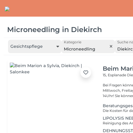
Microneedling
in
Diekirch
Kategorie
Suche na
Gesichtspflege
Microneedling
Diekir
Beim Mari
15, Esplanade
Die
Bei Fragen könne
Mittwoch, Freit
14Uhr! Sie kön
Beratungsges
LIPOLYSIS NE
DEHNUNGSST