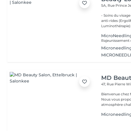
5A, Rue Prince 
- Soins du visage
anti-rides (Ergol
Luminothérapie) -
MicroNeedlin
Microneedling
MICRONEEDL
MD Beaut
47, Rue Pierre W
Bienvenue chez M
Nous vous propo
atmosphère chale
Microneedlin