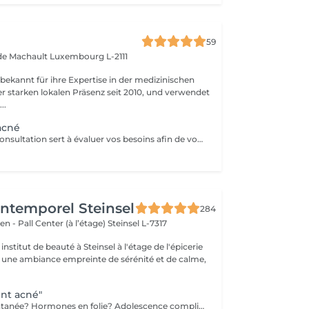
59
 de Machault
Luxembourg L-2111
 bekannt für ihre Expertise in der medizinischen
er starken lokalen Präsenz seit 2010, und verwendet
..
acné
Cette première consultation sert à évaluer vos besoins afin de vous guider vers les soins sur mesure qui répondront au mieux. À cette occasion, toutes les informations nécessaires, telles que les contre-indications, les résultats attendus et autres détails importants, vous seront fournies pour assurer une prise en charge optimale et vous garantir un suivi personnalisé.
'Intemporel Steinsel
284
en - Pall Center (à l’étage)
Steinsel L-7317
nstitut de beauté à Steinsel à l'étage de l'épicerie
s une ambiance empreinte de sérénité et de calme,
ent acné"
Poussée momentanée? Hormones en folie? Adolescence compliquée? Ce soin est pour vous. Le soin visage complet comprend un nettoyage en profondeur de la peau avec vapeur et extraction des comédons, un léger massage suivi de 20' de traitement. LED et un masque apaisant ou purifiant. Le soin flash est conseillé en entretien suite à un soin complet, entre 2 soins par exemple ou si acné plus tenace. Il comprend un nettoyage du visage, un léger massage et le traitement LED 20'. Pourquoi la LED? La puissance de la lumière LED bleue agit rapidement et efficacement pour éliminer l'acné, les imperfections et l'inflammation existantes, sans dessécher la peau. Elle régule également la production de sébum pour prévenir de futures éruptions cutanées, laissant votre peau claire, saine et lisse.