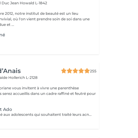
d Duc Jean
Howald L-1842
 2012, notre institut de beauté est un lieu
vivial, où l'on vient prendre soin de soi dans une
e et ...
cné
d’Anais
255
laïde
Hollerich L-2128
oriane vous invitent à vivre une parenthèse
nt Ado
Ce soin est adapté aux adolescents qui souhaitent traité leurs acné ou avoir une peau plus lisse et lumineuse !