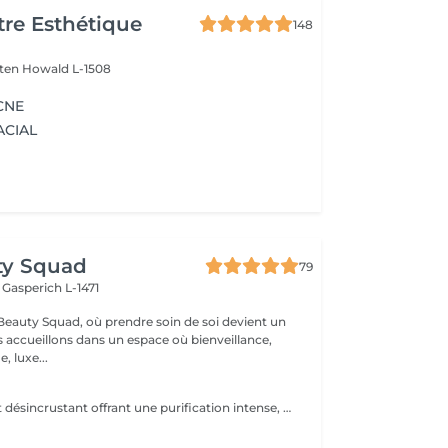
re Esthétique
148
lten
Howald L-1508
CNE
ACIAL
ty Squad
79
h
Gasperich L-1471
eauty Squad, où prendre soin de soi devient un
s accueillons dans un espace où bienveillance,
, luxe...
Soin nettoyant et désincrustant offrant une purification intense, aidant les peaux à tendance acnéique et séborrhéique à retrouver un équilibre Deep Purify nettoie les pores en profondeur pour prévenir et atténuer les imperfections. Ce soin est indispensable à une bonne pénétration des agents actifs lors de l'application de produits cosméceutiques. 1 Séance: 135€ forfait 5 séances : 610€