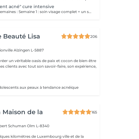
ment acné" cure intensive
Protocole sur 4 semaines : Semaine 1 : soin visage complet + un soin flash (espacé de 2 jours minimum) Semaine 2 / 3 et 4 : 2 soins flash (espacé de 2 jours minimum) Descriptif complet : voir "Soin traitement acné"
e Beauté Lisa
206
ionville
Alzingen L-5887
créer un véritable oasis de paix et cocon de bien-être
 ses clients avec tout son savoir-faire, son expérience,
dolescents aux peaux à tendance acnéique
a Maison de la
165
obert Schuman
Olm L-8340
ques kilomètres de Luxembourg ville et de la