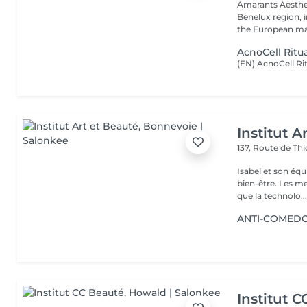
Amarants Aesthet
Benelux region, 
the European mar
AcnoCell Ritu
Institut A
137, Route de Thi
Isabel et son éq
bien-être. Les meilleures marques esthétiques et cosmétiques ainsi
que la technolo..
ANTI-COMEDONS
Institut 