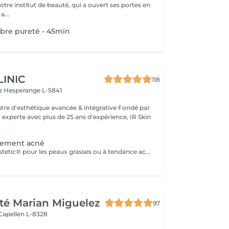
notre institut de beauté, qui a ouvert ses portes en
 Une a...
ibre pureté - 45min
LINIC
118
tz
Hesperange L-5841
 experte avec plus de 25 ans d'expérience, IR Skin
itement acné
Solutions mesoestetic® pour les peaux grasses ou à tendance acnéique. Résultats dermatologiquement prouvés.Méthode professionnelle esthétique pour le traitement des peaux à tendance acnéique et séborrhéique. Nettoie en profondeur la peau des impuretés acnéiques, facilitant ainsi l'activité optimale de l'unité pilosébacée.
té Marian Miguelez
97
Capellen L-8328