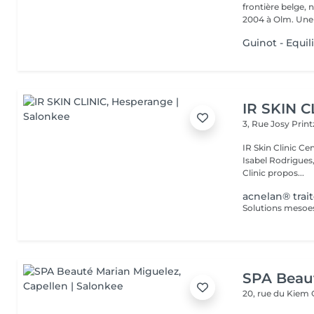
frontière belge, 
2004 à Olm.
Guinot - Equil
IR SKIN C
3, Rue Josy Prin
IR Skin Clinic Centre d'esthétique avancée & intégrative Fondé par
Isabel Rodrigues,
Clinic propos...
acnelan® tra
SPA Beau
20, rue du Kiem