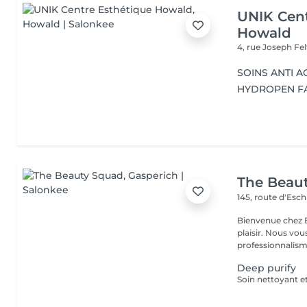
UNIK Cent
Howald
4, rue Joseph Fe
SOINS ANTI A
HYDROPEN F
The Beau
145, route d'Esc
Bienvenue chez B
plaisir. Nous vou
professionnalisme
Deep purify