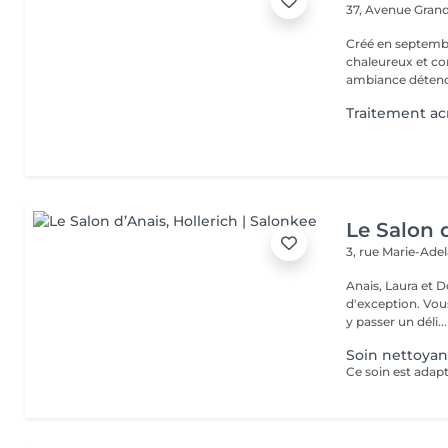
37, Avenue Gran
Créé en septembre
chaleureux et con
ambiance détendu
Traitement a
Le Salon 
3, rue Marie-Ade
Anais, Laura et D
d'exception. Vous serez accueillis dans un cadre raffiné et feutré pour
y passer un déli...
Soin nettoya