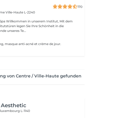
170
Dame
Ville-Haute L-2240
tut, Mit dem
itutstüren legen Sie Ihre Schönheit in die
de unseres Te...
ng, masque anti-acné et crème de jour.
ng von Centre / Ville-Haute gefunden
Aesthetic
n
luxembourg L-1140