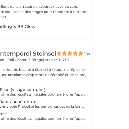
llons dans un cadre chaleureux avec ou sans
re équipe suit des stages pour répondre à l'attente
les...
edling & BB Glow
'Intemporel Steinsel
284
en - Pall Center (à l’étage)
Steinsel L-7317
nstitut de beauté à Steinsel à l'étage de l'épicerie
s une ambiance empreinte de sérénité et de calme,
Face (visage complet)
Procell Thérapies offre des résultats inégalés pour améliorer l'apparence des rides et ridules, des cicatrices d'acné et des dommages causés par le soleil. Avec une irritation minimale, les traitements Procell sont sûrs, non invasifs, efficaces et fournissent des résultats qui parlent d'eux-mêmes. Ce n'est pas un hasard si Procell Thérapies est devenu le leader du microneedling .. Possibilité d'abonnement 4+1
iant / acné détox
- Soin alliant la technologie Procell et les performances de la lampe LED, ce qui permet un effet bactéricide, rénovateur, affine les cicatrices liées à l'acné et ressert les pores - Ce soin est conseillé en cure de 4 soins pour être entièrement efficace - Attention: déconseillé sur l'acné active
nse
Procell Thérapies offre des résultats inégalés pour améliorer l'apparence des rides et ridules, des cicatrices d'acné et des dommages causés par le soleil. Avec une irritation minimale, les traitements Procell sont sûrs, non invasifs, efficaces et fournissent des résultats qui parlent d'eux-mêmes. Ce n'est pas un hasard si Procell Thérapies est devenu le leader du microneedling .. Profitez de la technologie Procell tout en réalisant un soin complet nettoyant.