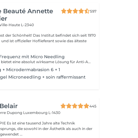
de Beauté Annette
597
ier
Ville-Haute L-2340
 Das Institut befindet sich seit 1970
nd ist offizieller Hoflieferant sowie das älteste
Frequenz mit Micro Needling
Pollogen DIVINE bietet eine absolut wirksame Lösung für Anti-Aging-Behandlungen, aber auch für schwieriger zu behandelnde Bereiche wie Hals, Lippenkonturen und Augen. Es ist eine einzigartige Kombination von 3 medizinisch-ästhetischen Technologien (VoluDerm Microneedling RF + TriFractional + Ultraschall), die die Erneuerung der Dermis und der Epidermis ermöglicht. Das Ergebnis ist signifikant und deutlich sichtbar, die Haut sieht jung aus. Das DIVINE Pollogen bietet mehr Volumen, Reduzierung von Narben, Straffung der Haut und dies ohne Schmerzen, ohne Blutergüsse, ohne Blutungen und ohne Revalidationszeit.
 + Microdermabrasion 6 + 1
el Microneedling + soin raffermissant
Belair
445
ierre Dupong
Luxembourg L-1430
te Technik
sprungs, die sowohl in der Ästhetik als auch in der
ngewendet ...