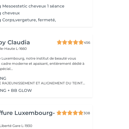
 Mesoestetic cheveux 1 séance
g cheveux
 Corps,vergeture, fermeté,
 by Claudia
456
lle-Haute L-1660
e Luxembourg, notre institut de beauté vous
n cadre moderne et apaisant, entièrement dédié à
re bien-être. Spécial...
ING
PROGRAMME DE RAJEUNISSEMENT ET ALIGNEMENT DU TEINT DE LA PEAU
ING + BB GLOW
iffure Luxembourg-
308
 Liberté
Gare L-1930