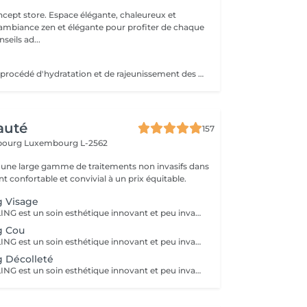
 élégante, chaleureux et
 ambiance zen et élégante pour profiter de chaque
eils ad...
Hydra lips est un procédé d'hydratation et de rajeunissement des lèvres! En plusieurs étapes, ce soin permet d'appliquer de l'acide hyaluronique et des vitamines pour redonner un volume naturel et une hydratation en profondeur. La couleur est plus belle les lèvres sont plus douce! Pour tout type de peau, idéale pour des lèvres: -fissures et déshydratées. -dépigmenté. -ridées.
auté
157
sbourg
Luxembourg L-2562
une large gamme de traitements non invasifs dans
 confortable et convivial à un prix équitable.
g Visage
Le MICRONEEDLING est un soin esthétique innovant et peu invasif qui stimule naturellement la régénération de la peau. Grâce à des fines micro-perforation, il relance la production de collagène et d'élastine. La peau est ainsi raffermie, les cicatrices d'acnés et les rides sont atténuées, les pores resserrés et le teint visiblement plus lumineux. Pour des résultats optimaux et durables, un traitement de 5 séances, espacées de 3-6 semaines, est recommandé.
g Cou
Le MICRONEEDLING est un soin esthétique innovant et peu invasif qui stimule naturellement la régénération de la peau. Grâce à des fines micro-perforation, il relance la production de collagène et d'élastine. La peau est ainsi raffermie, les cicatrices d'acnés et les rides sont atténuées, les pores resserrés et le teint visiblement plus lumineux. Pour des résultats optimaux et durables, un traitement de 5 séances, espacées de 3-6 semaines, est recommandé.
g Décolleté
Le MICRONEEDLING est un soin esthétique innovant et peu invasif qui stimule naturellement la régénération de la peau. Grâce à des fines micro-perforation, il relance la production de collagène et d'élastine. La peau est ainsi raffermie, les cicatrices d'acnés et les rides sont atténuées, les pores resserrés et le teint visiblement plus lumineux. Pour des résultats optimaux et durables, un traitement de 5 séances, espacées de 3-6 semaines, est recommandé.