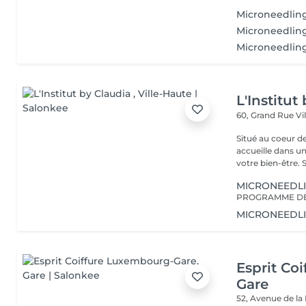
Microneedling
Microneedlin
Microneedling
L'Institut
60, Grand Rue
Vi
Situé au coeur d
accueille dans u
vot
MICRONEEDL
MICRONEEDL
Esprit Co
Gare
52, Avenue de la