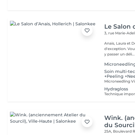
Le Salon 
3, rue Marie-Ade
Anais, Laura et D
d'exception. Vous serez accueillis dans un cadre raffiné et feutré pour
y passer un déli...
Microneedlin
Soin multi-te
+Peeling +Ne
Hydragloss
Wink. (an
du Sourci
25A, Boulevard 