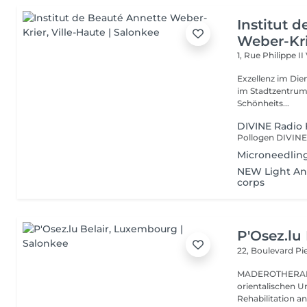
Institut 
Weber-Kr
1, Rue Philippe II
Exzellenz im Dienst der Schönheit!
im Stadtzentrum u
Schönheits...
DIVINE Radio 
Microneedling
NEW Light Ang
corps
P'Osez.lu 
22, Boulevard P
MADEROTHERAPIE Es ist eine tausend Jahre al
orientalischen Ur
Rehabilitation a