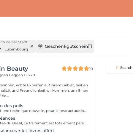
ch deiner Stadt
Geschenkgutschein
n
,
Luxembourg
in Beauty
Search
10
eggen
Beggen L-1220
rinnen, echte Experten auf ihrem Gebiet, heißen
onalität und Freundlichkeit willkommen, um Ihnen
rle...
n des poils
Le Grow Brow est une technique nouvelle, pour la restructuration des poils; Grâce à celle-ci nous permettons aux poils non visibles de se régénérer afin de combler naturellement les zones des failles : des sourcils, barbes, cheveux.... La densité est améliorer à hauteur de 63% permettant de combler les zones d'alopécie; Ce traitement est non invasif , et les résultat son concluant entre 4 et 6 séances régulières; Convient parfaitement aux hommes et aux femmes soucieux de récupérer leur densité dans faire appel à la micro ou dermopigmentation;
séances
Technique importée du Brésil, ce traitement est totalement personnalisé et repensé par Autour du Regard. Peu invasif, il est profond et spécifiquement conçu pour les lèvres. Ce soin consiste à faire pénétrer des actifs dont l'acide hyaluronique pour donner du volume, combler, repulper, hydrater et nourrir les lèvres, à l'aide de micro ou nano aiguilles qui grâce à leur passage dans la lèvre, permettent de stimuler le métabolisme de régénération cellulaire, favorisant ainsi la synthèse naturelle de collagène et élastine.
séances + kit lèvres offert