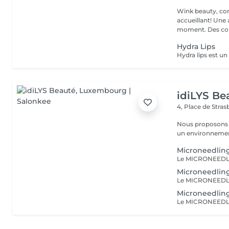
Wink beauty, concept store. Espace
accueillant! Une
moment. Des cons
Hydra Lips
idiLYS Be
4, Place de Stra
Nous proposons 
un environnement
Microneedlin
Microneedlin
Microneedlin