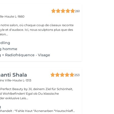
261
ille-Haute L-1660
notre salon, où chaque coup de ciseaux raconte
tyle et d'audace. Ici, nous sculptons plus que des
éon...
edling
ng homme
 + Radiofréquence - Visage
anti Shala
253
cins
Ville-Haute L-1313
erfect Beauty by Jil, deinem Ziel für Schönheit,
den! Egal ob Du klassische
r exklusive Leis...
g
Microneedling behandelt : *Fahle Haut *Acnenarben *Hautschlaffheit *Kleine Fältchen und Falten *Pigment_, Alters_ und Schwangerschaftsflecken *Eliminiert die schwarzen Punkte *Verengt die Poren und glättet die Haut *Tiefgreifende Hydrierung *Aktiviert die Blutzirkulation *Aktiviert die Zellerneuerung *Besseres Einschleusen von Produkten *Revitalizierend *Regt den Heilungsprozess an Der Heilungprozess der Haut braucht 10-14 Tage, deshalb emphehlen wir den Kauf einer schützenden Creme und einer Spf50 Creme (Germaine di Capuccini) für die Pflege zu Hause. Um keine Pigmentflecken von den Sonnenstrahlen zu bekommen is Spf50 sehr wichtig. Kontraindikationen : *Schwanger, Stillen *Exzema, Psoriasis *Verbrennungen *Personen mit einer Krebserkrankung Post Microneedling : * Kein Wasser während 12 Stunden *Kein Make-up während 24-48 Stunden *Keine Sonne und Solarium während 2 WOCHEN *Kein Peeling und Laser während 2 WOCHEN