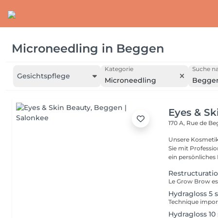
Microneedling
in
Beggen
Kategorie
Suche na
Gesichtspflege
Microneedling
Begge
Eyes & Sk
170 A, Rue de B
Unsere Kosmetike
Sie mit Professi
ein persönliches E
Restructuratio
Hydragloss 5 
Hydragloss 10 