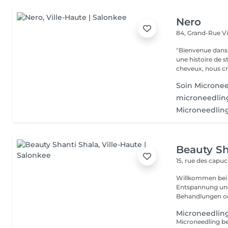
Nero
84, Grand-Rue
V
"Bienvenue dans 
une histoire de s
cheveux, nous cr
Soin Microne
microneedli
Microneedling
Beauty Sh
15, rue des capu
Willkommen bei P
Entspannung und Wohlbefin
Behandlungen ode
Microneedlin