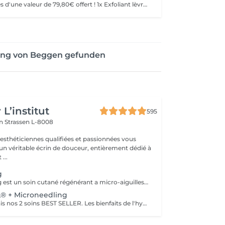
Kit produits lèvres d'une valeur de 79,80€ offert ! 1x Exfoliant lèvres Sugar Lips 30g 1x Gloss Volumisateur Perfect Lips 3,8g 1x Masques lèvres (12 unités) Technique importée du Brésil, ce traitement est totalement personnalisé et repensé par Autour du Regard. Peu invasif, il est profond et spécifiquement conçu pour les lèvres. Ce soin consiste à faire pénétrer des actifs dont l'acide hyaluronique pour donner du volume, combler, repulper, hydrater et nourrir les lèvres, à l'aide de micro ou nano aiguilles qui grâce à leur passage dans la lèvre, permettent de stimuler le métabolisme de régénération cellulaire, favorisant ainsi la synthèse naturelle de collagène et élastine.
bung von Beggen gefunden
L’institut
595
on
Strassen L-8008
 esthéticiennes qualifiées et passionnées vous
 un véritable écrin de douceur, entièrement dédié à
...
g
Le microneedling est un soin cutané régénérant a micro-aiguilles permettant de réduire les signes de l'âge et de raviver l'éclat de votre peau, il aide aussi a effacer les traces d'acné, les cicatrices. Un véritable soin qui resserre les pores dilatés , lisse la peau, estimes les rides et ridules grâce au sérum à l'acide hyaluronique. + LED visage et mains
 + Microneedling
Associé désormais nos 2 soins BEST SELLER. Les bienfaits de l'hydrafacial et du Microneedling pour un effet optimale sur votre peau. Une peau saine, propre, un effet GLOW instantanément, action anti-rides.