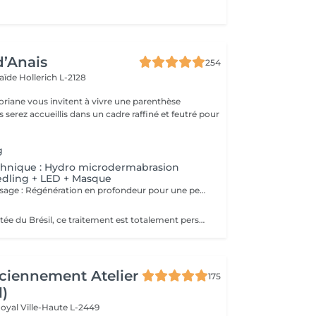
d’Anais
254
laïde
Hollerich L-2128
oriane vous invitent à vivre une parenthèse
g
chnique : Hydro microdermabrasion
edling + LED + Masque
Microneedling Visage : Régénération en profondeur pour une peau visiblement transformée Le microneedling est un soin de revitalisation cutanée non invasif qui consiste à créer de microperforations contrôlées à l'aide d'un stylo électrique doté de fines aiguilles stériles. Ces microperforations stimulent naturellement la production de collagène et d'élastine, déclenchant un processus de régénération cellulaire intense. AVANTAGES DU SOIN - Atténue les ridules et les rides - Réduit les cicatrices d'acné et les imperfections - Améliore la fermeté et l'élasticité de la peau - Estompe les taches pigmentaires et le teint irrégulier - Resserre les pores dilatés - Apporte de l'éclat et un effet peau neuve Le microneedling peut être personnalisé selon les besoins grâce à l'application de sérums ciblés (acide hyaluronique, vitamine C, peptides, etc.) qui pénètrent plus profondément grâce aux microcanaux créés. CONTRE INDICATIONS - Grossesse, allaitement - Pas d'exposition solaire 48h avant et 7 jours après le soin - Traitement lourd par chimio (attendre 1 an) et par antibiotique ou Roaccutane et dérivé (attendre 6 mois) - Prise d'anticoagulant - Maladie auto-immune (diabète, maladie mal contrôlée, ...) - Injection botox (attendre 2 semaines) et de produits de comblement (attendre 4 semaines) - Prise d'anti-inflammatoire pendant plus de 5 jours - Acné active - Cicatrices chéloïdes
Technique importée du Brésil, ce traitement est totalement personnalisé. Peu invasif, il est profond et spécifiquement conçu pour les lèvres. Ce soin consiste à faire pénétrer des actifs dont l'acide hyaluronique pour donner du volume, combler, repulper, hydrater et nourrir les lèvres, à l'aide de micro ou nano aiguilles qui grâce à leur passage dans la lèvre, permettent de stimuler le métabolisme de régénération cellulaire, favorisant ainsi la synthèse naturelle de collagène et élastine.
ciennement Atelier
175
l)
Royal
Ville-Haute L-2449