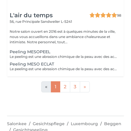
L'air du temps
98
56, rue Principale
Sandweiler L-5241
Notre salon ouvert en 2016 est à quelques minutes de la ville,
nous vous accueillons dans une ambiance chaleureuse et
intimiste. Notre personnel, tout...
Peeling MESOPEEL
Le peeling est une abrasion chimique de la peau avec des acides de fruits. Indolore, sans éviction sociale, juste quelques rougeurs peuvent apparaitre le jour même. Le peeling va améliorer les cicatrices de l'acné, affiner le grain de peau, resserrer les pores, atténuer les taches pigmentées (taches brunes ou de vieillesse),estomper les ridules, augmenter l'élasticité de la peau, une peau nette et visiblement plus jeune. Des résultats prouvés en toute sécurité. Une seule séance vous donnera un coup d'éclat. RECOMMANDé en cure pour des résultats durables,5 soins espacés de 15 jours. Lors d'une cure l'exposition au soleil n'est pas recommandée NOUS POUVONS COMBINER CETTE PRESTATION AVEC MICRONEEDLING voir sous rubrique séparée
Peeling MESO ECLAT
Le peeling est une abrasion chimique de la peau avec des acides de fruits. Indolore, sans éviction sociale, juste quelques rougeurs peuvent apparaitre le jour même. Le peeling va améliorer les cicatrices de l'acné, affiner le grain de peau, resserrer les pores, atténuer les taches pigmentées (taches brunes ou de vieillesse),estomper les ridules, augmenter l'élasticité de la peau, une peau nette et visiblement plus jeune. Des résultats prouvés en toute sécurité. Une seule séance vous donnera un coup d'éclat. RECOMMANDé en cure pour des résultats durables,5 soins espacés de 15 jours. Pour ce soin on travaille le visage le décolleté et les mains Lors d'une cure l'exposition au soleil n'est pas recommandée NOUS POUVONS COMBINER CETTE PRESTATION AVEC MICRONEEDLING voir sous rubrique séparée
«
1
2
3
»
Salonkee
Gesichtspflege
Luxembourg
Beggen
Gesichtspeeling