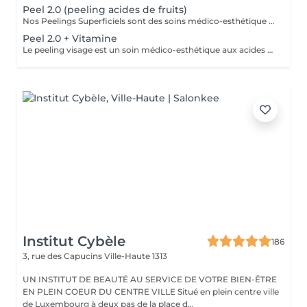
Peel 2.0 (peeling acides de fruits)
Nos Peelings Superficiels sont des soins médico-esthétique aux acides de fruits qui agissent par une exfoliation chimique controlée des couches supérieurs de la peau afin de stimuler et accélérer le renouvellement cellulaire. En éliminant les cellules mortes de la surface cutanée, ce traitement permet d'unifier le teint, d'atténuer les imperfections et de redonner de l'éclat à la peau. AVANTAGES DU PEELING - Favoriser la création de collagène et d'élastine pour restaurer la fermeté et la souplesse de la peau - Réduction des rides profondes, poches et cernes - Amélioration de l'hydratation - Stimuler la microcirculation - Atténuer les rougeurs présentes - Atténuer les cicatrices d'acné - Affiner le grain de peau - Diminution des pores dilatés, points noirs, comédons - Éclat immédiat du teint PRÉCAUTIONS OBLIGATOIRES - PAS D'ÉPILATION sur la ZONE à traiter 5 jours avant - PAS DE RASAGE pour les hommes 48h avant - Irritations, rougeurs, voire légères croûtes à prévoir pendant 5 à 7 jours (peel expert) - Utilisation OBLIGATOIRE d'une crème ANTI-SOLAIRE pendant 10 jours, matin, midi, soir CONTRE-INDICATIONS - Grossesse/allaitement - Exposition solaire récente ou prévue (48h avant à 7 jours après le soin) - Traitement lourd : chimio (attendre 1 an post chimio) ou antibiotique (attendre 6 mois) - Prise d'anticoagulant, anti-inflammatoire + de 5 jours - Traitements dermatologiques en cours (type Roaccutane) - Allergie aux acides de fruits, fruits à coque ou à l'aspirine - Dermabrasion médicale - Injection de botox ou acide hyaluronique (attendre 1 mois) - Maladies auto-immunes (diabète) - Cicatrices chéloïdes
Peel 2.0 + Vitamine
Le peeling visage est un soin médico-esthétique aux acides de fruits qui consiste à appliquer une solution exfoliante sur la peau afin de stimuler et accélérer le renouvellement cellulaire. En éliminant les cellules mortes de la surface cutanée, ce traitement permet d'unifier le teint, d'atténuer les imperfections et de redonner de l'éclat à la peau. AVANTAGES DU PEELING - Favoriser la création de collagène et d'élastine pour restaurer la fermeté et la souplesse de la peau - Réduction des rides profondes, poches et cernes - Amélioration de l'hydratation - Stimuler la microcirculation - Atténuer les rougeurs présentes - Atténuer les cicatrices d'acné - Affiner le grain de peau - Diminution des pores dilatés, points noirs, comédons - Éclat immédiat du teint PRÉCAUTIONS OBLIGATOIRES - PAS D'ÉPILATION sur la ZONE à traiter 5 jours avant - PAS DE RASAGE pour les hommes 48h avant - Irritations, rougeurs, voire légères croûtes à prévoir pendant 5 à 7 jours (peel expert) - Utilisation OBLIGATOIRE d'une crème ANTI-SOLAIRE pendant 10 jours, matin, midi, soir CONTRE-INDICATIONS - Grossesse/allaitement - Exposition solaire récente ou prévue (48h avant à 7 jours après le soin) - Traitement lourd : chimio (attendre 1 an post chimio) ou antibiotique (attendre 6 mois) - Prise d'anticoagulant, anti-inflammatoire + de 5 jours - Traitements dermatologiques en cours (type Roaccutane) - Allergie aux acides de fruits, fruits à coque ou à l'aspirine - Dermabrasion médicale - Injection de botox ou acide hyaluronique (attendre 1 mois) - Maladies auto-immunes (diabète) - Cicatrices chéloïdes
Institut Cybèle
186
3, rue des Capucins
Ville-Haute 1313
UN INSTITUT DE BEAUTÉ AU SERVICE DE VOTRE BIEN-ÊTRE
EN PLEIN COEUR DU CENTRE VILLE Situé en plein centre ville
de Luxembourg à deux pas de la place d...