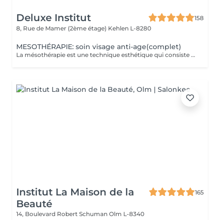
Deluxe Institut
158
8, Rue de Mamer (2ème étage)
Kehlen L-8280
MESOTHÉRAPIE: soin visage anti-age(complet)
La mésothérapie est une technique esthétique qui consiste à injecter de petites quantités de substances actives (vitamines, minéraux, acide hyaluronique, etc.) directement dans les couches superficielles de la peau. Elle est utilisée pour améliorer l'aspect de la peau et stimuler la régénération cellulaire. Les Bienfaits de la Mésothérapie Hydratation intense et rajeunissement cutané Apporte un coup d'éclat immédiat à la peau. Réduit les rides et les ridules en stimulant la production de collagène et d'élastine. Hydrate en profondeur et améliore la texture de la peau. Traite les taches pigmentaires, les cicatrices d'acné et la rosacée. Aide à uniformiser le teint et à réduire les imperfections. Pourquoi Choisir la Mésothérapie ? Traitement peu invasif et pratiquement indolore. Effet naturel et progressif, sans chirurgie ni éviction sociale. Résultats visibles après quelques séances seulement. Un soin idéal pour retrouver une peau éclatante, un corps raffermi et une chevelure en pleine santé !
Institut La Maison de la
165
Beauté
14, Boulevard Robert Schuman
Olm L-8340