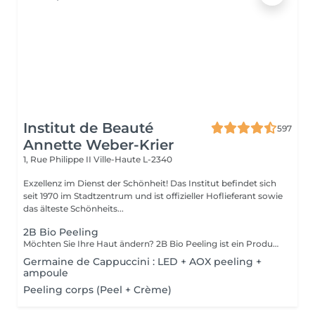
Institut de Beauté
597
Annette Weber-Krier
1, Rue Philippe II
Ville-Haute L-2340
Exzellenz im Dienst der Schönheit! Das Institut befindet sich
seit 1970 im Stadtzentrum und ist offizieller Hoflieferant sowie
das älteste Schönheits...
2B Bio Peeling
Möchten Sie Ihre Haut ändern? 2B Bio Peeling ist ein Produkt für die manuelle Mikrodermabrasion . Diese Methode des Abriebs der Oberfläche der Epidermis zielt darauf ab, die abgestorbenen Zellen zu beseitigen, die das Stratum Corneum bilden. Im Gegensatz zu anderen Peel-Behandlungen, die nur auf der Oberfläche wirken, löst 2B Bio Peeling den Peeling-Prozess von innen aus. Ihre Haut wird gründlich gereinigt, der Zellstoffwechsel wird reaktiviert, die vergrößerten Poren werden gestrafft und die Pigmentierung verringert. Ein schillerndes Ergebnis, das Sie sofort begeistern wird.
Germaine de Cappuccini : LED + AOX peeling +
ampoule
Peeling corps (Peel + Crème)