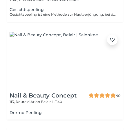
Gesichtspeeling
Gesichtspeeling ist eine Methode zur Hautverjüngung, bei der chemische Mittel verwendet werden, um die oberflächlichen Hautschichten zu exfolieren und die Zellenerneuerung zu stimulieren. Vorteile: -Verbesserung der Hautstruktur und -helligkeit. -Reduzierung von Hautunreinheiten wie Pigmentflecken, Aknenarben, Falten und feinen Linien. Anpassungsfähigkeit: -Gesichtspeeling ist für verschiedene Hauttypen und je nach Ihren Hautproblemen geeignet. Ergänzende Pflege: -Um die Behandlungsergebnisse zu optimieren und die soziale Ausfallzeit zu minimieren, ist eine Phototherapie-Sitzung inbegriffen. Diese hilft, Entzündungen zu reduzieren, die Kollagenproduktion zu stimulieren und die Hautheilung zu verbessern. Gegenanzeigen: -Nicht empfohlen für schwangere oder stillende Frauen. Während der ersten Sitzung werden wir gemeinsam Ihre Ziele festlegen und die für Ihre Haut am besten geeignete Peeling-Art bestimmen. Bei Fragen können Sie uns gerne kontaktieren oder einen kostenlosen Beratungstermin buchen.
Nail & Beauty Concept
40
113, Route d’Arlon
Belair L-1140
Dermo Peeling