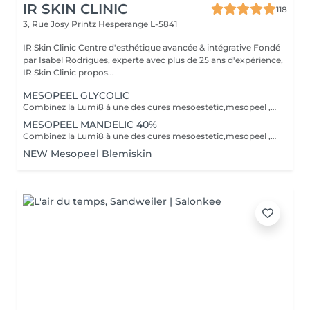
IR SKIN CLINIC
118
3, Rue Josy Printz
Hesperange L-5841
IR Skin Clinic Centre d'esthétique avancée & intégrative Fondé
par Isabel Rodrigues, experte avec plus de 25 ans d'expérience,
IR Skin Clinic propos...
MESOPEEL GLYCOLIC
Combinez la Lumi8 à une des cures mesoestetic,mesopeel , mesoéclat... afin d'obtenir un résultat spectaculaire et durable. Recommandé pour l'anti-aging , les peaux acnéique , affaissées , les rides . les cicatrices et les autres imperfections de la peau. Bienvenue dans une nouvelle ère dans les soins du visage et du corps . Résultat spectaculaires , efficaces , durables et scientifiquement avérés, visible dès la première séance. Traitement indolore et non invasif Comme entretien ou prévention La réalisation d'un peeling, plusieurs fois par an, aide à maintenir un aspect sain et à améliorer la texture de la peau, en agissant préventivement contre le vieillissement.mesopeel® est la gamme la plus avancée de peelings chimiques spécifiquement conçue pour les professionnels nécessitant des produits sûrs, efficaces, faciles à utiliser et contrôlables. mesopeel® permet de traiter les hyperpigmentations, les manifestations de chaque phase du vieillissement et les esthétopathies telles que l'acné et ses séquelles, la couperose, la rosacée, les vergetures et d'autres imperfections.
MESOPEEL MANDELIC 40%
Combinez la Lumi8 à une des cures mesoestetic,mesopeel , mesoéclat... afin d'obtenir un résultat spectaculaire et durable. Recommandé pour l'anti-aging , les peaux acnéique , affaissées , les rides . les cicatrices et les autres imperfections de la peau. Bienvenue dans une nouvelle ère dans les soins du visage et du corps . Résultat spectaculaires , efficaces , durables et scientifiquement avérés, visible dès la première séance. Traitement indolore et non invasif Le micro-needling est un traitement qui utilise de minuscules aiguilles pour provoquer des minuscules perforations dans la peau. Ces petits points de contact encouragent le corps à créer une guérison curative ainsi qu'a resserrer, soulever et rajeunir la peau. Au fur et a mesure que votre peau se répare, la production de collagène et d'élastine se déclenche pour donner un effet repeuplant et raffermissant presque immédiat. Il peut également s'attaquer à d'autres problèmes de lésions cutanées tels que les cicatrices , les marques foncées, des dommages causés par le soleil et le vieillissement.mesopeel® est la gamme la plus avancée de peelings chimiques spécifiquement conçue pour les professionnels nécessitant des produits sûrs, efficaces, faciles à utiliser et contrôlables. mesopeel® permet de traiter les hyperpigmentations, les manifestations de chaque phase du vieillissement et les esthétopathies telles que l'acné et ses séquelles, la couperose, la rosacée, les vergetures et d'autres imperfections.
NEW Mesopeel Blemiskin