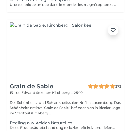
Une technique unique dans le monde des magnétophores. Grâce à l'attraction des champs magnétiques encapsulés dans une mini machine tenue à la main, cette technique permet de forcer le passage des actifs cosmétiques à travers la barrière cutanée pour agir au cur des cellules. Résultat visible dès la première séance. Les capsules sont soigneusement choisies en fonction d'une consultation avec votre pour vos besoins spécifiques. Une peau d'apparence jeune sans injections !
Grain de Sable
272
13, rue Edward Steichen
Kirchberg L-2540
Der Schönheits- und Schlankheitssalon Nr. 1 in Luxemburg. Das
Schönheitsinstitut "Grain de Sable" befindet sich in idealer Lage
im Stadtteil Kirchberg...
Peeling aux Acides Naturelles
Diese Fruchtsäurebehandlung reduziert effektiv und tiefenwirksam Unreinheiten wie Narben, Pickel, Pigmentflecken, feine Linien und Fältchen etc. Es ist perfekt für alle Hauttypen geeignet, auch für die empfindlichsten! Diese Behandlung beschleunigt die Zellerneuerung, reduziert die Zeichen der Hautalterung und sorgt dank ihrer 5 verschiedenen Formulierungen mit 30 % Fruchtsäuren für eine neue, glatte Haut und einen strahlenden Teint.