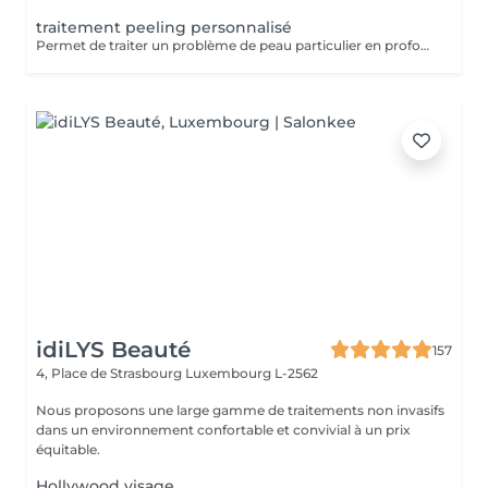
traitement peeling personnalisé
Permet de traiter un problème de peau particulier en profondeur par exfoliation, sans traumatisme important pour la peau. Avec quatre produits domicile. Fréquence toutes les deux semaines. Exposition au soleil interdite sans protection pendant la durée du traitement. Tous nos soins et traitements sont mixtes hommes et femmes. Les traitements en cure sont valables six mois. Sur conseil de votre esthéticienne, des combinaisons de soins et de traitements sont possibles, afin d'obtenir un résultat optimal. Attention certain traitements nécessitent des explications préalables ainsi qu'une commande spécifique des coffrets et de soins personnalisés.
idiLYS Beauté
157
4, Place de Strasbourg
Luxembourg L-2562
Nous proposons une large gamme de traitements non invasifs
dans un environnement confortable et convivial à un prix
équitable.
Hollywood visage