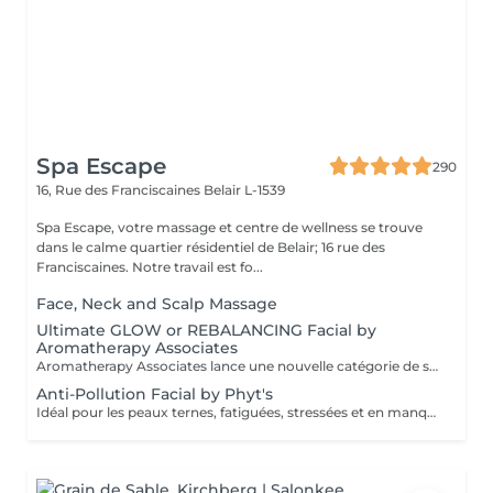
Spa Escape
290
16, Rue des Franciscaines
Belair L-1539
Spa Escape, votre massage et centre de wellness se trouve
dans le calme quartier résidentiel de Belair; 16 rue des
Franciscaines. Notre travail est fo...
Face, Neck and Scalp Massage
Ultimate GLOW or REBALANCING Facial by
Aromatherapy Associates
Aromatherapy Associates lance une nouvelle catégorie de soins pour la peau qui répond de manière unique aux besoins de l'esprit et de la peau. La formule contient un complexe spécial d'huiles essentielles, de plantes actives et de technologie Skin Stress Relief. S'appuyant sur près de 40 ans d'expertise en matière de spa et d'aromathérapie et bien connue pour ses produits optimisés et axés sur les résultats, cette expérience est conçue pour soutenir les défenses naturelles de la peau et combattre le stress d'un mode de vie trépidant. Idéal pour les personnes à la peau sèche ou sensible.
Anti-Pollution Facial by Phyt's
Idéal pour les peaux ternes, fatiguées, stressées et en manque d'éclat , ce soin va revitaliser votre peau, booster son eclat et il est également un très bon préventif anti âge. Ce soin commence par un rafraîchissement stimulant des pieds pour favoriser la circulation sanguine et la relaxation.