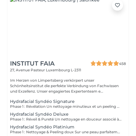
INSTITUT FAIA
458
27, Avenue Pasteur
Luxembourg L-2311
Im Herzen von Limpertsberg verkörpert unser
Schönheitsinstitut die perfekte Verbindung von Fachwissen
und Exzellenz. Unser engagiertes Expertenteam e...
Hydrafacial Syndéo Signature
Phase 1 : Révélation Un nettoyage minutieux et un peeling doux libèrent la peau des impuretés, cellules mortes et excès de sébum. La peau respire à nouveau et retrouve sa douceur naturelle. Phase 2 : Purification & Hydratation La technologie brevetée Vortex-Fusion® aspire délicatement les impuretés tout en infusant des actifs hydratants puissants. Les pores sont nettoyés, la peau est fraîche, repulpée et lumineuse. Phase 3 : Régénération & Éclat Des sérums concentrés en antioxydants, peptides et acide hyaluronique réparent, protègent et revitalisent la peau. Le teint s'illumine, la texture s'affine et l'éclat est instantané. Résultat : Une peau nette, hydratée et rayonnante dès la première séance sans irritation, sans temps d'arrêt, simplement sublime.
Hydrafacial Syndéo Deluxe
Phase 1 : Réveil & Pureté Un nettoyage en douceur associé à un peeling délicat réveille l'éclat naturel de la peau, la libérant des impuretés et des cellules ternes. Phase 2 : Extraction & Hydratation La technologie brevetée Vortex-Fusion® purifie les pores tout en infusant des actifs hautement hydratants. La peau est fraîche, lisse et repulpée. Phase 3 : Régénération sur mesure Des sérums concentrés en antioxydants, peptides et acide hyaluronique régénèrent la peau tandis qu'un booster premium et la lumière LED viennent personnaliser le soin selon vos besoins spécifiques. Résultat : Une peau éclatante, détoxifiée et lumineuse dès la première séance, le glow Faia dans toute sa splendeur.
Hydrafacial Syndéo Platinium
Phase 1 : Nettoyage & Peeling doux Sur une peau parfaitement démaquillée, un nettoyage délicat élimine impuretés, excès de sébum et cellules mortes. Un peeling léger à base d'acides salicylique et glycolique désincruste les pores en profondeur et aide à prévenir les imperfections. Phase 2 : Extraction & Hydratation Grâce à la technologie brevetée Vortex-Fusion®, une aspiration douce retire points noirs et comédons tout en infusant des actifs hautement hydratants. La peau est instantanément plus nette, repulpée et éclatante. Phase 3 : Infusion, Protection & Détox Des sérums riches en antioxydants, peptides et acide hyaluronique régénèrent la peau, favorisant détoxification et rajeunissement cellulaire. Un drainage lymphatique complète le soin stimulant ainsi la circulation pour un effet détoxifiant et une peau visiblement revitalisée. Résultat : Une peau fraîche, lumineuse et parfaitement hydratée, sans rougeur, sans temps d'arrêt, simplement éclatante.