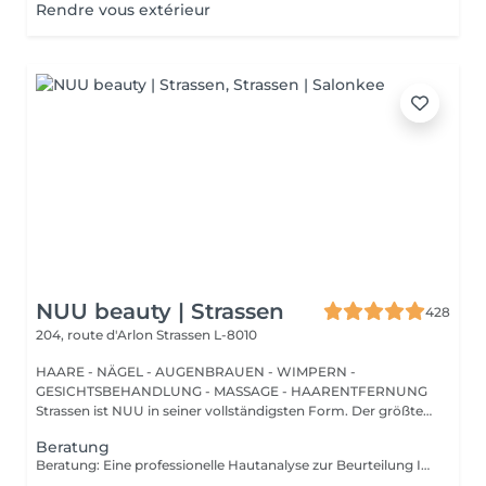
Rendre vous extérieur
NUU beauty | Strassen
428
204, route d'Arlon
Strassen L-8010
HAARE - NÄGEL - AUGENBRAUEN - WIMPERN -
GESICHTSBEHANDLUNG - MASSAGE - HAARENTFERNUNG
Strassen ist NUU in seiner vollständigsten Form. Der größte
Sal...
Beratung
Beratung: Eine professionelle Hautanalyse zur Beurteilung Ihres Hautzustands, zur Besprechung Ihrer Hautbedürfnisse und zur Empfehlung der passenden Behandlungen sowie einer geeigneten Pflege für zu Hause. Beratung & Erste Behandlung: Eine professionelle Hautanalyse zur Beurteilung Ihres Hautzustands, zur Besprechung Ihrer Hautbedürfnisse und zur Empfehlung der passenden Behandlungen sowie einer geeigneten Pflege für zu Hause. Anschließend folgt eine individuell angepasste Behandlung, die auf die aktuellen Bedürfnisse Ihrer Haut abgestimmt ist. Der Preis hängt von der gewählten Behandlung ab.