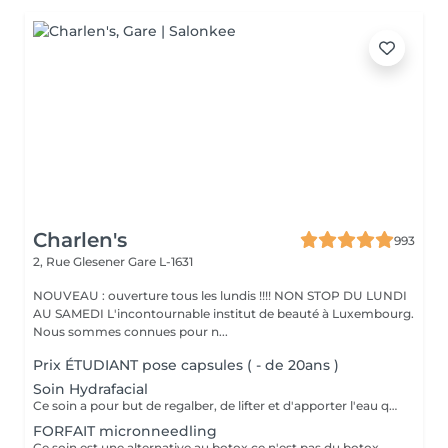
Charlen's
993
2, Rue Glesener
Gare L-1631
NOUVEAU : ouverture tous les lundis !!!! NON STOP DU LUNDI
AU SAMEDI L'incontournable institut de beauté à Luxembourg.
Nous sommes connues pour n...
Prix ÉTUDIANT pose capsules ( - de 20ans )
Soin Hydrafacial
Ce soin a pour but de regalber, de lifter et d'apporter l'eau que la peau a besoin ! Chez nous, Ce soin est combiné avec la dermabrasion pour avoir de vrais résultats ! Il dure 1h30 N'hésitez pas à nous demander conseil à l'institut nous sommes à votre disposition :)
FORFAIT micronneedling
Ce soin est une alternative au botox ce n'est pas du botox mais les résultats sont incroyable votre peau est véritablement lissée ! un substrat de la toxine botulique. Agissant sur la contraction des muscles du visage, c'est une alternative connue au BOTOX