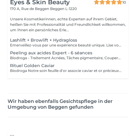
Eyes & Skin Beauty
10
170 A, Rue de Beggen
Beggen L-1220
Unsere Kosmetikerinnen, echte Experten auf ihrem Gebiet,
heißen Sie mit Professionalität und Freundlichkeit willkommen,
um Ihnen ein persönliches Erle...
Lashlift + Browlift + Hydragloss
Emerveillez-vous par une expérience beauté unique. Lise votre Experte révélera votre potentiel beauté par le biais de prestations Regard et Lèvres haut de gamme combinées; La meilleur version de vous-même au naturel. Produit revente 1x Kératin'Love, 1xBrowStylingSoap 1 x Masque Lèvres
Peeling aux acides Expert - 6 séances
Biodroga - Traitement Acnées, Tâches pigmentaire, Couperose, Kératogenèse Découvrez notre gamme prestige expert en soin du visage. Notre soin peeling médical institut consiste à traiter une problématique de peau (acné, taches pigmentaires, rides, couperose, pores dilatés, peau sèche) pour un résultat optimal. Cette gamme de soin est innovée par des médecins esthétiques et dermatologues allemands. Biodroga - Traitement Acnées, Tâches pigmentaire, Couperose, Kératogenèse
Rituel Golden Caviar
Biodroga Notre soin feuille d'or associe caviar et or précieux pour apporter fraîcheur, hydratation et vitalité à votre peau. Les rides et ridules sont visiblement lissées, repulpées, laissant un teint éclatant. Parfait pour de l'anti-âge.
Wir haben ebenfalls Gesichtspflege in der
Umgebung von Beggen gefunden