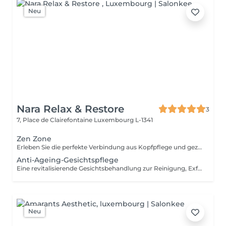
Neu
Nara Relax & Restore
3
7, Place de Clairefontaine
Luxembourg L-1341
Zen Zone
Erleben Sie die perfekte Verbindung aus Kopfpflege und gezielter Entspannung des Oberkörpers. Dieses Wohlfühlritual kombiniert ein 60-minütiges Head Spa mit einer 30-minütigen Office-Syndrom Rücken- & Schultermassage, um Verspannungen zu lösen, den Geist zur Ruhe kommen zu lassen und ein tiefes Gefühl der Entspannung zu fördern. Enthalten sind: Head Spa 60 Min. Office-Syndrom Rücken- & Schultermassage 30 Min.
Anti-Ageing-Gesichtspflege
Eine revitalisierende Gesichtsbehandlung zur Reinigung, Exfoliation und Pflege der Haut. Hochwertige Pflegeprodukte werden mit entspannenden Gesichtsmassagetechniken kombiniert, um der Haut ein frisches, gepflegtes und strahlendes Erscheinungsbild zu verleihen.
Neu