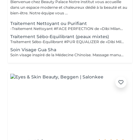
Bienvenue chez Beauty Palace Notre institut vous accueille
dans un espace moderne et chaleureux dédié à la beauté et au
bien-être. Notre équipe vous ...
Traitement Nettoyant ou Purifiant
-Traitement Nettoyant #FACE PERFECTION de «Dibi Milano» est un soin simple nettoyant. «SOIN STARTER» à faire avant une cure intensive, premier traitement idéal pour préparer la peau, lors duquel nous ferons une analyse complète des besoins de l'épiderme. POUR TOUTES LES PEAUX DE TOUT ÂGE "BEST SELLER DES ADOLESCENTS" -Traitement Purifiant #PUR EQUALIZER de «Dibi Milano»purifie la peau en la libérant des impuretés et en régulant l'équilibre de la flore microbienne. Il atténue les manifestations d'inflammation et les gonflements de la peau à tendance acnéique, nettoie les pores obstrués, prévient leur formation et aide à éliminer l'excès de sébum ainsi que les cellules mortes. (Masque Boue) POUR LES PEAUX ACNEIQUES
Traitement Sébo-Equilibrant (peaux mixtes)
Traitement Sébo-Equilibrant #PUR EQUALIZER de «Dibi Milano» grâce aux performances de ses principes actifs innovants, il est en mesure de régulariser l'excès de sébum, en procurant un effet matifiant et en réduisant visiblement les pores dilatés, le grain de peau est affiné. Ce soin aide à matifier la peau tout en la maintenant hydratée et protégée. (Masque bio-cellulose) POUR LES PEAUX MIXTES À GRASSES
Soin Visage Gua Sha
Soin visage inspiré de la Médecine Chinoise. Massage manuel et avec les « Gua Sha » effet drainant qui agit sur les énergies, pour évacuer les toxines et stimuler la micro-circulation. *Décongestionne *Apaise *Lift