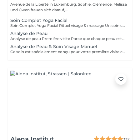
Avenue de la Liberté in Luxemburg. Sophie, Clémence, Mélissa
und Gwen freuen sich darauf,...
Soin Complet Yoga Facial
Soin Complet Yoga Facial Rituel visage & massage Un soin complet qui associe les étapes essentielles d'un soin du visage à la puissance du Massage Yoga Facial. Après un nettoyage en profondeur, une exfoliation et un travail ciblé de la peau, le massage vient stimuler les muscles, relancer les circulations et relâcher les tensions du visage. Ce rituel se poursuit par l'application de soins adaptés afin d'hydrater, rééquilibrer et révéler l'éclat naturel de votre peau. Le visage paraît plus lisse, plus lumineux et naturellement redessiné. Un soin idéal pour celles et ceux qui souhaitent allier efficacité, relaxation et résultats visibles. Comme chaque soin chez So'Phy, le protocole est adapté en fonction des besoins de votre peau.
Analyse de Peau
Analyse de peau Première visite Parce que chaque peau est unique, toute première visite commence par une analyse approfondie. Ce diagnostic permet de comprendre l'état de votre peau, ses besoins réels et les déséquilibres éventuels, afin d'adapter votre soin de manière précise et personnalisée. À l'aide d'un appareil de diagnostic et de l'expertise de votre Skin Coach, nous prenons le temps d'observer, d'échanger et de vous guider vers les solutions les plus adaptées. Ce premier rendez-vous est une étape essentielle pour vous offrir des soins réellement efficaces et des résultats durables.
Analyse de Peau & Soin Visage Manuel
Ce soin est spécialement conçu pour votre première visite chez So’Phy. Il débute par une analyse approfondie de votre peau afin de comprendre ses besoins réels et d’identifier les déséquilibres éventuels. Le soin du visage est ensuite entièrement personnalisé et réalisé exclusivement avec des techniques manuelles, adaptées à votre peau et aux résultats souhaités. Chaque étape est pensée pour rééquilibrer la peau, relancer les fonctions naturelles et offrir un moment de détente profonde. Ce premier rendez-vous vous permet de bénéficier d’un soin ciblé, de conseils personnalisés et d’une prise en charge complète.
Alena Institut
332