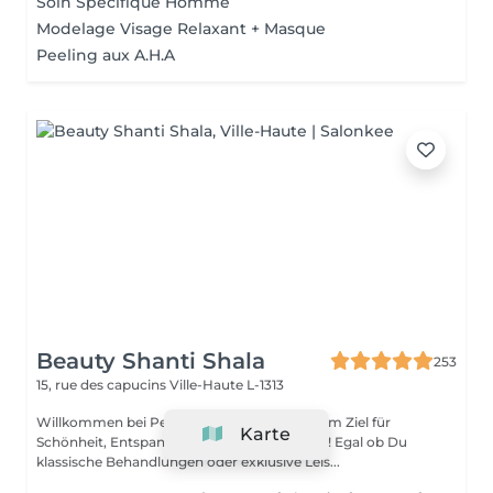
Soin Spécifique Homme
Modelage Visage Relaxant + Masque
Peeling aux A.H.A
Beauty Shanti Shala
253
15, rue des capucins
Ville-Haute L-1313
Willkommen bei Perfect Beauty by Jil, deinem Ziel für
Karte
Schönheit, Entspannung und Wohlbefinden! Egal ob Du
klassische Behandlungen oder exklusive Leis...