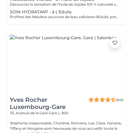
Découvrez la sensation de l'huile de Jojoba 100 % naturelle sur votre peau. Nourrie, votre peau retrouve tout son confort. Libéré de ses tensions grâce aux mains habiles de notre esthéticienne, votre visage est détendu. Bénéfices : Nourrie, votre peau retrouve tout son confort.
SOIN HYDRATANT - à L'Edulis
Profitez des fabuleux pouvoirs de leau cellulaire dEdulis, précieuse source dhydratation continue. Après la brumisation du Sérum concentré en eau cellulaire, le Masque Crème ressourçant se transforme en une texture soyeuse qui fond sur votre peau sous le délicat modelage de notre esthéticienne. Bénéfices : Gorgée deau, votre peau retrouve douceur, souplesse et éclat. Retrouvez le confort dune peau hydratée en continu.
Yves Rocher
849
Luxembourg-Gare
33, Avenue de la Gare
Gare L-1610
Stephanie (responsable, Charlene, Romane, Lea, Clara, Hanane,
Tiffany et Morgane sont heureuses de vous accueillir toute la