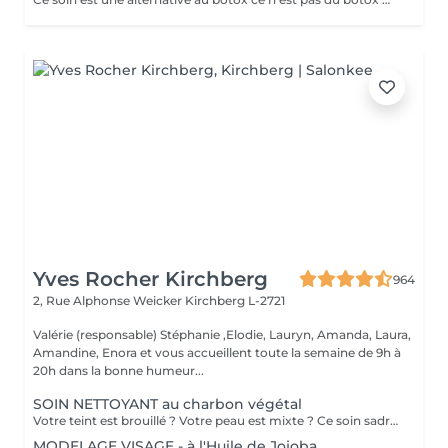
Yves Rocher Kirchberg
964
2, Rue Alphonse Weicker
Kirchberg L-2721
Valérie (responsable) Stéphanie ,Elodie, Lauryn, Amanda, Laura,
Amandine, Enora et vous accueillent toute la semaine de 9h à
20h dans la bonne humeur...
SOIN NETTOYANT au charbon végétal
Votre teint est brouillé ? Votre peau est mixte ? Ce soin sadresse à vous. Votre peau est nettoyée par une exfoliation douce, sous vapeur, complétée par une extraction des comédons. Pour finir, lapplication dun masque purifie la zone médiane (front, nez, menton), et hydrate le reste de votre visage. Detoxifié et hydraté, votre visage retrouve un teint unifié et lumineux. Bénéfices : Detoxifié et hydraté, votre visage retrouve un teint unifié et lumineux.
MODELAGE VISAGE - à l'Huile de Jojoba