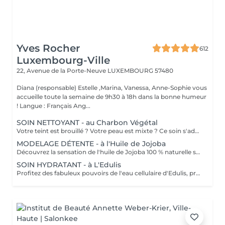
Yves Rocher
612
Luxembourg-Ville
22, Avenue de la Porte-Neuve
LUXEMBOURG 57480
Diana (responsable) Estelle ,Marina, Vanessa, Anne-Sophie vous
accueille toute la semaine de 9h30 à 18h dans la bonne humeur
! Langue : Français Ang...
SOIN NETTOYANT - au Charbon Végétal
Votre teint est brouillé ? Votre peau est mixte ? Ce soin s'adresse à vous. Votre peau est nettoyée par une exfoliation douce, sous vapeur, complétée par une extraction des comédons. Pour finir, l'application d'un masque purifie la zone médiane (front, nez, menton), et hydrate le reste de votre visage. Bénéfices : Detoxifié et hydraté, votre visage retrouve un teint unifié, frais et lumineux.
MODELAGE DÉTENTE - à l'Huile de Jojoba
Découvrez la sensation de l'huile de Jojoba 100 % naturelle sur votre peau. Nourrie, votre peau retrouve tout son confort. Libéré de ses tensions grâce aux mains habiles de notre esthéticienne, votre visage est détendu. Bénéfices : Nourrie, votre peau retrouve tout son confort.
SOIN HYDRATANT - à L'Edulis
Profitez des fabuleux pouvoirs de l'eau cellulaire d'Edulis, précieuse source d'hydratation continue. Après la brumisation du Sérum concentré en eau cellulaire, le Masque Crème ressourçant se transforme en une texture soyeuse qui fond sur votre peau sous le délicat modelage de notre esthéticienne. Bénéfices : Gorgée d'eau, votre peau retrouve douceur, souplesse et éclat. Retrouvez le confort dune peau hydratée en continu.