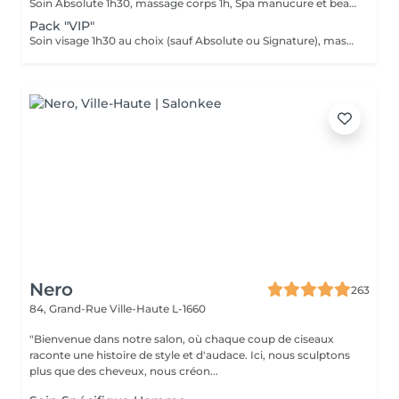
Soin Absolute 1h30, massage corps 1h, Spa manucure et beauté des pieds Le luxe, le calme et la détente, magique ...
Pack "VIP"
Soin visage 1h30 au choix (sauf Absolute ou Signature), massage corps 1h, manucure 30', beauté des pieds 45' Ne peut être fractionné, à faire le même jour
Nero
263
84, Grand-Rue
Ville-Haute L-1660
"Bienvenue dans notre salon, où chaque coup de ciseaux
raconte une histoire de style et d'audace. Ici, nous sculptons
plus que des cheveux, nous créon...