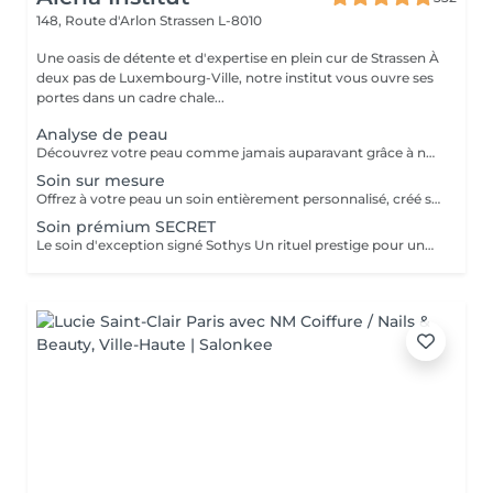
148, Route d'Arlon
Strassen L-8010
Une oasis de détente et d'expertise en plein cur de Strassen À
deux pas de Luxembourg-Ville, notre institut vous ouvre ses
portes dans un cadre chale...
Analyse de peau
Découvrez votre peau comme jamais auparavant grâce à notre diagnostic cutané avancé. À l'aide d'un analyseur professionnel et de l'oeil expert de votre esthéticienne, nous évaluons différents paramètres essentiels tels que l'hydratation, le sébum, la profondeur des rides , l'état de votre barrière cutané et beaucoup d'autre mesures afin d'obtenir une vision précise de l'état de votre peau. Cette analyse nous permet de cibler vos besoins réels et de vous orienter vers les soins et les produits les plus adaptés pour optimiser vos résultats. Un véritable point de départ pour construire une routine beauté efficace et personnalisée. Diagnostic offert lorsqu'il est réalisé dans le cadre d'un soin ou à l'achat de produits.
Soin sur mesure
Offrez à votre peau un soin entièrement personnalisé, créé sur mesure par votre experte Sothys selon ses besoins du moment. Grâce à un analyseur professionnel et à l'il expert de votre esthéticienne, nous évaluons différents paramètres essentiels : hydratation, sébum, profondeur des rides, état de la barrière cutanée et bien d'autres mesures. Ce diagnostic précis permet d'identifier les besoins réels de votre peau et d'adapter chaque étape du soin : nettoyage profond, exfoliation ciblée, modelage expert, masque haute performance et sélection d'actifs Sothys selon votre objectif hydratation, éclat, apaisement, anti-âge ou pureté. Un seul soin, des milliers de possibilités, pour rééquilibrer votre peau et révéler un teint plus lumineux, plus lisse et plus uniforme dès la première séance. Un véritable point de départ pour construire une routine beauté efficace, avec des soins et des produits parfaitement adaptés à votre peau.
Soin prémium SECRET
Le soin d'exception signé Sothys Un rituel prestige pour une transformation visible de la peau et une expérience sensorielle incomparable. Ce soin d'exception combine des manoeuvres expertes Sothys, des textures nobles, un double modelage visage sur-mesure et un masque haute performance pour lisser, repulper et illuminer intensément la peau. Grâce à une séquence unique de gestes précis et enveloppants, le Rituel Secret offre un moment de lâcher-prise total et des résultats visibles dès la première séance : peau éclatante, lissée, revitalisée et profondément nourrie. Un soin rare, élégant, pensé pour les clientes exigeantes qui recherchent : - une expérience prémium, - des résultats anti-âge visibles rapidement, - un moment d'exception, hors du temps, réservé aux instituts experts Sothys.