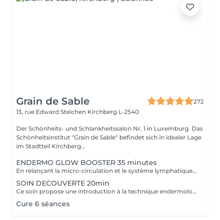
Grain de Sable
272
13, rue Edward Steichen
Kirchberg L-2540
Der Schönheits- und Schlankheitssalon Nr. 1 in Luxemburg. Das
Schönheitsinstitut "Grain de Sable" befindet sich in idealer Lage
im Stadtteil Kirchberg...
ENDERMO GLOW BOOSTER 35 minutes
En relançant la micro-circulation et le système lymphatique (élimination des toxines), ce soin permet de lisser les traits de fatigue, d'atténuer les poches et cernes et de retrouver un teint éclatant.
SOIN DECOUVERTE 20min
Ce soin propose une introduction à la technique endermologie tout en relançant la microcirculation pour booster l'éclat du visage.
Cure 6 séances