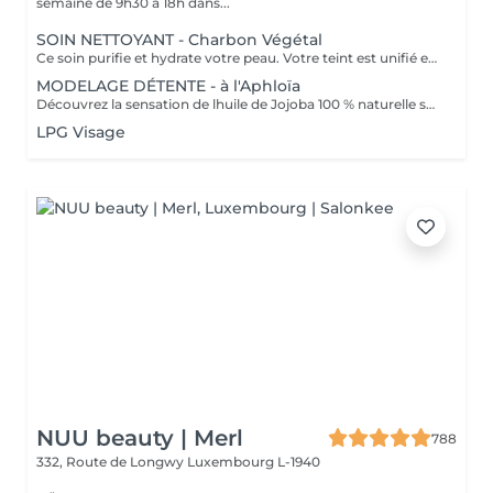
semaine de 9h30 à 18h dans...
SOIN NETTOYANT - Charbon Végétal
Ce soin purifie et hydrate votre peau. Votre teint est unifié et lumineux, grâce à l' alliance du Charbon Végétal et de l'édulis
MODELAGE DÉTENTE - à l'Aphloïa
Découvrez la sensation de lhuile de Jojoba 100 % naturelle sur votre peau. Nourrie, votre peau retrouve tout son confort. Libéré de ses tensions grâce aux mains habiles de notre esthéticienne, votre visage est détendu. Bénéfices : Nourrie, votre peau retrouve tout son confort.
LPG Visage
NUU beauty | Merl
788
332, Route de Longwy
Luxembourg L-1940