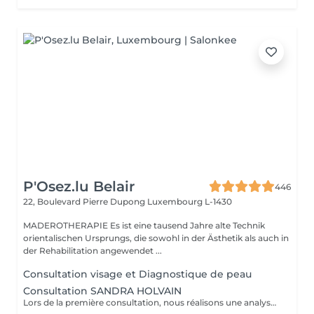
P'Osez.lu Belair
446
22, Boulevard Pierre Dupong
Luxembourg L-1430
MADEROTHERAPIE Es ist eine tausend Jahre alte Technik
orientalischen Ursprungs, die sowohl in der Ästhetik als auch in
der Rehabilitation angewendet ...
Consultation visage et Diagnostique de peau
Consultation SANDRA HOLVAIN
Lors de la première consultation, nous réalisons une analyse personnalisée de votre peau et de votre routine cosmétique. Nous définissons ensuite un plan de traitement sur mesure, adapté à vos besoins et à vos objectifs.