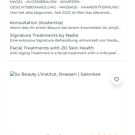
NÄGEL - AUGENBRAUEN - WIMPERN -
GESICHTSBEHANDLUNG - MASSAGE - HAARENTFERNUNG
Hier hat alles begonnen. Seit 2022 ist Merl das allererste
Zuhause der ...
Konsultation (kostenlos)
Wenn dies Ihr erster Besuch bei einem Kosmetiker ist, empfehlen wir, mit einer Beratung zu beginnen. Wie wird die Beratung durchgeführt? - nur Beratung - Wir bestimmen Ihren Hauttyp, besprechen Ihre gewünschten Ergebnisse, helfen Ihnen bei der Auswahl der richtigen Hautpflegeprodukte und entscheiden, welche Behandlung Ihre spezifischen Anliegen am besten anspricht. - Beratung + erste Behandlung - Wir bestimmen Ihren Hauttyp, besprechen Ihre gewünschten Ergebnisse, helfen Ihnen bei der Auswahl der richtigen Hautpflegeprodukte und entscheiden, welche Behandlung Ihre spezifischen Anliegen am besten anspricht. Wir führen die erste Behandlung direkt nach der Beratung durch.
Signature Treatments by Nadia
Eine exklusive Signature-Behandlung, entwickelt von Nadia, unserer Kosmetikerin, speziell für die empfindliche Augen- und Hals-/Dekolletépartie. Sie spendet intensive Feuchtigkeit und verbessert die Elastizität der Haut, wodurch Festigkeit, Geschmeidigkeit und ein sichtbar frischeres, revitalisiertes Hautbild gefördert werden. Die Behandlung hilft, das Erscheinungsbild feiner Linien zu reduzieren, verleiht der Augenpartie einen sanften aufhellenden Effekt und sorgt für ein natürliches Lifting-Ergebnis für einen erholten Blick und ein jugendlicheres Aussehen. Eine weitere Option kombiniert die intensive Feuchtigkeitspflege für Augen- und Halsbereich mit einer vollständigen Gesichtsbehandlung und bietet so ein besonders umfassendes Pflegeerlebnis.
Facial Treatments with ZO Skin Health
Anti-Aging Treatment is a facial treatment with a mild peel designed to restore hydration, smooth dry, rough texture, soften lines and strengthen skin to prevent future aging and skin damage. Redness Treatment is a facial treatment with a mild peel designed to calm skin and minimize symptoms associated with red, sensitized skin, including rosacea. Ultra Hydration Treatment is a facial treatment with a mild peel designed to soothe skin and restore hydration in dry, dehydrated skin. Skin Brightening Treatment is a facial treatment with a mild peel designed to target mild discoloration and restore a more even skin tone. Acne + Oil Control Treatment is a facial treatment with a mild peel to decongest pores, absorb excess surface oil, target blemishes and prevent future breakouts. Enzyme Facial Treatment is a gentle, effective facial treatment with enzymatic exfoliation to revive dull skin, replenish hydration, soothe skin and restore healthy skin barrier to strengthen skin. Stimulator Peel is the perfect lunchtime peel, gentle enough for all skin types. An effective blend of AHAs provide immediately healthier, glowing skin with no downtime. Added antioxidants and anti-irritants neutralize free radicals and calm the skin.