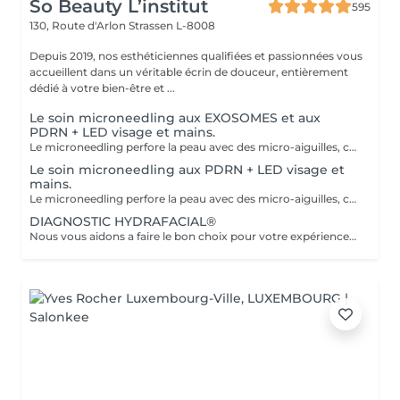
So Beauty L’institut
595
130, Route d'Arlon
Strassen L-8008
Depuis 2019, nos esthéticiennes qualifiées et passionnées vous
accueillent dans un véritable écrin de douceur, entièrement
dédié à votre bien-être et ...
Le soin microneedling aux EXOSOMES et aux
PDRN + LED visage et mains.
Le microneedling perfore la peau avec des micro-aiguilles, créant des micro-canaux qui permettent à un sérum actif (PDRN ou exosomes) de pénétrer en profondeur dans le derme. C'est ce qu'on appelle un soin « biostimulateur » : on ne remplit pas, on stimule la peau pour qu'elle se régénère elle-même. L'association des exosomes et du PDRN (Polydésoxyribonucléotide) est une révolution anti-âge. Il représente le protocole de régénération cutanée le plus avancé en médecine esthétique. Cette synergie permet de stimuler le renouvellement cellulaire de façon accélérée, d'atténuer les cicatrices et de lifter le teint sans chirurgie. C'est une synergie régénératrice puissante, ces deux actifs maximisent la réparation tissulaire et l'éclat du teint. Idéale pour les peaux: matures , avec des dommages solaires importants, des cicatrices, une perte de fermeté. Soin plus puissant que le PDRN . Pour optimiser les effets du soin, nous appliquerons la lumière LED sur le visage. Profitez, également, d'un traitement anti-âge à la lumière Led pour les mains.
Le soin microneedling aux PDRN + LED visage et
mains.
Le microneedling perfore la peau avec des micro-aiguilles, créant des micro-canaux qui permettent à un sérum actif (PDRN ou exosomes) de pénétrer en profondeur dans le derme. C'est ce qu'on appelle un soin « biostimulateur » : on ne remplit pas, on stimule la peau pour qu'elle se régénère elle-même. Tandis que le sérum PDRN pénètre profondément pour stimuler la réparation cellulaire, accélérer la cicatrisation et booster la production de collagène. Pour optimiser les effets du soin, nous appliquerons la lumière LED sur le visage. Profitez, également, d'un traitement anti-âge à la lumière Led pour les mains.
DIAGNOSTIC HYDRAFACIAL®
Nous vous aidons a faire le bon choix pour votre expérience HYDRAFACIAL®