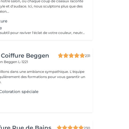
notre salon, où chaque coup de ciseaux raconte
tyle et d'audace. Ici, nous sculptons plus que des
éon...
ture
re
Un soin colorant subtil pour raviver l'éclat de votre couleur, neutraliser les reflets indésirables et prolonger la tenue de votre teinte. Résultat immédiat : une chevelure lumineuse, unifiée et pleine de vie.
 Coiffure Beggen
231
gen
Beggen L-1221
illons dans une ambiance sympathique. L'équipe
égulièrement des formations pour vous garantir un
.
Coloration spéciale
fure Rue de Bains
230