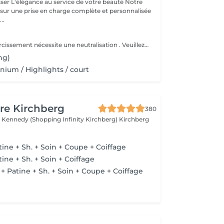
beauté Notre
 sur une prise en charge complète et personnalisée
..
Le service d'éclaircissement nécessite une neutralisation . Veuillez cliquer sur le service Patine/Gloss
ng)
ium / Highlights / court
re Kirchberg
380
 Kennedy (Shopping Infinity Kirchberg)
Kirchberg
ine + Sh. + Soin + Coupe + Coiffage
ine + Sh. + Soin + Coiffage
 Patine + Sh. + Soin + Coupe + Coiffage