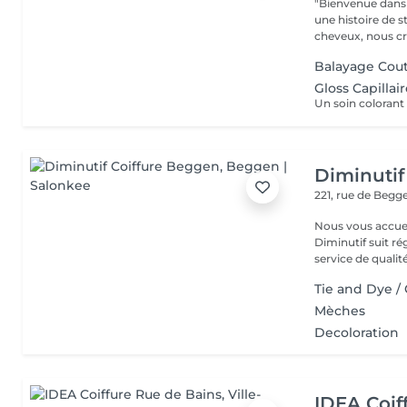
"Bienvenue dans 
une histoire de s
cheveux, nous cr
Balayage Cou
Gloss Capillai
Diminutif
221, rue de Beg
Nous vous accue
Diminutif suit r
service de qualité
Tie and Dye / 
Mèches
Decoloration
IDEA Coif