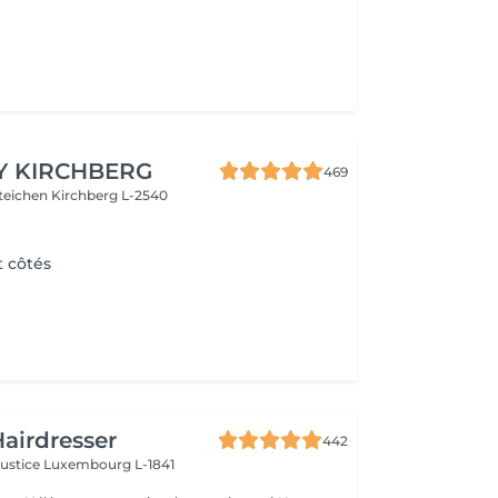
l
Y KIRCHBERG
469
steichen
Kirchberg L-2540
t côtés
airdresser
442
Justice
Luxembourg L-1841