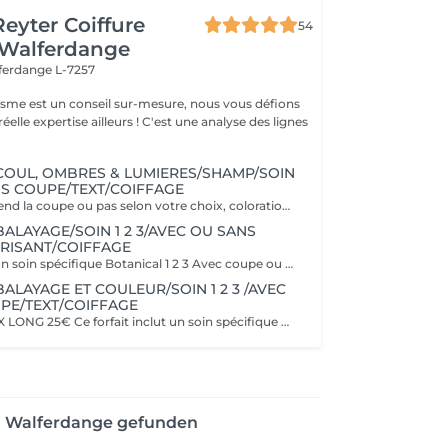
Reyter Coiffure
54
 Walferdange
ferdange L-7257
gisme est un conseil sur-mesure, nous vous défions
éelle expertise ailleurs ! C'est une analyse des lignes
COUL, OMBRES & LUMIERES/SHAMP/SOIN
NS COUPE/TEXT/COIFFAGE
Ce forfait comprend la coupe ou pas selon votre choix, coloration sur toute la tête et ombres & lumières (effet soleil) Il comprend le soin Botanical 1 2 3 spécifique à la couleur.
ALAYAGE/SOIN 1 2 3/AVEC OU SANS
RISANT/COIFFAGE
Ce forfait inclut un soin spécifique Botanical 1 2 3 Avec coupe ou sans la coupe selon votre choix
ALAYAGE ET COULEUR/SOIN 1 2 3 /AVEC
PE/TEXT/COIFFAGE
SUPPL.CHEVEUX LONG 25€ Ce forfait inclut un soin spécifique Botanical 1 2 3 Avec coupe ou sans la coupe selon votre choix
n Walferdange gefunden