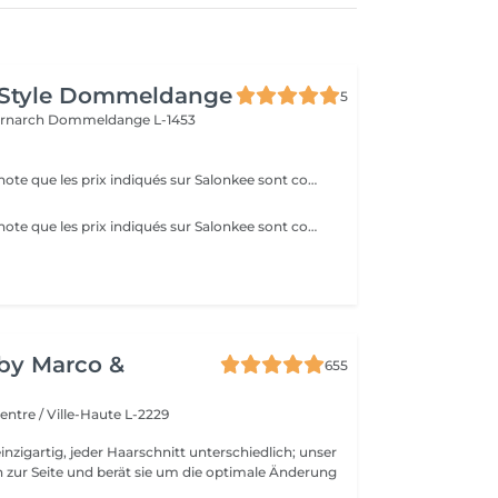
 Style Dommeldange
5
ernarch
Dommeldange L-1453
Veuillez prendre note que les prix indiqués sur Salonkee sont communiqués à titre informatif et s'entendent de base. Ces derniers sont susceptibles de varier selon le diagnostic réalisé à votre arrivée au salon et l'expertise du professionnel à qui vous confiez votre beauté. Dans tous les cas, un devis précis vous sera proposé et toutes réalisations de prestations seront effectuées avec votre accord. Un grand merci d'avance pour votre compréhension. Au plaisir de vous recevoir très vite.
Veuillez prendre note que les prix indiqués sur Salonkee sont communiqués à titre informatif et s'entendent de base. Ces derniers sont susceptibles de varier selon le diagnostic réalisé à votre arrivée au salon et l'expertise du professionnel à qui vous confiez votre beauté. Dans tous les cas, un devis précis vous sera proposé et toutes réalisations de prestations seront effectuées avec votre accord. Un grand merci d'avance pour votre compréhension. Au plaisir de vous recevoir très vite.
y by Marco &
655
entre / Ville-Haute L-2229
inzigartig, jeder Haarschnitt unterschiedlich; unser
 zur Seite und berät sie um die optimale Änderung