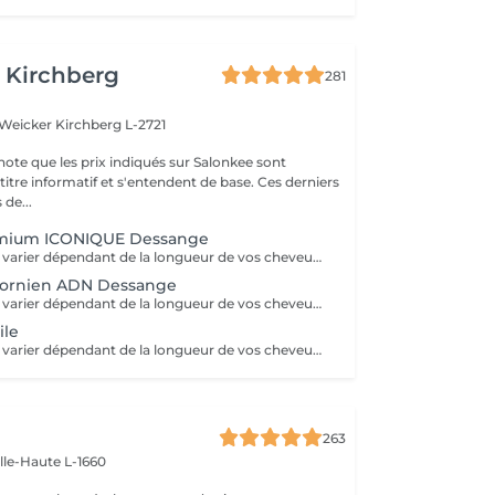
 Kirchberg
281
 Weicker
Kirchberg L-2721
note que les prix indiqués sur Salonkee sont
tre informatif et s'entendent de base. Ces derniers
 de...
emium ICONIQUE Dessange
Le tarif final peut varier dépendant de la longueur de vos cheveux ainsi que des soins et produits utilisés.
ifornien ADN Dessange
Le tarif final peut varier dépendant de la longueur de vos cheveux ainsi que des soins et produits utilisés.
ile
Le tarif final peut varier dépendant de la longueur de vos cheveux ainsi que des soins et produits utilisés.
263
ille-Haute L-1660