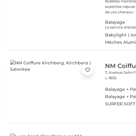
Bubbles Hairdresser L'élégance au service de votre 
expertise repose
de vos cheveux : .
Balayage
Babylight ( lo
Mèches Alumin
NM Coiffu
7, Avenue John F
L-1855
Balayage + Pat
Balayage + Pat
SURFER SOFT +