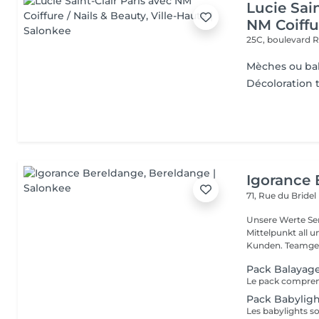
Lucie Sain
NM Coiffu
25C, boulevard 
Mèches ou ba
Décoloration 
Igorance
71, Rue du Bridel
Unsere Werte Service: Die Exzellenz im Friseurdienst steht im
Mittelpunkt all 
Kunden. Team
Pack Balayag
Pack Babylig