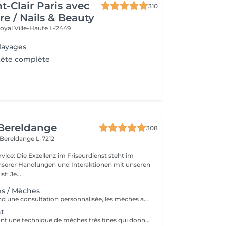
t-Clair Paris avec
310
re / Nails & Beauty
Royal
Ville-Haute L-2449
layages
tête complète
 Bereldange
308
Bereldange L-7212
unserer Handlungen und Interaktionen mit unseren
geist: Je...
es / Mèches
Le pack comprend une consultation personnalisée, les mèches avec les produits LOREAL PROFESSIONNEL, shampooing et conditionneur spécifiques REDKEN, le séchage et les produits de styling REDKEN Option Coupe : la coupe IGORANCE, ( finition sur cheveux sec), le séchage et les produits de styling REDKEN. * Tarifs à titre indicatifs à confirmer après la consultation personnalisée établit auprès de votre coiffeur/stylist/spécialiste * La direction se réserve le droit d’apporter des modifications pour le bon fonctionnement du salon
ht
Les babylights sont une technique de mèches très fines qui donne un résultat lumineux. Le pack comprend une consultation personnalisée, des babylights avec les produits LOREAL PROFESSIONNEL, shampooing et conditionneur spécifiques REDKEN, le séchage et les produits de styling REDKEN Option Coupe : la coupe IGORANCE, ( finition sur cheveux sec), le séchage et les produits de styling REDKEN. * Tarifs à titre indicatifs à confirmer après la consultation personnalisée établit auprès de votre coiffeur/stylist/spécialiste * La direction se réserve le droit d’apporter des modifications pour le bon fonctionnement du salon