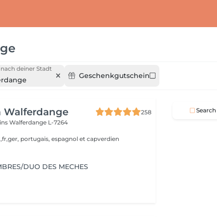
nge
nach deiner Stadt
Geschenkgutschein
erdange
a Walferdange
Search
258
ins
Walferdange L-7264
,fr,ger, portugais, espagnol et capverdien
MBRES/DUO DES MECHES