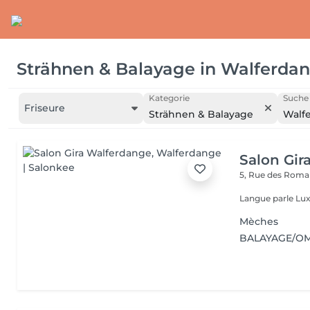
Strähnen & Balayage
in
Walferda
Kategorie
Suche 
Friseure
Strähnen & Balayage
Walf
Salon Gir
5, Rue des Roma
Langue parle Lux
Mèches
BALAYAGE/O