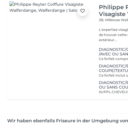
Philippe 
Visagiste
3B, Millewee
Wal
L'expertise visa
de trouver cette r
extérieur...
DIAGNOSTIC/
/AVEC OU SA
DIAGNOSTIC/B
COUPE/TEXTU
DIAGNOSTIC/B
OU SANS COU
Wir haben ebenfalls Friseure in der Umgebung vo