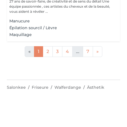
27 ans de savoir-faire, de créativité et de sens du détail Une
équipe passionnée , ces artistes du cheveux et de la beauté,
vous aident à révéler ...
Manucure
Épilation sourcil / Lèvre
Maquillage
«
1
2
3
4
...
7
»
Salonkee
Friseure
Walferdange
Ästhetik