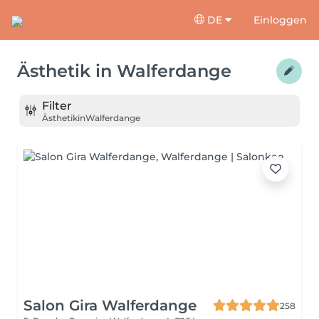
DE
Einloggen
Ästhetik
in
Walferdange
Filter
Ästhetik
in
Walferdange
Salon Gira Walferdange
258