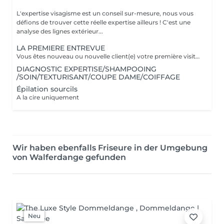
L'expertise visagisme est un conseil sur-mesure, nous vous
défions de trouver cette réelle expertise ailleurs ! C'est une
analyse des lignes extérieur...
LA PREMIERE ENTREVUE
Vous êtes nouveau ou nouvelle client(e) votre première visite est une Entrevue. (Temps 30 minutes) Cette entrevue ne comprend aucun service de réalisation, il y aura des tests de styles, de communications et du conseils. Nous apprenons à vous connaitre et nous vous conseillons sur tous vos souhaits, afin de préparer notre premier rendez-vous. Cette Entrevue, nous permettra d'avoir une approche afin de comprendre en détail vos désirs et vos envies pour votre futur coupe ou couleur. Nous élaborons ensemble nos différentes méthodes de travail autour d'un thé ou un café pour vous proposer les services adaptés en vous indiquant un devis complet afin de fixer le prochain rendez-vous pour la réalisation.
DIAGNOSTIC EXPERTISE/SHAMPOOING
/SOIN/TEXTURISANT/COUPE DAME/COIFFAGE
Épilation sourcils
A la cire uniquement
Wir haben ebenfalls Friseure in der Umgebung
von Walferdange gefunden
Neu