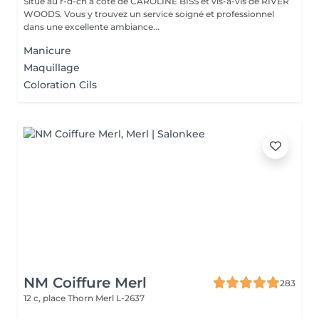
Situé au r-d-ch à côté de CAROLINE BISS et vis-â-vis de RIVER
WOODS. Vous y trouvez un service soigné et professionnel
dans une excellente ambiance...
Manicure
Maquillage
Coloration Cils
NM Coiffure Merl
283
12 c, place Thorn
Merl L-2637