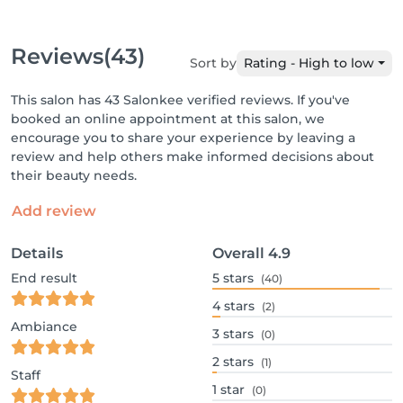
Reviews
(43)
Sort by
Rating - High to low
This salon has 43 Salonkee verified reviews. If you've
booked an online appointment at this salon, we
encourage you to share your experience by leaving a
review and help others make informed decisions about
their beauty needs.
Add review
Details
Overall
4.9
End result
5
stars
(40)
4
stars
(2)
Ambiance
3
stars
(0)
2
stars
(1)
Staff
1
star
(0)