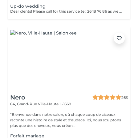
Up-do wedding
Dear clents! Please call for this service tel: 26 18 76 86 as we need to book a trial styling before the big day. Wash-blowout- pins-curls/straightincluded A test run is a must, at least a week before! (Included)
Nero
263
84, Grand-Rue
Ville-Haute L-1660
"Bienvenue dans notre salon, où chaque coup de ciseaux
raconte une histoire de style et d'audace. Ici, nous sculptons
plus que des cheveux, nous créon...
Forfait mariage