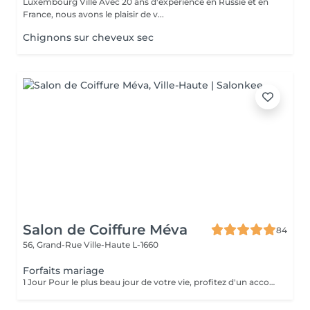
Luxembourg Villé Avec 20 ans d'expérience en Russie et en
France, nous avons le plaisir de v...
Chignons sur cheveux sec
Salon de Coiffure Méva
84
56, Grand-Rue
Ville-Haute L-1660
Forfaits mariage
1 Jour Pour le plus beau jour de votre vie, profitez d'un accompagnement sur-mesure. Notre forfait mariage comprend un essai coiffure afin de définir le style parfait, en harmonie avec votre robe et votre personnalité. Le jour J, nous réalisons une coiffure élégante et durable chignon raffiné, coiffure bohème, attaches romantiques ou brushing sophistiqué pour vous sublimer jusqu'au bout de la nuit. Sérénité, expertise et mise en beauté d'exception pour un moment inoubliable.