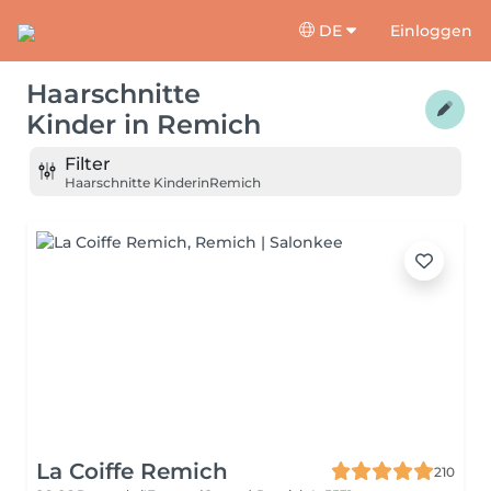
DE
Einloggen
Haarschnitte
Kinder
in
Remich
Filter
Haarschnitte Kinder
in
Remich
La Coiffe Remich
210