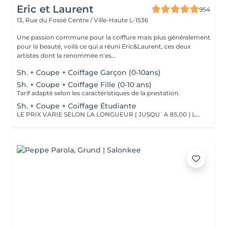
Eric et Laurent
954
13, Rue du Fossé
Centre / Ville-Haute L-1536
Une passion commune pour la coiffure mais plus généralement
pour la beauté, voilà ce qui a réuni Eric&Laurent, ces deux
artistes dont la renommée n'es...
Sh. + Coupe + Coiffage Garçon (0-10ans)
Sh. + Coupe + Coiffage Fille (0-10 ans)
Tarif adapté selon les caractéristiques de la prestation.
Sh. + Coupe + Coiffage Étudiante
LE PRIX VARIE SELON LA LONGUEUR ( JUSQU`A 85,00 ) Les remises sont valables uniquement mardi-mercredi-jeudi sur les prestations couleur, toner et balayage (-10%)