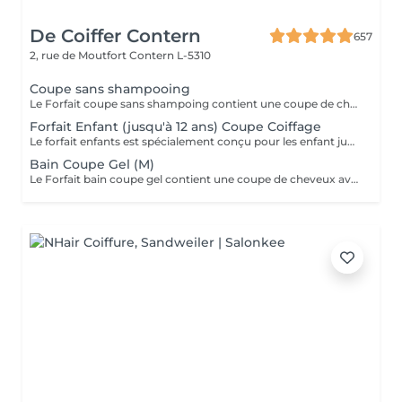
De Coiffer Contern
657
2, rue de Moutfort
Contern L-5310
Coupe sans shampooing
Le Forfait coupe sans shampoing contient une coupe de cheveux sans shampoing pour les étudiants. En cas de questions veuillez appeler au +352 26 35 02 89.
Forfait Enfant (jusqu'à 12 ans) Coupe Coiffage
Le forfait enfants est spécialement conçu pour les enfant jusqu'à l'âge de 6 ans - coupe + coiffage
Bain Coupe Gel (M)
Le Forfait bain coupe gel contient une coupe de cheveux avec shampoing et l'application d'un produit de finition (Gel, Cire, Laque, etc.) pour les étudiants. En cas de questions veuillez appeler au +352 26 35 02 89.