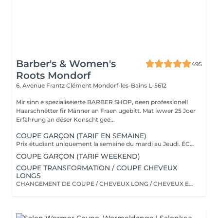
Barber's & Women's
495
Roots Mondorf
6, Avenue Frantz Clément
Mondorf-les-Bains L-5612
Mir sinn e spezialiséierte BARBER SHOP, deen professionell
Haarschnëtter fir Männer an Fraen ugebitt. Mat iwwer 25 Joer
Erfahrung an dëser Konscht gee...
COUPE GARÇON (TARIF EN SEMAINE)
Prix étudiant uniquement la semaine du mardi au Jeudi. ÉCOLIER (4-12 ans) 33 euros ( mardi au jeudi ) ÉTUDIANT ( 13-18 ans) 37 euros ( mardi au jeudi ) ******* Dégradé à Blanc/Taper fade ect ..... Prix unique à 45 euros de 4 à 18 ans******* Le VENDREDI et SAMEDI, les prix Adultes seront appliqués. Merci de votre compréhension.
COUPE GARÇON (TARIF WEEKEND)
COUPE TRANSFORMATION / COUPE CHEVEUX
LONGS
CHANGEMENT DE COUPE / CHEVEUX LONG / CHEVEUX EPAIS