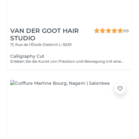
VAN DER GOOT HAIR
513
STUDIO
17, Rue de l'Étoile
Diekirch L-9229
Calligraphy Cut
Erleben Sie die Kunst von Präzision und Bewegung mit einem Calligraphy Cut. Durch eine einzigartige Technik mit einer speziell angewinkelten Klinge wird jede Strähne so geschnitten, dass weiche, fließende Stufen entstehen und natürliches Volumen, Struktur und eine mühelose Form erhalten. Ideal, um Fülle zu verstärken, das Gesicht sanft zu umrahmen und dem Haar ein leichtes, luftiges Gefühl zu verleihen. Das Ergebnis ist ein moderner, dynamischer und perfekt ausgearbeiteter Look.