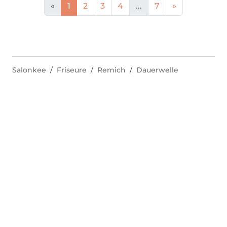
«
1
2
3
4
...
7
»
Salonkee
Friseure
Remich
Dauerwelle