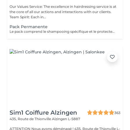
Our Values Service: The excellence in hairdressing service is at
the core of all our actions and interactions with our clients.
Team Spirit: Each in...
Pack Permanente
Le pack comprend le shampooing spécifique et le protecteur REDKEN , la permanente avec les produits LOREAL PROFESSIONNEL , le conditionneur REDKEN , le séchage et les produits de styling REDKEN Option Coupe : la coupe IGORANCE (finition sur cheveux secs), le séchage et les produits de styling REDKEN. * Tarifs à titre indicatifs à confirmer après la consultation personnalisée établit auprès de votre coiffeur/stylist/spécialiste * La direction se réserve le droit d’apporter des modifications pour le bon fonctionnement du salon
Sim1 Coiffure Alzingen
363
435, Route de Thionville
Alzingen L-5887
ATTENTION Nous avons déménagé ! 435, Route de Thionville L-