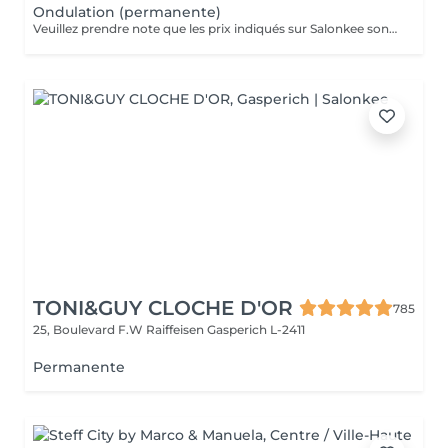
Ondulation (permanente)
Veuillez prendre note que les prix indiqués sur Salonkee sont communiqués à titre informatif et s'entendent de base. Ces derniers sont susceptibles de varier selon le diagnostic réalisé à votre arrivée au salon et l'expertise du professionnel à qui vous confiez votre beauté. Dans tous les cas, un devis précis vous sera proposé et toutes réalisations de prestations seront effectuées avec votre accord. Un grand merci d'avance pour votre compréhension. Au plaisir de vous recevoir très vite.
TONI&GUY CLOCHE D'OR
785
25, Boulevard F.W Raiffeisen
Gasperich L-2411
Permanente