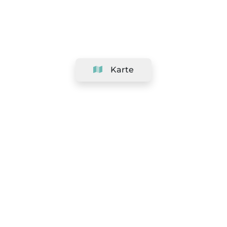
Karte
Unternehmen
Support
Team
&
Jobs
Ihr Geschäft hinzufügen
Rechtlich