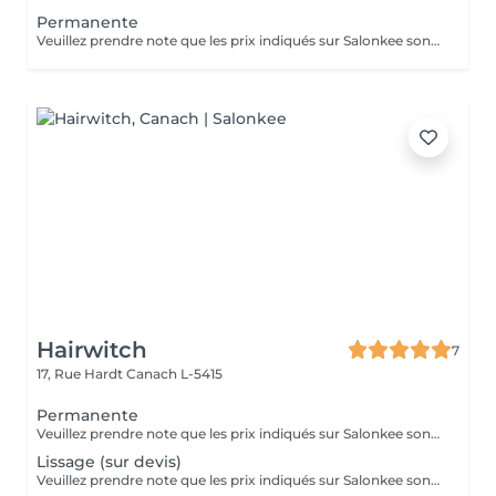
Permanente
Veuillez prendre note que les prix indiqués sur Salonkee sont communiqués à titre informatif et s'entendent de base. Ces derniers sont susceptibles de varier selon le diagnostic réalisé à votre arrivée au salon et l'expertise du professionnel à qui vous confiez votre beauté. Dans tous les cas, un devis précis vous sera proposé et toutes réalisations de prestations seront effectuées avec votre accord. Un grand merci d'avance pour votre compréhension. Au plaisir de vous recevoir très vite.
Hairwitch
7
17, Rue Hardt
Canach L-5415
Permanente
Veuillez prendre note que les prix indiqués sur Salonkee sont communiqués à titre informatif et s'entendent de base. Ces derniers sont susceptibles de varier selon le diagnostic réalisé à votre arrivée au salon et l'expertise du professionnel à qui vous confiez votre beauté. Dans tous les cas, un devis précis vous sera proposé et toutes réalisations de prestations seront effectuées avec votre accord. Un grand merci d'avance pour votre compréhension. Au plaisir de vous recevoir très vite.
Lissage (sur devis)
Veuillez prendre note que les prix indiqués sur Salonkee sont communiqués à titre informatif et s'entendent de base. Ces derniers sont susceptibles de varier selon le diagnostic réalisé à votre arrivée au salon et l'expertise du professionnel à qui vous confiez votre beauté. Dans tous les cas, un devis précis vous sera proposé et toutes réalisations de prestations seront effectuées avec votre accord. Un grand merci d'avance pour votre compréhension. Au plaisir de vous recevoir très vite.