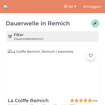
DE
Einloggen
Dauerwelle
in
Remich
Filter
Dauerwelle
in
Remich
La Coiffe Remich
206