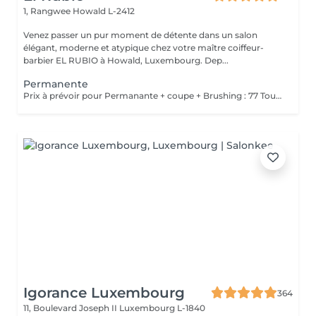
1, Rangwee
Howald L-2412
Venez passer un pur moment de détente dans un salon
élégant, moderne et atypique chez votre maître coiffeur-
barbier EL RUBIO à Howald, Luxembourg. Dep...
Permanente
Prix à prévoir pour Permanante + coupe + Brushing : 77 Tous ces produits sont compris dans le prix : Mousse, Laque, Gel, Soin démêlant, Shampoing spécifique. Tous les produits que nous utilisons sont des produits de qualité professionnelle.
Igorance Luxembourg
364
11, Boulevard Joseph II
Luxembourg L-1840