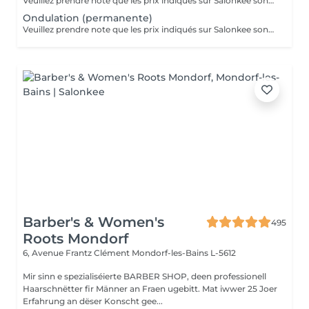
Veuillez prendre note que les prix indiqués sur Salonkee sont communiqués à titre informatif et s'entendent de base. Ces derniers sont susceptibles de varier selon le diagnostic réalisé à votre arrivée au salon et l'expertise du professionnel à qui vous confiez votre beauté. Dans tous les cas, un devis précis vous sera proposé et toutes réalisations de prestations seront effectuées avec votre accord. Un grand merci d'avance pour votre compréhension. Au plaisir de vous recevoir très vite.
Ondulation (permanente)
Veuillez prendre note que les prix indiqués sur Salonkee sont communiqués à titre informatif et s'entendent de base. Ces derniers sont susceptibles de varier selon le diagnostic réalisé à votre arrivée au salon et l'expertise du professionnel à qui vous confiez votre beauté. Dans tous les cas, un devis précis vous sera proposé et toutes réalisations de prestations seront effectuées avec votre accord. Un grand merci d'avance pour votre compréhension. Au plaisir de vous recevoir très vite.
Barber's & Women's
495
Roots Mondorf
6, Avenue Frantz Clément
Mondorf-les-Bains L-5612
Mir sinn e spezialiséierte BARBER SHOP, deen professionell
Haarschnëtter fir Männer an Fraen ugebitt. Mat iwwer 25 Joer
Erfahrung an dëser Konscht gee...