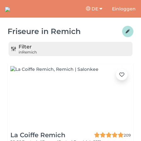
DE
Einloggen
Friseure
in
Remich
Filter
in
Remich
La Coiffe Remich
209