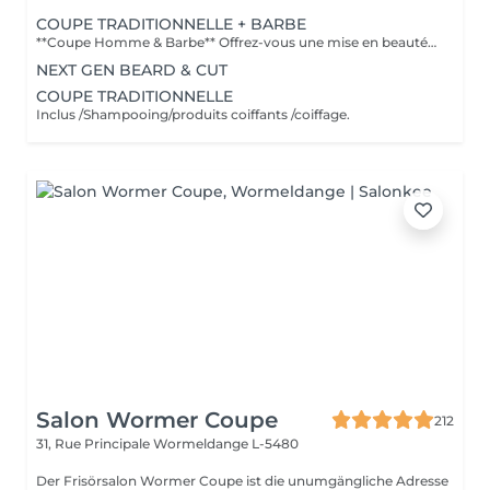
COUPE TRADITIONNELLE + BARBE
**Coupe Homme & Barbe** Offrez-vous une mise en beauté complète avec notre service **Coupe Homme & Barbe**, conçu pour les hommes qui souhaitent un style parfaitement maîtrisé de la tête à la barbe. La prestation débute par une **consultation personnalisée** afin de définir la coupe et la forme de barbe qui mettront le mieux en valeur votre visage. Nos experts réalisent ensuite une **coupe de cheveux précise et structurée**, suivie d'un **travail minutieux de la barbe** : taille, définition des contours et mise en forme pour un rendu propre et harmonieux. Le service se termine par un **coiffage professionnel et une finition barbe soignée** pour un résultat net, élégant et durable. L'alliance parfaite entre coupe et barbe pour un look soigné, moderne et parfaitement équilibré.
NEXT GEN BEARD & CUT
COUPE TRADITIONNELLE
Inclus /Shampooing/produits coiffants /coiffage.
Salon Wormer Coupe
212
31, Rue Principale
Wormeldange L-5480
Der Frisörsalon Wormer Coupe ist die unumgängliche Adresse