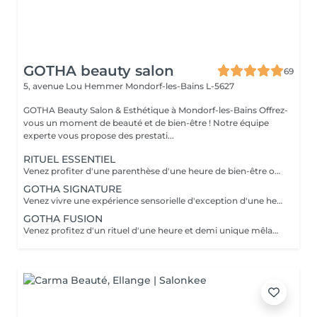
GOTHA beauty salon
69
5, avenue Lou Hemmer
Mondorf-les-Bains L-5627
GOTHA Beauty Salon & Esthétique à Mondorf-les-Bains Offrez-
vous un moment de beauté et de bien-être ! Notre équipe
experte vous propose des prestati...
RITUEL ESSENTIEL
Venez profiter d'une parenthèse d'une heure de bien-être où cuir chevelu et cheveux sont sublimés grâce à des soins personnalisés. Laissez-vous guider dans une première immersion douce et profondément relaxante.
GOTHA SIGNATURE
Venez vivre une expérience sensorielle d'exception d'une heure et demi, où chaque geste vous enveloppe dans un lâcher-prise absolu. Laissez-vous porter par un rituel profond, alliant détente, raffinement et évasion.
GOTHA FUSION
Venez profitez d'un rituel d'une heure et demi unique mêlant head spa et soin du visage pour une harmonie parfaite entre éclat et relaxation. Laissez-vous transporter dans une expérience enveloppante, où le corps et l'esprit se relâchent pleinement.