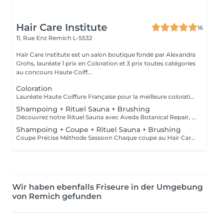
Hair Care Institute
16
11, Rue Enz
Remich L-5532
Hair Care Institute est un salon boutique fondé par Alexandra
Grohs, lauréate 1 prix en Coloration et 3 prix toutes catégories
au concours Haute Coiff...
Coloration
Lauréate Haute Coiffure Française pour la meilleure coloration, Alexandra Grohs mélange et applique personnellement les couleurs professionnelles Aveda. Les couleurs Aveda sont un système exclusif en salon, à base de plantes, qui nous permet de créer des formules de couleur entièrement personnalisées pour chaque client, et non des couleurs prémélangées ou en boîte. Chaque nuance est mélangée à la main, combinant pigments de base, tons et modificateurs pour obtenir exactement le résultat souhaité. Les couleurs Aveda sont en moyenne 96% d'origine naturelle, vegan, et enrichies de conditionneurs botaniques qui nourrissent les cheveux pendant le processus, les laissant plus doux, plus brillants et en meilleure santé. Coloration permanente - Nuance durable avec profondeur et tonalité véritables - Couverture complète pour des résultats durables Coloration demi-permanente - Couleur plus douce qui sublime le ton et s'estompe progressivement - Idéale pour rafraîchir les tons existants, ajouter de la dimension ou camoufler les cheveux gris - Apporte brillance et soin sans engagement permanent
Shampoing + Rituel Sauna + Brushing
Découvrez notre Rituel Sauna avec Aveda Botanical Repair, Nutriplenish ou Scalp Solutions. Grâce à un sauna capillaire à ozone actif, la chaleur et la vapeur ouvrent la cuticule du cheveu et optimisent l'absorption des ingrédients nourrissants, laissant les cheveux plus forts, plus doux et lumineux. - Botanical Repair Répare et renforce les cheveux abîmés - Nutriplenish Hydratation profonde et douceur - Scalp Solutions Équilibre et revitalise le cuir chevelu
Shampoing + Coupe + Rituel Sauna + Brushing
Coupe Précise Méthode Sassoon Chaque coupe au Hair Care Institute est réalisée selon les principes de coupe Sassoon, combinant précision géométrique et structure. En utilisant des carrés, triangles et arcs, nous créons des formes équilibrées, un mouvement naturel et des dégradés harmonieux, adaptés à la texture de vos cheveux et à la forme de votre visage. Rituel Sauna avec les soins Aveda Découvrez notre Rituel Sauna avec Aveda Botanical Repair, Nutriplenish ou Scalp Solutions. Grâce à un sauna capillaire à ozone actif, la chaleur et la vapeur ouvrent la cuticule et favorisent l'absorption des ingrédients nourrissants, laissant les cheveux plus forts, plus doux et lumineux. - Botanical Repair Répare et renforce les cheveux abîmés - Nutriplenish Hydratation profonde et douceur - Scalp Solutions Équilibre et revitalise le cuir chevelu
Wir haben ebenfalls Friseure in der Umgebung
von Remich gefunden