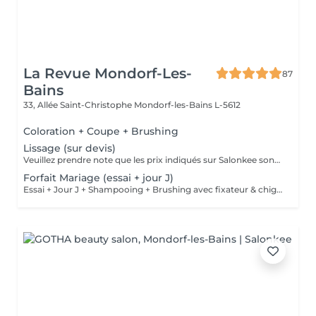
La Revue Mondorf-Les-
87
Bains
33, Allée Saint-Christophe
Mondorf-les-Bains L-5612
Coloration + Coupe + Brushing
Lissage (sur devis)
Veuillez prendre note que les prix indiqués sur Salonkee sont communiqués à titre informatif et s'entendent de base. Ces derniers sont susceptibles de varier selon le diagnostic réalisé à votre arrivée au salon et l'expertise du professionnel à qui vous confiez votre beauté. Dans tous les cas, un devis précis vous sera proposé et toutes réalisations de prestations seront effectuées avec votre accord. Un grand merci d'avance pour votre compréhension. Au plaisir de vous recevoir très vite.
Forfait Mariage (essai + jour J)
Essai + Jour J + Shampooing + Brushing avec fixateur & chignon