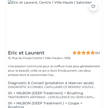
Eric et Laurent
953
13, Rue du Fossé
Centre / Ville-Haute L-1536
Une passion commune pour la coiffure mais plus généralement
pour la beauté, voilà ce qui a réuni Eric&Laurent, ces deux
artistes dont la renommée n'es...
Diagnostic & Conseil (prestation à réserver seule)
DIAGNOSTIC & CONSEIL CAPILLAIRE CE RENDEZ-VOUS EST EXCLUSIVEMENT RÉSERVÉ À UNE PREMIÈRE RENCONTRE AVEC NOTRE EXPERT CAPILLAIRE AFIN DE RÉALISER UN DIAGNOSTIC PERSONNALISÉ DE VOS CHEVEUX ET DE VOTRE CUIR CHEVELU. CETTE CONSULTATION DOIT ÊTRE RÉSERVÉE SEULE ET NE PEUT ÊTRE ASSOCIÉE À AUCUNE AUTRE PRESTATION OU RÉSERVATION. À L'ISSUE DE CET ÉCHANGE, UN ACCOMPAGNEMENT ET DES RECOMMANDATIONS ADAPTÉS À VOS BESOINS POURRONT VOUS ÊTRE PROPOSÉS. Diagnostic & Conseil Capillaire Prenez un moment privilégié pour échanger autour de vos cheveux, de vos envies et de vos habitudes. Lors de ce rendez-vous, nous réalisons un diagnostic personnalisé du cuir chevelu et de la fibre capillaire, nous vous orientons vers les coupes, couleurs et traitements les plus adaptés à votre image, à votre routine et à la beauté naturelle de vos cheveux. Nous vous apportons également des conseils personnalisés sur l'entretien à la maison ainsi que sur les produits les plus adaptés à vos besoins pour prolonger les résultats et préserver la beauté de vos cheveux au quotidien. Ce moment permet aussi de répondre à toutes vos questions et de construire ensemble un résultat entièrement sur mesure.
Sh + MILBON (DEEP Treatment) + Brushing
TRAITEMENTS JAPONAIS – L’EXCELLENCE DU SOIN CAPILLAIRE Découvrez un univers de soins capillaires japonais haut de gamme, reconnus pour leur technologie avancée et leurs résultats exceptionnels. Des traitements sur-mesure conçus pour répondre aux besoins spécifiques de chaque chevelure : hydratation, réparation, discipline, cuir chevelu ou nutrition . Chaque traitement agit au cœur de la fibre capillaire pour révéler des cheveux visiblement plus sains, brillants et soyeux. -Nos différentes lignes de traitements : SMOOTH (Collagène) Pour les cheveux emmêlés, ternes ou difficiles à coiffer. • Démêle instantanément • Lisse la fibre capillaire • Apporte douceur et brillance • Toucher léger et soyeux REPAIR (CMADK / Kératine) Pour les cheveux sensibilisés, cassants ou très abîmés. • Répare intensément • Renforce la structure interne du cheveu • Reconstruit la fibre en profondeur • Redonne force et élasticité ANTI-FRIZZ (Céramides / 18-MEA) Pour les cheveux indisciplinés, sensibilisés à l’humidité. • Contrôle les frisottis • Réduit le volume excessif • Protège de l’humidité • Facilite le coiffage • Apporte souplesse et brillance SCALP (Hyaluron / Agents Purifiants) Pour rééquilibrer et purifier le cuir chevelu. Idéal en cas de démangeaisons, pellicules, sécheresse ou excès de sébum. • Apaise le cuir chevelu • Purifie en douceur • Rééquilibre la barrière protectrice naturelle • Favorise un environnement sain pour la pousse Veuillez noter : les tarifs peuvent varier selon la longueur des cheveux, la quantité de produit nécessaire et la complexité de la prestation. Supplément possible à partir de +15€. Pour toute demande spécifique, merci de nous contacter.
Sh + MILBON (DEEP Treatment ) + Coupe +
Brushing