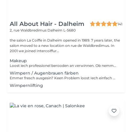
All About Hair - Dalheim
141
2, rue Waldbredimus
Dalheim L-5680
the salon La Coiffe in Dalheim opened in 1989. 7 years later, the
salon moved to a new location on rue de Waldbredimus. In
2001 we joined Intercoiffur...
Makeup
Loost iech professionel berooden an verwinnen. Ob nemmen e klengen Alldags Look oder dach mei stark vir owes op den Tour?
Wimpern / Augenbrauen färben
Emmer fresch ausgesin? Keen Problem loost Iech einfach mol d Wimpern an Aaperhoer fierwen
Wimpernlifting