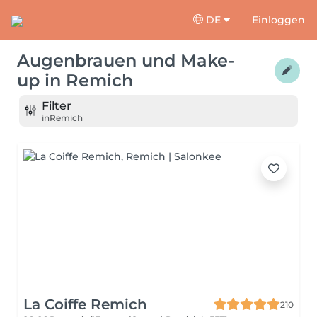
DE
Einloggen
Augenbrauen und Make-
up
in
Remich
Filter
in
Remich
La Coiffe Remich
210