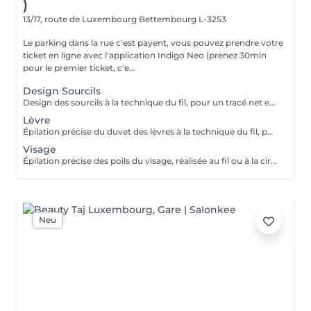
)
13/17, route de Luxembourg
Bettembourg L-3253
Le parking dans la rue c'est payent, vous pouvez prendre votre
ticket en ligne avec l'application Indigo Neo (prenez 30min
pour le premier ticket, c'e...
Design Sourcils
Design des sourcils à la technique du fil, pour un tracé net et harmonieux. Le service comprend la définition de la forme adaptée à votre visage, pour un résultat naturel et parfaitement structuré.
Lèvre
Épilation précise du duvet des lèvres à la technique du fil, pour un contour net et lisse. Le service assure un résultat délicat, confortable et parfaitement soigné.
Visage
Épilation précise des poils du visage, réalisée au fil ou à la cire, pour un teint net et lisse. Le service inclut la préparation et le soin de la peau, assurant un résultat confortable, soigné et durable.
Neu