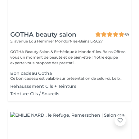
GOTHA beauty salon
69
5, avenue Lou Hemmer
Mondorf-les-Bains L-5627
GOTHA Beauty Salon & Esthétique à Mondorf-les-Bains Offrez-
vous un moment de beauté et de bien-être ! Notre équipe
experte vous propose des prestati...
Bon cadeau Gotha
Ce bon cadeau est valable sur présentation de celui-ci. Le bénéficiaire pourra librement choisir les prestations de son choix, selon ses envies et ses besoins, dans la limite du montant indiqué. Les bons cadeaux sont valables pendant une durée d’un an à compter de leur date d’émission. Pour les entreprises et les professionnels, nous proposons également des bons cadeaux personnalisés, préparés sur demande et disponibles au retrait directement au salon.
Rehaussement Cils + Teinture
Teinture Cils / Sourcils