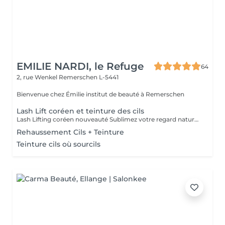
EMILIE NARDI, le Refuge
64
2, rue Wenkel
Remerschen L-5441
Bienvenue chez Émilie institut de beauté à Remerschen
Lash Lift coréen et teinture des cils
Lash Lifting coréen nouveauté Sublimez votre regard naturellement grâce à cette technique innovante inspirée de la beauté coréenne. Les cils sont délicatement rehaussés dès la racine puis teintés pour intensifier le regard et révéler toute leur beauté. Regard plus ouvert et lumineux Effet de cils visiblement plus longs Teinture incluse pour un effet plus intense Apporte du volume et de la densité Résultat naturel et élégant Sans extensions ni entretien contraignant Tenue jusqu'à 6 à 8 semaines Idéal pour celles qui souhaitent un regard frais, sophistiqué et parfaitement mis en valeur dès le réveil, sans mascara. Durée : 1h15
Rehaussement Cils + Teinture
Teinture cils où sourcils