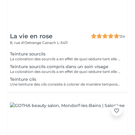
La vie en rose
124
8, rue d‘Oetrange
Canach L-5411
Teinture sourcils
La coloration des sourcils a en effet de quoi séduire tant elle met les yeux en valeur : elle permet, avec un temps de pose très court, de définir une jolie ligne et de créer une impression de sourcils fournis, à la couleur intense, le tout pour une tenue d'environ trois semaines.
Teinture sourcils compris dans un soin visage
La coloration des sourcils a en effet de quoi séduire tant elle met les yeux en valeur : elle permet, avec un temps de pose très court, de définir une jolie ligne et de créer une impression de sourcils fournis, à la couleur intense, le tout pour une tenue d'environ trois semaines.
Teinture cils
Une teinture des cils consiste à colorer de manière temporaire, entre 3 semaines à un mois, les cils tout en les gainant afin de faire ressortir leur couleur sans utiliser de maquillage. (Une teinture pour les cils ne peut cependant pas reproduire les effets d un mascara volume ou ayant pour but d allonger les cils. Dans ce cas, il est recommandé d appliquer du mascara sur les cils par-dessus la teinture pour les cils.)