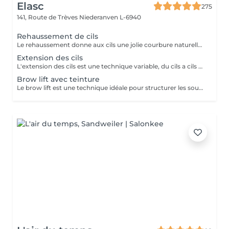
Elasc
275
141, Route de Trèves
Niederanven L-6940
Rehaussement de cils
Le rehaussement donne aux cils une jolie courbure naturelle afin d'ouvrir le regard. La kératine apporte aux cils résistance, solidité et vitalité. Misencil est une gamme de produits spécifique pour le contour de l'oeil. Tenue : environ 5 semaines.
Extension des cils
L'extension des cils est une technique variable, du cils a cils pour un effect très discret. Le 2D un effect naturel mais plus dense et le 3D va donner un effect volume. Nous proposons après chaque pose complète au deuxième rendez-vous de faire un remplissage par contre a votre troisième passage de faire une dépose suivi d'une pose complète afin de ne pas abîmer vos cils et d'avoir toujours un résultat parfait. Pour celle encore hésitante ou ayant peur d'être allergique on vous propose de réserver un entretien préalable afin d'en discuter ensemble et de vous mettre quel que cils pour que vous puissiez voir comment vous réagissez.
Brow lift avec teinture
Le brow lift est une technique idéale pour structurer les sourcils ainsi que pour les rendre plus volumineux. Tenue : environ 5 semaines.