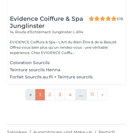
Evidence Coiffure & Spa
578
Junglinster
14, Route d‘Echternach
Junglinster L-6114
EVIDENCE Coiffure & Spa - L'Art du Bien-Être & de la Beauté
Offrez-vous bien plus qu'un rendez-vous : une véritable
expérience. Chez EVIDENCE Coiffu...
Coloration Sourcils
Teinture sourcils Henna
Forfait Sourcils au fil + Teinture sourcils
«
1
2
3
4
...
11
»
Salonkee
Augenbrauen und Make-up
Remich