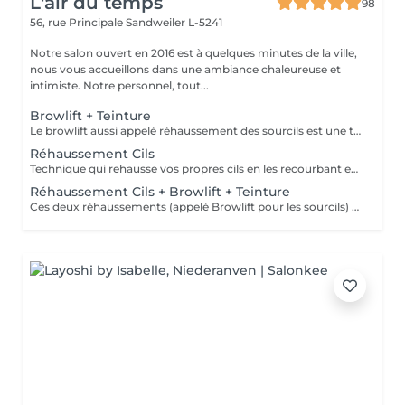
L'air du temps
98
56, rue Principale
Sandweiler L-5241
Notre salon ouvert en 2016 est à quelques minutes de la ville,
nous vous accueillons dans une ambiance chaleureuse et
intimiste. Notre personnel, tout...
Browlift + Teinture
Le browlift aussi appelé réhaussement des sourcils est une technique pour discipliner les poils parfois broussailleux des sourcils, les rehausser et leur donner une jolie forme, il inclut d'office une teinture. C'est une dernière tendance dans la beauté du regard. Peut être associé à un réhaussement des cils pour un résultat plus spectaculaire. Tenue environ 4 semaines. Il est nécessaire d'avoir des sourcils fournis et ne pas avoir fait une teinture de ceux-ci dans les semaines précédentes.
Réhaussement Cils
Technique qui rehausse vos propres cils en les recourbant et en leur donnant une apparence allongée. Vous donnera un regard agrandi. Tenue 2 à 3 mois. La teinture est vivement recommandée pour obtenir un meilleur résultat, un regard plus intense. La kératine est un soin pour, hydrater, nourrir et fortifier les cils. Il faut garder les yeux fermés pendant le traitement. Ne pas venir avec de mascara ce jour de préférence. Pour un regard encore plus spectaculaire vous pouvez combiner avec le réhaussement de sourcils, appelé Browlift.
Réhaussement Cils + Browlift + Teinture
Ces deux réhaussements (appelé Browlift pour les sourcils) vous donneront un look différent, votre regard sera doublement embelli. Vos sourcils doivent contenir assez de poils pour cette technique. Tenue 2-3 mois. Remarque: ne pas porter de mascara le jour du soin de préférence; pas de teinture de sourcils les 3 mois avant.