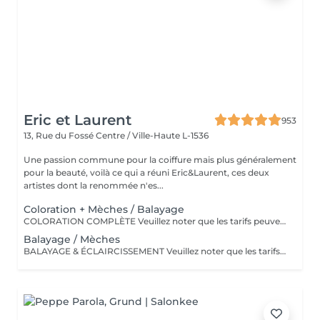
Eric et Laurent
953
13, Rue du Fossé
Centre / Ville-Haute L-1536
Une passion commune pour la coiffure mais plus généralement
pour la beauté, voilà ce qui a réuni Eric&Laurent, ces deux
artistes dont la renommée n'es...
Coloration + Mèches / Balayage
COLORATION COMPLÈTE Veuillez noter que les tarifs peuvent varier en fonction de la longueur des cheveux, de leur densité, de la quantité de produit nécessaire ainsi que de la complexité de la prestation. COLOR.ME by KEVIN.MURPHY Découvrez une expérience de coloration haut de gamme avec COLOR.ME by KEVIN.MURPHY, une gamme de coloration professionnelle alliant performance, innovation et respect de la fibre capillaire. Les avantages : Formule sans ammoniaque, sans PPD et sans parabène Enrichie en miel, beurre de karité et grenade pour nourrir et protéger les cheveux Jusqu'à 100 % de couverture des cheveux blancs Couleur intense, lumineuse et durable Respect optimal de la fibre capillaire et du cuir chevelu Cheveux visiblement plus doux, brillants et éclatants de santé Formule cruelty-free, développée dans le respect du bien-être animal Une expérience de coloration premium qui associe l'excellence de la couleur à des actifs de soin performants, pour un résultat sur mesure, éclatant et naturellement sophistiqué.
Balayage / Mèches
BALAYAGE & ÉCLAIRCISSEMENT Veuillez noter que les tarifs peuvent varier en fonction de la longueur et de la densité des cheveux, de la quantité de produit nécessaire ainsi que de la complexité de la prestation. UNE LUMIÈRE SUR MESURE Apportez éclat, profondeur et dimension à votre chevelure grâce à nos techniques d'éclaircissement personnalisées. Chaque réalisation est pensée pour sublimer votre couleur naturelle et créer un résultat harmonieux, lumineux et parfaitement adapté à votre style.