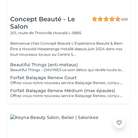
Concept Beauté - Le
450
Salon
201, route de Thionville
Howald L-5885
Bienvenue chez Concept Beauté L'Expérience Beauté & Bien-
Être à Howald Hesperange Installé depuis juin 2024 dans nos
tout nouveaux locaux au Centre S...
Beautiful Things (anti-métaux)
Beautiful Things – DAVINES Le soin détox qui révèle toute la beauté de vos cheveux. Le soin Beautiful Things de DAVINES est un traitement professionnel spécialement conçu pour les cheveux poreux, sensibilisés ou ayant subi des services techniques (coloration, mèches, balayage...). Ses bienfaits : ✨ Neutralise les métaux présents dans la fibre capillaire et déposés par l'eau. 🎨 Préserve l'éclat et prolonge la tenue de la couleur. 💪 Renforce et améliore la qualité de la fibre capillaire. 🌿 Réduit la porosité pour un cheveu plus uniforme. 🌟 Apporte douceur, brillance et une meilleure résistance aux agressions. Idéal pour : ✔ Les cheveux colorés. ✔ Les cheveux méchés ou décolorés. ✔ Les cheveux poreux, sensibilisés ou fragilisés. ✔ Préparer le cheveu avant une coloration ou prolonger les résultats après un service technique. Le résultat : Des cheveux plus sains, plus forts, une couleur plus lumineuse et durable, et une fibre visiblement transformée dès la première application. Ce soin est particulièrement recommandé pour toutes les clientes qui réalisent régulièrement des colorations ou des mèches et qui souhaitent préserver la beauté et la santé de leurs cheveux sur le long terme.
Forfait Balayage Renew Court
Offrez-vous notre nouveau service Balayage Renew, conçu pour vous sublimer . -Diagnostic personnalisé : Nos experts analysent votre type de cheveux, votre couleur et vos besoins spécifiques. -Technique de balayage sur mesure : Nous appliquons un balayage adapté à votre chevelure pour un résultat naturel, lumineux et sur-mesure, en parfaite harmonie avec votre teint et vos préférences. -Reconstruction profonde : Après la coloration, vos cheveux profitent d'un soin de reconstruction intense pour renforcer et hydrater chaque mèche, redonnant souplesse et brillance à votre chevelure. -Coupe et coiffage personnalisés : Une coupe et un coiffage final et à votre style, viennent sublimer votre nouveau look. -Conseils de routine à domicile "Le tarif peut faire l'objet d'un supplément personnalisé en fonction de la technique, du temps nécessaire, de la longueur et de l'épaisseur des cheveux. Un devis précis vous sera proposé lors du diagnostic en début de rendez-vous."
Forfait Balayage Renew Médium (max épaules)
Offrez-vous notre nouveau service Balayage Renew, conçu pour vous sublimer . -Diagnostic personnalisé : Nos experts analysent votre type de cheveux, votre couleur et vos besoins spécifiques. -Technique de balayage sur mesure : Nous appliquons un balayage adapté à votre chevelure pour un résultat naturel, lumineux et sur-mesure, en parfaite harmonie avec votre teint et vos préférences. -Reconstruction profonde : Après la coloration, vos cheveux profitent d'un soin de reconstruction intense pour renforcer et hydrater chaque mèche, redonnant souplesse et brillance à votre chevelure. -Coupe et coiffage personnalisés : Une coupe et un coiffage final et à votre style, viennent sublimer votre nouveau look. -Conseils de routine à domicile "Le tarif peut faire l'objet d'un supplément personnalisé en fonction de la technique, du temps nécessaire, de la longueur et de l'épaisseur des cheveux. Un devis précis vous sera proposé lors du diagnostic en début de rendez-vous."