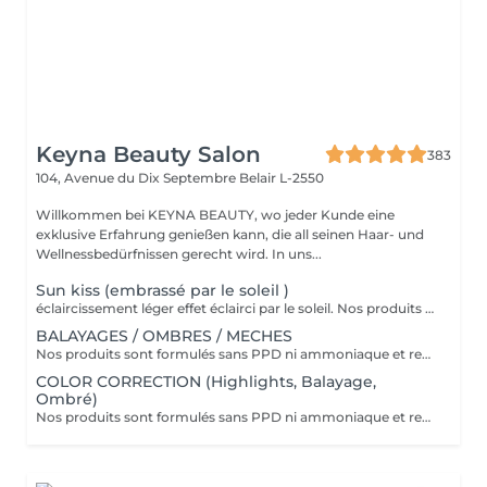
Keyna Beauty Salon
383
104, Avenue du Dix Septembre
Belair L-2550
Willkommen bei KEYNA BEAUTY, wo jeder Kunde eine
exklusive Erfahrung genießen kann, die all seinen Haar- und
Wellnessbedürfnissen gerecht wird. In uns...
Sun kiss (embrassé par le soleil )
éclaircissement léger effet éclairci par le soleil. Nos produits sont formulés sans PPD ni ammoniaque et renferment des ingrédients d'origine naturelle comme l'aloe vera, le miel, le beurre de karité et la grenade. VEUILLEZ SÉLECTIONNER LE COIFFAGE PAR LA SUITE DE VOTRE RÉSERVATION SVP
BALAYAGES / OMBRES / MECHES
Nos produits sont formulés sans PPD ni ammoniaque et renferment des ingrédients d'origine naturelle comme l'aloe vera, le miel, le beurre de karité et la grenade. VEUILLEZ SÉLECTIONNER LE COIFFAGE PAR LA SUITE DE VOTRE RÉSERVATION SVP
COLOR CORRECTION (Highlights, Balayage,
Ombré)
Nos produits sont formulés sans PPD ni ammoniaque et renferment des ingrédients d'origine naturelle comme l'aloe vera, le miel, le beurre de karité et la grenade. VEUILLEZ SÉLECTIONNER LE COIFFAGE PAR LA SUITE DE VOTRE RÉSERVATION SVP