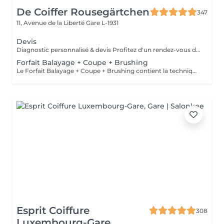
De Coiffer Rousegärtchen
347
11, Avenue de la Liberté
Gare L-1931
Devis
Diagnostic personnalisé & devis Profitez d'un rendez-vous dédié pour échanger sur votre projet, recevoir des conseils personnalisés et obtenir un devis sur mesure. Le montant du rendez-vous sera déduit lors de la réalisation de votre prestation.
Forfait Balayage + Coupe + Brushing
Le Forfait Balayage + Coupe + Brushing contient la technique Balayage, un coulage (pour donner le bon reflet au Balayage), Olaplex, une Coupe et un Brushing. Dépendant de la quantité de produit utilisée ou de la longueur des cheveux, le prix peut varier. En cas de questions veuillez appeler au +352 26 35 02 89.
Esprit Coiffure
308
Luxembourg-Gare