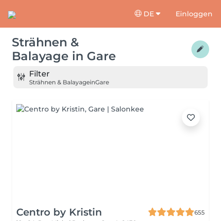
DE
Einloggen
Strähnen &
Balayage
in
Gare
Filter
Strähnen & Balayage
in
Gare
Centro by Kristin
655