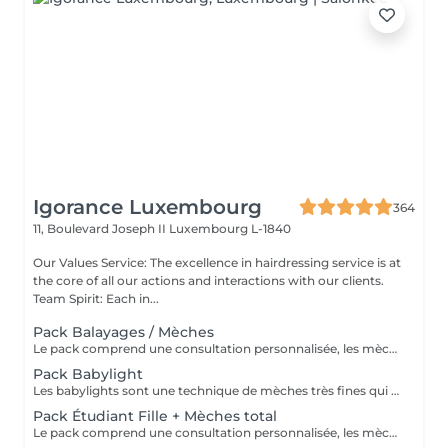
Igorance Luxembourg
364
11, Boulevard Joseph II
Luxembourg L-1840
Our Values Service: The excellence in hairdressing service is at
the core of all our actions and interactions with our clients.
Team Spirit: Each in...
Pack Balayages / Mèches
Le pack comprend une consultation personnalisée, les mèches avec les produits LOREAL PROFESSIONNEL, shampooing et conditionneur spécifiques REDKEN, le séchage et les produits de styling REDKEN Option Coupe : la coupe IGORANCE, ( finition sur cheveux sec), le séchage et les produits de styling REDKEN. * Tarifs à titre indicatifs à confirmer après la consultation personnalisée établit auprès de votre coiffeur/stylist/spécialiste * La direction se réserve le droit d’apporter des modifications pour le bon fonctionnement du salon
Pack Babylight
Les babylights sont une technique de mèches très fines qui donne un résultat lumineux. Le pack comprend une consultation personnalisée, des babylights avec les produits LOREAL PROFESSIONNEL, shampooing et conditionneur spécifiques REDKEN, le séchage et les produits de styling REDKEN Option Coupe : la coupe IGORANCE, ( finition sur cheveux sec), le séchage et les produits de styling REDKEN. * Tarifs à titre indicatifs à confirmer après la consultation personnalisée établit auprès de votre coiffeur/stylist/spécialiste * La direction se réserve le droit d’apporter des modifications pour le bon fonctionnement du salon
Pack Étudiant Fille + Mèches total
Le pack comprend une consultation personnalisée, les mèches avec les produits LOREAL PROFESSIONNEL, shampooing et conditionneur spécifiques REDKEN, la coupe IGORANCE, ( finition sur cheveux sec), le séchage et les produits de styling REDKEN. * Tarifs à titre indicatifs à confirmer après la consultation personnalisée établit auprès de votre coiffeur/stylist/spécialiste * La direction se réserve le droit d’apporter des modifications pour le bon fonctionnement du salon