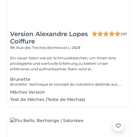
Version Alexandre Lopes
297
Coiffure
99, Rue des Trevires
Bonnevoie L-2628
Ein neuer Salon wie ein Schmuckkästchen, um Ihnen eine
privilegierte und wertvolle Erfahrung zu bieten! Unser
erfahrenes und aufmerksames Team wird al...
Brunette
Brunette : technique et concept de coloration destinés aux cheveux bruns et châtains, mettant en valeur la profondeur, la brillance et la dimension des cheveux. Peut inclure des nuances chaudes, froides ou illuminées, offrant un résultat sophistiqué, naturel et élégant. Très utilisée dans les transformations modernes comme le brun illuminé, chocolat, café et les tons cendrés. Le service comprend : les mèches, le traitement, la tonalisation et la finalisation.
Mèches Version
Test de Mèches (Teste de Mèchas)