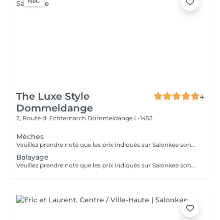
Neu
The Luxe Style
4
Dommeldange
2, Route d' Echternarch
Dommeldange L-1453
Mèches
Veuillez prendre note que les prix indiqués sur Salonkee sont communiqués à titre informatif et s'entendent de base. Ces derniers sont susceptibles de varier selon le diagnostic réalisé à votre arrivée au salon et l'expertise du professionnel à qui vous confiez votre beauté. Dans tous les cas, un devis précis vous sera proposé et toutes réalisations de prestations seront effectuées avec votre accord. Un grand merci d'avance pour votre compréhension. Au plaisir de vous recevoir très vite.
Balayage
Veuillez prendre note que les prix indiqués sur Salonkee sont communiqués à titre informatif et s'entendent de base. Ces derniers sont susceptibles de varier selon le diagnostic réalisé à votre arrivée au salon et l'expertise du professionnel à qui vous confiez votre beauté. Dans tous les cas, un devis précis vous sera proposé et toutes réalisations de prestations seront effectuées avec votre accord. Un grand merci d'avance pour votre compréhension. Au plaisir de vous recevoir très vite.