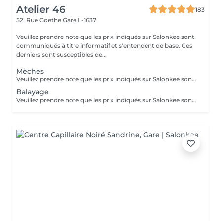
Atelier 46
183
52, Rue Goethe
Gare L-1637
Veuillez prendre note que les prix indiqués sur Salonkee sont
communiqués à titre informatif et s'entendent de base. Ces
derniers sont susceptibles de...
Mèches
Veuillez prendre note que les prix indiqués sur Salonkee sont communiqués à titre informatif et s'entendent de base. Ces derniers sont susceptibles de varier selon le diagnostic réalisé à votre arrivée au salon et l'expertise du professionnel à qui vous confiez votre beauté. Dans tous les cas, un devis précis vous sera proposé et toutes réalisations de prestations seront effectuées avec votre accord. Un grand merci d'avance pour votre compréhension. Au plaisir de vous recevoir très vite.
Balayage
Veuillez prendre note que les prix indiqués sur Salonkee sont communiqués à titre informatif et s'entendent de base. Ces derniers sont susceptibles de varier selon le diagnostic réalisé à votre arrivée au salon et l'expertise du professionnel à qui vous confiez votre beauté. Dans tous les cas, un devis précis vous sera proposé et toutes réalisations de prestations seront effectuées avec votre accord. Un grand merci d'avance pour votre compréhension. Au plaisir de vous recevoir très vite.