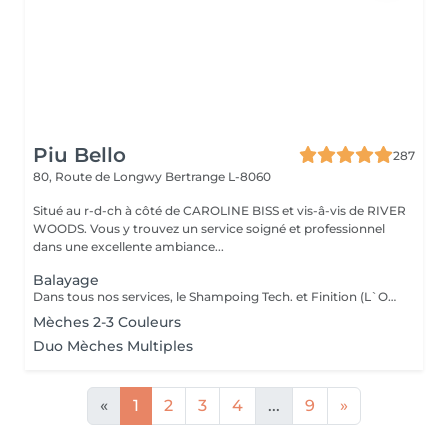
Piu Bello
287
80, Route de Longwy
Bertrange L-8060
Situé au r-d-ch à côté de CAROLINE BISS et vis-â-vis de RIVER
WOODS. Vous y trouvez un service soigné et professionnel
dans une excellente ambiance...
Balayage
Dans tous nos services, le Shampoing Tech. et Finition (L`OREAL)sont compris.
Mèches 2-3 Couleurs
Duo Mèches Multiples
«
1
2
3
4
...
9
»