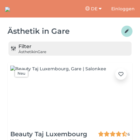
DE
Einloggen
Ästhetik
in
Gare
Filter
Ästhetik
in
Gare
Neu
Beauty Taj Luxembourg
6