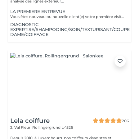
analyse des lignes extérieur...
LA PREMIERE ENTREVUE
Vous êtes nouveau ou nouvelle client(e) votre première visite est une Entrevue. (Temps 30 minutes) Cette entrevue ne comprend aucun service de réalisation, il y aura des tests de styles, de communications et du conseils. Nous apprenons à vous connaitre et nous vous conseillons sur tous vos souhaits, afin de préparer notre premier rendez-vous. Cette Entrevue, nous permettra d'avoir une approche afin de comprendre en détail vos désirs et vos envies pour votre futur coupe ou couleur. Nous élaborons ensemble nos différentes méthodes de travail autour d'un thé ou un café pour vous proposer les services adaptés en vous indiquant un devis complet afin de fixer le prochain rendez-vous pour la réalisation.
DIAGNOSTIC
EXPERTISE/SHAMPOOING/SOIN/TEXTURISANT/COUPE
DAME/COIFFAGE
Lela coiffure
206
2, Val Fleuri
Rollingergrund L-1526
Depuis 2010, à Luxembourg, nos coiffeurs visagistes et