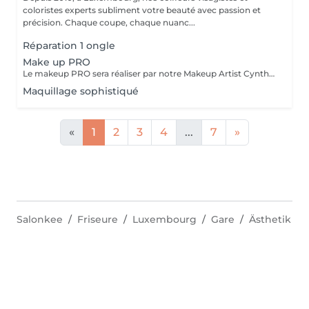
coloristes experts subliment votre beauté avec passion et
précision. Chaque coupe, chaque nuanc...
Réparation 1 ongle
Make up PRO
Le makeup PRO sera réaliser par notre Makeup Artist Cynthia. Pour tout renseignements ou rendez-vous, veuillez nous contacter par téléphone.
Maquillage sophistiqué
«
1
2
3
4
...
7
»
Salonkee
Friseure
Luxembourg
Gare
Ästhetik