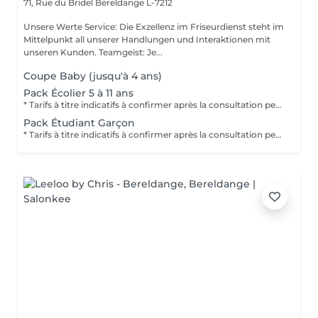
71, Rue du Bridel
Bereldange L-7212
Unsere Werte Service: Die Exzellenz im Friseurdienst steht im
Mittelpunkt all unserer Handlungen und Interaktionen mit
unseren Kunden. Teamgeist: Je...
Coupe Baby (jusqu'à 4 ans)
Pack Écolier 5 à 11 ans
* Tarifs à titre indicatifs à confirmer après la consultation personnalisée établit auprès de votre coiffeur/stylist/spécialiste * La direction se réserve le droit dapporter des modifications pour le bon fonctionnement du salon
Pack Étudiant Garçon
* Tarifs à titre indicatifs à confirmer après la consultation personnalisée établit auprès de votre coiffeur/stylist/spécialiste * La direction se réserve le droit dapporter des modifications pour le bon fonctionnement du salon