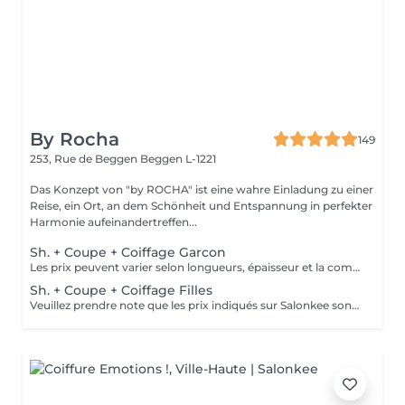
By Rocha
149
253, Rue de Beggen
Beggen L-1221
Das Konzept von "by ROCHA" ist eine wahre Einladung zu einer
Reise, ein Ort, an dem Schönheit und Entspannung in perfekter
Harmonie aufeinandertreffen...
Sh. + Coupe + Coiffage Garcon
Les prix peuvent varier selon longueurs, épaisseur et la complexité du travail.
Sh. + Coupe + Coiffage Filles
Veuillez prendre note que les prix indiqués sur Salonkee sont communiqués à titre informatif et s'entendent de base. Ces derniers sont susceptibles de varier selon le diagnostic réalisé à votre arrivée au salon et l'expertise du professionnel à qui vous confiez votre beauté. Dans tous les cas, un devis précis vous sera proposé et toutes réalisations de prestations seront effectuées avec votre accord. Un grand merci d'avance pour votre compréhension. Au plaisir de vous revoir très vite.