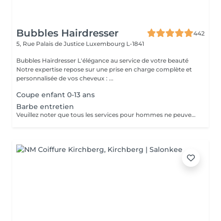
Bubbles Hairdresser
442
5, Rue Palais de Justice
Luxembourg L-1841
Bubbles Hairdresser L'élégance au service de votre beauté
Notre expertise repose sur une prise en charge complète et
personnalisée de vos cheveux : ...
Coupe enfant 0-13 ans
Barbe entretien
Veuillez noter que tous les services pour hommes ne peuvent PAS être réservés en ligne. Merci d'appeler ou de passer pour réserver ces derniers. Quiconque ne respecte pas cela et réserve un service pour femme à la place ou utilise le compte d'une femme pour bloquer du temps pour le service d'un homme sera bloqué de toutes les réservations futures.