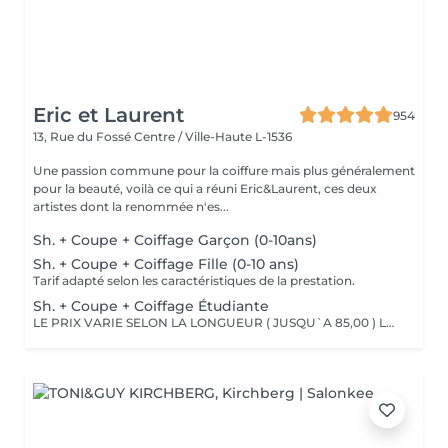
Eric et Laurent
954
13, Rue du Fossé
Centre / Ville-Haute L-1536
Une passion commune pour la coiffure mais plus généralement
pour la beauté, voilà ce qui a réuni Eric&Laurent, ces deux
artistes dont la renommée n'es...
Sh. + Coupe + Coiffage Garçon (0-10ans)
Sh. + Coupe + Coiffage Fille (0-10 ans)
Tarif adapté selon les caractéristiques de la prestation.
Sh. + Coupe + Coiffage Étudiante
LE PRIX VARIE SELON LA LONGUEUR ( JUSQU`A 85,00 ) Les remises sont valables uniquement mardi-mercredi-jeudi sur les prestations couleur, toner et balayage (-10%)