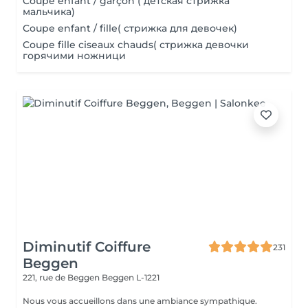
Coupe enfant / garçon ( детская стрижка
мальчика)
Coupe enfant / fille( стрижка для девочек)
Coupe fille ciseaux chauds( стрижка девочки
горячими ножници
Diminutif Coiffure
231
Beggen
221, rue de Beggen
Beggen L-1221
Nous vous accueillons dans une ambiance sympathique.