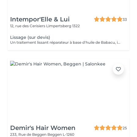
Intempor'Elle & Lui
33
12, rue des Cerisiers
Limpertsberg 1322
Lissage (sur devis)
Un traitement lissant réparateur à base d'huile de Babacu, idéal pour discipliner, hydrater et réparer les cheveux. Il réduit le volume, élimine les frisottis et apporte une brillance intense tout en conservant un effet naturel. Parfait pour les cheveux secs, ondulés, frisés ou sensibilisés, qu'ils soient colorés, décolorés ou naturel. Résultat : des cheveux doux, souples et faciles à coiffer pendant 4 à 6 mois. Pour la prise de rendez-vous, nous vous invitons à nous appeler ou nous envoyer un SMS. Veuillez prendre note que les prix indiqués sur Salonkee sont communiqués à titre informatif et s'entendent de base. Ces derniers sont susceptibles de varier selon le diagnostic réalisé à votre arrivée au salon et l'expertise du professionnel à qui vous confiez votre beauté. Dans tous les cas, un devis précis vous sera proposé et toutes réalisations de prestations seront effectuées avec votre accord. Un grand merci d'avance pour votre compréhension. Au plaisir de vous recevoir très vite.
Demir's Hair Women
25
233, Rue de Beggen
Beggen L-1260