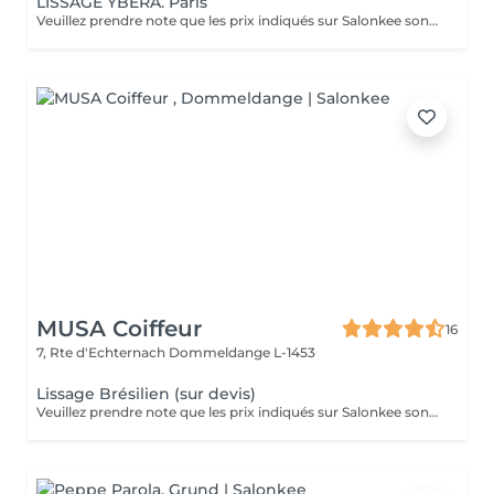
LISSAGE YBERA. Paris
Veuillez prendre note que les prix indiqués sur Salonkee sont communiqués à titre informatif et s'entendent de base. Ces derniers sont susceptibles de varier selon le diagnostic réalisé à votre arrivée au salon et l'expertise du professionnel à qui vous confiez votre beauté. Dans tous les cas, un devis précis vous sera proposé et toutes réalisations de prestations seront effectuées avec votre accord. Un grand merci d'avance pour votre compréhension. Au plaisir de vous revoir très vite.
MUSA Coiffeur
16
7, Rte d'Echternach
Dommeldange L-1453
Lissage Brésilien (sur devis)
Veuillez prendre note que les prix indiqués sur Salonkee sont communiqués à titre informatif et s'entendent de base. Ces derniers sont susceptibles de varier selon le diagnostic réalisé à votre arrivée au salon et l'expertise du professionnel à qui vous confiez votre beauté. Dans tous les cas, un devis précis vous sera proposé et toutes réalisations de prestations seront effectuées avec votre accord. Un grand merci d'avance pour votre compréhension. Au plaisir de vous recevoir très vite.