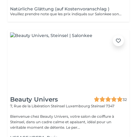
Natürliche Glättung (auf Kostenvoranschlag )
Veuillez prendre note que les prix indiqués sur Salonkee sont communiqués à titre informatif et s'entendent de base. Ces derniers sont susceptibles de varier selon le diagnostic réalisé à votre arrivée au salon et l'expertise du professionnel à qui vous confiez votre beauté. Dans tous les cas, un devis précis vous sera proposé et toutes réalisations de prestations seront effectuées avec votre accord. Un grand merci d'avance pour votre compréhension. Au plaisir de vous recevoir très vite.
Beauty Univers
32
7, Rue de la Libération Steinsel Luxembourg
Steinsel 7347
Bienvenue chez Beauty Univers, votre salon de coiffure à
Steinsel, dans un cadre calme et apaisant, idéal pour un
véritable moment de détente. Le per...