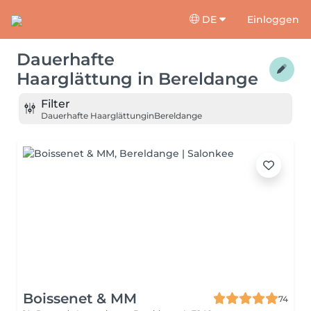
DE
Einloggen
Dauerhafte
Haarglättung
in
Bereldange
Filter
Dauerhafte Haarglättung
in
Bereldange
Boissenet & MM
74