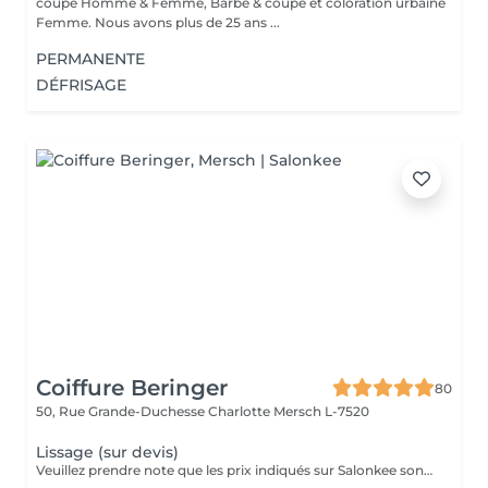
coupe Homme & Femme, Barbe & coupe et coloration urbaine
Femme. Nous avons plus de 25 ans ...
PERMANENTE
DÉFRISAGE
Coiffure Beringer
80
50, Rue Grande-Duchesse Charlotte
Mersch L-7520
Lissage (sur devis)
Veuillez prendre note que les prix indiqués sur Salonkee sont communiqués à titre informatif et s'entendent de base. Ces derniers sont susceptibles de varier selon le diagnostic réalisé à votre arrivée au salon et l'expertise du professionnel à qui vous confiez votre beauté. Dans tous les cas, un devis précis vous sera proposé et toutes réalisations de prestations seront effectuées avec votre accord. Un grand merci d'avance pour votre compréhension. Au plaisir de vous recevoir très vite.