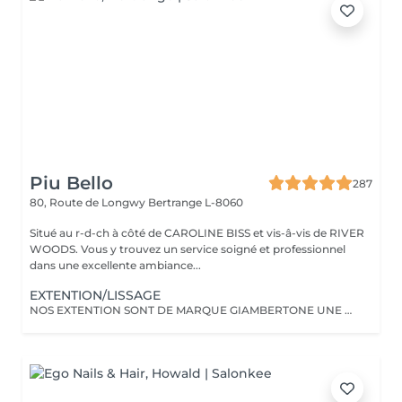
Piu Bello
287
80, Route de Longwy
Bertrange L-8060
Situé au r-d-ch à côté de CAROLINE BISS et vis-â-vis de RIVER
WOODS. Vous y trouvez un service soigné et professionnel
dans une excellente ambiance...
EXTENTION/LISSAGE
NOS EXTENTION SONT DE MARQUE GIAMBERTONE UNE DES MEILLEUR SUR LE MARCHE.100% CHEVEUX NATUREL.Nous proposont aussi des extentions de marque Hairdreams qui ce colle.