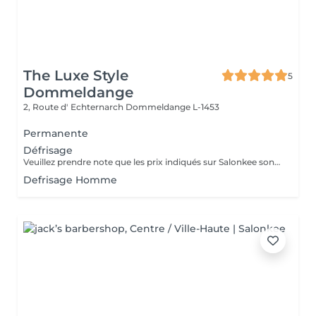
The Luxe Style
5
Dommeldange
2, Route d' Echternarch
Dommeldange L-1453
Permanente
Défrisage
Veuillez prendre note que les prix indiqués sur Salonkee sont communiqués à titre informatif et s'entendent de base. Ces derniers sont susceptibles de varier selon le diagnostic réalisé à votre arrivée au salon et l'expertise du professionnel à qui vous confiez votre beauté. Dans tous les cas, un devis précis vous sera proposé et toutes réalisations de prestations seront effectuées avec votre accord. Un grand merci d'avance pour votre compréhension. Au plaisir de vous recevoir très vite.
Defrisage Homme