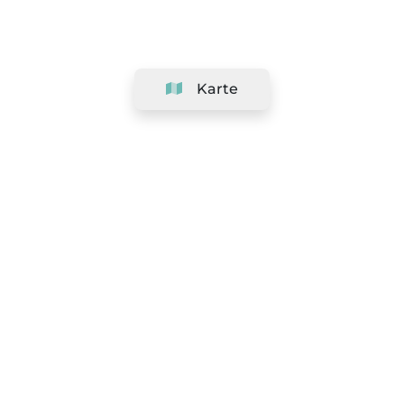
Karte
Unternehmen
Support
Team
&
Jobs
Ihr Geschäft hinzufügen
Rechtlich
Widerrufsrecht ausüben