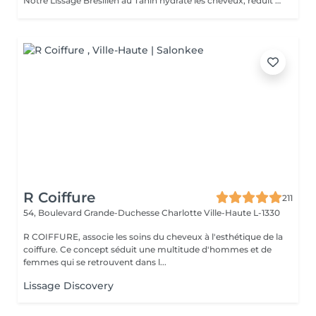
Notre Lissage Brésilien au Tanin hydrate les cheveux, réduit les frisottis, apporte brillance, douceur et facilite le coiffage Un supplément lié à la longueur/ épaisseur pourra se rajouter au tarif du Lissage Brésilien . Un devis vous est offert sur simple demande sans engagement.
R Coiffure
211
54, Boulevard Grande-Duchesse Charlotte
Ville-Haute L-1330
R COIFFURE, associe les soins du cheveux à l'esthétique de la
coiffure. Ce concept séduit une multitude d'hommes et de
femmes qui se retrouvent dans l...
Lissage Discovery