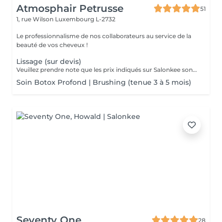
Atmosphair Petrusse
51
1, rue Wilson
Luxembourg L-2732
Le professionnalisme de nos collaborateurs au service de la
beauté de vos cheveux !
Lissage (sur devis)
Veuillez prendre note que les prix indiqués sur Salonkee sont communiqués à titre informatif et s'entendent de base. Ces derniers sont susceptibles de varier selon le diagnostic réalisé à votre arrivée au salon et l'expertise du professionnel à qui vous confiez votre beauté. Dans tous les cas, un devis précis vous sera proposé et toutes réalisations de prestations seront effectuées avec votre accord. Un grand merci d'avance pour votre compréhension. Au plaisir de vous recevoir très vite.
Soin Botox Profond | Brushing (tenue 3 à 5 mois)
Seventy One
28