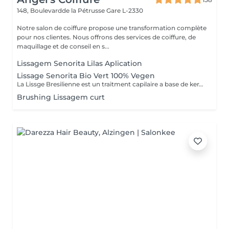
148, Boulevardde la Pétrusse
Gare L-2330
Notre salon de coiffure propose une transformation complète
pour nos clientes. Nous offrons des services de coiffure, de
maquillage et de conseil en s...
Lissagem Senorita Lilas Aplication
Lissage Senorita Bio Vert 100% Vegen
La Lissge Bresilienne est un traitment capilaire a base de keratine et collogene qui permrt de detendre les frosottis ,lisser les cheveux et leur donner de la brillance.Le resultat est des cheveux plus souples disciplines ,avec un effet lisse qui peut durer entre 3 a 6 mois,selon l entretien et les produits utilises.
Brushing Lissagem curt