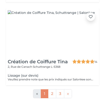
Création de Coiffure Tina
14
2, Rue de Canach
Schuttrange L-5368
Lissage (sur devis)
Veuillez prendre note que les prix indiqués sur Salonkee sont communiqués à titre informatif et s'entendent de base. Ces derniers sont susceptibles de varier selon le diagnostic réalisé à votre arrivée au salon et l'expertise du professionnel à qui vous confiez votre beauté. Dans tous les cas, un devis précis vous sera proposé et toutes réalisations de prestations seront effectuées avec votre accord. Un grand merci d'avance pour votre compréhension. Au plaisir de vous recevoir très vite.
«
1
2
3
»