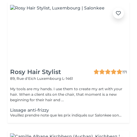
Rosy Hair Stylist
171
89, Rue d'Eich
Luxembourg L-1461
My tools are my hands. I use them to create my art with your
hair. When a client sits on the chair, that moment is a new
beginning for their hair and ...
Lissage anti-frizzy
Veuillez prendre note que les prix indiqués sur Salonkee sont communiqués à titre informatif et s'entendent de base. Ces derniers sont susceptibles de varier selon le diagnostic réalisé à votre arrivée au salon et l'expertise du professionnel à qui vous confiez votre beauté. Dans tous les cas, un devis précis vous sera proposé et toutes réalisations de prestations seront effectuées avec votre accord. Un grand merci d'avance pour votre compréhension. Au plaisir de vous recevoir très vite.