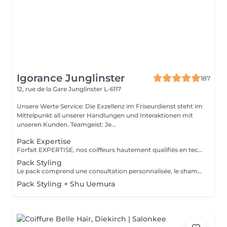
Igorance Junglinster
187
12, rue de la Gare
Junglinster L-6117
Unsere Werte Service: Die Exzellenz im Friseurdienst steht im
Mittelpunkt all unserer Handlungen und Interaktionen mit
unseren Kunden. Teamgeist: Je...
Pack Expertise
Forfait EXPERTISE, nos coiffeurs hautement qualifiés en technique anglo-saxonne, en formation continu et diplômés d’une académie anglaise à Paris. Vous offre une séance d’une heure avec votre coach en suivi beauté. Ce pack inclus : 1 h de prestation Un diagnostique personnalisé Shampoing spécifique Haircare Conditioner spécifique Produit de coiffage Coupe Styling Produit de finition
Pack Styling
Le pack comprend une consultation personnalisée, le shampooing et le conditionneur spécifiques REDKEN , le séchage et les produits de styling REDKEN * Tarifs à titre indicatifs à confirmer après la consultation personnalisée établit auprès de votre coiffeur/stylist/spécialiste * La direction se réserve le droit d’apporter des modifications pour le bon fonctionnement du salon
Pack Styling + Shu Uemura