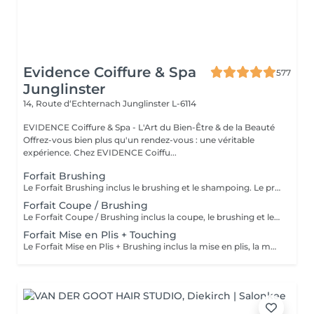
Evidence Coiffure & Spa
577
Junglinster
14, Route d‘Echternach
Junglinster L-6114
EVIDENCE Coiffure & Spa - L'Art du Bien-Être & de la Beauté
Offrez-vous bien plus qu'un rendez-vous : une véritable
expérience. Chez EVIDENCE Coiffu...
Forfait Brushing
Le Forfait Brushing inclus le brushing et le shampoing. Le prix pourra varier en fonction de la longueur des cheveux. Pour tout renseignement complémentaire, n'hésitez pas à nous appeler.
Forfait Coupe / Brushing
Le Forfait Coupe / Brushing inclus la coupe, le brushing et le shampoing. Le prix pourra varier en fonction de la longueur des cheveux. Pour tout renseignement complémentaire, n'hésitez pas à nous appeler.
Forfait Mise en Plis + Touching
Le Forfait Mise en Plis + Brushing inclus la mise en plis, la mousse et le shampoing. Le prix pourra varier en fonction de la longueur des cheveux. Pour tout renseignement complémentaire, n'hésitez pas à nous appeler.