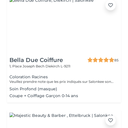
Bella Due Coiffure
85
1, Place Joseph Bech
Diekirch L-9211
Coloration Racines
Veuillez prendre note que les prix indiqués sur Salonkee sont communiqués à titre informatif et s'entendent de base. Ces derniers sont susceptibles de varier selon le diagnostic réalisé à votre arrivée au salon et l'expertise du professionnel à qui vous confiez votre beauté. Dans tous les cas, un devis précis vous sera proposé et toutes réalisations de prestations seront effectuées avec votre accord. Un grand merci d'avance pour votre compréhension. Au plaisir de vous recevoir très vite.
Soin Profond (masque)
Coupe + Coiffage Garçon 0-14 ans