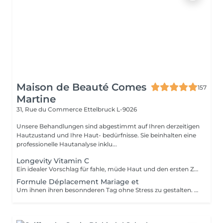
Maison de Beauté Comes
157
Martine
31, Rue du Commerce
Ettelbruck L-9026
Unsere Behandlungen sind abgestimmt auf Ihren derzeitigen
Hautzustand und Ihre Haut- bedürfnisse. Sie beinhalten eine
professionelle Hautanalyse inklu...
Longevity Vitamin C
Ein idealer Vorschlag für fahle, müde Haut und den ersten Zeichen der Zeit. Dank einer gründlichen Reinigung, einer innovativen aufhellenden Maske mit Longevity Complex, rosa Tonerde und einer hohen Konzentration Vitamin C erhält die Haut neue Vitalität und einen strahlenden, leuchtenden Teint. Speziellle Hautdehnungs- und Massagetechniken sorgen für einen sofortigen Straffungs - Effekt.
Formule Déplacement Mariage et
Um ihnen ihren besonnderen Tag ohne Stress zu gestalten. Kommen wir fürs Styling zu ihnen. ab 4 Personen Auf Anfrage ...