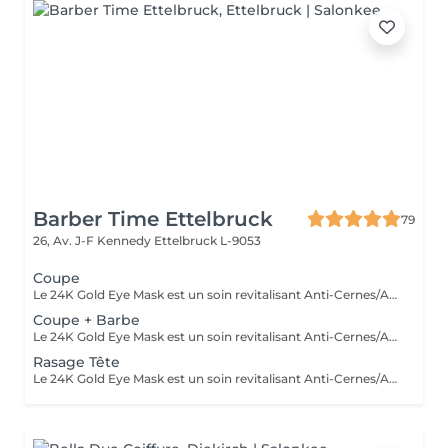
Barber Time Ettelbruck
79
26, Av. J-F Kennedy
Ettelbruck L-9053
Coupe
Le 24K Gold Eye Mask est un soin revitalisant Anti-Cernes/Anti-Rides composé de Collagène Végétal haute densité, Aloe Vera, Huile de pépins de raisin, Peptides d'avoine, Vitamine A, Acid Hyaluronic et Poudre d'or 24 carats
Coupe + Barbe
Le 24K Gold Eye Mask est un soin revitalisant Anti-Cernes/Anti-Rides composé de Collagène Végétal haute densité, Aloe Vera, Huile de pépins de raisin, Peptides d'avoine, Vitamine A, Acid Hyaluronic et Poudre d'or 24 carats
Rasage Tête
Le 24K Gold Eye Mask est un soin revitalisant Anti-Cernes/Anti-Rides composé de Collagène Végétal haute densité, Aloe Vera, Huile de pépins de raisin, Peptides d'avoine, Vitamine A, Acid Hyaluronic et Poudre d'or 24 carats