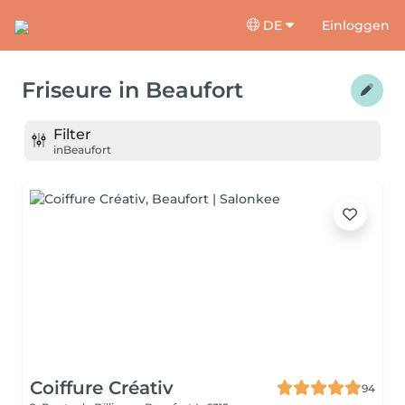
DE
Einloggen
Friseure
in
Beaufort
Filter
in
Beaufort
Coiffure Créativ
94