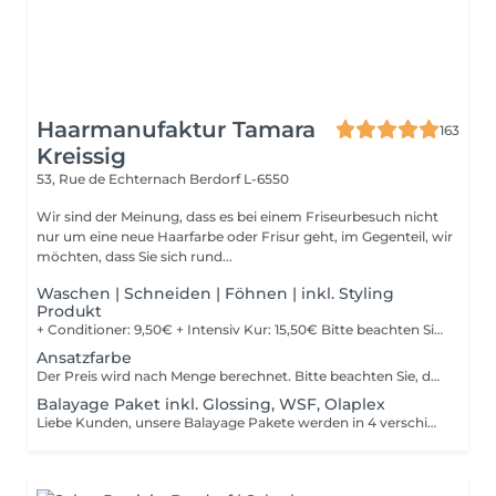
Haarmanufaktur Tamara
163
Kreissig
53, Rue de Echternach
Berdorf L-6550
Wir sind der Meinung, dass es bei einem Friseurbesuch nicht
nur um eine neue Haarfarbe oder Frisur geht, im Gegenteil, wir
möchten, dass Sie sich rund...
Waschen | Schneiden | Föhnen | inkl. Styling
Produkt
+ Conditioner: 9,50€ + Intensiv Kur: 15,50€ Bitte beachten Sie, dass bei einer falsch ausgewählten Buchungsoption keine Garantie für die Erbringung der Dienstleistung besteht. Danke für Ihr Verständnis.
Ansatzfarbe
Der Preis wird nach Menge berechnet. Bitte beachten Sie, dass bei einer falsch ausgewählten Buchungsoption keine Garantie für die Erbringung der Dienstleistung besteht. Danke für Ihr Verständnis.
Balayage Paket inkl. Glossing, WSF, Olaplex
Liebe Kunden, unsere Balayage Pakete werden in 4 verschiedene Pakete unterteilt. Diese Unterteilungen richten sich nach Haarlänge und Haardicke. Ihr könnt uns sonst bei Unklarheiten auch gerne im Salon anrufen. Paket 1 ca. Kinnlanges Haar Paket 2 ca. bis Schulter Paket 3 ca. über Schulter Paket 4 ca. halber Rücken Bitte beachten Sie, dass bei einer falsch ausgewählten Buchungsoption keine Garantie für die Erbringung der Dienstleistung besteht. Danke für Ihr Verständnis.