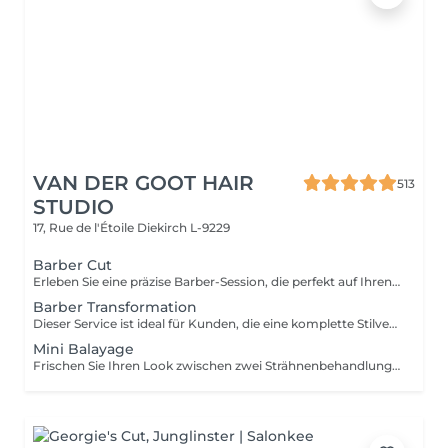
VAN DER GOOT HAIR
513
STUDIO
17, Rue de l'Étoile
Diekirch L-9229
Barber Cut
Erleben Sie eine präzise Barber-Session, die perfekt auf Ihren persönlichen Stil abgestimmt ist. Von sauberen Fades bis zu klassischen Schnitten wird jedes Detail sorgfältig ausgearbeitet. Zum Abschluss wird das Haar professionell gestylt, damit Ihr Look gepflegt, modern und leicht zu tragen bleibt.
Barber Transformation
Dieser Service ist ideal für Kunden, die eine komplette Stilveränderung wünschen, besonders beim Übergang von längeren Haaren zu einem kürzeren, strukturierten Look. Ihr Barber nimmt sich Zeit für eine persönliche Beratung, gestaltet den neuen Haarschnitt individuell und zeigt Ihnen, wie Sie Ihren neuen Look auch zu Hause optimal stylen können.
Mini Balayage
Frischen Sie Ihren Look zwischen zwei Strähnenbehandlungen auf – mit einem sanften Face-Framing, das Ihr Gesicht zum Strahlen bringt. Ideal für besondere Anlässe oder wenn Sie Ihrem Haar mehr Leuchtkraft verleihen möchten, ohne eine komplette Strähnenbehandlung zu buchen. Glossing und Tönung sind inklusive und sorgen für ein strahlendes, harmonisches Ergebnis.