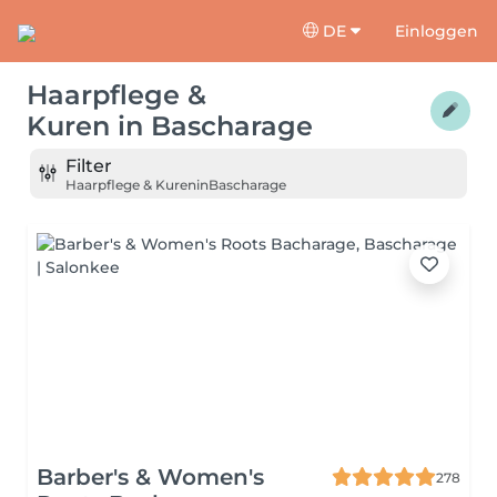
DE
Einloggen
Haarpflege &
Kuren
in
Bascharage
Filter
Haarpflege & Kuren
in
Bascharage
Barber's & Women's
278