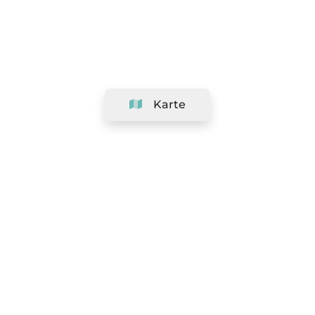
Karte
Unternehmen
Support
Team
&
Jobs
Ihr Geschäft hinzufügen
Rechtlich