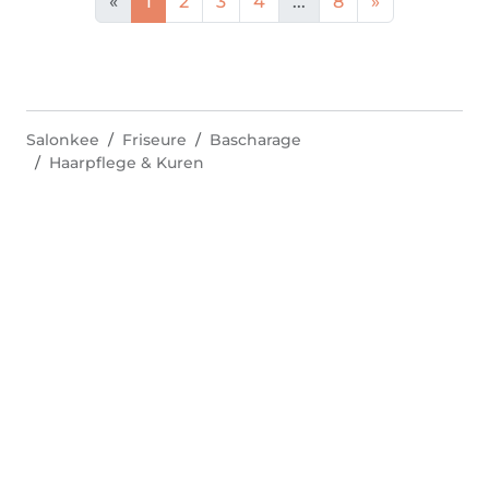
«
1
2
3
4
...
8
»
Salonkee
Friseure
Bascharage
Haarpflege & Kuren