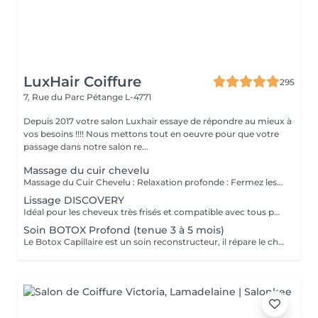
LuxHair Coiffure
295
7, Rue du Parc
Pétange L-4771
Depuis 2017 votre salon Luxhair essaye de répondre au mieux à
vos besoins !!!! Nous mettons tout en oeuvre pour que votre
passage dans notre salon re...
Massage du cuir chevelu
Massage du Cuir Chevelu : Relaxation profonde : Fermez les yeux et laissez nos mains expertes masser doucement votre cuir chevelu. Stimulation de la circulation sanguine : Favorise la croissance des cheveux et un cuir chevelu en meilleure santé. Réduction du stress : Libère les tensions accumulées. Renforcement des cheveux : Réduit la chute des cheveux. N'hésitez pas à ajouter votre massage pour votre prochain service.
Lissage DISCOVERY
Idéal pour les cheveux très frisés et compatible avec tous passés chimiques, couleurs, mèches et défrisages. Sa formule est adaptée aux femmes enceintes et enfants. Ses actifs de cellules souches de pomme suisse aux effets régénérants garantissent un lissage raide et extrêmement brillant jusqu’a 8 mois.
Soin BOTOX Profond (tenue 3 à 5 mois)
Le Botox Capillaire est un soin reconstructeur, il répare le cheveu jusqu’au cortex pour une durée de 3 à 5 mois avec l’utilisation de la gamme d’entretien. Il facilite le coiffage et diminue le temps de brushing. Le Botox Capillaire Ybera est le premier soin qui stoppe la chute des cheveux et qui fait disparaître les fourches pour un cheveu souple, brillant, soyeux et visiblement rajeuni.