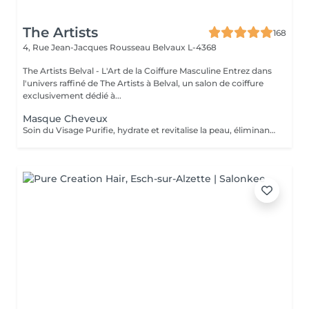
The Artists
168
4, Rue Jean-Jacques Rousseau
Belvaux L-4368
The Artists Belval - L'Art de la Coiffure Masculine Entrez dans
l'univers raffiné de The Artists à Belval, un salon de coiffure
exclusivement dédié à...
Masque Cheveux
Soin du Visage Purifie, hydrate et revitalise la peau, éliminant les impuretés et offrant un teint plus frais et éclatant. Soin des Cheveux Nourrit et fortifie les cheveux, avec un lavage profond et un massage du cuir chevelu pour stimuler la circulation et favoriser la santé capillaire.