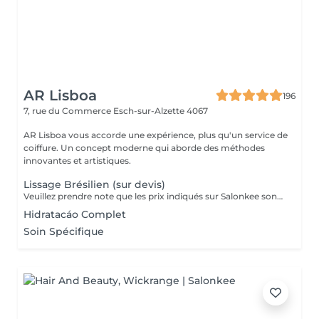
AR Lisboa
196
7, rue du Commerce
Esch-sur-Alzette 4067
AR Lisboa vous accorde une expérience, plus qu'un service de
coiffure. Un concept moderne qui aborde des méthodes
innovantes et artistiques.
Lissage Brésilien (sur devis)
Veuillez prendre note que les prix indiqués sur Salonkee sont communiqués à titre informatif et s'entendent de base. Ces derniers sont susceptibles de varier selon le diagnostic réalisé à votre arrivée au salon et l'expertise du professionnel à qui vous confiez votre beauté. Dans tous les cas, un devis précis vous sera proposé et toutes réalisations de prestations seront effectuées avec votre accord. Un grand merci d'avance pour votre compréhension. Au plaisir de vous recevoir très vite.
Hidratacáo Complet
Soin Spécifique