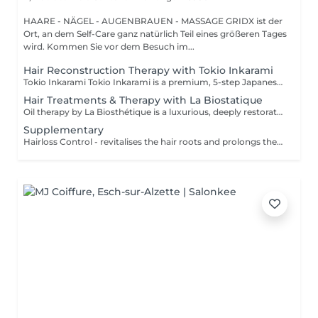
HAARE - NÄGEL - AUGENBRAUEN - MASSAGE GRIDX ist der
Ort, an dem Self-Care ganz natürlich Teil eines größeren Tages
wird. Kommen Sie vor dem Besuch im...
Hair Reconstruction Therapy with Tokio Inkarami
Tokio Inkarami Tokio Inkarami is a premium, 5-step Japanese salon treatment designed to repair damaged hair at a molecular level. Utilizing patented technology, it reconstructs keratin bonds from within, enhancing strength, shine, and elasticity for up to 46 weeks, making it ideal for bleached or processed hair. Especially recommended before colouring or lightening to reinforce hair structure and enhance colour durability. For best results, repeat every 4-6 weeks depending on hair condition. Simple, Moderate, Complex This grading reflects your hair's individual characteristics, such as texture, density, and length and is assessed by your hairdresser at the start of your visit. Not sure which to choose? We recommend booking Complex. The price will be adjusted after your consultation. Note: This is not related to the difficulty of service or timing.
Hair Treatments & Therapy with La Biostatique
Oil therapy by La Biosthétique is a luxurious, deeply restorative treatment designed to rejuvenate even the most dry, damaged, or dehydrated hair. Powered by an exclusive blend of precious botanical oils and cutting-edge patented technology, this intensive therapy penetrates deep into the hair fiber to repair and rebuild from within.
Supplementary
Hairloss Control - revitalises the hair roots and prolongs the life cycle of the hair. Restructuring therapy (molecular hair protection complex) - restores and regenerates the internal and external hair structure, while protecting the color. Colour protection - protects and renews sulphur bonds in the hair during chemical treatments. Detangler - multi-effect care: calms, detangles and moisturises. Protective glossing essence - smooths the surface of the hair and provides intensive shine. *Please note that these services may just be done in addition to other services, such as haircut, hair coloring etc.