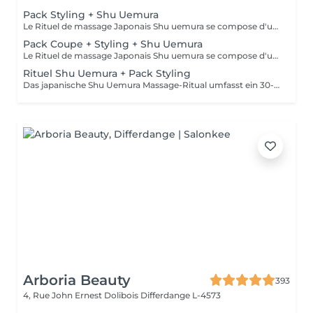
Pack Styling + Shu Uemura
Le Rituel de massage Japonais Shu uemura se compose d'un shampooing et d'un soin d'une durée de 30 minutes pour une relaxation une une réparation intense du cheveu et ensuite le pack styling
Pack Coupe + Styling + Shu Uemura
Le Rituel de massage Japonais Shu uemura se compose d'un shampooing et d'un soin d'une durée de 30 minutes pour une relaxation une une réparation intense du cheveu et ensuite le pack coupe styling
Rituel Shu Uemura + Pack Styling
Das japanische Shu Uemura Massage-Ritual umfasst ein 30-minütiges Shampoo und eine Behandlung zur intensiven Haarreparatur und Entspannung + Styling-Paket. Die Preise sind als Richtwerte zu verstehen und müssen nach einer individuellen Beratung durch Ihren Friseur/Stylisten/Spezialisten bestätigt werden. Die Geschäftsleitung behält sich das Recht vor, Änderungen zur reibungslosen Funktion des Salons vorzunehmen.
Arboria Beauty
393
4, Rue John Ernest Dolibois
Differdange L-4573