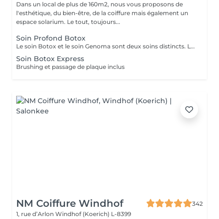
Dans un local de plus de 160m2, nous vous proposons de
l'esthétique, du bien-être, de la coiffure mais également un
espace solarium. Le tout, toujours...
Soin Profond Botox
Le soin Botox et le soin Genoma sont deux soins distincts. Le soin Genoma est destiné aux cheveux très abimés par des transformations chimiques et permet de réinjecter les acides animés perdus tandis que le soin Botox répare les cheveux sensibilisés , fins et manques de volume. Les soins ont une durée de 2 à 5 mois avec la gamme d'entretient, inclus dans cette prestation.
Soin Botox Express
Brushing et passage de plaque inclus
NM Coiffure Windhof
342
1, rue d’Arlon
Windhof (Koerich) L-8399