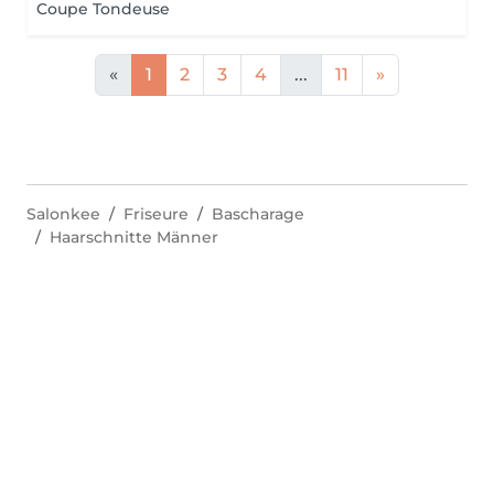
Coupe Tondeuse
«
1
2
3
4
...
11
»
Salonkee
Friseure
Bascharage
Haarschnitte Männer