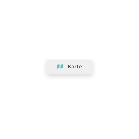
Karte
Unternehmen
Support
Team
&
Jobs
Ihr Geschäft hinzufügen