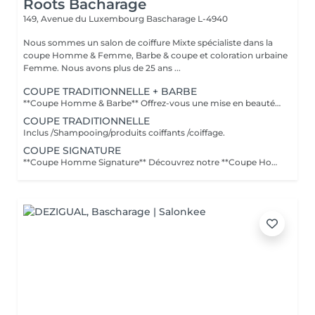
Roots Bacharage
149, Avenue du Luxembourg
Bascharage L-4940
Nous sommes un salon de coiffure Mixte spécialiste dans la
coupe Homme & Femme, Barbe & coupe et coloration urbaine
Femme. Nous avons plus de 25 ans ...
COUPE TRADITIONNELLE + BARBE
**Coupe Homme & Barbe** Offrez-vous une mise en beauté complète avec notre service **Coupe Homme & Barbe**, conçu pour les hommes qui souhaitent un style parfaitement maîtrisé de la tête à la barbe. La prestation débute par une **consultation personnalisée** afin de définir la coupe et la forme de barbe qui mettront le mieux en valeur votre visage. Nos experts réalisent ensuite une **coupe de cheveux précise et structurée**, suivie d'un **travail minutieux de la barbe** : taille, définition des contours et mise en forme pour un rendu propre et harmonieux. Le service se termine par un **coiffage professionnel et une finition barbe soignée** pour un résultat net, élégant et durable. L'alliance parfaite entre coupe et barbe pour un look soigné, moderne et parfaitement équilibré.
COUPE TRADITIONNELLE
Inclus /Shampooing/produits coiffants /coiffage.
COUPE SIGNATURE
**Coupe Homme Signature** Découvrez notre **Coupe Homme Signature**, un service premium pensé pour les hommes qui recherchent plus qu'une simple coupe : une véritable expérience de style. Chaque rendez-vous débute par une **consultation personnalisée** afin d'analyser la forme de votre visage, la nature de vos cheveux et votre style de vie. Nos experts réalisent ensuite une coupe précise et parfaitement structurée, travaillée dans les moindres détails pour un résultat élégant, moderne et durable. La prestation se termine par un **coiffage professionnel avec des produits haut de gamme**, pour sublimer votre coupe et vous offrir une finition impeccable. Un moment de soin et de précision dédié aux hommes exigeants qui souhaitent afficher un style soigné et distingué.