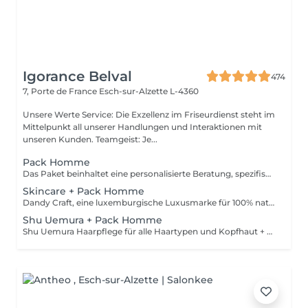
Igorance Belval
474
7, Porte de France
Esch-sur-Alzette L-4360
Unsere Werte Service: Die Exzellenz im Friseurdienst steht im
Mittelpunkt all unserer Handlungen und Interaktionen mit
unseren Kunden. Teamgeist: Je...
Pack Homme
Das Paket beinhaltet eine personalisierte Beratung, spezifische STATEMENT-Shampoo- und Conditioner-Produkte, den IGORANCE-Haarschnitt (Abschluss auf trockenem Haar) und STATEMENT-Stylingprodukte. Die Preise dienen nur als Richtwerte und müssen nach der persönlichen Beratung durch Ihren Friseur/Stylisten/Spezialisten bestätigt werden. Die Geschäftsleitung behält sich das Recht vor, Änderungen zum reibungslosen Ablauf des Salons vorzunehmen.
Skincare + Pack Homme
Dandy Craft, eine luxemburgische Luxusmarke für 100% natürliche Gesichtspflegeprodukte. Gesichtspflegeset: Reinigungsmittel angereichert mit Aloe Vera Saft und Ginseng Peeling mit Vitamin C Feuchtigkeitscreme mit Sheabutter + Pack Homme
Shu Uemura + Pack Homme
Shu Uemura Haarpflege für alle Haartypen und Kopfhaut + Pack Homme Die Preise dienen zur Orientierung und müssen nach einer individuellen Beratung durch Ihren Friseur/Stylisten/Spezialisten bestätigt werden. Die Geschäftsleitung behält sich das Recht vor, Änderungen zum reibungslosen Ablauf des Salons vorzunehmen.