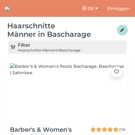
DE
Einloggen
Haarschnitte
Männer
in
Bascharage
Filter
Haarschnitte Männer
in
Bascharage
Barber's & Women's
279