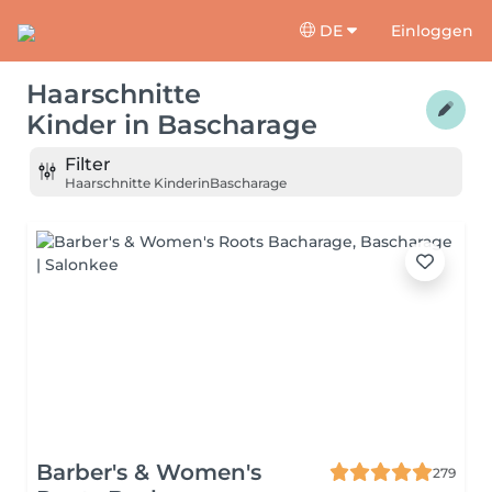
DE
Einloggen
Haarschnitte
Kinder
in
Bascharage
Filter
Haarschnitte Kinder
in
Bascharage
Barber's & Women's
279