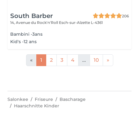
South Barber
206
14, Avenue du Rock'n'Roll
Esch-sur-Alzette L-4361
Bambini -3ans
Kid's -12 ans
«
1
2
3
4
...
10
»
Salonkee
Friseure
Bascharage
Haarschnitte Kinder