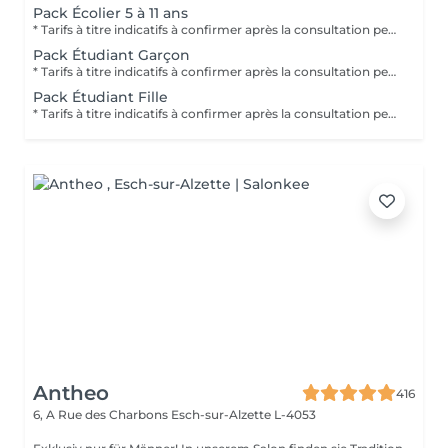
Pack Écolier 5 à 11 ans
* Tarifs à titre indicatifs à confirmer après la consultation personnalisée établit auprès de votre coiffeur/stylist/spécialiste * La direction se réserve le droit dapporter des modifications pour le bon fonctionnement du salon
Pack Étudiant Garçon
* Tarifs à titre indicatifs à confirmer après la consultation personnalisée établit auprès de votre coiffeur/stylist/spécialiste * La direction se réserve le droit dapporter des modifications pour le bon fonctionnement du salon
Pack Étudiant Fille
* Tarifs à titre indicatifs à confirmer après la consultation personnalisée établit auprès de votre coiffeur/stylist/spécialiste * La direction se réserve le droit dapporter des modifications pour le bon fonctionnement du salon
Antheo
416
6, A Rue des Charbons
Esch-sur-Alzette L-4053