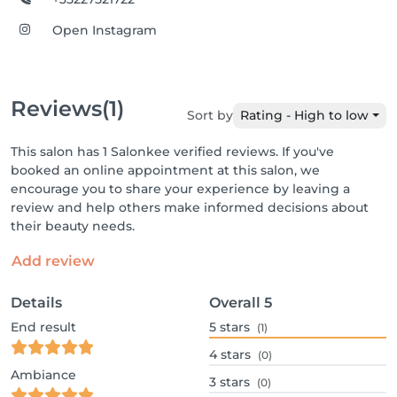
Open Instagram
Reviews
(1)
Sort by
Rating - High to low
This salon has 1 Salonkee verified reviews. If you've
booked an online appointment at this salon, we
encourage you to share your experience by leaving a
review and help others make informed decisions about
their beauty needs.
Add review
Details
Overall
5
End result
5
stars
(1)
4
stars
(0)
Ambiance
3
stars
(0)