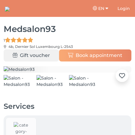
EN
Login
Medsalon93
1
4b, Dernier Sol
Luxembourg L-2543
Gift voucher
Book appointment
Services