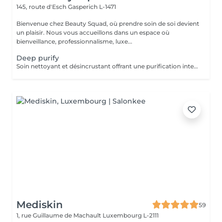
145, route d'Esch
Gasperich L-1471
Bienvenue chez Beauty Squad, où prendre soin de soi devient
un plaisir. Nous vous accueillons dans un espace où
bienveillance, professionnalisme, luxe...
Deep purify
Soin nettoyant et désincrustant offrant une purification intense, aidant les peaux à tendance acnéique et séborrhéique à retrouver un équilibre Deep Purify nettoie les pores en profondeur pour prévenir et atténuer les imperfections. Ce soin est indispensable à une bonne pénétration des agents actifs lors de l'application de produits cosméceutiques. 1 Séance: 135€ forfait 5 séances : 610€
Mediskin
59
1, rue Guillaume de Machault
Luxembourg L-2111