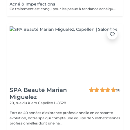
Acné & Imperfections
Ce traitement est conçu pour les peaux à tendance acnéique, des imperfections légères aux formes plus importantes. Après un diagnostic personnalisé, un protocole sur mesure sera établi en fonction de votre peau et de la sévérité de l'acné, en associant les techniques les plus adaptées. Idéal pour : Acné légère à importante Excès de sébum Pores dilatés Points noirs Boutons inflammatoires Marques post-acné Cicatrices superficielles Grain de peau irrégulier Nos protocoles peuvent associer différents traitements professionnels afin d'obtenir les meilleurs résultats tout en respectant votre peau. Une cure de 4 à 8 séances, espacées de 2 à 4 semaines, est généralement recommandée selon l'état de la peau. À LIRE AVANT VOTRE SÉANCE Évitez toute exposition au soleil, aux UV et aux autobronzants pendant les 2 semaines avant et après le traitement. Informez-nous si vous prenez un traitement médical (Roaccutane®, antibiotiques photosensibilisants ou tout autre médicament pouvant influencer le traitement). Traitement contre-indiqué pendant la grossesse. Merci de nous informer en cas d'herpès actif, d'infection cutanée, de plaie, d'eczéma, de psoriasis ou de toute maladie de peau. Ne pas utiliser de rétinol, d'acides exfoliants ou de peeling chimique 5 à 7 jours avant et après la séance. Une protection solaire SPF 50 est recommandée pendant toute la durée du traitement. En cas de doute, contactez-nous avant votre rendez-vous.
SPA Beauté Marian
98
Miguelez
20, rue du Kiem
Capellen L-8328
Fort de 40 années d'existence professionnelle en constante
évolution, notre spa qui compte une équipe de 5 esthéticiennes
professionnelles dont une na...