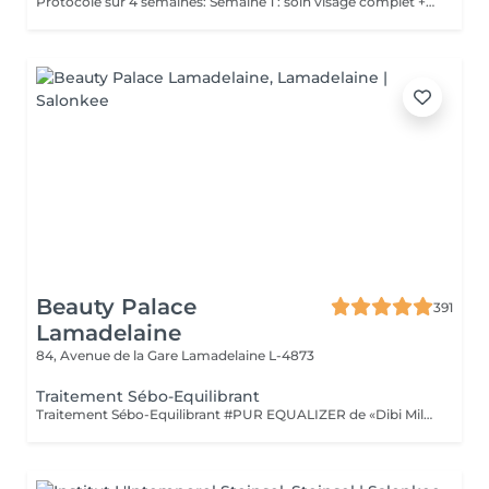
Protocole sur 4 semaines: Semaine 1 : soin visage complet + un soin flash (espacé de 2 jours minimum) Semaine 2 / 3 et 4 : 2 soins flash (espacé de 2 jours minimum) Descriptif complet voir "Soin traitement acné"
Beauty Palace
391
Lamadelaine
84, Avenue de la Gare
Lamadelaine L-4873
Traitement Sébo-Equilibrant
Traitement Sébo-Equilibrant #PUR EQUALIZER de «Dibi Milano» grâce aux performances de ses principes actifs innovants, il est en mesure de régulariser l'excès de sébum, en procurant un effet matifiant et en réduisant visiblement les pores dilatés, le grain de peau est affiné. Ce soin aide à matifier la peau tout en la maintenant hydratée et protégée. (Masque bio-cellulose)