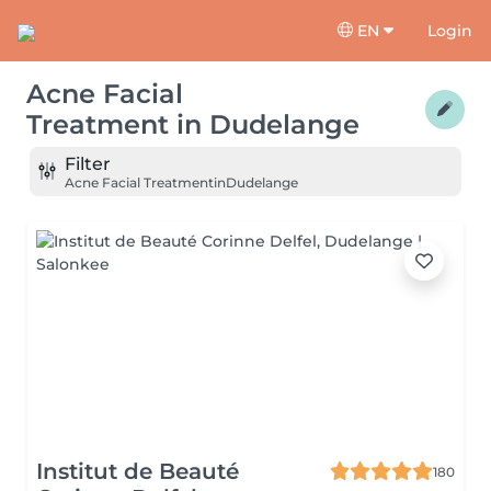
EN
Login
Acne Facial
Treatment
in
Dudelange
Filter
Acne Facial Treatment
in
Dudelange
Institut de Beauté
180