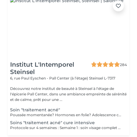
Institut L'Intemporel
284
Steinsel
6, rue Paul Eyschen - Pall Center (à l’étage)
Steinsel L-7317
Découvrez notre institut de beauté à Steinsel à l'étage de
l'épicerie Pall Center, dans une ambiance empreinte de sérénité
et de calme, prêt pour une ...
Soin "traitement acné"
Poussée momentanée? Hormones en folie? Adolescence compliquée? Ce soin est pour vous. Le soin visage complet comprend un nettoyage en profondeur de la peau avec vapeur et extraction des comédons, un léger massage suivi de 20' de traitement. LED et un masque apaisant ou purifiant. Le soin flash est conseillé en entretien suite à un soin complet, entre 2 soins par exemple ou si acné plus tenace. Il comprend un nettoyage du visage, un léger massage et le traitement LED 20'. Pourquoi la LED? La puissance de la lumière LED bleue agit rapidement et efficacement pour éliminer l'acné, les imperfections et l'inflammation existantes, sans dessécher la peau. Elle régule également la production de sébum pour prévenir de futures éruptions cutanées, laissant votre peau claire, saine et lisse.
Soins "traitement acné" cure intensive
Protocole sur 4 semaines : Semaine 1 : soin visage complet + un soin flash (espacé de 2 jours minimum) Semaine 2 / 3 et 4 : 2 soins flash (espacé de 2 jours minimum) Descriptif complet : voir "Soin traitement acné"