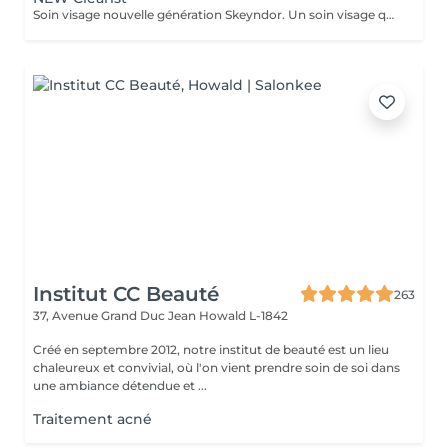
Soin visage nouvelle génération Skeyndor. Un soin visage qui va mattifier, resserer les pores et nettoyer en profondeur. Il va équilibrer la production de sébum. Idéal pour peaux épaisses, pores dilatées, mixte et/ou grasse à tendance acnéique.
Institut CC Beauté
263
37, Avenue Grand Duc Jean
Howald L-1842
Créé en septembre 2012, notre institut de beauté est un lieu
chaleureux et convivial, où l'on vient prendre soin de soi dans
une ambiance détendue et ...
Traitement acné