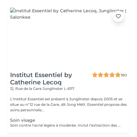
Institut Essentiel by
180
Catherine Lecoq
12, Rue de la Gare
Junglinster L-6117
L'Institut Essentiel est présent à Junglinster depuis 2005 et se
situe au n°12 rue de la Gare, dit Jong Mëtt. Essentiel propose des
soins personnalis...
Soin visage
Soin contre l'acné légère à modérée. Inclut l'extraction des comédons, micro kystes, désinfection de pustules et soins adaptés. J'accorde beaucoup d'importance à expliquer les bons gestes à mes jeunes client(e)s afin qu'il prennent conscience de leur peau et prennent les bonnes habitudes. Pour de meilleurs résultats je conseille 1 soin par semaine sur 1 mois. Important: J'accorde autant d'importance à la relaxation et l'intimité de mes jeunes clients. De ce fait aucun accompagnant ne sera autorisé à rester dans la cabine durant le soin Inclut: Nettoyage et extraction de kystes, comédons et pustules. Désinfection et soins purifiants adaptés. Matériel stérilisé et/ou à usage unique.