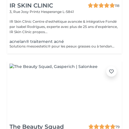
IR SKIN CLINIC
118
3, Rue Josy Printz
Hesperange L-5841
IR Skin Clinic Centre d'esthétique avancée & intégrative Fondé
par Isabel Rodrigues, experte avec plus de 25 ans d'expérience,
IR Skin Clinic propos...
acnelan® traitement acné
Solutions mesoestetic® pour les peaux grasses ou à tendance acnéique. Résultats dermatologiquement prouvés.Méthode professionnelle esthétique pour le traitement des peaux à tendance acnéique et séborrhéique. Nettoie en profondeur la peau des impuretés acnéiques, facilitant ainsi l'activité optimale de l'unité pilosébacée.
The Beauty Squad
79