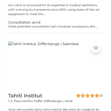
Our clinic is renowned for its expertise in medical aesthetics,
with a strong local presence since 2010, using state-of-the-art
equipment to meet the ...
Consultation acné
Cette première consultation sert à évaluer vos besoins afin de vous guider vers les soins sur mesure qui répondront au mieux. À cette occasion, toutes les informations nécessaires, telles que les contre-indications, les résultats attendus et autres détails importants, vous seront fournies pour assurer une prise en charge optimale et vous garantir un suivi personnalisé.
Tahiti Institut
37
1-2, Place Molitor Peffer
Differdange L-4549
Vous retrouverez dans votre institut des soins du visage et du