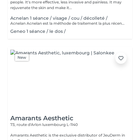
people. It's more effective, less invasive and painless. It may
rejuvenate the skin and make it...
Acnelan 1 séance / visage / cou / décolleté /
Acnelan Acnelan est la méthode de traitement la plus récente et la plus innovante de l'acné. Le pack de soins de la marque espagnole Mesoestetic guérit efficacement les changements d'acné de différentes origines et phases. Cette thérapie apaise la peau et les zones enflammées, et a un effet très positif sur la guérison des complications de l'acné, car les cicatrices ne sont plus aussi visibles et les taches sont affinées. C'est la méthode complexe qui guérit l'acné et empêche de nouveaux changements de se produire. Principalement les principes actifs, tels que le complexe bexarétinyle (un rétinoïde), le soufre et le kaolin, fonctionnent comme un nettoyant en profondeur pour les pores obstrués, ce qui conduit à une amélioration visible du teint de la peau. De plus, d'autres ingrédients actifs tels que l'acide hyaluronique, le zinc, l'aloe vera et le cuivre sont présents dans le pack Acknelan. Le complexe d'acné breveté comprend également: Alcool | Acide mandélique | Azelate de disodium | Soufre | Kaolin | Aqua | Acide salicylique | Hydroxypropylméthylcellulose | Acide shikimique | Rétinoxytriméthylsilanes. Les substances combattent tous les symptômes de l'acné, guérissent la peau enflammée, nettoient les pores, réduisent le nombre de points noirs, écaillent la peau, affinent l'apparence, équilibrent la production de sébum et ont un effet antibactérien.
Geneo 1 séance / le dos /
New
Amarants Aesthetic
73, route d'Arlon
luxembourg L-1140
Amarants Aesthetic is the exclusive distributor of JeuDerm in