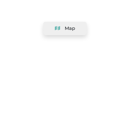
Map
Company
Support
Team
&
Careers
Information for salons
Legal
Exercise withdrawal right