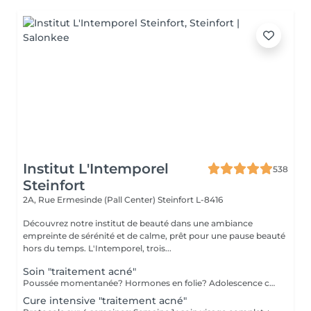
Institut L'Intemporel
538
Steinfort
2A, Rue Ermesinde (Pall Center)
Steinfort L-8416
Découvrez notre institut de beauté dans une ambiance
empreinte de sérénité et de calme, prêt pour une pause beauté
hors du temps. L'Intemporel, trois...
Soin "traitement acné"
Poussée momentanée? Hormones en folie? Adolescence compliquée? Ce soin est pour vous. Le soin visage complet comprend un nettoyage en profondeur de la peau avec vapeur et extraction des comédons, un léger massage suivi de 20' de traitement LED et un masque apaisant ou purifiant. Le soin flash est conseillé en entretien suite à un soin complet, entre 2 soins par exemple ou si acné plus tenace. Il comprend un nettoyage du visage, un léger massage et le traitement LED 20'. Pourquoi la LED? La puissance de la lumière LED bleue agit rapidement et efficacement pour éliminer l'acné, les imperfections et l'inflammation existantes, sans dessécher la peau. Elle régule également la production de sébum pour prévenir de futures éruptions cutanées, laissant votre peau claire, saine et lisse.
Cure intensive "traitement acné"