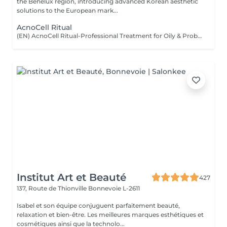
the Benelux region, introducing advanced Korean aesthetic
solutions to the European mark...
AcnoCell Ritual
(EN) AcnoCell Ritual-Professional Treatment for Oily & Problematic Skin A comprehensive professional treatment specially designed for oily and problematic skin. The procedure focuses on restoring the skin microbiome balance, reducing the appearance of inflammation, regulating sebum production, and strengthening the skin's natural protective barrier. The treatment combines the innovative ALA Factor preparation with advanced next-generation LED light therapy. This combination helps soothe the skin, support its natural recovery processes, and improve the overall condition of the skin. The procedure is performed using professional JeuDerm skincare products, providing the skin with essential care, hydration, and comfort during and after the treatment. Who is this treatment for? * Oily and problematic skin; * Skin prone to inflammation and breakouts; * Excess sebum production; * Dull and uneven complexion; * Weakened skin barrier; * Skin requiring balance restoration and improvement of overall condition. Benefits after the treatment: * Calmer and more balanced-looking skin; * Reduced feeling of excess oiliness; * Fresher and more even complexion; * Improved skin texture; * Support of a healthy skin microbiome balance; * Intensive professional care and hydration. (FR) AcnoCell Ritual-Soin professionnel pour peaux grasses et à problèmes Un soin professionnel complet spécialement conçu pour les peaux grasses et à problèmes. Ce traitement vise à rétablir l'équilibre du microbiome cutané, à réduire l'apparence des inflammations, à réguler la production de sébum et à renforcer la barrière protectrice naturelle de la peau. Le soin associe le produit innovant ALA Factor à une LED-thérapie de dernière génération. Cette combinaison aide à apaiser la peau, à soutenir ses processus naturels de récupération et à améliorer son état général. Le traitement est réalisé avec les produits professionnels JeuDerm, qui apportent à la peau les soins nécessaires, une hydratation optimale et un confort durable pendant et après la procédure. À qui s'adresse ce soin ? * Peaux grasses et à problèmes ; * Peaux sujettes aux inflammations et aux imperfections ; * Excès de sébum ; * Teint terne et irrégulier ; * Barrière cutanée fragilisée ; * Peaux nécessitant un rééquilibrage et une amélioration de leur état général. Résultats après le soin : * Peau plus apaisée et équilibrée ; * Diminution de la sensation de peau grasse ; * Teint plus frais et plus uniforme ; * Texture de peau améliorée ; * Maintien d'un microbiome cutané sain ; * Soin professionnel intensif et hydratation.
Institut Art et Beauté
427
137, Route de Thionville
Bonnevoie L-2611
Isabel et son équipe conjuguent parfaitement beauté,
relaxation et bien-être. Les meilleures marques esthétiques et
cosmétiques ainsi que la technolo...