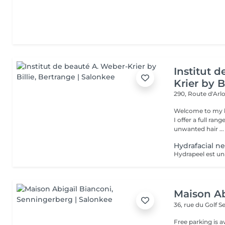
Institut 
Krier by Bi
290, Route d'Arlo
Welcome to my b
I offer a full ran
unwanted hair ...
Hydrafacial n
Maison Ab
36, rue du Golf
S
Free parking is a