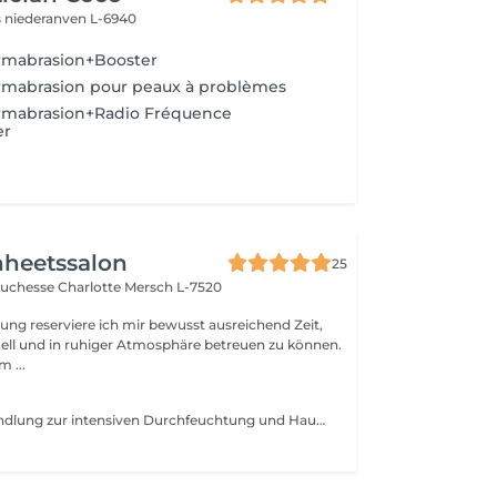
s
niederanven L-6940
rmabrasion+Booster
rmabrasion pour peaux à problèmes
rmabrasion+Radio Fréquence
er
nheetssalon
25
Duchesse Charlotte
Mersch L-7520
ung reserviere ich mir bewusst ausreichend Zeit,
ell und in ruhiger Atmosphäre betreuen zu können.
m ...
Innovative Behandlung zur intensiven Durchfeuchtung und Hauterneuerung. Kombination aus Peeling, Ultraschall, Wirkstoffeinschleusung und abschließender Versiegelung für maximale Hautgesundheit.