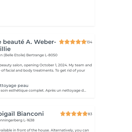
de beauté A. Weber-
134
llie
n (Belle Etoile)
Bertrange L-8050
eauty salon, opening October 1, 2024. My team and
ge of facial and body treatments. To get rid of your
ettoyage peau
Hydrapeel est un soin esthétique complet. Après un nettoyage de la peau en profondeur grâce au système de Vortex-Fusion. Des résultats immédiats dès la première séance. Les rides et ridules sont lissées, la peau est parfaitement nettoyée, plus douce, lumineuse et redynamisée. *Stimule la désquamation des cellules mortes. *Elimine des comédons, extraction des impuretés *Hydrate -Sature la surface de la peau avec des actifs hydratants et nourrissants intenses. *Cible-Un grand nombre d'options de soins pour répondre aux besoins spécifiques de la peau : Élasticité et fermeté, teint unifié et vitalité, réjuvénation, peaux grasses et congestionnées. Les produits cosmétiques, les sérums booster et les protocoles spécifiques de la gamme Belensa permettent de personnaliser les soins Hydrapeel PRO pour traiter les différentes conditions cutanées. *Ultrasons Augmentent l'absorption des actifs cosmétiques et favorisent la microcirculation, pour atténuer les rides et les ridules. EMS bipolaire Tonifie la peau en stimulant les muscles sous- jacents Spray de solution oxygénée Pour améliorer l'hydratation et la vitalité de la peau. *Marteau froid -Resserrement des pores et vasoconstriction pour éliminer les rougeurs et estomper les cernes. *Spatule vibrante
igaïl Bianconi
83
enningerberg L-1638
vailable in front of the house. Alternatively, you can