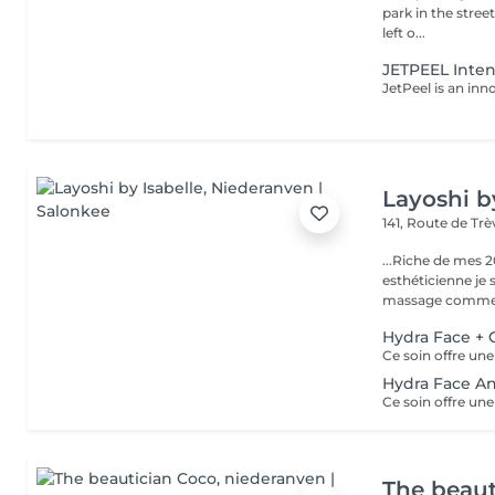
park in the stree
left o...
JETPEEL Inten
Layoshi b
141, Route de Tr
...Riche de mes 2
esthéticienne je s
massage comme l
Hydra Face +
Hydra Face An
The beaut