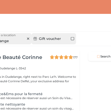
a location
Gift voucher
ange
de Beauté Corinne
Search
177
Dudelange L-3542
 Dudelange, right next to Parc Le'h. Welcome to
eauté Corinne Delfel, your exclusive address for
.
ce&Ems pour la fermeté
Avec ce service il est nécessaire de réserver aussi un Soin du Visage. Peut être intégré à tous nos soins de visage.
nte nettoyante
Avec ce service il est nécessaire de réserver aussi un soin du visage.