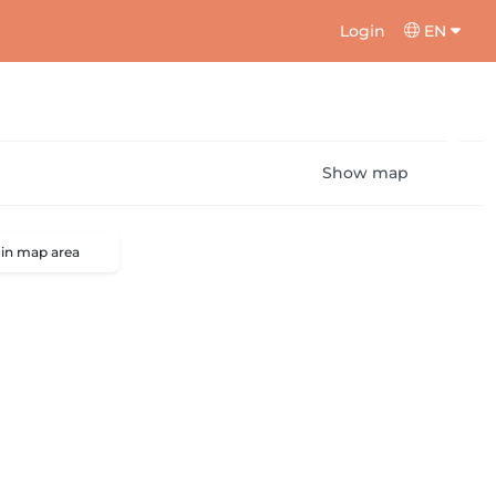
Login
EN
Show map
 in map area