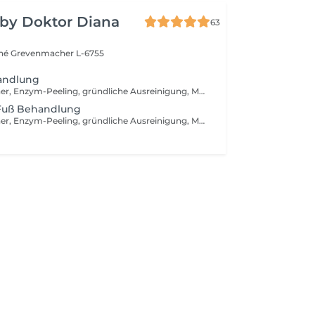
 by Doktor Diana
63
ché
Grevenmacher L-6755
andlung
Abreinigung, Toner, Enzym-Peeling, gründliche Ausreinigung, Massage, medizinische Wirkstoffeinschleusen mit Ultraschallgerät in den Gesichts- und Augenpartien, intensive Hautverjüngung mit V-TOX Maske + Infrabehandlung, Fuß- oder Armmassage, Vliesmaske, Abschlusspflege, Sonnenschutzcream
 Fuß Behandlung
Abreinigung, Toner, Enzym-Peeling, gründliche Ausreinigung, Massage, medizinische Wirkstoffeinschleusen mit Ultraschallgerät, intensive Hautverjüngung mit V-TOX Maske + Infrabehandlung, Fuss- oder Armmassage, Vliesmaske, Abschlusspflege, Sonnenschutzcreme + Harmonische Seele Massage + Silver Pediküre Behandlung