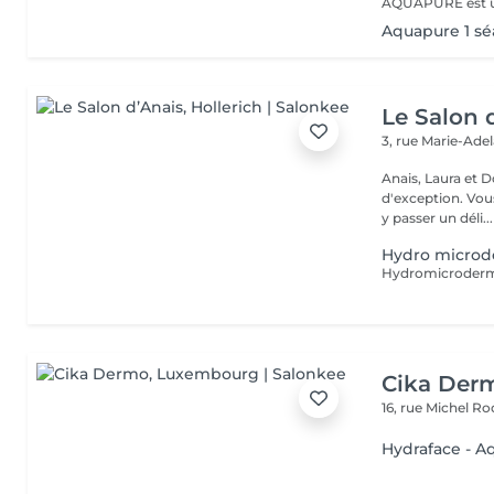
Aquapure 1 sé
Le Salon 
3, rue Marie-Ade
Anais, Laura et D
d'exception. Vous serez accueillis dans un cadre raffiné et feutré pour
y passer un déli...
Hydro microd
Cika Der
16, rue Michel 
Hydraface - Aq