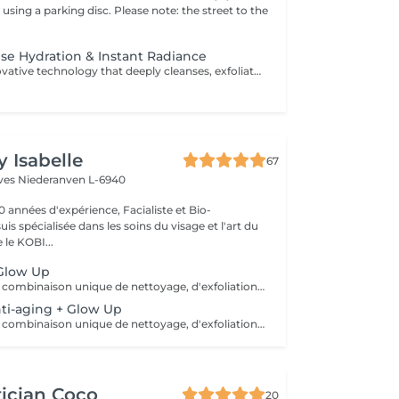
t using a parking disc. Please note: the street to the
se Hydration & Instant Radiance
JetPeel is an innovative technology that deeply cleanses, exfoliates, and infuses the skin without needles or contact. Using a high-velocity jet of air and active ingredients, the skin is thoroughly cleansed, intensely hydrated, and immediately more radiant. This treatment works both on the surface and deep within the skin to visibly improve its quality: Smooths skin texture Tightens pores Revives the complexion's radiance Reduces wrinkles, fine lines, and signs of fatigue Provides intense hydration Painless and with no downtime, the skin looks clear, fresh, plump, and glowing from the very first session. Each session includes: A double skin analysis, including a precise technology-assisted diagnosis A complete JetPeel treatment Application of a targeted booster according to the skin's needs A LED session to optimize and extend results Ideal as a treatment course for lasting, visible improvement in skin quality, or as maintenance between a classic facial and a deeper treatment such as Morpheus.
y Isabelle
67
èves
Niederanven L-6940
0 années d'expérience, Facialiste et Bio-
uis spécialisée dans les soins du visage et l'art du
e KOBI...
 Glow Up
Ce soin offre une combinaison unique de nettoyage, d'exfoliation, d'extraction, d'hydratation et de protection pour une peau éclatante et nettoyée en profondeur: les pores sont resserrés, le teint éclairci, le grain de peau lissé, les ridules estompées, un visage hydraté et régénéré. Il est adapté à tous les types de peau, dès 12 ans pour un nettoyage en profondeur. *** Idéal en cure de 4 soins pour des résultats optimum*** Demandez-moi des renseignements, je me ferai un plaisir de vous conseiller...
ti-aging + Glow Up
Ce soin offre une combinaison unique de nettoyage, d'exfoliation, d'extraction, d'hydratation et de protection pour une peau éclatante et nettoyée en profondeur: les pores sont resserrés, le teint éclairci, le grain de peau lissé, les ridules estompées, un visage hydraté, stimulé et raffermit. Il est adapté à tous les types de peau, en prévention anti-âge à partir de 25 ans... *** Recommandé en cure de 4 soins pour des résultats optimum*** Demandez-moi des renseignements, je me ferai un plaisir de vous conseiller.
ician Coco
20