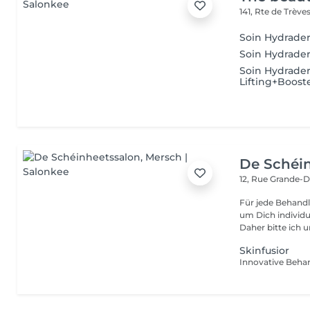
141, Rte de Trève
Soin Hydrade
Soin Hydrade
Soin Hydrade
Lifting+Boost
De Schéi
12, Rue Grande-
Für jede Behandl
um Dich individu
Daher bitte ich u
Skinfusior