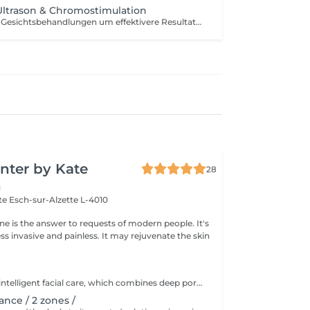
ltrason & Chromostimulation
Buchbar zu allen Gesichtsbehandlungen um effektivere Resultate zu erhalten. Nicht ohne Gesichtsbehandlung möglich. Dauer 6-8min
nter by Kate
28
n
tte
Esch-sur-Alzette L-4010
ne is the answer to requests of modern people. It's
ess invasive and painless. It may rejuvenate the skin
AQUAPURE it is intelligent facial care, which combines deep pore cleansing, exfoliation with aquapeeling and high hydration and nutrition with direct infusion of serums. It is ideal for all skin types. The equipment is designed to treat skin with dyschromia, acne-prone skin and open pores, seborrheic complexion and clogged pores, as well as dehydrated and/or dry skin with a tendency to peeling, fine lines and wrinkles.
ance / 2 zones /