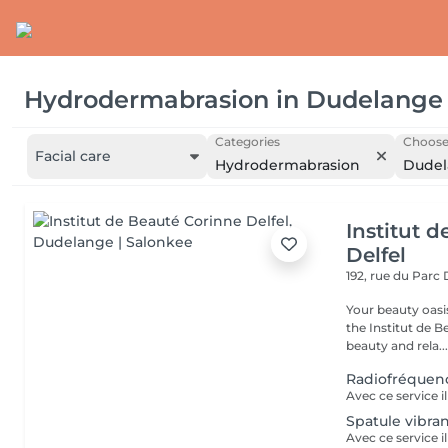
Hydrodermabrasion
in
Dudelange
Categories
Choose 
Facial care
Hydrodermabrasion
Dudel
Institut 
Delfel
192, rue du Parc
Your beauty oasis in
the Institut de B
beauty and rela..
Radiofréquen
Spatule vibra