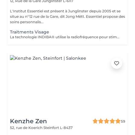
12, Rue de la Gare
Junglinster L-6117
L'Institut Essentiel est présent à Junglinster depuis 2005 et se
situe au n°12 rue de la Gare, dit Jong Mëtt. Essentiel propose des
soins personnalis...
Traitments Visage
La technologie INDIBA® utilise la radiofréquence pour stimuler les cellules à travers les 3 couches de la peau. Dans le but de raffermir, rajeunir et revitaliser la peau de l'intérieur. Séance après séance la structure et la qualité de la peau s'améliorent. Les défaux et imperfections s'atténuent pour révéler une peau hydratée en profondeur, un musculature plus tonique et une peau plus lisse et ferme. INDIBA® joue un rôle essentiel dans l'équilibre des fonctions de la peau. Ainsi le peau est renforcée. Le traitement est idéal pour toutes celles et ceux qui souhaitent un soin qui apporte une réelle efficacité de longue durée. INDIBA surpasse tout ce que vous avez connu jusqu'à présent et bousculera vos habitudes esthétiques. Rajeunir et se sentir bien naturellement résume ce qui vous attend. Le traitement est plus efficace en cure de 6 séances, à raison de 2-3 séances par semaine (résultats rapides garantis). Nous proposons un forfait de 12 séances valable 1an à p.de la date d'achat avec une remise immédiate de 15%. Le forfait est payable en une seule fois. IMPORTANT: Ne convient pas pendant la grossesse, n'est pas compatibles avec le pacemaker et personnes souffrant d'hypertensions grave. (consulter son médecin le cas échéant)
Kenzhe Zen
59
52, rue de Koerich
Steinfort L-8437