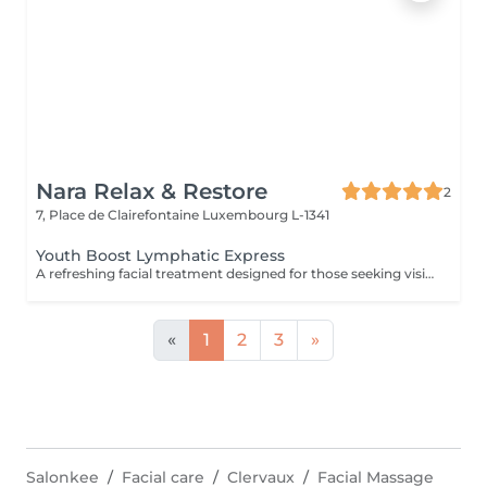
Nara Relax & Restore
2
7, Place de Clairefontaine
Luxembourg L-1341
Youth Boost Lymphatic Express
A refreshing facial treatment designed for those seeking visible results in a short amount of time. Cleansing, exfoliation, and targeted skincare help leave the complexion looking fresh, radiant, and revitalised. Facial lymphatic drainage can be incorporated upon request.
«
1
2
3
»
Salonkee
Facial care
Clervaux
Facial Massage