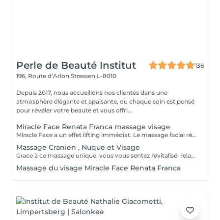
Perle de Beauté Institut
136
196, Route d’Arlon
Strassen L-8010
Depuis 2017, nous accueillons nos clientes dans une
atmosphère élégante et apaisante, ou chaque soin est pensé
pour révéler votre beauté et vous offri...
Miracle Face Renata Franca massage visage
Miracle Face a un effet lifting immédiat. Le massage facial réduit les gonflements, accentue les formes du visage et favorise la revitalisation naturelle de la peau. La méthode Miracle Face by Renata França a pour fonction de drainer les dèmes et de redéfinir les contours du visage. Grâce à des manuvres de drainage lymphatique et de massage modelant, elle offre un résultat exceptionnel.
Massage Cranien , Nuque et Visage
Grace à ce massage unique, vous vous sentez revitalisé, relaxé et apaisé (avec ou sans utilisation de produit)
Massage du visage Miracle Face Renata Franca