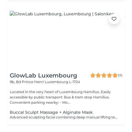
GlowLab Luxembourg
171
9b, Bd Prince Henri
Luxembourg L-1724
Located in the very heart of Luxembourg Hamilius. Easily
accessible by public transport: Bus & tram stop Hamilius.
Convenient parking nearby: - Mo...
Buccal Sculpt Massage + Alginate Mask
Advanced sculpting facial combining deep manual lifting techniques with intraoral (buccal) massage to redefine facial contours, release muscle tension, and enhance natural lifting. Includes an alginate mask to calm the skin, restore hydration, and enhance the sculpting effect. Recommended course: 5-10 sessions, 1-2 times per week, followed by maintenance. BENEFITS: - Defined facial contours - Reduced puffiness - Improved circulation - Natural lifting effect - Muscle tension release INDICATIONS: - Loss of facial definition - Puffiness - Muscle tension - Dull skin - Early signs of aging CONTAINDICATIONS: - Active inflammation - Open wounds - Severe acne - Recent invasive procedures - Dental conditions (relative) AFTERCARE: - Stay hydrated - Avoid alcohol and salt on the same day - Maintain regular treatments Sculpt. Lift. Define.