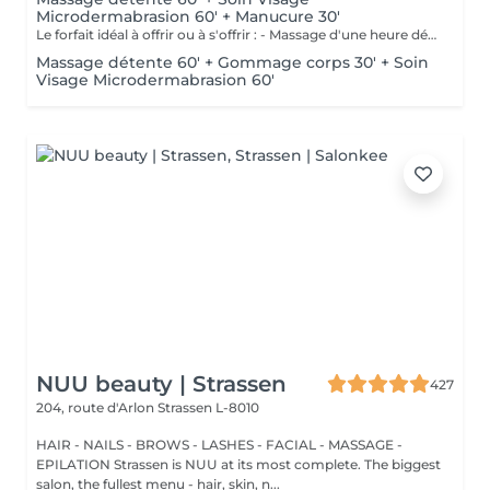
Microdermabrasion 60' + Manucure 30'
Le forfait idéal à offrir ou à s'offrir : - Massage d'une heure détente. - Soin visage d'une heure adapté au type de peau comprenant démaquillage, gommage, extraction des comédons, massage, masque et crème de soin. - Manucure comprenant le limage, la pousse et coupe des cuticules, gommage et massage avec crème de soin. Base transparente comprise si souhaitée.
Massage détente 60' + Gommage corps 30' + Soin
Visage Microdermabrasion 60'
NUU beauty | Strassen
427
204, route d'Arlon
Strassen L-8010
HAIR - NAILS - BROWS - LASHES - FACIAL - MASSAGE -
EPILATION Strassen is NUU at its most complete. The biggest
salon, the fullest menu - hair, skin, n...