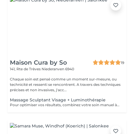
Maison Cura by So
19
141, Rte de Trèves
Niederanven 6940
Chaque soin est pensé comme un moment sur-mesure, ou
technicité et ressenti se rencontrent. A travers des techniques
précises et non invasives, j'acc...
Massage Sculptant Visage + Luminothérapie
Pour optimiser vos résultats, combinez votre soin manuel à la luminothérapie. Les LED rouges stimuleront élastine et collagène et auront un effet apaisant immédiat grâce à leur action anti inflammatoire.