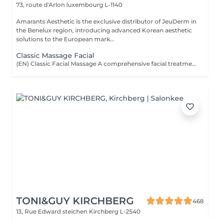
73, route d'Arlon
luxembourg L-1140
Amarants Aesthetic is the exclusive distributor of JeuDerm in
the Benelux region, introducing advanced Korean aesthetic
solutions to the European mark...
Classic Massage Facial
(EN) Classic Facial Massage A comprehensive facial treatment combining classic massage techniques with a professional mask as the final step. The treatment is designed to relax facial muscles, improve microcirculation, support skin tone, and restore a feeling of freshness and comfort. The treatment is performed using professional JeuDerm skincare products. The finishing professional mask enhances the effects of the treatment, providing deep hydration, nourishment, and comfort for the skin. An ideal ritual for releasing facial tension, supporting skin recovery, improving overall skin condition, and maintaining natural beauty and radiance. Who is this treatment for? * Facial muscle tension; * Signs of fatigue and stress; * Loss of skin tone and firmness; * Skin requiring hydration and recovery; * Skin showing signs of fatigue; * Maintaining healthy and well-cared-for skin. Benefits after the treatment: * Relaxed facial muscles; * Fresher and more rested appearance; * Feeling of relaxation and lightness; * Hydrated and comfortable skin; * Support of skin tone; * Natural skin radiance. (FR) Massage facial classique Un soin complet associant les techniques classiques de massage du visage avec l'application d'un masque professionnel en étape finale. Le soin vise à détendre les muscles du visage, améliorer la microcirculation, maintenir le tonus cutané et restaurer une sensation de fraîcheur et de confort. Le soin est réalisé avec les produits professionnels JeuDerm. Le masque professionnel finalise le traitement en renforçant ses effets, en apportant une hydratation profonde, des soins nourrissants et un confort optimal à la peau. Un rituel idéal pour libérer les tensions, favoriser la récupération de la peau, améliorer son état général et préserver sa beauté naturelle et son éclat. À qui s'adresse ce soin ? * Tensions musculaires du visage ; * Signes de fatigue et de stress ; * Perte de tonicité et de fermeté de la peau ; * Peaux nécessitant hydratation et récupération ; * Peaux marquées par la fatigue ; * Entretien d'une peau saine et soignée. Résultats après le soin : * Muscles du visage détendus ; * Visage plus frais et reposé ; * Sensation de détente et de légèreté ; * Peau hydratée et confortable ; * Maintien du tonus cutané ; * Éclat naturel de la peau.
TONI&GUY KIRCHBERG
468
13, Rue Edward steichen
Kirchberg L-2540