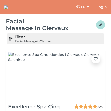
EN
Login
Facial
Massage
in
Clervaux
Filter
Facial Massage
in
Clervaux
Excellence Spa Cinq
224