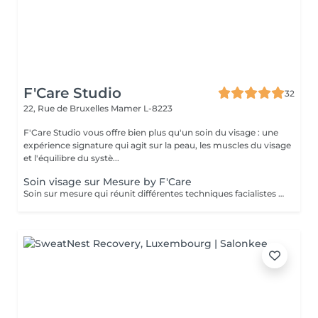
F'Care Studio
32
22, Rue de Bruxelles
Mamer L-8223
F'Care Studio vous offre bien plus qu'un soin du visage : une
expérience signature qui agit sur la peau, les muscles du visage
et l'équilibre du systè...
Soin visage sur Mesure by F'Care
Soin sur mesure qui réunit différentes techniques facialistes pour cibler en profondeur vos besoins et attentes, zone par zone. La promesse d'une pause bien-être rien que pour vous, d'un soin massage facialiste sur mesure avec des résultats visibles immédiatement. Pour qui ? Vous aimez les soins du visage naturels et non invasifs reposant sur les bienfaits du massage manuel pour transformer durablement la qualité de votre peau et la structure de votre visage. Bénéfices : Effets visibles sur les signes de vieillissement, de fatigue, les gonflements, les imperfections et le manque d'éclat. Chaque soin est réalisé sur mesure en fonction de vos besoins et attentes - Diagnostic de peau et morpho facial - Nettoyage de la peau - Massage en profondeur du visage, cou, décolleté et crâne - Recommandation personnalisé Soin de 60 minutes : 140 € Soin de 75 minutes : 160€ Soin de 90 minutes : 180€ Ajoutez une séance de thérapie LED anti imperfections de 20 minutes (+25€). Lieu : F'Care Studio, 22 rue de Bruxelles à Mamer (Luxembourg). Place de parking privative à droite du studio.