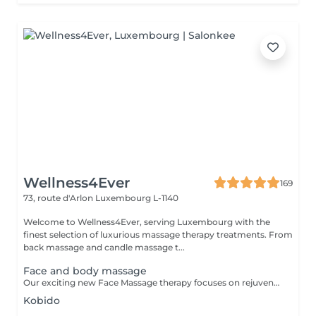
Wellness4Ever
169
73, route d'Arlon
Luxembourg L-1140
Welcome to Wellness4Ever, serving Luxembourg with the
finest selection of luxurious massage therapy treatments. From
back massage and candle massage t...
Face and body massage
Our exciting new Face Massage therapy focuses on rejuvenating your skin and giving you a youthful, glowing look that will have you feeling relaxed, refreshed and full of life. Regular face massage can improve circulation and relax facial muscles, relieving tension in the face and around the eyes while improving texture, skin sagging and the appearance of wrinkles. It has also been shown to alleviate sinus pressure, and it may even help with stubborn acne. All of these benefits can culminate in glowing, more invigorated facial features that have you feeling as youthful as you look.
Kobido