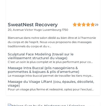
SweatNest Recovery
29
20, Avenue Victor Hugo
Luxembourg 1750
Bienvenue dans notre salon dédié au bien-être et à l'harmonie
du corps et de l'esprit. Nous vous proposons des massages
traditionnels du corps et du v...
Sculptural Face Modeling (travail sur le
vieillissement structurel du visage)
C'est un soin le plus complet et le plus performant pour combattre et/ou prévenir des changements du visage, du cou et le décolleté provoqués par le vieillissement. Cette technique se base sur les connaissances d'anatomie générale, sur la compréhension des mécanismes physiologiques du vieillissement et sur l'analyse esthétique du visage. Quatre techniques sont utilisées durant ce massage : Massage mio-fascial, Massage intra-buccale, Lifting, Drainage lymphatique. Grace à ses nombreux effets, Sculptural Face Modeling rencontre beaucoup de succès parmi des adeptes des méthodes de rajeunissement naturelles et non-invasives, alternatives aux techniques de chirurgie esthétique. Prendre connaissance des contre-indications pour le massage intra buccal est important: Maladies infectieuses de la cavité buccale Maladies de la peau du visage et du décolleté Injections de produits d'acide hyaluronique dans les sillons nasogéniens au cours des 6 derniers mois Injections de fillers dans la zone des lèvres et des joues au cours des 6 derniers mois Les fils tenseurs au cours des 12 derniers mois Injections de la toxine botulique au cours des 6 derniers mois Prothèses, implantation & Extraction dentaire et dentisterie orthopédique au cours des 6 derniers mois Maladies de la glande thyroïde (glande thyroïde hypertrophiée et/ou la présence de tumeurs)
Massage Intra Buccal (plis nasogéniens &
pommettes & bajoues & plis d'amertume)
Le massage intra-buccal permet de travailler les tiers moyen et inferieur du visage qui sont particulièrement touchés par les changements dus à l'âge : plis nasogénien, bajoues, rides autour de la bouche, plis d'amertume, « peau d'orange » du menton. C'est une technique vraiment originale et subtile, qui stimule les muscles du visage par un double massage interne et externe. Le but du massage intra-buccal est d'éliminer l'hypertonie des muscles du visage, de soulager les tensions dans les zones d'attachement musculaire aux os et de diminuer les poches et les cernes sous les yeux. Note importante : le massage intra-buccal a pour but un effet esthétique mais pas thérapeutique. Il n'est pas indiqué pour soigner le bruxisme !
Massage du Visage Liftant (cou, épaules, décolleté,
visage)
Pour un visage plus ferme et redessiné, optez pour l'exclusivité d'un massage de votre visage personnalisé. Pendant 60 min des dizaines de techniques, de gestes précis, minutieux, vont stimuler, détendre, oxygéner les différents tissus qui composent votre visage & décolleté & épaules. Le résultat est aussi bien une sensation unique de bien-être de détente, qu'un visage lissé, repulpé, lumineux et éclatant.