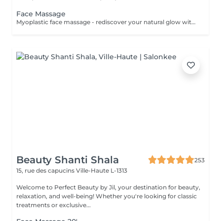
Face Massage
Myoplastic face massage - rediscover your natural glow with the deeply rejuvenating myoplastic face massage. This unique technique works not only on the surface of your skin but also on the deeper layers of muscles and fascia. Through precise, sculpting movements, it releases tension, improves circulation, and restores elasticity. The result? A lifted, defined, and radiant look that feels as refreshing as it appears. Every session is like a reset for your face leaving you looking youthful, relaxed, and glowing with vitality. Buccal face massage - is one of the most exclusive beauty treatments loved by celebrities worldwide. Performed both outside and inside the mouth, it targets the deepest facial muscles that are rarely activated. This powerful technique relieves jaw tension, sculpts cheekbones, plumps lips naturally, and improves lymphatic drainage. The result is a beautifully contoured, youthful face with a radiant, healthy glow. After just one session, you'll feel lighter, fresher, and more confident. This is an experience that goes beyond beauty, reaching harmony and balance. Express face massage is designed for those who value their time while expecting visible, refined results. This 30-minute lifting massage focuses on precise muscle stimulation to restore facial tone, improve skin firmness, and redefine the natural facial contour. The treatment helps reduce visible signs of fatigue while stimulating microcirculation, allowing the skin to regain a fresh, radiant, and naturally healthy glow. Perfect as an additional boost to your body massage for complete relaxation and rejuvenation. Important: This treatment is available only as an add-on to any body massage and cannot be booked as a standalone service.
Beauty Shanti Shala
253
15, rue des capucins
Ville-Haute L-1313
Welcome to Perfect Beauty by Jil, your destination for beauty,
relaxation, and well-being! Whether you're looking for classic
treatments or exclusive...