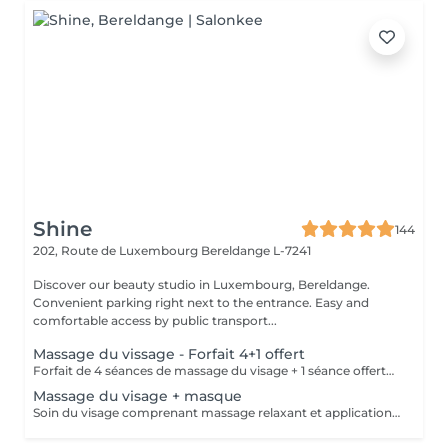
Shine
144
202, Route de Luxembourg
Bereldange L-7241
Discover our beauty studio in Luxembourg, Bereldange.
Convenient parking right next to the entrance. Easy and
comfortable access by public transport...
Massage du vissage - Forfait 4+1 offert
Forfait de 4 séances de massage du visage + 1 séance offerte. Soin relaxant et tonifiant favorisant la circulation, la détente musculaire et l'éclat de la peau. Forfait payable à l'avance et non remboursable. Les séances sont à planifier selon les disponibilités.
Massage du visage + masque
Soin du visage comprenant massage relaxant et application d'un masque adapté au type de peau. Aide à détendre les muscles du visage, améliorer la circulation et hydrater la peau.