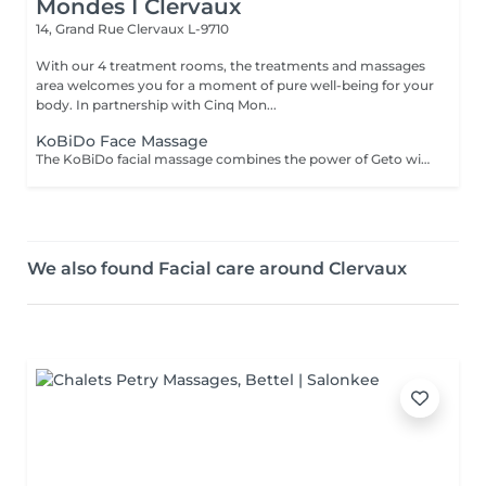
Mondes I Clervaux
14, Grand Rue
Clervaux L-9710
With our 4 treatment rooms, the treatments and massages
area welcomes you for a moment of pure well-being for your
body. In partnership with Cinq Mon...
KoBiDo Face Massage
The KoBiDo facial massage combines the power of Geto with gestures inspired by natural lifting techniques, deeply stimulating the skin, firming facial contours and helping to reduce the appearance of wrinkles, leaving the face visibly revitalized and lifted. The duration of the treatment (30min) includes setup and the relaxation time built into our services (10 min).
We also found Facial care around Clervaux