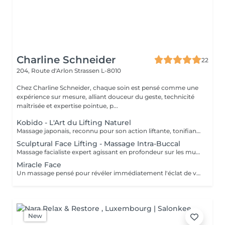
Charline Schneider
22
204, Route d'Arlon
Strassen L-8010
Chez Charline Schneider, chaque soin est pensé comme une
expérience sur mesure, alliant douceur du geste, technicité
maîtrisée et expertise pointue, p...
Kobido - L'Art du Lifting Naturel
Massage japonais, reconnu pour son action liftante, tonifiante et anti-âge naturelle. Grâce à un enchaînement précis et rythmé de manuvres manuelles, le Kobido agit en profondeur sur les muscles du visage pour lisser les traits, redessiner l'ovale et raviver l'éclat de la peau. Ce massage stimule la circulation, l'oxygénation des tissus et la production naturelle de collagène et d'élastine, tout en libérant les tensions accumulées dans le visage. Le résultat : un visage plus tonique, reposé et visiblement revitalisé. Bénéfices : Effet liftant naturel et redéfinition des contours Tonification des muscles faciaux Peau plus ferme, plus lisse et plus lumineuse Traits défatigués et tensions relâchées Résultats visibles dès la première séance. Pour des effets durables, une pratique régulière est recommandée.
Sculptural Face Lifting - Massage Intra-Buccal
Massage facialiste expert agissant en profondeur sur les muscles du visage, y compris ceux inaccessibles par le massage externe. Cette technique avancée combine stretching facial et massage intra-buccal pour relâcher les tensions, sculpter les volumes et lifter naturellement le visage, le cou et le décolleté. En travaillant la musculature interne et externe, ce massage permet de redessiner l'ovale, rehausser les pommettes, lisser les traits et améliorer visiblement la qualité de la peau. Il stimule également la circulation sanguine et lymphatique, favorisant l'éclat, la tonicité et la régénération cutanée. Bénéfices : Ovale du visage redessiné, traits sculptés Lissage des rides, cernes et poches Peau plus ferme, plus lumineuse Libération des tensions profondes du visage Effet liftant naturel, sans injection Résultats visibles dès la première séance. Ce massage s'adresse aux visages marqués par le stress, les tensions ou le relâchement.
Miracle Face
Un massage pensé pour révéler immédiatement l'éclat de votre peau. Alliant drainage lymphatique doux et mouvements plus dynamiques, ce soin lisse les traits, défatigue le visage et relance la circulation. Résultat : un teint reposée, lumineux et radieux, des cernes & poches estompées pour un véritable coup d'éclat instantané.
New