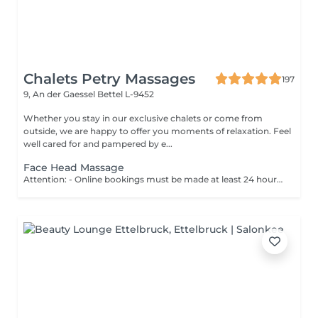
Chalets Petry Massages
197
9, An der Gaessel
Bettel L-9452
Whether you stay in our exclusive chalets or come from
outside, we are happy to offer you moments of relaxation. Feel
well cared for and pampered by e...
Face Head Massage
Attention: - Online bookings must be made at least 24 hours in advance. - If you would like to book a massage at short notice (less than 24 hours in advance), please call +49 173 390 20 62. - If you have to cancel the massage, we kindly ask you to do so at least 24 hours in advance, otherwise we will have to charge 70% of the price of the massage. - Employees and times can be adjusted if necessary, after consultation with you. This massage gently relaxes the many small muscles of the face, improves lymphatic and blood circulation, and contributes to a relaxed and better complexion. It gently treats the acupuncture meridians and promotes relaxation of the head with gentle circular movements. Headaches and tired eyes can be reduced.