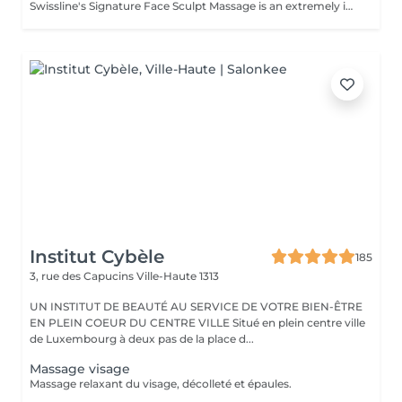
Swissline's Signature Face Sculpt Massage is an extremely innovative, original and technical facial massage. The rhythmic, deep flow, yet relaxing, treatment incorporates breath work, MLD, muscle release and facia manipulation, together with Tsankova's signature advanced massage sculpting techniques. The treatment stimulates lymphatic drainage & circulation, relieves muscle tension, shapes facial contours and reactivates collagen. This innovative treatment provides clients with the sensation that their face has opened up, free from blockages and visibly lifted, expression lines smoothed and circulation improved, resulting in a renewed radiance and glow.
Institut Cybèle
185
3, rue des Capucins
Ville-Haute 1313
UN INSTITUT DE BEAUTÉ AU SERVICE DE VOTRE BIEN-ÊTRE
EN PLEIN COEUR DU CENTRE VILLE Situé en plein centre ville
de Luxembourg à deux pas de la place d...
Massage visage
Massage relaxant du visage, décolleté et épaules.