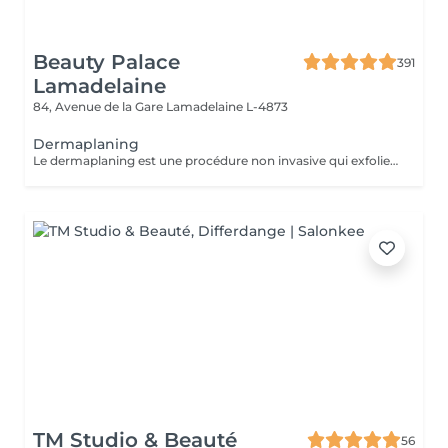
Beauty Palace
391
Lamadelaine
84, Avenue de la Gare
Lamadelaine L-4873
Dermaplaning
Le dermaplaning est une procédure non invasive qui exfolie la peau en utilisant une lame fine pour retirer les cellules mortes et le duvet. Cela rend la peau plus lisse, éclatante et réduit les rides fines et imperfections. C'est indolore, ne nécessite pas de récupération, et améliore l'absorption des soins ainsi que l'application du maquillage. Sans douleur, une peau de bébé.
TM Studio & Beauté
56