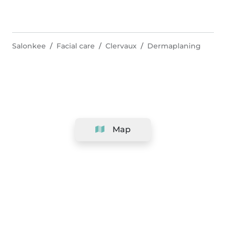
Salonkee
Facial care
Clervaux
Dermaplaning
Map
Company
Support
Team
&
Careers