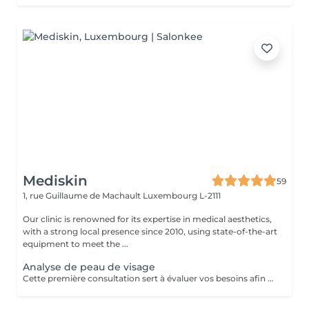
Mediskin
59
1, rue Guillaume de Machault
Luxembourg L-2111
Our clinic is renowned for its expertise in medical aesthetics,
with a strong local presence since 2010, using state-of-the-art
equipment to meet the ...
Analyse de peau de visage
Cette première consultation sert à évaluer vos besoins afin de vous guider vers les soins sur mesure qui répondront au mieux. À cette occasion, toutes les informations nécessaires, telles que les contre-indications, les résultats attendus et autres détails importants, vous seront fournies pour assurer une prise en charge optimale et vous garantir un suivi personnalisé.