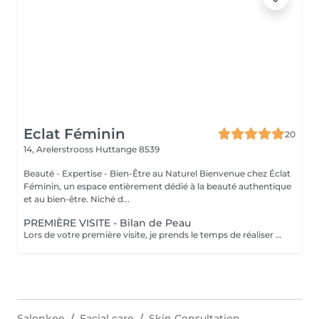
Eclat Féminin
20
14, Arelerstrooss
Huttange 8539
Beauté - Expertise - Bien-Être au Naturel Bienvenue chez Éclat
Féminin, un espace entièrement dédié à la beauté authentique
et au bien-être. Niché d...
PREMIÈRE VISITE - Bilan de Peau
Lors de votre première visite, je prends le temps de réaliser pour vous un bilan de peau complet accompagné d'un questionnaire personnalisé, afin de comprendre votre type et l'état de votre peau. Cette étape me permet de vous offrir des soins sur mesure et des recommandations personnalisées, pour révéler toute la beauté et l'éclat naturel de votre peau. Découvrez l'ensemble de mes rituels et prestations exclusives sur: www.eclat-feminin.lu - SCROLLER VERS LE HAUT - DESCRIPTION -
Salonkee
Facial care
Skin Consultation