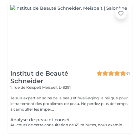
Institut de Beauté
41
Schneider
1, rue de Keispelt
Meispelt L-8291
Je suis expert en soins de la peau et "well-aging" ainsi que pour
le traitement des problèmes de peau. Ne perdez plus de temps
à camoufler les imper...
Analyse de peau et conseil
Au cours de cette consultation de 45 minutes, nous examinons les besoins de ta peau et déterminons quels produits de notre gamme te conviennent le mieux. La consultation coûte 50 €, mais ce montant t'est entièrement remboursé si tu achètes des produits pour un montant minimum de 50 €. En d'autres termes, si tu choisis les produits qui te conviennent, ce rendez-vous est gratuit pour toi.