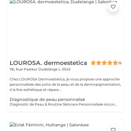
LOUROSA. dermoestetica
19
116, Rue Pasteur
Dudelange L-3543
Chez LOUROSA Dermoestetica, je vous propose une approche
personnalisée des soins de la peau et de la dermopigmentation,
à la fois esthétique et répara...
Diagnostique de peau personnalisé
Diagnostic de Peau & Routine Skincare Personnalisée Accordez à votre peau l'attention qu'elle mérite grâce à un accompagnement entièrement sur mesure. Pendant 1 heure, nous prenons le temps d'analyser votre peau en profondeur afin d'identifier précisément votre type de peau ainsi que son état actuel. Cet échange me permet de comprendre vos habitudes, votre mode de vie et vos objectifs, afin de vous proposer des solutions réellement adaptées. À l'issue de ce diagnostic, vous bénéficiez de : * Une routine skincare personnalisée à domicile, simple, efficace et adaptée à votre quotidien * Une sélection de produits ciblés, parfaitement adaptés à votre peau * Des conseils professionnels pour améliorer durablement la qualité de votre peau * Un plan de soins en institut, conçu sur mesure pour optimiser vos résultats Chaque recommandation est pensée pour s'intégrer facilement à votre mode de vie, avec une approche réaliste et progressive.