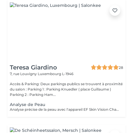
Teresa Giardino
28
7, rue Louvigny
Luxembourg L-1946
Accès & Parking: Deux parkings publics se trouvent à proximité
du salon : Parking 1 : Parking Knuedler ( place Guillaume )
Parking 2 : Parking Ham...
Analyse de Peau
Analyse précise de la peau avec l'appareil EF Skin Vision Chaque peau étant unique, nous analysons ensemble les besoins actuels de votre peau. L'appareil diagnostic effectue une analyse complète. Il détermine l'identité de votre peau en quelques minutes, en se basant sur 9 paramètres spécifiques: hydratation, excès de sébum, élasticité, desquamation, pores, taches pigmentaires, rides pattes d'oie, rides du front, couperose.