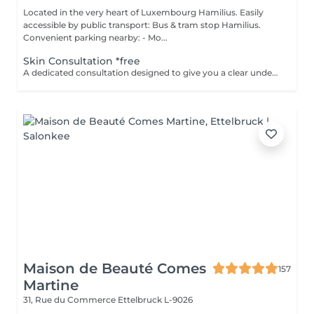
Located in the very heart of Luxembourg Hamilius. Easily
accessible by public transport: Bus & tram stop Hamilius.
Convenient parking nearby: - Mo...
Skin Consultation *free
A dedicated consultation designed to give you a clear understanding of your skin and how to treat it effectively. During your visit we: - assess your skin condition - identify key concerns - discuss your goals - review your current skincare routine - recommend products and treatments tailored specifically to your skin This is a space to ask questions, gain clarity, and build a plan that feels right without pressure or obligation. Clear guidance. Honest recommendations. A plan you can trust. Start your GLOW journey with us.
Maison de Beauté Comes
157
Martine
31, Rue du Commerce
Ettelbruck L-9026