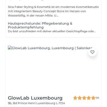
Sina Faber Styling & Kosmetik ist ein modernes Kosmetikstudio
mit integriertem Beauty Concept Store im Herzen von
Wasserbillig, in der neuen Mitte. U...
Hautsprechstunde: Pflegeberatung &
Produktempfehlung
Du bist unzufrieden mit deiner aktuellen Gesichtspflege oder möchtest deine Routine an deine Hautbedürfnisse anpassen? Dann ist dieser Termin genau richtig für dich. In einer ca. 30-minütigen Pflegeberatung schauen wir uns gemeinsam an, was deine Haut braucht und welche Produkte aus unserem Clean Beauty Sortiment perfekt zu dir passen. Wir nehmen uns Zeit, hören zu und empfehlen dir eine Pflege, die nicht nur zu deinem Hauttyp passt, sondern dich auch langfristig unterstützt für eine gesunde, strahlende Haut. Die Beratung kostet 50 Euro, wird dir aber bei einem Produktkauf ab 50 Euro vollständig angerechnet. Das heißt: Wenn du dich für passende Produkte entscheidest, ist dieser Termin für dich kostenlos. Die empfohlene Pflege kannst du direkt im Anschluss mitnehmen und direkt in deinen Alltag integrieren.
GlowLab Luxembourg
171
9b, Bd Prince Henri
Luxembourg L-1724