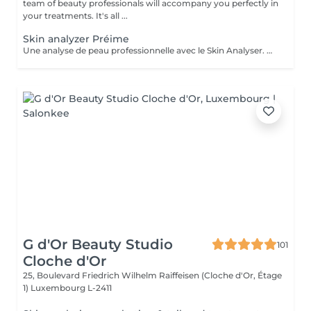
team of beauty professionals will accompany you perfectly in
your treatments. It's all ...
Skin analyzer Préime
Une analyse de peau professionnelle avec le Skin Analyser. Offrez à votre peau le diagnostic qu'elle mérite grâce à notre Skin Analyser de haute technologie. Dans notre salon, nous utilisons un appareil de pointe pour réaliser une analyse complète et précise de votre peau : hydratation, élasticité, texture, taches pigmentaires, pores dilatés, rides, sébum rien n'échappe à notre expertise. Comment ça se passe ? -Un diagnostic rapide et indolore -Des résultats instantanés sur écran -Un bilan complet et des conseils sur mesure Objectif : comprendre votre peau en profondeur pour optimiser vos soins esthétiques. Offre exclusive : le diagnostic Skin Analyzer vous est remboursé lors de votre premier traitement de la cure de soins proposée !
G d'Or Beauty Studio
101
Cloche d'Or
25, Boulevard Friedrich Wilhelm Raiffeisen (Cloche d'Or, Étage
1)
Luxembourg L-2411