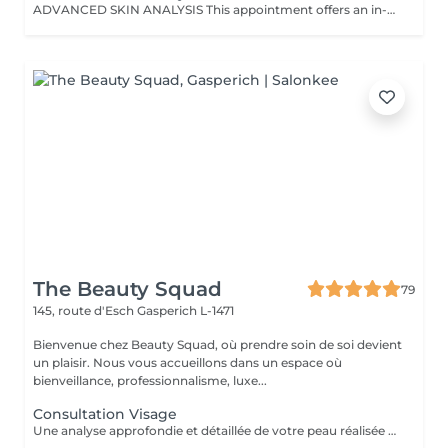
ADVANCED SKIN ANALYSIS This appointment offers an in-depth skin analysis, combining professional expertise with technology-assisted diagnostics. With this analysis tool, it is possible to precisely observe the skin's true condition and identify various concerns such as dehydration, sensitivity, imperfections, enlarged pores, pigmentation spots, UV damage, or early signs of aging. This approach goes beyond traditional observation, providing a reliable and accurate diagnosis. At the end of the appointment, a personalized care plan is proposed to guide you toward the most appropriate treatments or protocols. An essential appointment to better understand your skin and implement a targeted, coherent, and effective skincare strategy. DEDUCTIBLE WHEN STARTING A PROTOCOL OR PURCHASING SUITABLE PRODUCTS (from 3 products).
The Beauty Squad
79
145, route d'Esch
Gasperich L-1471
Bienvenue chez Beauty Squad, où prendre soin de soi devient
un plaisir. Nous vous accueillons dans un espace où
bienveillance, professionnalisme, luxe...
Consultation Visage
Une analyse approfondie et détaillée de votre peau réalisée grâce à la technologie Eve M afin de vous assurer un traitement sur mesure.