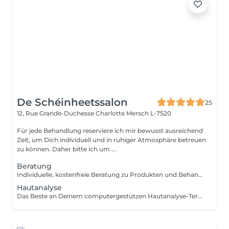
De Schéinheetssalon
25
12, Rue Grande-Duchesse Charlotte
Mersch L-7520
Für jede Behandlung reserviere ich mir bewusst ausreichend
Zeit, um Dich individuell und in ruhiger Atmosphäre betreuen
zu können. Daher bitte ich um ...
Beratung
Individuelle, kostenfreie Beratung zu Produkten und Behandlungen einzeln oder ergänzend zu jeder Anwendung buchbar.
Hautanalyse
Das Beste an Deinem computergestützen Hautanalyse-Termin: Ab einem Produkteinkauf von 80 € ist die professionelle Hautanalyse im Wert von 49 € für Dich kostenlos. Nutze Deinen Termin, um Deine Haut besser kennenzulernen und die perfekt abgestimmten Produkte für Deine individuellen Hautbedürfnisse zu entdecken.