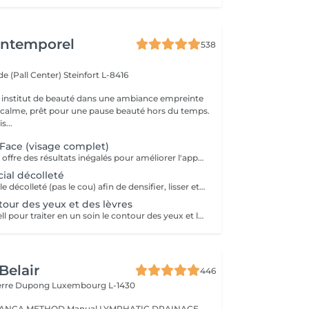
'Intemporel
538
e (Pall Center)
Steinfort L-8416
 institut de beauté dans une ambiance empreinte
e calme, prêt pour une pause beauté hors du temps.
s...
Face (visage complet)
Procell Thérapies offre des résultats inégalés pour améliorer l'apparence des rides et ridules, des cicatrices d'acné et des dommages causés par le soleil. Avec une irritation minimale, les traitements Procell sont sûrs, non invasifs, efficaces et fournissent des résultats qui parlent d'eux-mêmes. Ce n'est pas un hasard si Procell Thérapies est devenu le leader du microneedling..
al décolleté
Un soin ciblé sur le décolleté (pas le cou) afin de densifier, lisser et repulper cette zone fragile Nettoyage + gommage de la zone, passage Procell et masque (pas de massage dans ce soin) Conseillé en cure de 4 soins sur 4 mois avec une séance d'entretien 2x par an en fin de cure
ur des yeux et des lèvres
La thérapie Procell pour traiter en un soin le contour des yeux et le contour des lèvres.
Belair
446
ierre Dupong
Luxembourg L-1430
Manual LYMPHATIC DRAINAGE