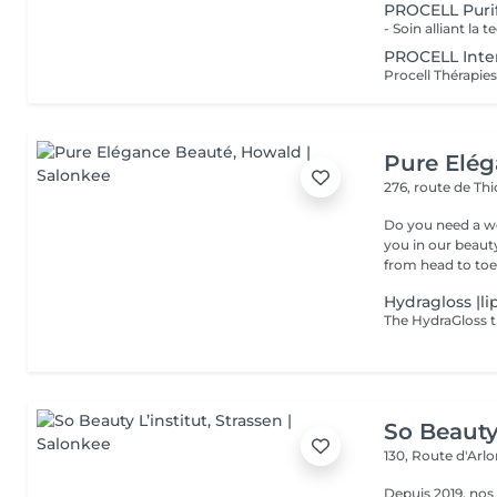
PROCELL Purif
PROCELL Inte
Pure Elé
276, route de Thi
Do you need a wellness break? Treat
you in our beauty salon . Tailor-made trea
from head to toe.
Hydragloss |li
So Beauty 
130, Route d'Arl
Depuis 2019, nos