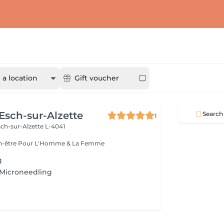
a location
Gift voucher
 Esch-sur-Alzette
Search
1
ch-sur-Alzette L-4041
Esthétique & Bien-être Pour L'Homme & La Femme
g
 Microneedling