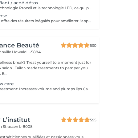
iant / acné détox
- Soin alliant la technologie Procell et la technologie LED, ce qui permet un effet bactéricide, rénovateur, affine les cicatrices liées à l'acné et ressert les pores - Ce soin est conseillé en cure pour être entièrement efficace - Attention: déconseillé sur l'acné active - Pas de vapeur. Pour plus de renseignements, contactez nous.
nse
Procell Thérapies offre des résultats inégalés pour améliorer l'apparence des rides et ridules, des cicatrices d'acné et des dommages causés par le soleil. Avec une irritation minimale, les traitements Procell sont sûrs, non invasifs, efficaces et fournissent des résultats qui parlent d'eux-mêmes. Ce n'est pas un hasard si Procell Thérapies est devenu le leader du microneedling .. Profitez de la technologie Procell tout en réalisant un soin complet nettoyant.
gance Beauté
630
onville
Howald L-5884
 yourself to a moment just for
tments to pamper you
 B...
ps care
The HydraGloss treatment: Increases volume and plumps lips Cares for and moisturizes the lips Diminishes fine lines and wrinkles Contraindication: - with active herpes - open wounds - warts - bruises
L’institut
595
on
Strassen L-8008
 esthéticiennes qualifiées et passionnées vous