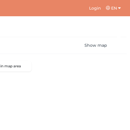
Login
EN
Show map
 in map area