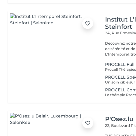
Institut L
Steinfort
2A, Rue Ermesind
Découvrez notre
de sérénité et d
L'Intemporel, troi
PROCELL Full 
PROCELL Spéci
PROCELL Conto
P'Osez.lu 
22, Boulevard P
THE RENATA FRANCA METHOD 