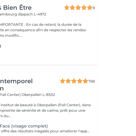
 Bien Être
8
uxembourg
dippach L-4972
s de retard, la durée de la
ite en conséquence afin de respecter les rendez-
ns modific...
g
'Intemporel
768
en
(Pall Center)
Oberpallen L-8552
institut de beauté à Oberpallen (Pall Center), dans
reinte de sérénité et de calme, prêt pour une
s du...
Face (visage complet)
Procell Thérapies offre des résultats inégalés pour améliorer l'apparence des rides et ridules, des cicatrices d'acné et des dommages causés par le soleil. Avec une irritation minimale, les traitements Procell sont sûrs, non invasifs, efficaces et fournissent des résultats qui parlent d'eux-mêmes. Ce n'est pas un hasard si Procell Thérapies est devenu le leader du microneedling..