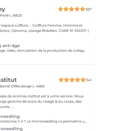
oy
367
Perlé L-8825
ure : . Coiffure Femme, Homme et
issage Brésilien. CARE N' ENJOY |
 anti-âge
Traitement anti-âge, rides, stimulation de la production de collagène, améliorez visiblement la texture de votre peau Le microneedling fait partie des traitements anti-âge permettant d'améliorer visiblement la texture de votre peau Il s'agit d'un traitement de mésothérapie à l'aide d'aiguilles stériles et à usage unique clipsé sur le stylo MPen de mesoestetic, permettant de réaliser des microperforations superficielles non invasives ayant une double action : -infusion des solutions contenant des principes actifs à faible poids moléculaire pénétrant jusqu'à la couche basale, afin de stimuler nos cellules -activation du processus de cicatrisation naturel de la peau et la production de collagène Contre-indication : acné active Séances recommandées: 3 à 5 séances à intervalles de 15 jours Un entretien mensuel est ensuite recommandé Important : il est indispensable de préparer votre peau 15 jours au préalable avec une routine mesoestetic adaptée
stitut
341
Liberté
Differdange L-4660
uipe de Aromas institut est à votre service. Nous
rge gamme de soins du visage & du corps, des
res, ...
oneedling
Comment cela fonctionne-t-il ? Le microneedling va permettre une pénétration de principes actifs boosteur dans la peau grâce à des micros aiguilles. Quels résultats ? Une peau lisse, une réduction des pores dilatés, atténuation des rides et ridules. Nous vous prions de bien vouloir respecter votre rendez-vous. En prenant rendez-vous, vous occupez une place, dont une autre personne aurait éventuellement besoin. Tout rendez-vous non annulé 24h en avance, est susceptible d'être facturé. (Si vous ne pouvez pas vous présenter à votre RDV, proposez-le éventuellement à un proche ou à un ami) Toute l'équipe de Aromas Institut vous remercie pour votre respect et votre compréhension.
croneedling