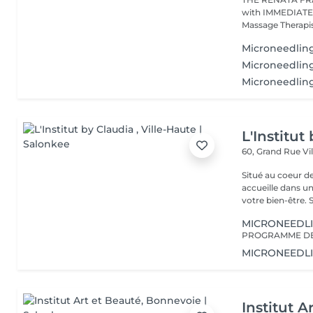
with IMMEDIATE RESULT from the first s
Massage Therapist
Microneedling
Microneedlin
Microneedling
L'Institut
60, Grand Rue
Vi
Situé au coeur d
accueille dans u
vot
MICRONEEDL
MICRONEEDL
Institut A