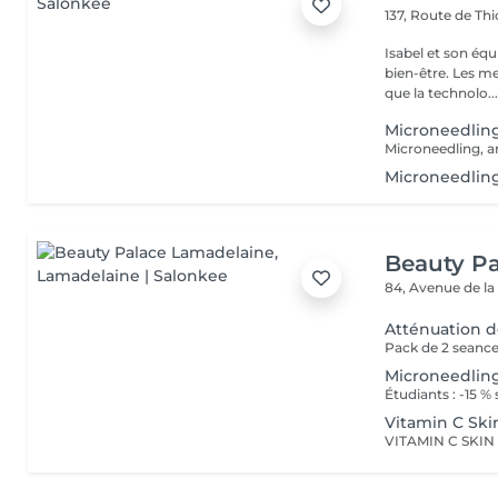
137, Route de Thi
Isabel et son éq
bien-être. Les meilleures marques esthétiques et cosmétiques ainsi
que la technolo..
Microneedling
Microneedlin
Beauty P
84, Avenue de la
Atténuation d
Pack de 2 seances
Microneedling
Vitamin C Ski