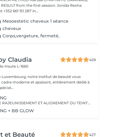
ession. Jonida Rexha
 +352 661 151 287 in...
 Mesoestetic cheveux 1 séance
g cheveux
 Corps,vergeture, fermeté,
 by Claudia
459
lle-Haute L-1660
e Luxembourg, notre institut de beauté vous
n cadre moderne et apaisant, entièrement dédié à
re bien-être. Spécial...
ING
PROGRAMME DE RAJEUNISSEMENT ET ALIGNEMENT DU TEINT DE LA PEAU
ING + BB GLOW
rt et Beauté
427