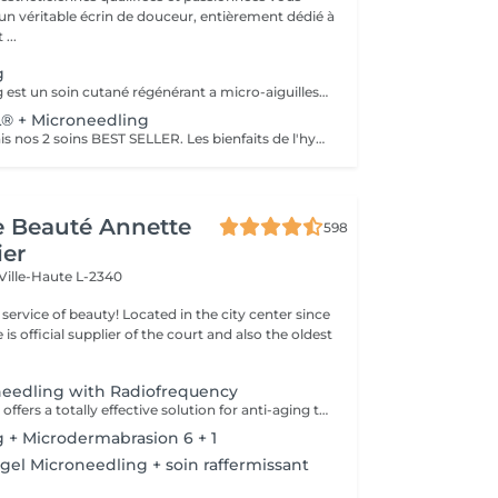
 un véritable écrin de douceur, entièrement dédié à
...
g
Le microneedling est un soin cutané régénérant a micro-aiguilles permettant de réduire les signes de l'âge et de raviver l'éclat de votre peau, il aide aussi a effacer les traces d'acné, les cicatrices. Un véritable soin qui resserre les pores dilatés , lisse la peau, estimes les rides et ridules grâce au sérum à l'acide hyaluronique. + LED visage et mains
 + Microneedling
Associé désormais nos 2 soins BEST SELLER. Les bienfaits de l'hydrafacial et du Microneedling pour un effet optimale sur votre peau. Une peau saine, propre, un effet GLOW instantanément, action anti-rides.
de Beauté Annette
598
ier
Ville-Haute L-2340
ty! Located in the city center since
e is official supplier of the court and also the oldest
needling with Radiofrequency
Pollogen DIVINE offers a totally effective solution for anti-aging treatments, but also for more difficult-to-treat areas such as the neck, lip contours and eyes. It is a unique combination of 3 medico-aesthetic technologies (VoluDerm microneedling RF + TriFractional + Ultrasound) which allows the renewal of the dermis and the epidermis. The result is significant and clearly visible, the skin looks young. The DIVINE Pollogen offers more volume, reduction of scars, firming of the skin and this without pain, without bruising, without bleeding and without revalidation time.
 + Microdermabrasion 6 + 1
el Microneedling + soin raffermissant