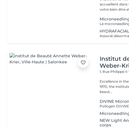
accueillent dans
votre bien-être et 
Microneedlin
HYDRAFACIAL®
Institut 
Weber-Kr
1, Rue Philippe II
Excellence in the service of beau
1970, the institut
beaut...
DIVINE Micro
Microneedling
NEW Light Ang
corps