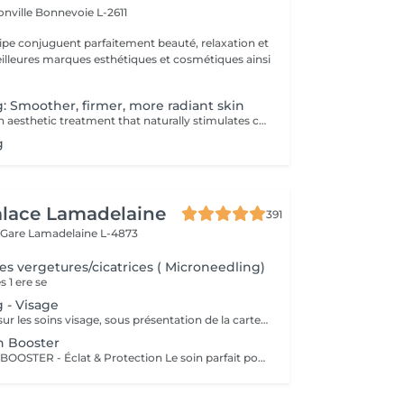
onville
Bonnevoie L-2611
uipe conjuguent parfaitement beauté, relaxation et
.
: Smoother, firmer, more radiant skin
Microneedling, an aesthetic treatment that naturally stimulates collagen and elastin production. Ideal for improving skin texture, minimizing enlarged pores, reducing fine lines, acne scars, or pigmentation spots. Gentle and effective technique, suitable for all skin types. Professional serums used for optimal results. Personalized consultation before each session.
g
alace Lamadelaine
391
 Gare
Lamadelaine L-4873
es vergetures/cicatrices ( Microneedling)
 1 ere se
 - Visage
Étudiants : -15 % sur les soins visage, sous présentation de la carte d'étudiants VALABLE. Il permet de stimuler la regeneration cellulaire, relancer la production de collagene et d'elastine. Augmentation d'absorbsion du serum specifique choisit pour le traitement , hydratation profonde, lifting etc
n Booster
VITAMIN C SKIN BOOSTER - Éclat & Protection Le soin parfait pour une peau lumineuse, uniforme et revitalisée ! La Vitamine C stabilisée est l'un des actifs les plus puissants pour protéger la peau du stress oxydatif et du vieillissement prématuré. Ce soin unique stimule la production naturelle de collagène, offrant un effet repulpant et un teint éclatant de jeunesse. Comment ça fonctionne ? Après un nettoyage en profondeur, nous appliquons un sérum concentré de Vitamine C pure qui pénètre efficacement grâce à sa formulation avancée. Ce puissant antioxydant neutralise les radicaux libres, illumine la peau et prévient l'apparition des rides et taches pigmentaires. Idéal pour : Les peaux ternes, fatiguées ou stressées Un teint irrégulier ou des signes de fatigue Prévenir le vieillissement cutané et les premiers signes de l'âge Résultats : Une peau plus lumineuse et un teint homogène dès la première séance Une sensation de fraîcheur et de vitalité instantanée Une peau protégée et renforcée contre les agressions extérieures Recommandation : À faire en cure de 4 séances pour un effet prolongé ou en soin coup d'éclat avant un événement spécial.