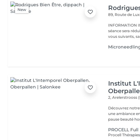
Rodrigues
New
89, Route de L
INFORMATION IMPORTANTE : En ca
séance sera rédu
vous suivants, sa
Microneedlin
Institut L
Oberpall
2, Arelerstrooss 
Découvrez notre 
une ambiance emp
pause beauté hor
PROCELL Full 