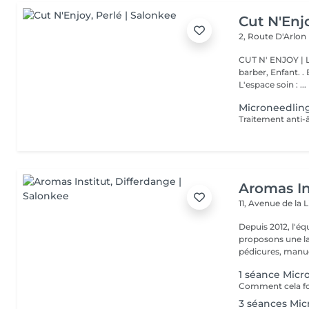
Cut N'Enj
2, Route D'Arlon
CUT N' ENJOY | L'espace coiff
barber, Enfant. . Botox, Génoma, L
L'espace soin : ...
Microneedling
Aromas In
11, Avenue de la 
Depuis 2012, l'éq
proposons une la
pédicures, manucu
1 séance Micr
3 séances Mi