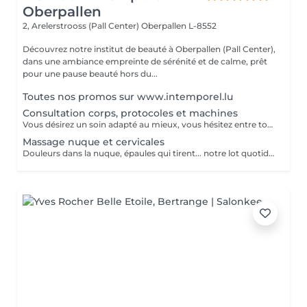
Oberpallen
2, Arelerstrooss (Pall Center)
Oberpallen L-8552
Découvrez notre institut de beauté à Oberpallen (Pall Center),
dans une ambiance empreinte de sérénité et de calme, prêt
pour une pause beauté hors du...
Toutes nos promos sur www.intemporel.lu
Consultation corps, protocoles et machines
Vous désirez un soin adapté au mieux, vous hésitez entre toutes nos techniques, machines et protocoles divers. Nous avons donc mis en place ce moment privilégié avec une esthéticienne qui vous écoutera et répondra à vos attentes en vous conseillant au mieux. Les 25€ de la consultation vous seront déduits de votre soin si vous prenez rdv .
Massage nuque et cervicales
Douleurs dans la nuque, épaules qui tirent... notre lot quotidien à tous, ce massage aux huiles chaudes aromatiques détend et relaxe les muscles contractés. En complément de soin visage uniquement.