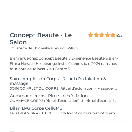
Concept Beauté - Le
455
Salon
201, route de Thionville
Howald L-5885
Bienvenue chez Concept Beauté L'Expérience Beauté & Bien-
Être à Howald Hesperange Installé depuis juin 2024 dans nos
tout nouveaux locaux au Centre S...
Soin complet du Corps - Rituel d'exfoliation &
massage
SOIN COMPLET DU CORPS (Rituel d'exfoliation + Massage) Un soin divin combinant un gommage doux et un massage relaxant pour une peau sublimée et un corps détendu. L'exfoliation, réalisée avec le Body Strategist Scrub de Comfort Zone, élimine les cellules mortes, affine le grain de peau et prépare à l'absorption des actifs hydratants. Le massage qui suit nourrit et apaise la peau grâce aux textures veloutées et aux actifs régénérants des huiles de soin Comfort Zone, pour une sensation de bien-être absolu.
Gommage corps -Rituel d'exfoliation
GOMMAGE CORPS (Rituel d'exfoliation) Un rituel d'exfoliation délicat qui débarrasse la peau des impuretés et cellules mortes pour la laisser incroyablement douce et lumineuse. Nous utilisons le Body Strategist Scrub de Comfort Zone, un gommage aux particules naturelles qui stimule la microcirculation et révèle l'éclat de votre peau. Idéal avant un massage, un soin hydratant ou pour préparer la peau au bronzage.
Bilan LPG Corps CelluM6
LPG BILAN GRATUIT CELLU M6 Avant de débuter votre programme LPG, nous vous offrons un bilan personnalisé. Cette séance permet d'analyser votre peau, d'évaluer vos besoins et de définir ensemble le protocole le plus adapté à vos objectifs (fermeté, cellulite, drainage, remodelage). Grâce à la technologie brevetée LPG Endermologie, nous vous conseillons un programme sur-mesure pour optimiser vos résultats dès la première séance. Un accompagnement exclusif : En plus de votre programme LPG, bénéficiez des conseils d'une professionnelle, coach en nutrition et bien-être, pour des résultats optimisés et durables. Un suivi global pour retrouver une silhouette harmonieuse et une meilleure vitalité ! Le Lipomassage est une technique issu de l'endermologie ,c'est la solution aux problèmes de cellulite, de graisses localisées et de relachement cutané. Cellu M6 combine trois efets majeurs: - Le destockage : il active la lipolyse et stimule les adipocytes déclenchant la libération des graisses - Le raffermissement : il stimule les fibroblastes pour générer collagène et élastine - Le rescultage : il décloisonne les amas graisseux et agit sur les septas ( aspect capitons )