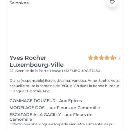
Yves Rocher
612
Luxembourg-Ville
22, Avenue de la Porte-Neuve
LUXEMBOURG 57480
Diana (responsable) Estelle ,Marina, Vanessa, Anne-Sophie vous
accueille toute la semaine de 9h30 à 18h dans la bonne humeur
! Langue : Français Ang...
GOMMAGE DOUCEUR - Aux Epices
MODELAGE DOS - aux Fleurs de Camomille
ESCAPADE A LA GACILLY - aux Fleurs de
Camomille
Offrez-vous une longue escapade bien-être aux senteurs printanières de Camomille, fleur emblématique de nos champs à la Gacilly. le temps s'est arrêté. Incroyablement relaxé et en harmonie, votre corps et votre esprits retrouvent leur équilibre.