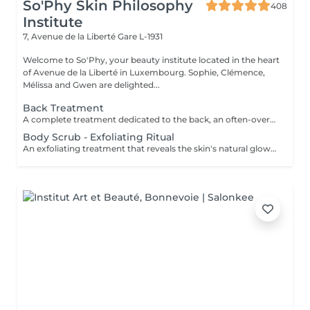
So'Phy Skin Philosophy
408
Institute
7, Avenue de la Liberté
Gare L-1931
Welcome to So'Phy, your beauty institute located in the heart
of Avenue de la Liberté in Luxembourg. Sophie, Clémence,
Mélissa and Gwen are delighted...
Back Treatment
A complete treatment dedicated to the back, an often-overlooked area that can be prone to tension and imperfections. The treatment begins with cleansing and exfoliation to purify the skin, refine its texture and improve its overall appearance. Depending on your needs and the selected duration (30 or 60 minutes), more targeted work may be performed to deeply cleanse and rebalance the skin. The treatment ends with a relaxing massage to release accumulated tension and provide an immediate sense of well-being. The skin feels clearer, smoother, and the back deeply relaxed. An ideal treatment to care for this often-neglected area while enjoying a moment of relaxation.
Body Scrub - Exfoliating Ritual
An exfoliating treatment that reveals the skin's natural glow while offering a true moment of relaxation. The scrub removes dead skin cells, refines skin texture and leaves the skin soft and radiant. According to your preference, you can choose between a black soap scrub for a purifying and enveloping experience, or a grain-based scrub for a more invigorating and effective exfoliation. Your chosen fragrance accompanies the entire treatment, with the option to extend the experience with a nourishing massage oil. The skin feels smooth, soft and delicately scented, while the body relaxes and the mind unwinds. An ideal treatment to prepare the skin, enhance its appearance or simply enjoy a moment for yourself.