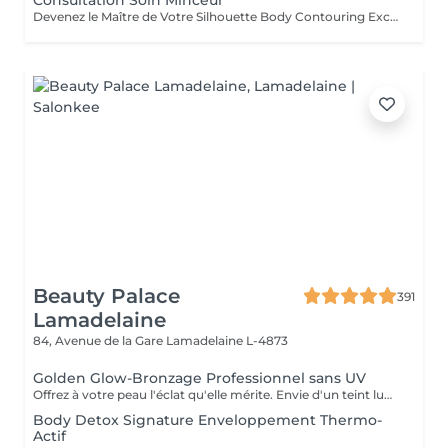
Consultation Soin Minceur
Devenez le Maître de Votre Silhouette Body Contouring Exclusif Vous aspirez à redéfinir votre silhouette, dire adieu à la peau d'orange, et être prête pour votre summer body ? Ressentez-vous le besoin d'être accompagnée par des professionnelles pour retrouver le corps qui vous fait vous sentir au mieux ? Arboria Beauty est là pour concrétiser vos objectifs! Le Body Contouring by CONTOUR PARIS® offre une solution complète, personnalisée et unique grâce à la combinaison de trois technologies de pointe : La Cryolipolyse Augmentée, pour affiner votre silhouette sur mesure. Le Laser Diode Focalisé, pour atténuer la cellulite. Le Palber-Rouler Mécanique, pour raffermir la beau. Laissez-nous vous guider vers une transformation qui révélera votre meilleure version ! Arboria Beauty détient l'exclusivité au Luxembourg pour vous offrir en avant-première le Body Contouring by CONTOUR PARIS®, une expérience minceur unique en son genre dans le domaine de médecine esthétique.
Beauty Palace
391
Lamadelaine
84, Avenue de la Gare
Lamadelaine L-4873
Golden Glow-Bronzage Professionnel sans UV
Offrez à votre peau l'éclat qu'elle mérite. Envie d'un teint lumineux et d'un effet retour de vacances toute l'année ? Le Golden Glow est un spray tanning professionnel qui sublime votre peau en quelques minutes seulement. Un bronzage sur mesure, naturel ou intense selon vos envies, sans exposition aux UV. - Glow immédiat - Teint uniforme et lumineux - Silhouette visuellement sublimée - Idéal avant événement, vacances ou shooting Chaque séance est personnalisée selon votre carnation et l'intensité souhaitée afin de garantir un résultat harmonieux et élégant, sans effet artificiel. !!! Prévoir des vêtements amples et foncés (noirs de préférence) après la séance !!! Important Préparation de la peau Pour un résultat optimal, un gommage doit être réalisé 24h avant la séance de tanning. Si vous souhaitez réserver un Tanning + Gommage, merci de nous appeler directement afin d'organiser le gommage 24h à l'avance et garantir un résultat uniforme et durable.
Body Detox Signature Enveloppement Thermo-
Actif