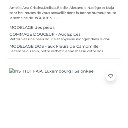
Amélie,Ana Cristina,Melissa,Elodie, Alexandra,Nadège et Maja
sont heureuses de vous accueillir dans la bonne humeur toute
la semaine de 9h30 à 18h . L...
MODELAGE des pieds
GOMMAGE DOUCEUR - Aux Epices
Retrouvez une peau douce et soyeuse Plongez dans la douceur tropicale dIndonésie à travers les notes épicées des huiles essentielles de Girofle et de Muscade. Ce gommage aux effluves chauds et naturels vous transporte tout en exfoliant délicatement votre peau : elle est douce, lumineuse et satinée.
MODELAGE DOS - aux Fleurs de Camomille
Le temps du soin, notre esthéticienne masse votre dos .