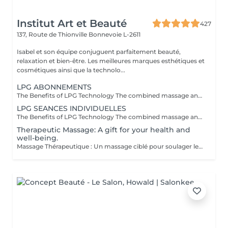
Institut Art et Beauté
427
137, Route de Thionville
Bonnevoie L-2611
Isabel et son équipe conjuguent parfaitement beauté,
relaxation et bien-être. Les meilleures marques esthétiques et
cosmétiques ainsi que la technolo...
LPG ABONNEMENTS
The Benefits of LPG Technology The combined massage and suction of the LPG Cellu M6 Medical offer 100% natural slimming, anti-aging, and therapeutic solutions through painless massages that naturally reactivate cellular mechanisms, providing various benefits tailored to your specific needs. Aesthetic Benefits: Reduces cellulite, with the "orange peel" appearance gradually disappearing, restoring the skin's smooth and firm appearance. Harmonizes the silhouette. Firms and improves the skin's appearance. Reduces the appearance of scars, grafts, and burns. Therapeutic Benefits: Improves lymphatic and blood circulation. Promotes postoperative recovery. Generates a relaxing effect. Reduces muscle pain. Relieves heavy legs and swollen ankles. Prepares the body for physical effort. Facilitates recovery after exercise: muscle soreness, etc. Treats sports-related conditions: tendinitis, muscle injuries, etc. Provides relaxation and muscle relaxation. Trained Practitioners: Carla Lisete Carla Marie Francesca Take care of your body and beauty today with LPG technology to prepare your skin and body for the years to come.
LPG SEANCES INDIVIDUELLES
The Benefits of LPG Technology The combined massage and suction of the LPG Cellu M6 Medical offer 100% natural slimming, anti-aging, and therapeutic solutions through painless massages that naturally reactivate cellular mechanisms, providing various benefits tailored to your specific needs. Aesthetic Benefits: Reduces cellulite, with the "orange peel" appearance gradually disappearing, restoring the skin's smooth and firm appearance. Harmonizes the silhouette. Firms and improves the skin's appearance. Reduces the appearance of scars, grafts, and burns. Therapeutic Benefits: Improves lymphatic and blood circulation. Promotes postoperative recovery. Generates a relaxing effect. Reduces muscle pain. Relieves heavy legs and swollen ankles. Prepares the body for physical effort. Facilitates recovery after exercise: muscle soreness, etc. Treats sports-related conditions: tendinitis, muscle injuries, etc. Provides relaxation and muscle relaxation. Trained Practitioners: Carla Lisete Carla Marie Francesca Take care of your body and beauty today with LPG technology to prepare your skin and body for the years to come.
Therapeutic Massage: A gift for your health and
well-being.
Massage Thérapeutique : Un massage ciblé pour soulager les tensions musculaires, réduire le stress, et rééquilibrer votre corps. Soulagement des Douleurs Musculaires : Les techniques de massage ciblent les zones de tension pour libérer les nuds musculaires et améliorer la flexibilité. Réduction du Stress : Les massages aident à abaisser les niveaux de cortisol, l'hormone du stress, ce qui favorise la détente et une meilleure gestion du stress. Amélioration du Bien-être Général : Ils stimulent la circulation sanguine, renforcent le système immunitaire, et contribuent à un meilleur sommeil, ce qui mène à une vie plus équilibrée. Au-delà du physique, ces massages favorisent une sensation de paix intérieure et de clarté mentale. Praticiennes Qualifiées : Experts dans diverses techniques de massage. Traitements Personnalisés : Séances adaptées à vos besoins spécifiques. Ambiance Apaisante : Un environnement relaxant. Une nouvelle manière de prendre soin de vous.