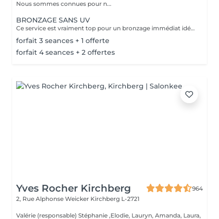
Nous sommes connues pour n...
BRONZAGE SANS UV
Ce service est vraiment top pour un bronzage immédiat idéal avant vos vacances ou avant une soirée ;) Nous vous conseillons de faire un gommage la veille du soin et de porter des vêtements amples noirs. Selon votre peau, cela tient environ 1 semaine à 10 Jours! AVANT Exfolier votre peau en profondeur, puis hydrater généreusement 24h avant d'appliquer votre autobronzant, en insistant bien sur les coudes, genoux, chevilles et les zones sensibles. Épiler ou raser dans les 48h avant application afin que les pores de la peau soient fermés. Des points noirs pourraient apparaître si votre peau n'est pas nette lors de l'application. Ne pas appliquer de crème hydratante, parfum, déodorant ou maquillage le jour même de l'application cela pourrait obstruer les pores de la peau et faire apparaître des points noirs. APRÈS Porter des vêtement amples de couleur foncée les vêtements près du corps ou sous-vêtements pourraient faire des marques, porter des chaussures larges. Hydrater quotidiennement votre peau les jours suivant l'application ou utiliser un autobronzant progressif pour entretenir votre bronzage et le faire durer plus longtemps. Après 5 jours, exfolier quotidiennement votre peau à l'aide d'un exfoliant doux afin d'aider votre peau à absorber plus facilement votre crème hydratante, et garder un joli bronzage. Cela permet aussi au bronzage de s'estomper progressivement et uniformément.
forfait 3 seances + 1 offerte
forfait 4 seances + 2 offertes
Yves Rocher Kirchberg
964
2, Rue Alphonse Weicker
Kirchberg L-2721
Valérie (responsable) Stéphanie ,Elodie, Lauryn, Amanda, Laura,