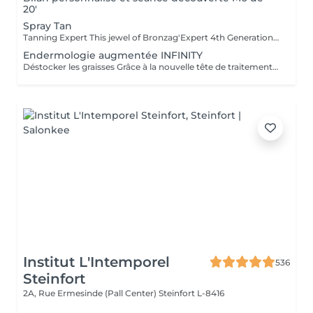
20'
Spray Tan
Tanning Expert This jewel of Bronzag'Expert 4th Generation technology, working with our lotion, offers a tailor-made tan without UV exposure. Thanks to its 99% natural composition containing a melanin activator and moisturizing active ingredients, you will find tanned, revitalized and plumped skin.
Endermologie augmentée INFINITY
Déstocker les graisses Grâce à la nouvelle tête de traitement brevetée Alliance, endermologie® permet de cibler et daffiner les zones rebelles à lexercice et à lhygiène alimentaire (bras, dos, ventre, taille, cuisses..) tout en sadaptant précisément aux besoins de chaque peau. Lisser la cellulite La cellulite, qui touche 90 % des femmes même les plus minces et les plus sportives, résulte à la fois dun stockage de graisses dans les adipocytes (cellules graisseuses) et dune rétention deau tout autour. Raffermir la peau Variations de poids, grossesses, temps qui passe la peau perd progressivement de sa tonicité et de sa souplesse. Même si ce relâchement cutané concerne tout le corps, certaines zones y sont plus sensibles : intérieur des cuisses, ventre, bras, etc Retrouver des jambes légères Jambes lourdes et douloureuses, chevilles ou pieds gonflés ces symptômes traduisent une mauvaise circulation sanguine et lymphatique. Les toxines saccumulent dans lorganisme, ce qui explique de telles variations de volume en une même journée ou à différents moments du cycle féminin. Bien-être Découvrez des parcours de soins au concept exclusif, pour une efficacité et une détente incomparables.
Institut L'Intemporel
536
Steinfort
2A, Rue Ermesinde (Pall Center)
Steinfort L-8416