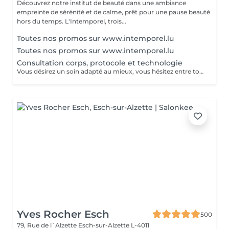
Découvrez notre institut de beauté dans une ambiance
empreinte de sérénité et de calme, prêt pour une pause beauté
hors du temps. L'Intemporel, trois...
Toutes nos promos sur www.intemporel.lu
Toutes nos promos sur www.intemporel.lu
Consultation corps, protocole et technologie
Vous désirez un soin adapté au mieux, vous hésitez entre toutes nos techniques, machines et protocoles divers. Nous avons donc mis en place ce moment privilégié avec une esthéticienne, qui vous écoutera et répondra à vos attentes en vous conseillant au mieux. Les 25€ de la consultation vous seront déduits de votre soin si vous prenez rdv .
Yves Rocher Esch
500
79, Rue de l`Alzette
Esch-sur-Alzette L-4011