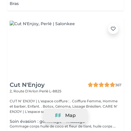
Bras
Cut N'Enjoy
367
2, Route D'Arlon
Perlé L-8825
CUT N' ENJOY | L'espace coiffure : . Coiffure Femme, Homme
et barber, Enfant. . Botox, Génoma, Lissage Brésilien. CARE N'
ENJOY | L'espace soin : ...
Map
Soin évasion : gommage + massage
Gommage corps huile de coco et fleur de tiaré, huile corps de modelage et le lait corps sublimateur. Fragrances suaves et paradisiaque.