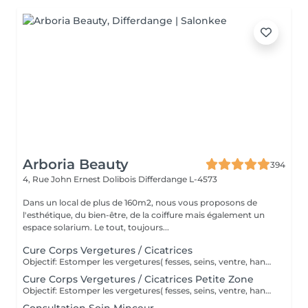
Arboria Beauty
394
4, Rue John Ernest Dolibois
Differdange L-4573
Dans un local de plus de 160m2, nous vous proposons de
l'esthétique, du bien-être, de la coiffure mais également un
espace solarium. Le tout, toujours...
Cure Corps Vergetures / Cicatrices
Objectif: Estomper les vergetures( fesses, seins, ventre, hanches, cuisses...), cicatrices, rides ( décolleté, cou...), masques de grossesse, unifier le dos des mains et les imperfections superficielles de la peau. Un rendez-vous vous est offert afin que l'on puisse déterminer le meilleur protocole à mettre en place. Nos traitements sont sur-mesure en fonction de vos besoins. Une fois cette analyse effectuée, une offre de prix vous sera faite. Le tout sans engagements. Une cure dure en moyenne entre 8 et 12 séances espacées d'une à deux semaines. Une crème à base de collagène, élastine et acide hyaluronique vous est OFFERTE afin de compléter votre cure.
Cure Corps Vergetures / Cicatrices Petite Zone
Objectif: Estomper les vergetures( fesses, seins, ventre, hanches, cuisses...), cicatrices, rides ( décolleté, cou...), masques de grossesse, unifier le dos des mains et les imperfections superficielles de la peau. Un rendez-vous vous est offert afin que l'on puisse déterminer le meilleur protocole à mettre en place. Nos traitements sont sur-mesure en fonction de vos besoins. Une fois cette analyse faite, une offre de prix vous sera faite. Le tout sans engagements. La cure dure en moyenne 10 séances espacées d'une à deux semaines. Une crème à base de collagène, élastine et acide hyaluronique vous est OFFERTE afin de compléter votre cure.