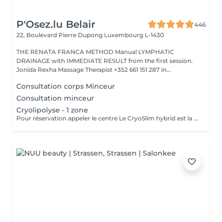
P'Osez.lu Belair
446
22, Boulevard Pierre Dupong
Luxembourg L-1430
THE RENATA FRANCA METHOD Manual LYMPHATIC
DRAINAGE with IMMEDIATE RESULT from the first session.
Jonida Rexha Massage Therapist +352 661 151 287 in...
Consultation corps Minceur
Consultation minceur
Cryolipolyse - 1 zone
Pour réservation appeler le centre Le CryoSlim hybrid est la nouvelle génération de Cryolipolyse médicale (traitement des cellules de graisse par le froid). CryoSlim hybrid est le seul appareil d'amincissement à garantir les résultats minceur cliniquement supérieurs à la moyenne et exclusivement avec des températures de traitement saines et sans danger pour l'organisme. Ce traitement concerne les hommes et les femmes qui présentent une ou plusieurs zones localisées souvent résistantes aux efforts de régime et sport : ventre, poignées d'amour, culotte de cheval, intérieur des cuisses, genoux, bras, dos.