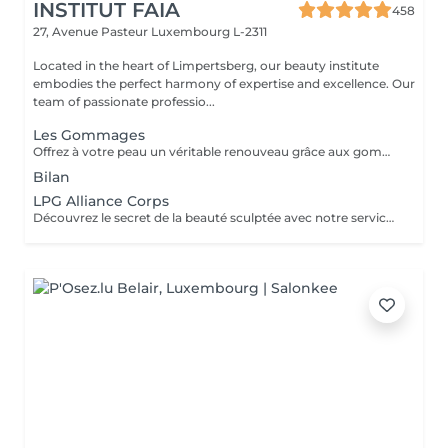
INSTITUT FAIA
458
27, Avenue Pasteur
Luxembourg L-2311
Located in the heart of Limpertsberg, our beauty institute
embodies the perfect harmony of expertise and excellence. Our
team of passionate professio...
Les Gommages
Offrez à votre peau un véritable renouveau grâce aux gommages corps Gemology. Enrichis en extraits minéraux précieux et en ingrédients naturels, ils exfolient en douceur, éliminent les cellules mortes et révèlent l'éclat de la peau. Leur texture sensorielle et leurs parfums délicats transforment l'exfoliation en un rituel de bien-être luxueux. Résultat : une peau lisse, douce, parfaitement préparée à recevoir les soins suivants.
Bilan
LPG Alliance Corps
Découvrez le secret de la beauté sculptée avec notre service LPG Endermologie. Cette technologie de pointe est votre alliée pour une silhouette redessinée et une peau radieuse. Les soins Endermologie stimulent naturellement la production de collagène et d'élastine, réduisent l'aspect de la cellulite et raffermissent votre peau. Les résultats sont visibles dès les premières séances, vous laissant avec une confiance et une élégance accrues. Révélez votre beauté intérieure avec une silhouette plus harmonieuse. Optez pour le bien-être et la beauté, choisissez LPG Endermologie dès aujourd'hui.