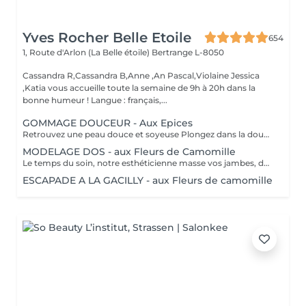
Yves Rocher Belle Etoile
654
1, Route d'Arlon (La Belle étoile)
Bertrange L-8050
Cassandra R,Cassandra B,Anne ,An Pascal,Violaine Jessica
,Katia vous accueille toute la semaine de 9h à 20h dans la
bonne humeur ! Langue : français,...
GOMMAGE DOUCEUR - Aux Epices
Retrouvez une peau douce et soyeuse Plongez dans la douceur tropicale dIndonésie à travers les notes épicées des huiles essentielles de Girofle et de Muscade. Ce gommage aux effluves chauds et naturels vous transporte tout en exfoliant délicatement votre peau : elle est douce, lumineuse et satinée.
MODELAGE DOS - aux Fleurs de Camomille
Le temps du soin, notre esthéticienne masse vos jambes, des orteils à la taille dans un mouvement tonique qui active la microcirculation et leurs procure un confort sans précédent. Bénéfices : Vos jambes retrouvent fraicheur et légèreté.
ESCAPADE A LA GACILLY - aux Fleurs de camomille