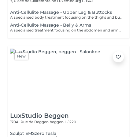
7, Place de Clairefontaine
Luxembourg L-1341
Anti-Cellulite Massage - Upper Leg & Buttocks
A specialised body treatment focusing on the thighs and buttocks using intensive massage techniques designed to stimulate circulation and work the underlying tissues. This targeted treatment helps improve skin appearance, support tissue tone, and leave the treated areas feeling smoother, firmer, and revitalised.
Anti-Cellulite Massage - Belly & Arms
A specialised treatment focusing on the abdomen and arms using targeted massage techniques designed to stimulate circulation and support the skin's natural appearance. This intensive treatment helps improve tissue tone, enhance skin texture, and leave the treated areas feeling smoother, more supple, and refreshed.
New
LuxStudio Beggen
170A, Rue de Beggen
beggen L-1220
Sculpt EMSzero Tesla