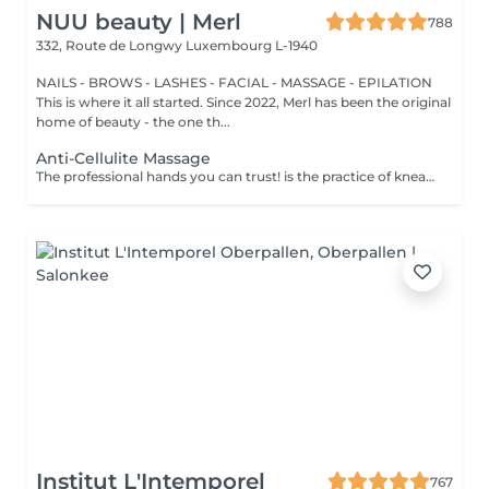
NUU beauty | Merl
788
332, Route de Longwy
Luxembourg L-1940
NAILS - BROWS - LASHES - FACIAL - MASSAGE - EPILATION
This is where it all started. Since 2022, Merl has been the original
home of beauty - the one th...
Anti-Cellulite Massage
The professional hands you can trust! is the practice of kneading or manipulating a person's muscles and other soft-tissue in order to reduce stress, reduce muscle pain, increase relaxation and improve the work of the immune system. Benefits of getting an anti-cellulite massage: - improves blood circulation - congestion in the skin goes away - metabolic processes in cells and tissues are activated - muscles and tissues are saturated with oxygen and minerals - skin becomes smooth and elastic How is massage anti-cellulite done? - back is massaged - arms are massaged - legs are massaged - belly is massaged Age restrictions: recommended to do from 16 years. Post procedure recommendations: do not do sport and any sharp movements for 2-3 hours after the procedure. Frequency: 2-3 times per week, 10 times in total. Repeat once in 3-6 months.
Institut L'Intemporel
767