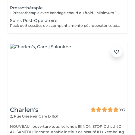
Pressothérapie
- Pressothérapie avec bandage chaud ou froid - Minimum 1 séance par semaine Bienfaits : - Stimule la circulation sanguine et lymphatique - Réduit la rétention d'eau et les gonflements - Soulage les jambes lourdes et fatiguées - Aide à diminuer l'apparence de la cellulite - Favorise la récupération après une chirurgie esthétique - Améliore le confort despersonnes souffrant de lipdème
Soins Post-Opératoire
Pack de 5 sessões de acompanhamento pós-operatório, adaptadas às necessidades da recuperação. As sessões devem ser realizadas com um intervalo mínimo de 2 dias entre cada uma, para respeitar o processo de cicatrização e otimizar os resultados.
Charlen's
993
2, Rue Glesener
Gare L-1631
NOUVEAU : ouverture tous les lundis !!!! NON STOP DU LUNDI
AU SAMEDI L'incontournable institut de beauté à Luxembourg.