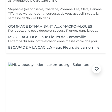
33, Avenue de la Gare
Gare L-1610
Stephanie (responsable, Charlene, Romane, Lea, Clara, Hanane,
Tiffany et Morgane sont heureuses de vous accueillir toute la
semaine de 9h30 à 18h dans...
GOMMAGE DYNAMISANT AUX MACRO-ALGUES
Retrouvez une peau douce et soyeuse Plongez dans la douceur tropicale dIndonésie à travers les notes épicées des huiles essentielles de Girofle et de Muscade. Ce gommage aux effluves chauds et naturels vous transporte tout en exfoliant délicatement votre peau : elle est douce, lumineuse et satinée.
MODELAGE DOS - aux Fleurs de Camomille
Le temps du soin, notre esthéticienne masse votre dos pour un confort sans précédent.
ESCAPADE A LA GACILLY - aux Fleurs de camomille