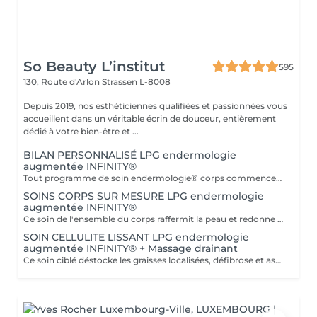
So Beauty L’institut
595
130, Route d'Arlon
Strassen L-8008
Depuis 2019, nos esthéticiennes qualifiées et passionnées vous
accueillent dans un véritable écrin de douceur, entièrement
dédié à votre bien-être et ...
BILAN PERSONNALISÉ LPG endermologie
augmentée INFINITY®
Tout programme de soin endermologie® corps commence par un bilan ultra-précis, avec l'application professionnelle ENDERMOLINK. Il se déroule en trois étapes clés : 1. Décryptage de votre mode de vie. 2. Analyse de votre peau. 3. Création de votre programme sur-mesure.
SOINS CORPS SUR MESURE LPG endermologie
augmentée INFINITY®
Ce soin de l'ensemble du corps raffermit la peau et redonne du galbe aux courbes pour retrouver une silhouette resculptée et plus ferme tout en procurant un grand moment de bien-être. DESTOCKE les graisses Grâce à la nouvelle tête de traitement brevetée Alliance, endermologie® permet de cibler et d'affiner les zones rebelles à lexercice et à l'hygiène alimentaire (bras, dos, ventre, taille, cuisses..) tout en s'adaptant précisément aux besoins de chaque peau. LISSE la cellulite La cellulite, qui touche 90 % des femmes même les plus minces et les plus sportives, résulte à la fois dun stockage de graisses dans les adipocytes (cellules graisseuses) et dune rétention d'eau tout autour. RAFFERMIT la peau Variations de poids, grossesses, temps qui passe la peau perd progressivement de sa tonicité et de sa souplesse. Même si ce relâchement cutané concerne tout le corps, certaines zones y sont plus sensibles : intérieur des cuisses, ventre, bras, etc
SOIN CELLULITE LISSANT LPG endermologie
augmentée INFINITY® + Massage drainant
Ce soin ciblé déstocke les graisses localisées, défibrose et assouplit les tissus pour traiter efficacement la cellulite adipeuse et fibreuse tout en procurant un grand moment de bien-être. 40 minutes LPG + 10 minutes de massage drainant/amincissant sur l'avant des jambes.