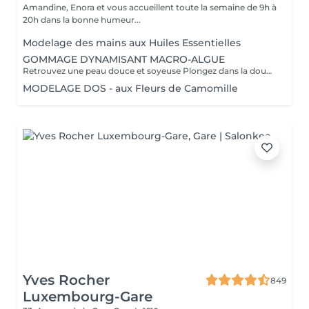
Amandine, Enora et vous accueillent toute la semaine de 9h à
20h dans la bonne humeur...
Modelage des mains aux Huiles Essentielles
GOMMAGE DYNAMISANT MACRO-ALGUE
Retrouvez une peau douce et soyeuse Plongez dans la douceur tropicale dIndonésie à travers les notes épicées des huiles essentielles de Girofle et de Muscade. Ce gommage aux effluves chauds et naturels vous transporte tout en exfoliant délicatement votre peau : elle est douce, lumineuse et satinée.
MODELAGE DOS - aux Fleurs de Camomille
Yves Rocher
849
Luxembourg-Gare