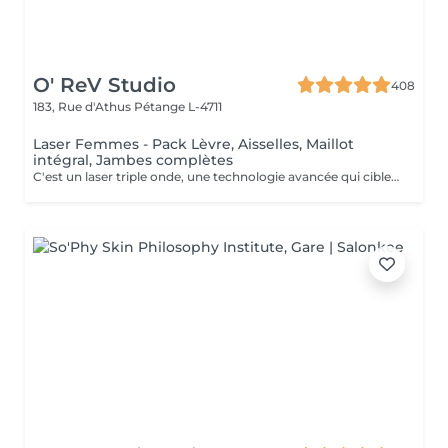
O' ReV Studio
408
183, Rue d'Athus
Pétange L-4711
Laser Femmes - Pack Lèvre, Aisselles, Maillot
intégral, Jambes complètes
C'est un laser triple onde, une technologie avancée qui cible efficacement tous les types de poils et de peaux. Grâce à ses trois longueurs d'onde (Alexandrite, Diode et Nd:YAG), il agit en profondeur pour une épilation définitive optimale, tout en assurant un traitement confortable et sécurisé. Ce pack complet inclut l'épilation définitive des lèvres supérieures, aisselles, maillot integral devant et derrière et jambes complètes, pour une peau lisse et sans poils sur le long terme. Contre indications: Grossesse et allaitement Exposition au soleil & solarium 2 jours avant et après Présence de plaies, infections cutanées ou herpès actif Prise de médicaments photo-sensibilisants (Roaccutane, antibiotiques, anti-inflammatoires etc,...) Maladies de peau (eczéma, psoriasis, vitiligo, etc.) Diabète non contrôlé Épilepsie (à cause de la lumière du laser) Implants métalliques ou pacemaker Varices importantes sur la zone traitée