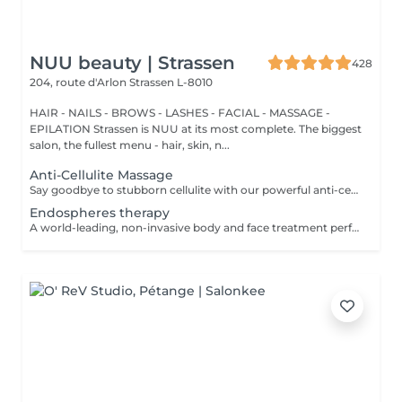
NUU beauty | Strassen
428
204, route d'Arlon
Strassen L-8010
HAIR - NAILS - BROWS - LASHES - FACIAL - MASSAGE -
EPILATION Strassen is NUU at its most complete. The biggest
salon, the fullest menu - hair, skin, n...
Anti-Cellulite Massage
Say goodbye to stubborn cellulite with our powerful anti-cellulite massage! This intensive treatment uses firm, targeted techniques to stimulate circulation, break down fat deposits, and smooth the skin's texture. By enhancing lymphatic flow and increasing metabolism, it visibly reduces the appearance of dimples and improves overall skin tone. Ideal as part of a body contouring plan. Age restrictions: recommended to do from 16 years. Post procedure recommendations: do not do sport and any sharp movements for 2-3 hours after the procedure. Frequency: 2-3 times per week, 10 times in total. Repeat once in 3-6 months.
Endospheres therapy
A world-leading, non-invasive body and face treatment performed using the original 3rd-generation Endospheres® technology one of the most advanced solutions on the market for sculpting, drainage, and skin firming. This Italian medical technology combines microvibration, deep lymphatic drainage, and muscle stimulation to deliver visible results from the very first session. Why Endospheres® at NUU: Original 3rd-generation Endospheres® device · Authentic Italian technology · Instant lightness, firmness, and contouring · Safe, natural, and highly effective · No downtime Key benefits: Reduces cellulite and water retention Improves blood and lymphatic circulation Firms and tightens the skin Relieves muscle tension and heaviness Stimulates collagen and natural glow A.F.T. (Abdominal Fat Treatment) Advanced thermal and vacuum technology designed to activate fat metabolism, enhance lymphatic drainage, and sculpt the abdominal area safely and comfortably. Recommended from: 18+ Post-care: No downtime Frequency: Course recommended for optimal results Results are visible and progressive with regular sessions.