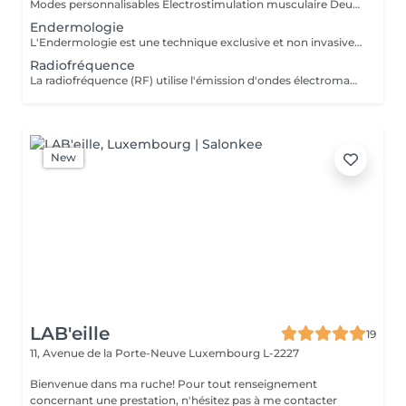
Modes personnalisables Électrostimulation musculaire Deux poignées indépendantes : contrôlez la puissance indépendamment, permettant des entraînements synchronisés ou individualisés Sûr et non invasif : notre machine est exempte de courant, d'hyperthermie, de rayonnement et ne nécessite aucune période de récupération. Brûlage de graisse et développement musculaire sans effort Gain de temps et d'efforts : seulement 30 minutes d'utilisation équivalent à 30 000 contractions musculaires, l'équivalent d'innombrables rouleaux de ventre ou squats.
Endermologie
L'Endermologie est une technique exclusive et non invasive qui permet de remodeler votre silhouette, de lisser la cellulite et d'améliorer globalement la tonicité de la peau.
Radiofréquence
La radiofréquence (RF) utilise l'émission d'ondes électromagnétiques à très haute fréquence, pour cibler la peau. La technologie RF permet ainsi de raffermir sa peau et de réduire des tissus graisseux, afin de redessiner des contours touchés par un affaissement cutané et un relâchement de la peau.
New
LAB'eille
19
11, Avenue de la Porte-Neuve
Luxembourg L-2227
Bienvenue dans ma ruche! Pour tout renseignement
concernant une prestation, n'hésitez pas à me contacter