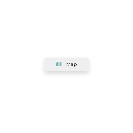
Map
Company
Support
Team
&
Careers
Information for salons