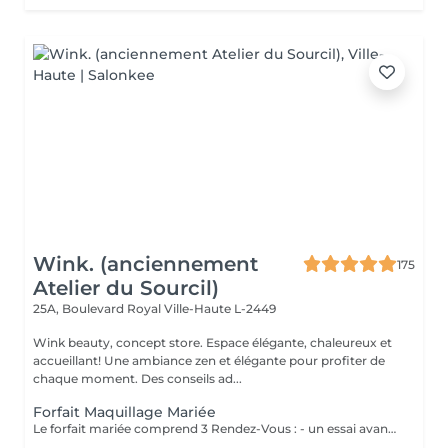
Wink. (anciennement
175
Atelier du Sourcil)
25A, Boulevard Royal
Ville-Haute L-2449
Wink beauty, concept store. Espace élégante, chaleureux et
accueillant! Une ambiance zen et élégante pour profiter de
chaque moment. Des conseils ad...
Forfait Maquillage Mariée
Le forfait mariée comprend 3 Rendez-Vous : - un essai avant la prestation du jour J ( Afin de déterminer vos besoins, vos envies, la thématique de cette journée ) - une épilation des sourcils ( Pour ouvrir, & sublimer le regard ) - Maquillage Jour J ( Réalisation du maquillage décidé lors du rendez-vous test )