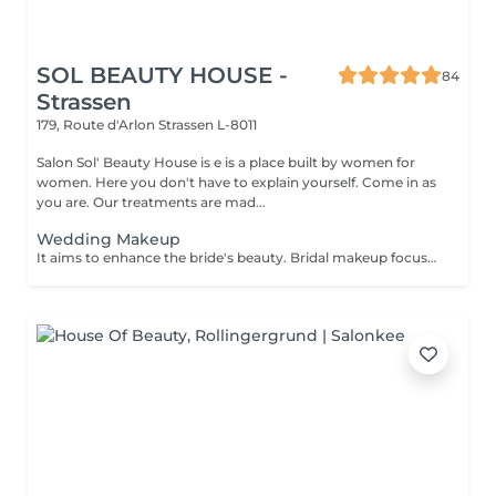
SOL BEAUTY HOUSE -
84
Strassen
179, Route d'Arlon
Strassen L-8011
Salon Sol' Beauty House is e is a place built by women for
women. Here you don't have to explain yourself. Come in as
you are. Our treatments are mad...
Wedding Makeup
It aims to enhance the bride's beauty. Bridal makeup focuses on creating a flawless elegant and timeless look for your special day. It includes: - perfect foundation - correction - eyes makeup - eyebrows - perfect lips