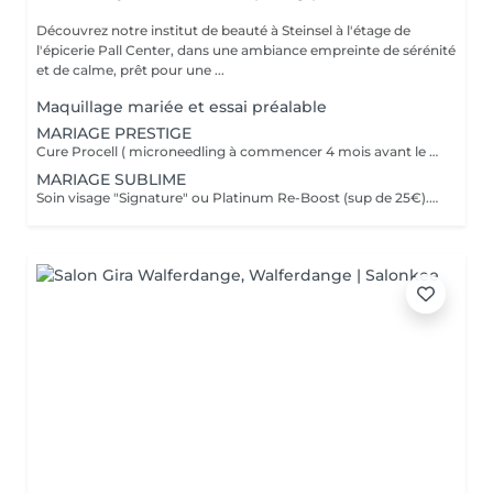
Découvrez notre institut de beauté à Steinsel à l'étage de
l'épicerie Pall Center, dans une ambiance empreinte de sérénité
et de calme, prêt pour une ...
Maquillage mariée et essai préalable
MARIAGE PRESTIGE
Cure Procell ( microneedling à commencer 4 mois avant le jour J) ou cure Soin Signature. Gommage du corps et massage 1h : 1 semaine avant le jour J. Beauté des mains et beauté des pieds ( vernis semi permanent en supplément): 2 jours avant le jour J. Maquillage Mariée, le jour J + essai à votre convenance. Épilations au choix ( jambes entières, maillot intégral, aisselles , visage ou - ), 2 jours avant le jour J. Dates modulables évidemment. 1099€ à la place de 1435€.
MARIAGE SUBLIME
Soin visage "Signature" ou Platinum Re-Boost (sup de 25€). 1 semaine avant le jour J. Gommage du corps. 2 à 3 jours avant le jour J. Massage détente dos et épaules. 1 jour avant le jour J Beauté des pieds+ vernis simple ( semi permanent +6€). 2 jours avant le jour J Beauté des mains+ vernis classique ( semi permanent +15€). 2 à 3 jours avant le jour J Maquillage Mariée + essai. le jour J et l'essai au choix Épilations au choix ( jambes entières, maillot intégral, aisselles , visage ou - ), ( cire classique ). 3 jours avant le jour J Forfait à planifier avec votre esthéticienne, dates modulables évidemment 599€ à la place de 728€