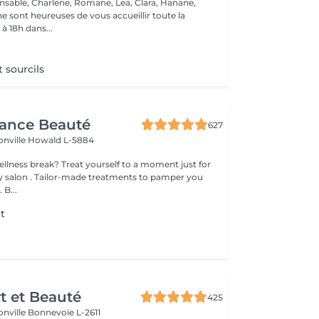
nsable, Charlene, Romane, Lea, Clara, Hanane,
e sont heureuses de vous accueillir toute la
à 18h dans...
t sourcils
gance Beauté
627
onville
Howald L-5884
 yourself to a moment just for
tments to pamper you
 B...
nt
t
rt et Beauté
425
onville
Bonnevoie L-2611