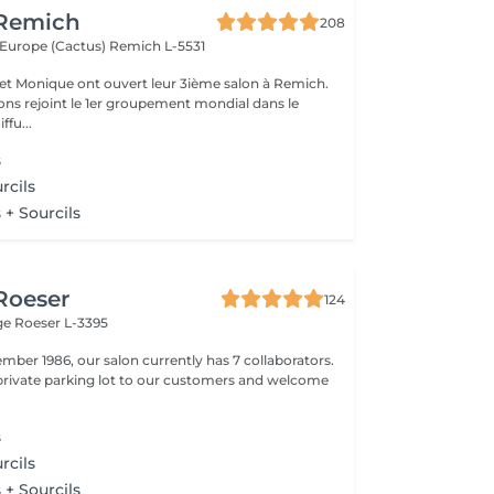
 Remich
208
l'Europe (Cactus)
Remich L-5531
e et Monique ont ouvert leur 3ième salon à Remich.
ons rejoint le 1er groupement mondial dans le
ffu...
s
rcils
 + Sourcils
 Roeser
124
nge
Roeser L-3395
mber 1986, our salon currently has 7 collaborators.
 private parking lot to our customers and welcome
.
s
rcils
 + Sourcils