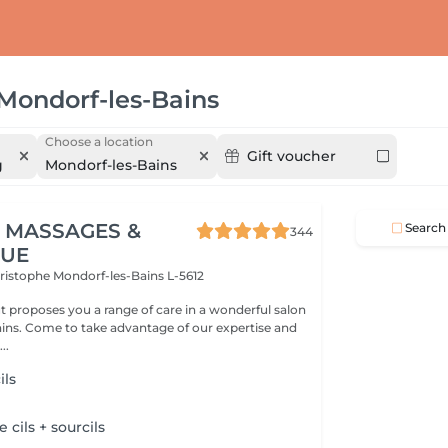
Mondorf-les-Bains
Choose a location
Gift voucher
g
Mondorf-les-Bains
 MASSAGES &
Search
344
QUE
hristophe
Mondorf-les-Bains L-5612
 proposes you a range of care in a wonderful salon
expertise and
..
ils
e cils + sourcils