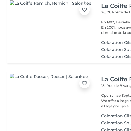
La Coiffe
26, 26 Route de 
En 1992, Daniell
En 2001, nous av
domaine de la coi
Coloration Cil
Coloration Sou
Coloration Cils
La Coiffe
18, Rue de Biva
Open since Septe
We offer a large
all age groups a..
Coloration Cil
Coloration Sou
Coloration Cils