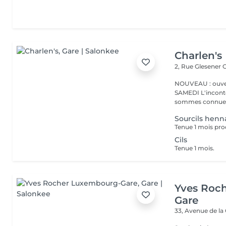
Charlen's
2, Rue Glesener
G
NOUVEAU : ouver
SAMEDI L'incontournable institut de beauté à Luxembourg. Nous
sommes connues 
Sourcils henn
Tenue 1 mois pro
Cils
Tenue 1 mois.
Yves Roc
Gare
33, Avenue de la