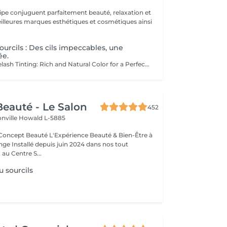
uipe conjuguent parfaitement beauté, relaxation et
.
ourcils : Des cils impeccables, une
ée.
Eyebrow and Eyelash Tinting: Rich and Natural Color for a Perfectly Defined and Long-Lasting Look Rich Color: Our tints provide intense, natural colors that enhance your eyebrows and eyelashes with deep, elegant shades. Perfect Definition: The formula is designed to define your eyebrows and eyelashes with precision, creating a perfectly structured and harmonious shape. Exceptional Longevity: Enjoy a long-lasting color that remains vibrant and resistant, ensuring a flawless look for an extended period. The tinting is carefully applied by our estheticians, ensuring a uniform and natural result. Indulge in the luxury of a perfectly defined look and highlight your eyes like never before.
eauté - Le Salon
452
onville
Howald L-5885
Expérience Beauté & Bien-Être à
e Installé depuis juin 2024 dans nos tout
au Centre S...
u sourcils