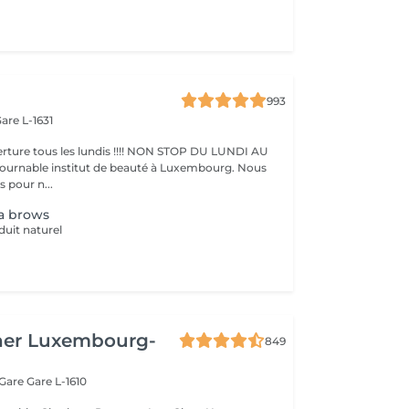
993
are L-1631
ture tous les lundis !!!! NON STOP DU LUNDI AU
pour n...
a brows
duit naturel
her Luxembourg-
849
 Gare
Gare L-1610