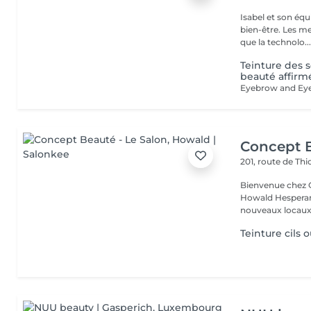
Isabel et son éq
bien-être. Les meilleures marques esthétiques et cosmétiques ainsi
que la technolo..
Teinture des s
beauté affirm
Concept B
201, route de Thi
Bienvenue chez Concept Beauté L'
Howald Hesperang
nouveaux locaux 
Teinture cils o