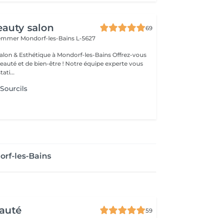
auty salon
69
Hemmer
Mondorf-les-Bains L-5627
& Esthétique à Mondorf-les-Bains Offrez-vous
uté et de bien-être ! Notre équipe experte vous
ati...
 Sourcils
rf-les-Bains
auté
59