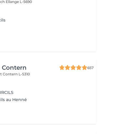
ich
Ellange L-5690
ils
r Contern
657
rt
Contern L-5310
URCILS
cils au Henné