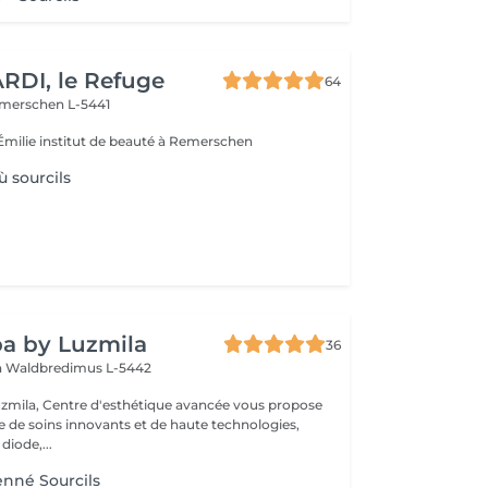
RDI, le Refuge
64
merschen L-5441
milie institut de beauté à Remerschen
ù sourcils
a by Luzmila
36
h
Waldbredimus L-5442
zmila, Centre d'esthétique avancée vous propose
de soins innovants et de haute technologies,
 diode,...
enné Sourcils