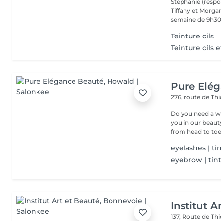
Stephanie (respo
Tiffany et Morgan
semaine de 9h30 
Teinture cils
Teinture cils e
Pure Elé
276, route de Thi
Do you need a wellness break? Treat
you in our beauty salon . Tailor-made trea
from head to toe.
eyelashes | ti
eyebrow | tin
Institut A
137, Route de Thi