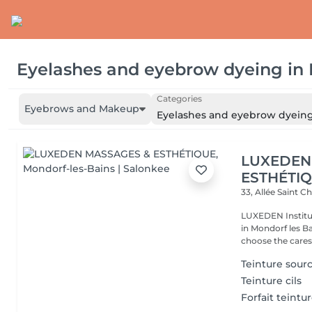
Eyelashes and eyebrow dyeing
in
Categories
Eyebrows and Makeup
Eyelashes and eyebrow dyein
LUXEDEN
ESTHÉTI
33, Allée Saint C
LUXEDEN Institut
in Mondorf les Bains. Come to take advantage of our 
choose the cares.
Teinture sourc
Teinture cils
Forfait teintur