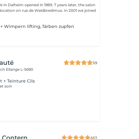
fe in Dalheim opened in 1989. 7 years later, the salon
ocation on rue de Waldbredimus. In 2001 we joined
 Wimpern lifting, färben zupfen
auté
59
ich
Ellange L-5690
+ Teinture Cils
et soin
r Contern
657