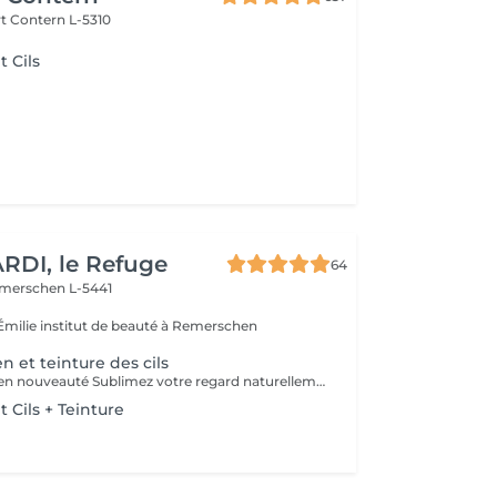
rt
Contern L-5310
 Cils
RDI, le Refuge
64
merschen L-5441
milie institut de beauté à Remerschen
en et teinture des cils
Lash Lifting coréen nouveauté Sublimez votre regard naturellement grâce à cette technique innovante inspirée de la beauté coréenne. Les cils sont délicatement rehaussés dès la racine puis teintés pour intensifier le regard et révéler toute leur beauté. Regard plus ouvert et lumineux Effet de cils visiblement plus longs Teinture incluse pour un effet plus intense Apporte du volume et de la densité Résultat naturel et élégant Sans extensions ni entretien contraignant Tenue jusqu'à 6 à 8 semaines Idéal pour celles qui souhaitent un regard frais, sophistiqué et parfaitement mis en valeur dès le réveil, sans mascara. Durée : 1h15
Cils + Teinture