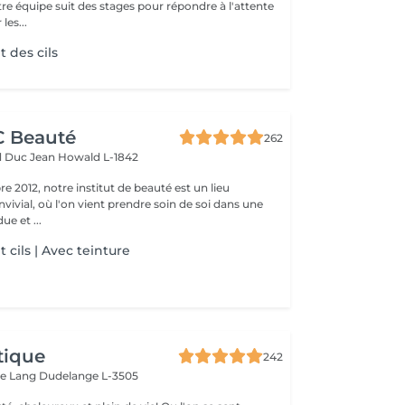
re équipe suit des stages pour répondre à l'attente
les...
 des cils
CC Beauté
262
d Duc Jean
Howald L-1842
 2012, notre institut de beauté est un lieu
vivial, où l'on vient prendre soin de soi dans une
e et ...
cils | Avec teinture
tique
242
ue Lang
Dudelange L-3505