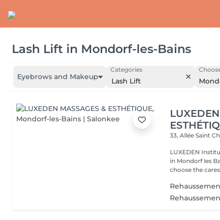
Lash Lift
in
Mondorf-les-Bains
Categories
Choose
Eyebrows and Makeup
Lash Lift
Mondo
LUXEDEN
ESTHÉTI
33, Allée Saint C
LUXEDEN Institut
in Mondorf les Bains. Come to take advantage of our 
choose the cares.
Rehaussement 
Rehaussement c