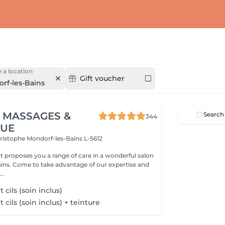
 a location
Gift voucher
rf-les-Bains
 MASSAGES &
Search
344
QUE
hristophe
Mondorf-les-Bains L-5612
 proposes you a range of care in a wonderful salon
expertise and
..
cils (soin inclus)
ils (soin inclus) + teinture