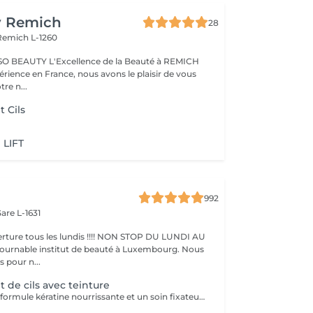
y Remich
28
Remich L-1260
nce de la Beauté à REMICH
érience en France, nous avons le plaisir de vous
tre n...
 Cils
 LIFT
992
are L-1631
ture tous les lundis !!!! NON STOP DU LUNDI AU
pour n...
de cils avec teinture
Réalisé avec une formule kératine nourrissante et un soin fixateur, il offre un effet mascara longue durée (6 à 8 semaines)