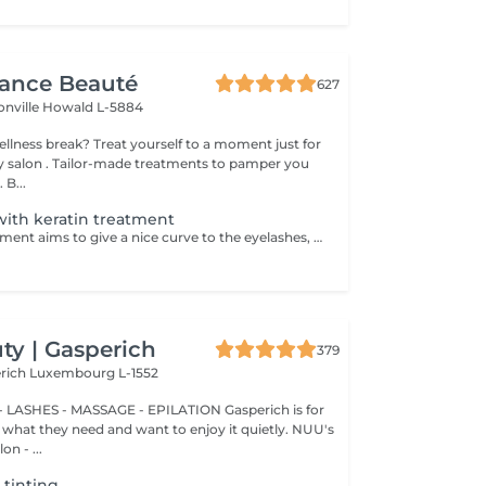
gance Beauté
627
onville
Howald L-5884
 yourself to a moment just for
tments to pamper you
 B...
| with keratin treatment
Eyelash enhancement aims to give a nice curve to the eyelashes, while keeping a natural appearance. This opens up the look and gives it softness. Unlike perms, the enhancement works the base of the eyelashes. Botox which allows you to curl your eyelashes while revitalizing them. The keratin treatment strengthens the lashes from within.
y | Gasperich
379
erich
Luxembourg L-1552
 LASHES - MASSAGE - EPILATION Gasperich is for
hat they need and want to enjoy it quietly. NUU's
n - ...
+ tinting