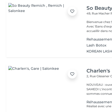
So Beaut
49, Rue Macher
Bienvenue chez SO BEAUTY L'Excelle
Avec 15ans d'exp
accueillir dans no
Rehaussement
Lash Botox
KOREAN LASH
Charlen's
2, Rue Glesener
G
NOUVEAU : ouver
SAMEDI L'incontournable institut de beauté à Luxembourg. Nous
sommes connues 
Réhaussement 