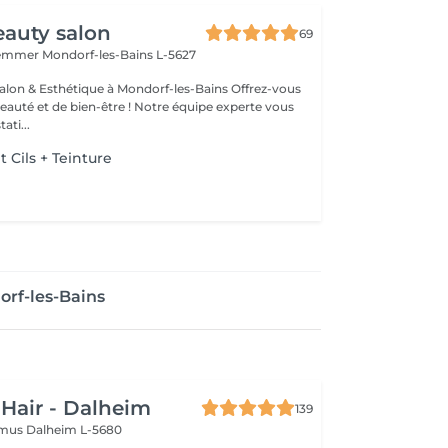
auty salon
69
Hemmer
Mondorf-les-Bains L-5627
& Esthétique à Mondorf-les-Bains Offrez-vous
uté et de bien-être ! Notre équipe experte vous
ati...
Cils + Teinture
rf-les-Bains
 Hair - Dalheim
139
imus
Dalheim L-5680