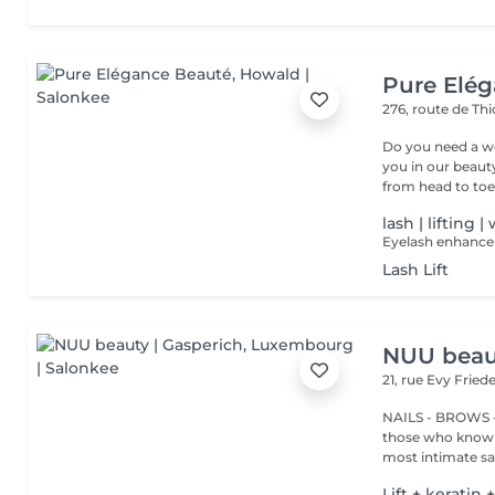
Pure Elé
276, route de Thi
Do you need a wellness break? Treat
you in our beauty salon . Tailor-made trea
from head to toe.
lash | lifting 
Lash Lift
NUU beaut
21, rue Evy Fried
NAILS - BROWS -
those who know w
most intimate salo
Lift + keratin 