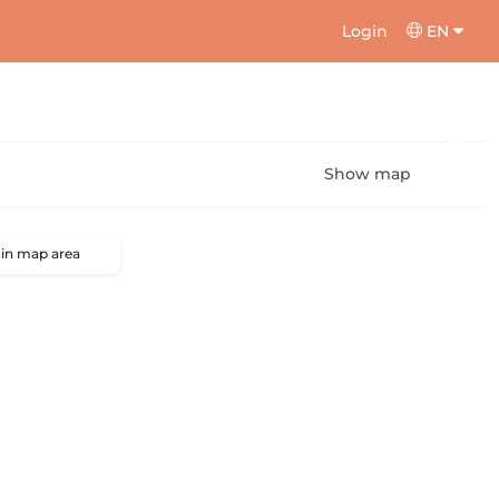
Login
EN
Show map
 in map area