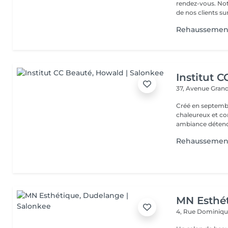
rendez-vous. Not
de nos clients sur 
Rehaussement
Institut 
37, Avenue Gran
Créé en septembre
chaleureux et con
ambiance détendu
Rehaussement 
MN Esthé
4, Rue Dominiq