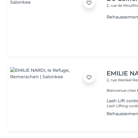
2, rue de Moutfo
Rehaussement
EMILIE NA
2, rue Wenkel
Re
Bienvenue chez É
Lash Lift coré
Rehaussement 