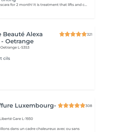
Forget about mascara for 2 month! It is treatment that lifts and curls your natural lashes to make them look longer and give them an attractive shape that will open up your eyes. How is lash lamination done? - lashes are washed - eye pad is placed - silicone rods are placed - perming solution is applied - lifting solution is applied - noutralizing solution is applied - henna or paint is applied - keratin is applied - lashes are washed - silicone rods are removed Age restrictions: recommended to do from 14 years. Post procedure recommendations: do not wash eyelashes 24 hours after the procedure. Frequency: once in 4-6 weeks.
de Beauté Alexa
321
 - Oetrange
e
Oetrange L-5353
 cils
iffure Luxembourg-
308
 Liberté
Gare L-1930
llons dans un cadre chaleureux avec ou sans