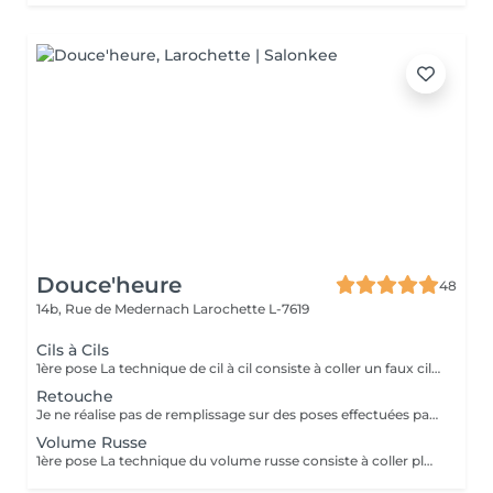
Douce'heure
48
14b, Rue de Medernach
Larochette L-7619
Cils à Cils
1ère pose La technique de cil à cil consiste à coller un faux cil sur chacun de vos cils naturels. De cette façon, il est possible d'agir sur leur longueur, leur courbure, et de leur épaisseur.
Retouche
Je ne réalise pas de remplissage sur des poses effectuées par d'autres techniciennes. Pour un regard toujours parfait, une vérification ou un entretien toutes les 3 à 4 semaines est nécessaire, afin de poser d'autres extensions sur les nouveaux cils qui sont tombés.
Volume Russe
1ère pose La technique du volume russe consiste à coller plusieurs faux cils sur chacun de vos cils naturels. De cette façon, il est possible d'agir sur leur longueur, leur courbure, leur épaisseur et leur volume