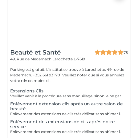
Beauté et Santé
75
49, Rue de Medernach
Larochette L-7619
Parking est gratuit. L'institut se trouve à Larochette. 49 rue de
Medernach. +352 661 931 701 Veuillez noter que si vous annulez
votre rdv en moins d...
Extensions Cils
Veuillez venir à la procédure sans maquillage, sinon je ne garantis pas la qualité La correction chaque 2-3 semaines, avec 50-70% cils restant / De nouvelles extensions de cils en 4 à 7 semaines. Recommandations: 1. Durant les premières 24 h après la procédure éviter le contacte directe avec du l'eau. 2. Ne pas frotter ou toucher les cils avec les mains. Ne pas dormir le visage contre l'oreiller. Si l'il pique toucher juste la paupière mobile. 3. Durant 2 jours n'est pas recommandé a fréquenter le sauna, solarium, piscine. 4. Se laver uniquement avec des produits qui ne contient pas du huile. Autour des yeux est mieux de laver avec du l'eau au savon et bourgeon de cotton. 5. N'utiliser pas le mascara. 6. Enlever uniquement chez le Master. Ne pas tirer. 8. Brosser les cils avec une brosse dédier pour ça matin et soir.
Enlèvement extension cils après un autre salon de
beauté
Enlèvement des extensions de cils très délicat sans abîmer les cils naturels!
Enlèvement des extensions de cils après notre
service
Enlèvement des extensions de cils très délicat sans abîmer les cils naturels!