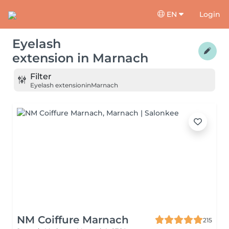
EN
Login
Eyelash
extension
in
Marnach
Filter
Eyelash extension
in
Marnach
NM Coiffure Marnach
215