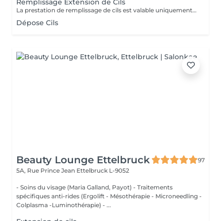
Remplissage Extension de Cils
La prestation de remplissage de cils est valable uniquement pour les clients ayant réalisé leur première pose chez LuxStudio. Si vous avez fait votre première pose dans un autre salon, vous devrez réserver une pose complète de cils afin de bénéficier de notre garantie, même pour les cils que vous avez déjà.
Dépose Cils
Beauty Lounge Ettelbruck
97
5A, Rue Prince Jean
Ettelbruck L-9052
- Soins du visage (Maria Galland, Payot) - Traitements
spécifiques anti-rides (Ergolift - Mésothérapie - Microneedling -
Colplasma -Luminothérapie) - ...