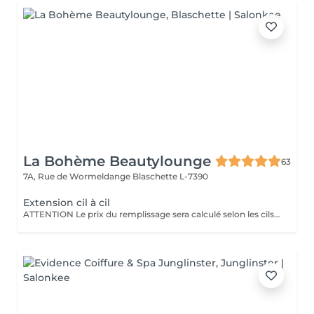
La Bohème Beautylounge
63
7A, Rue de Wormeldange
Blaschette L-7390
Extension cil à cil
ATTENTION Le prix du remplissage sera calculé selon les cils qu'on aura besoin de remettre et peut donc varier entre 60€ - 100€. Si votre dernière pose a 4 semaines ou plus, on ne parle plus de remplissage, la pose sera considérée comme une première pose.