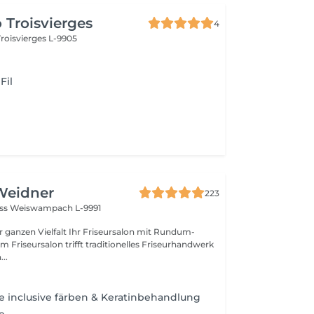
 Troisvierges
4
Troisvierges L-9905
Fil
Weidner
223
oss
Weiswampach L-9991
lt Ihr Friseursalon mit Rundum-
..
 inclusive färben & Keratinbehandlung