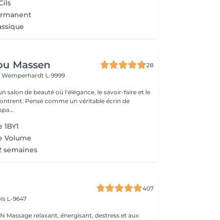
Cils
ermanent
assique
ou Massen
28
t
Wemperhardt L-9999
 salon de beauté où l'élégance, le savoir-faire et le
contrent. Pensé comme un véritable écrin de
pa...
 1BY1
e Volume
2 semaines
407
ls L-9647
s et aux