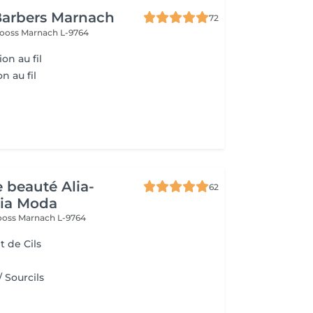
Barbers Marnach
72
rooss
Marnach L-9764
ion au fil
n au fil
e beauté Alia-
62
Pia Moda
rooss
Marnach L-9764
 de Cils
/ Sourcils