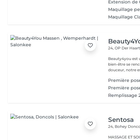
Extension de 
Maquillage p
Maquillage Cl
Beauty4Y
24, OP Der Haar
Beauty4you est un
bien-être se ren
douceur, notre es
Première pose
Première pos
Remplissage 
Sentosa
24, Bohey
Donco
MASSAGE ET SOIN Massage relaxant, énergisant, destres