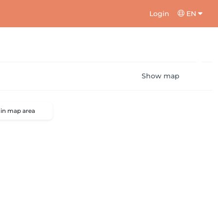
Login
EN
Show map
 in map area