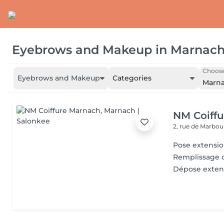
Eyebrows and Makeup
in
Marnac
Choose
Eyebrows and Makeup
Categories
Marn
NM Coiff
2, rue de Marbo
Pose extensi
Remplissage c
Dépose exten