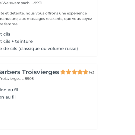
ss
Weiswampach L-9991
té et détente, nous vous offrons une expérience
 manucure, aux massages relaxants, que vous soyez
e femme...
 cils
cils + teinture
 de cils (classique ou volume russe)
arbers Troisvierges
143
Troisvierges L-9905
ion au fil
n au fil