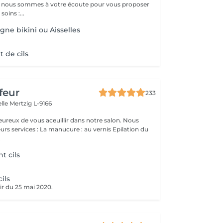
 : nous sommes à votre écoute pour vous proposer
oins :...
igne bikini ou Aisselles
 de cils
feur
233
elle
Mertzig L-9166
ux de vous aceuillir dans notre salon. Nous
ucure : au vernis Epilation du
.
nt cils
ils
ir du 25 mai 2020.