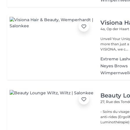
Wimpernwell
Visiona H
4a, Op der Haar
Unveil Your Unique Style with Passion and E
more than just a hairstyle it's a reflection
VISIONA, we c...
Extreme Lash
Neyes Brows
Wimpernwell
Beauty L
27, Rue des Ton
- Soins du visage
anti-rides (Ergol
Luminothérapie) -