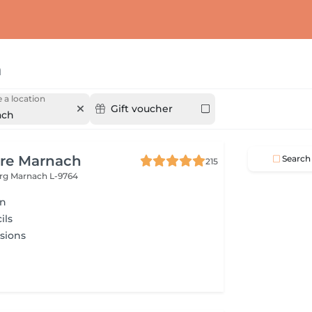
h
 a location
Gift voucher
ach
ure Marnach
Search
215
urg
Marnach L-9764
on
ils
sions