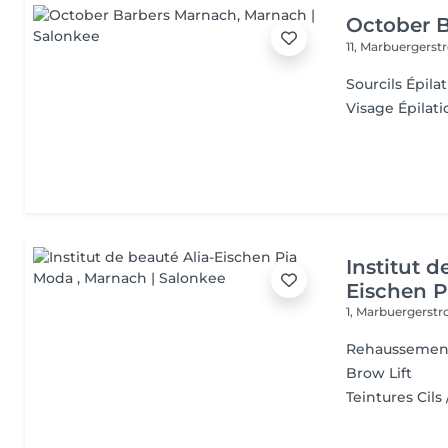
October 
11, Marbuergerst
Sourcils Épilat
Visage Épilatio
Institut d
Eischen 
1, Marbuergerst
Rehaussement
Brow Lift
Teintures Cils 