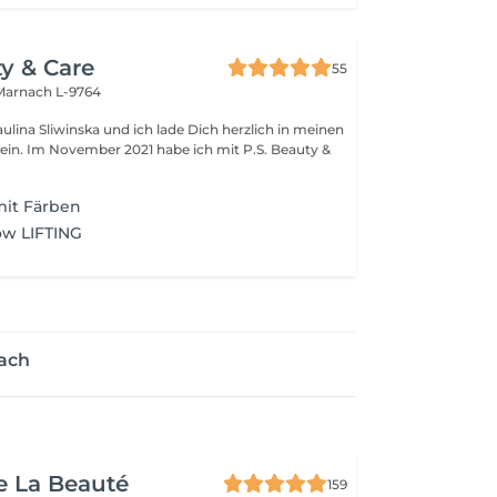
ty & Care
55
Marnach L-9764
ulina Sliwinska und ich lade Dich herzlich in meinen
 Im November 2021 habe ich mit P.S. Beauty &
mit Färben
w LIFTING
ach
e La Beauté
159