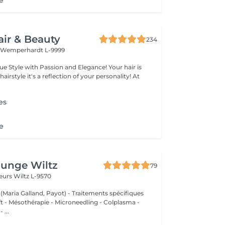
e
air & Beauty
234
t
Wemperhardt L-9999
legance! Your hair is
 of your personality! At
es
e
ounge Wiltz
79
deurs
Wiltz L-9570
 (Maria Galland, Payot) - Traitements spécifiques
ift - Mésothérapie - Microneedling - Colplasma -
 ...