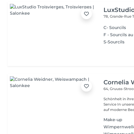
LuxStudio
78, Grande-Rue
C- Sourcils
F - Sourcils au 
S-Sourcils
Cornelia 
64, Gruuss-Stro
Schönheit in ihrer ganzen Vielfa
Service In unserem Friseursalon trifft traditionelles Friseurhandwerk
auf moderne Bea.
Make-up
Wimpernwelle