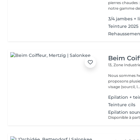
pierres chaudes
notre gamme de s
3/4 jambes + l
Teinture 2025
Rehaussement
Beim Coif
13, Zone Industri
Nous sommes heure
proposons plusieurs services : La man
visage (sourcil, l..
Epilation + tei
Teinture cils
Epilation sourc
Disponible à part