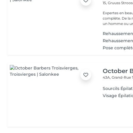
15, Gruuss Stroo
Expertes en beau
complète. De la
un homme ou un
Rehaussement
Rehaussement 
Pose complète
October B
43A, Grand-Rue
Sourcils Épilat
Visage Épilatio