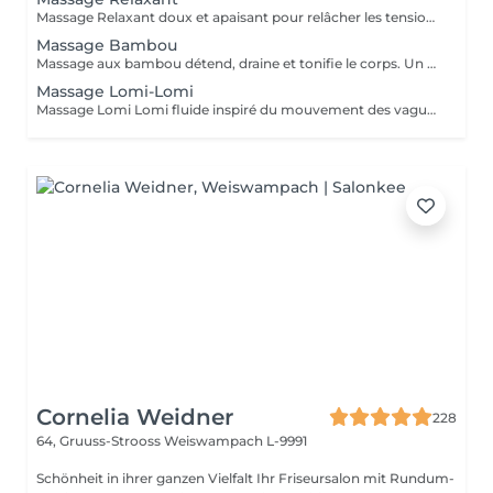
Massage Relaxant doux et apaisant pour relâcher les tensions du quotidien. Il procure une profonde détente du corps et de l'esprit.
Massage Bambou
Massage aux bambou détend, draine et tonifie le corps. Un soin naturel qui libère les tensions et apporte légèreté.
Massage Lomi-Lomi
Massage Lomi Lomi fluide inspiré du mouvement des vagues. Il détend profondément le corps et apaise l'esprit.
Cornelia Weidner
228
64, Gruuss-Strooss
Weiswampach L-9991
Schönheit in ihrer ganzen Vielfalt Ihr Friseursalon mit Rundum-