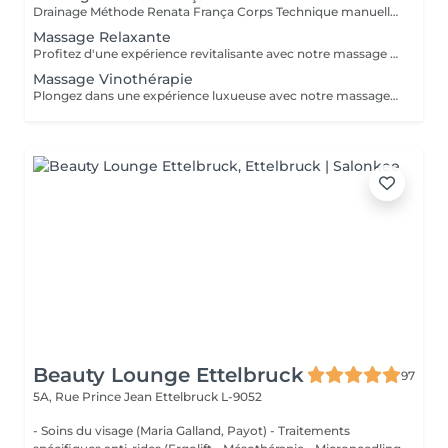
Drainage Méthode Renata França Corps Technique manuelle brésilienne reconnue pour ses résultats immédiats. Grâce à des manuvres fermes et rythmées, ce soin stimule le système lymphatique, aide à éliminer les toxines et réduit la rétention d'eau. Bienfaits : Jambes légères dès la première séance Réduction des gonflements Silhouette visiblement affinée Sensation de bien-être et de légèreté Idéal en cure pour des résultats durables. Miracle Touch Visage Métode Renata França Soin facial drainant et remodelant offrant un effet lifting naturel immédiat. Il décongestionne le visage, réduit les poches et redonne éclat et fraîcheur à la peau. Bienfaits : Réduction des poches et cernes Visage plus lumineux et reposé Effet liftant naturel Détente profonde Parfait avant un événement ou en cure régulière.
Massage Relaxante
Profitez d'une expérience revitalisante avec notre massage relaxant de 40, 60 ou 90 minutes. Nos esthéticiennes utiliseront des techniques douces pour soulager les tensions musculaires, procurant une sensation de tranquillité. Le temps de préparation et d'installation de la cliente est inclus dans la période choisie, garantissant que chaque minute soit consacrée à votre bien-être. Profitez de ce moment pour rajeunir corps et esprit.
Massage Vinothérapie
Plongez dans une expérience luxueuse avec notre massage Vinothérapie de 40, 60 ou 90 minutes. Nos Esthetcienne experts utiliseront des techniques spécifiques, combinant les bienfaits du raisin pour apaiser vos muscles et offrir une sensation de détente profonde. Le temps de préparation et d'installation de la cliente est inclus dans la durée sélectionnée, garantissant une expérience dédiée à votre bien-être. Laissez-vous emporter par ce moment de délice, revitalisant à la fois votre corps et votre esprit.
Beauty Lounge Ettelbruck
97
5A, Rue Prince Jean
Ettelbruck L-9052
- Soins du visage (Maria Galland, Payot) - Traitements