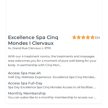
Excellence Spa Cinq
224
Mondes I Clervaux
14, Grand Rue
Clervaux L-9710
With our 4 treatment rooms, the treatments and massages
area welcomes you for a moment of pure well-being for your
body. In partnership with Cinq Mon...
Access Spa max.4h
Half-Day Wellness Experience -Excellence Spa Cinq Mondes Access to all facilities: Swimming pool and Bubble Bath, Finnish Sauna, Steam Bath, Cave with Salt, Light Therapy, Tropical Shower, Relaxation Area and Fitness Room. * Children are allowed in the pool and bubble bath area until 12:00 noon * Sauna area is nude (towel permitted) and accessible from 14 years of age * Swimwear is mandatory in the pool and whirlpool area * Bathrobe, towel and slippers may be brought from home or rented on site (€15 per person)
Access Spa Full-Day
Spa Day Excellence Spa Cinq Mondes Access to all facilities: Swimming pool and whirlpool, Finnish sauna, hammam, salt cave, light therapy, tropical shower, relaxation area and fitness room. *Children are allowed in the pool and whirlpool until 12:00 pm *Sauna area is nude (towel allowed), not permitted for guests under 14 *Swimwear is mandatory in the pool and whirlpool area *Bathrobe, towel and slippers must be brought or are available for rental (€15 per person)
Monthly Membership
You can subscribe to a monthly membership to access our facilities as an external guest. This subscription allows you to choose one, two or three of the following areas: Swimming Pool - Sauna World - Fitness Room. *Children are allowed in the pool and whirlpool until 12:00 pm *The sauna area is naturist (towel allowed), access only from 14 years old *Swimwear is mandatory in the pool and whirlpool area *Bathrobe, towel and slippers must be brought or are available for rental (€15 per person) Contact us: spa@excellence-group.lu or +352 92 93 92 835