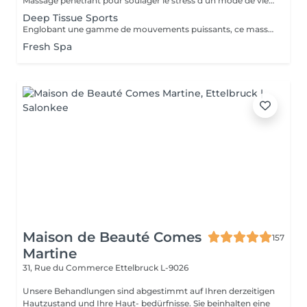
Massage pénétrant pour soulager le stress d'un mode de vie trépidant ciblant les zones à problèmes de tension et des tissus et muscles conjonctifs du dos raides ou tendus.
Deep Tissue Sports
Englobant une gamme de mouvements puissants, ce massage revigorant combine un massage suédois classique avec des techniques de compression et de points de déclenchement pour réduire la douleur. Réchauffant le corps, il stimule les muscles des cuisses, des épaules, des bras et du dos. Idéal pour les sportifs et les personnes souffrant de tensions
Fresh Spa
Maison de Beauté Comes
157
Martine
31, Rue du Commerce
Ettelbruck L-9026
Unsere Behandlungen sind abgestimmt auf Ihren derzeitigen
Hautzustand und Ihre Haut- bedürfnisse. Sie beinhalten eine