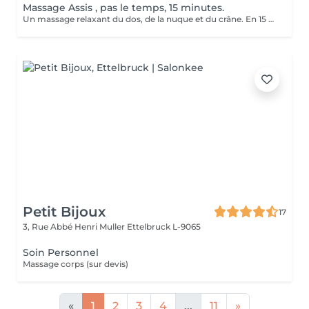
Massage Assis , pas le temps, 15 minutes.
Un massage relaxant du dos, de la nuque et du crâne. En 15 minutes vous repartirez reboosté et relaxé.
Petit Bijoux
17
3, Rue Abbé Henri Muller
Ettelbruck L-9065
Soin Personnel
Massage corps (sur devis)
«
1
2
3
4
...
11
»