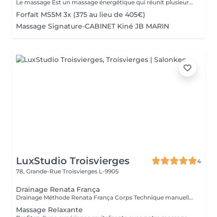
Le massage Est un massage énergétique qui réunit plusieurs techniques de massages du monde (Tuina, Lomi-lomi, Californien, Suédois et Ayurvédique), l'aromathérapie et l'énergie du magnétisme qui réveille les processus naturels d'autoguérison du corps en déchargeant les mémoires émotionnelles encombrantes et les toxines. Véritable invitation à la reconnexion à soi, c'est une psychothérapie pour le corps qui permet de laisser s'opérer tout un développement réparateur et initiateur, ouvrant la mémoire du corps, qui nettoie peu à peu les anciens traumas et laisse l'énergie de vie circuler librement permettant un véritable bien-être et apportant un lâcher prise physique et mental de manière impressionnante. Ce massage profondément relaxant peut aider à soulager le stress, l'anxiété, les tensions musculaires, les douleurs chroniques et à améliorer la circulation sanguine et lymphatique. Il est également utile pour stimuler le système immunitaire et renforcer le corps. Il peut également être bénéfique pour les personnes souffrant de problèmes de sommeil et de troubles digestifs. Ce massage est pratiqué sur l'ensemble du corps avec un mélange d'huiles végétales et d'huiles essentielles Ne pas s'exposer au soleil ou aux UV pendant au moins 6h après ce massage. La durée de la prestations inclus le temps d'installation
Forfait MS5M 3x (375 au lieu de 405€)
Massage Signature-CABINET Kiné JB MARIN
LuxStudio Troisvierges
4
78, Grande-Rue
Troisvierges L-9905
Drainage Renata França
Drainage Méthode Renata França Corps Technique manuelle brésilienne reconnue pour ses résultats immédiats. Grâce à des manuvres fermes et rythmées, ce soin stimule le système lymphatique, aide à éliminer les toxines et réduit la rétention d'eau. Bienfaits : Jambes légères dès la première séance Réduction des gonflements Silhouette visiblement affinée Sensation de bien-être et de légèreté Idéal en cure pour des résultats durables. Miracle Touch Visage Métode Renata França Soin facial drainant et remodelant offrant un effet lifting naturel immédiat. Il décongestionne le visage, réduit les poches et redonne éclat et fraîcheur à la peau. Bienfaits : Réduction des poches et cernes Visage plus lumineux et reposé Effet liftant naturel Détente profonde Parfait avant un événement ou en cure régulière.
Massage Relaxante