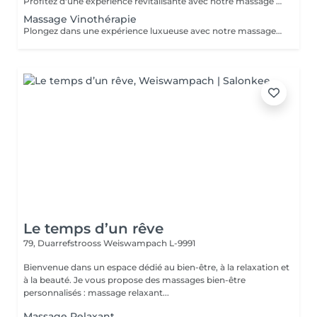
Profitez d'une expérience revitalisante avec notre massage relaxant de 40, 60 ou 90 minutes. Nos esthéticiennes utiliseront des techniques douces pour soulager les tensions musculaires, procurant une sensation de tranquillité. Le temps de préparation et d'installation de la cliente est inclus dans la période choisie, garantissant que chaque minute soit consacrée à votre bien-être. Profitez de ce moment pour rajeunir corps et esprit.
Massage Vinothérapie
Plongez dans une expérience luxueuse avec notre massage Vinothérapie de 40, 60 ou 90 minutes. Nos Esthetcienne experts utiliseront des techniques spécifiques, combinant les bienfaits du raisin pour apaiser vos muscles et offrir une sensation de détente profonde. Le temps de préparation et d'installation de la cliente est inclus dans la durée sélectionnée, garantissant une expérience dédiée à votre bien-être. Laissez-vous emporter par ce moment de délice, revitalisant à la fois votre corps et votre esprit.
Le temps d’un rêve
79, Duarrefstrooss
Weiswampach L-9991
Bienvenue dans un espace dédié au bien-être, à la relaxation et
à la beauté. Je vous propose des massages bien-être
personnalisés : massage relaxant...
Massage Relaxant