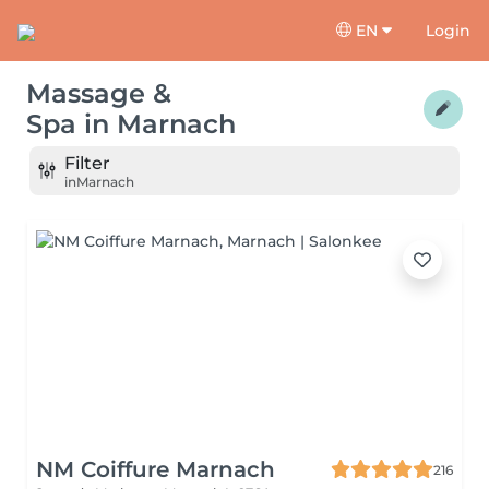
EN
Login
Massage &
Spa
in
Marnach
Filter
in
Marnach
NM Coiffure Marnach
216