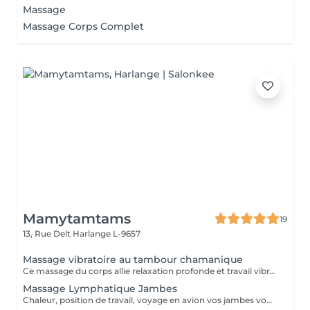
Massage
Massage Corps Complet
Mamytamtams
19
13, Rue Delt
Harlange L-9657
Massage vibratoire au tambour chamanique
Ce massage du corps allie relaxation profonde et travail vibratoire. Grâce au tambour chamanique qui roule délicatement sur le corps, les vibrations pénètrent en profondeur et agissent sur les tensions physiques et énergétiques. Ce soin permet de : relâcher les tensions du corps apaiser les douleurs articulaires et inflammatoires accompagner les douleurs chroniques réharmoniser l'énergie du corps La vibration du tambour agit comme une onde qui traverse le corps, aidant à débloquer, détendre et rééquilibrer. Un soin puissant qui invite le corps à se libérer, se détendre et retrouver son harmonie naturelle.
Massage Lymphatique Jambes
Chaleur, position de travail, voyage en avion vos jambes vous font souffrir, gonfle. Offrez leurs un soin qui favorise la circulation et allège cette sensation de lourdeur.