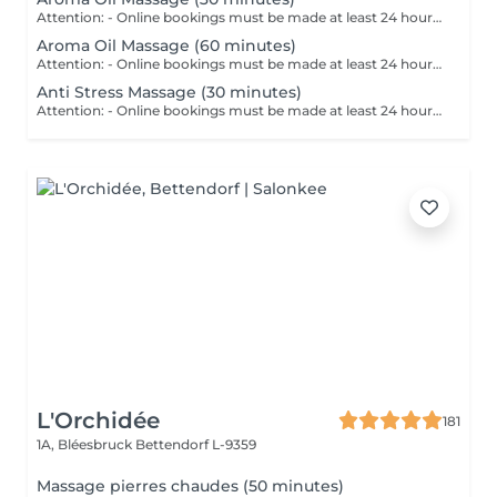
Attention: - Online bookings must be made at least 24 hours in advance. - If you would like to book a massage at short notice (less than 24 hours in advance), please call +49 173 390 20 62. - If you have to cancel the massage, we kindly ask you to do so at least 24 hours in advance, otherwise we will have to charge 70% of the price of the massage. - Employees and times can be adjusted if necessary, after consultation with you. With this massage a particularly deep state of relaxation is achieved through the combination of a gentle body massage and high-quality, warm oils. The pure and natural ingredients of the selected essential oils penetrate deep into the skin layers and stimulate the system.
Aroma Oil Massage (60 minutes)
Attention: - Online bookings must be made at least 24 hours in advance. - If you would like to book a massage at short notice (less than 24 hours in advance), please call +49 173 390 20 62. - If you have to cancel the massage, we kindly ask you to do so at least 24 hours in advance, otherwise we will have to charge 70% of the price of the massage. - Employees and times can be adjusted if necessary, after consultation with you. With this massage a particularly deep state of relaxation is achieved through the combination of a gentle body massage and high-quality, warm oils. The pure and natural ingredients of the selected essential oils penetrate deep into the skin layers and stimulate the system.
Anti Stress Massage (30 minutes)
Attention: - Online bookings must be made at least 24 hours in advance. - If you would like to book a massage at short notice (less than 24 hours in advance), please call +49 173 390 20 62. - If you have to cancel the massage, we kindly ask you to do so at least 24 hours in advance, otherwise we will have to charge 70% of the price of the massage. - Employees and times can be adjusted if necessary, after consultation with you. In the anti-stress massage, individual parts such as shoulders, neck, face and back are massaged with slow, rhythmic strokes. Through the various massage techniques and joint loosening on the one hand, the muscles are relaxed and at the same time stimulated, and on the other hand stress and anger is reduced.
L'Orchidée
181
1A, Bléesbruck
Bettendorf L-9359
Massage pierres chaudes (50 minutes)